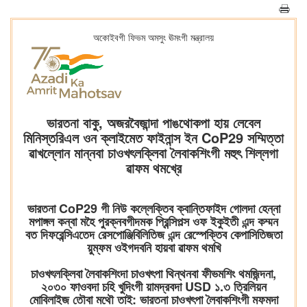
অকোইবগী ফিভম অমসুং ঊমংগী মন্ত্রালয়
ভারতনা বাকু, অজরবৈজান্দা পাঙথোকপা হায় লেবেল
মিনিস্তরিএল ওন ক্লাইমেত ফাইনান্স ইন CoP29 সম্মিত্তা
ৱাখল্লোন মান্নবা চাওখৎলক্লিবা লৈবাকশিংগী মহুৎ শিল্লগা
ৱাফম থমখ্রে
ভারতনা CoP29 গী নিউ কল্লেক্তিব ক্বান্তিফাইদ গোলদা হেন্না
মপাঙ্গল কন্বা মহৈ পুরক্নবগীদমক প্রিন্সিপল্স ওফ ইকুইতী এন্দ কম্মন
বত দিফরেন্সিএতেদ রেসপোঞ্জিবিলিতিজ এন্দ রেস্পেক্তিব কেপাসিতিজতা
য়ুম্ফম ওইগদবনি হায়বা ৱাফম থমখি
চাওখৎলক্লিবা লৈবাকশিংদা চাওখৎপা থিন্থনবা ফীভমশিং থমজিন্দনা,
২০৩০ ফাওবদা চহি খুদিংগী য়ামদ্রবদা USD ১.৩ ত্রিলিয়ন
মোবিলাইজ তৌবা মথৌ তাই: ভারতনা চাওখৎপা লৈবাকশিংগী মফমদা