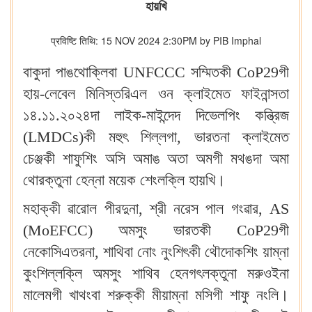
হায়খি
प्रविष्टि तिथि: 15 NOV 2024 2:30PM by PIB Imphal
বাকুদা পাঙথোক্লিবা UNFCCC সম্মিতকী CoP29গী
হায়-লেবেল মিনিস্তরিএল ওন ক্লাইমেত ফাইনান্সতা
১৪.১১.২০২৪দা লাইক-মাইন্দেদ দিভেলপিং কন্ত্রিজ
(LMDCs)কী মহুৎ শিল্লগা, ভারতনা ক্লাইমেত
চেঞ্জকী শাফুশিং অসি অমাঙ অতা অমগী মথঙদা অমা
থোরক্তুনা হেন্না ময়েক শেংলক্লি হায়খি‍।
মহাক্কী ৱারোল পীরদুনা, শ্রী নরেস পাল গংৱার, AS
(MoEFCC) অমসুং ভারতকী CoP29গী
নেকোসিএতরনা, শাথিবা নোং নুংশিৎকী থৌদোকশিং য়াম্না
কুংশিল্লক্লি অমসুং শাথিব হেনগৎলক্তুনা মরুওইনা
মালেমগী খাথংবা শরুক্কী মীয়াম্না মসিগী শাফু নংলি‍।