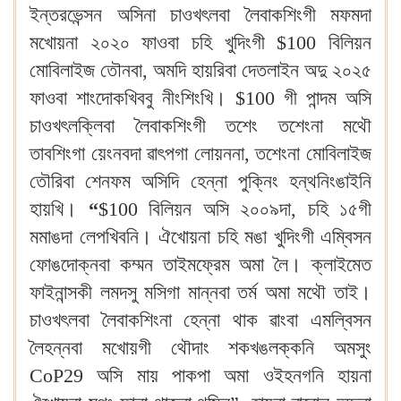
ইন্তরভেন্সন অসিনা চাওখৎলবা লৈবাকশিংগী মফমদা
মখোয়না ২০২০ ফাওবা চহি খুদিংগী $100 বিলিয়ন
মোবিলাইজ তৌনবা, অমদি হায়রিবা দেতলাইন অদু ২০২৫
ফাওবা শাংদোকখিববু নীংশিংখি‍। $100 গী পান্দম অসি
চাওখৎলক্লিবা লৈবাকশিংগী তশেং তশেংনা মথৌ
তাবশিংগা য়েংনবদা ৱাৎপগা লোয়ননা, তশেংনা মোবিলাইজ
তৌরিবা শেনফম অসিদি হেন্না পুক্নিং হন্থনিংঙাইনি
হায়খি‍।
“
$100 বিলিয়ন অসি ২০০৯দা, চহি ১৫গী
মমাঙদা লেপখিবনি‍। ঐখোয়না চহি মঙা খুদিংগী এম্বিসন
ফোঙদোক্নবা কম্মন তাইমফ্রেম অমা লৈ‍। ক্লাইমেত
ফাইনান্সকী লমদসু মসিগা মান্নবা তর্ম অমা মথৌ তাই‍।
চাওখৎলবা লৈবাকশিংনা হেন্না থাক ৱাংবা এমল্বিসন
লৈহন্নবা মখোয়গী থৌদাং শকখঙলক্কনি অমসুং
CoP29 অসি মায় পাকপা অমা ওইহনগনি হায়না