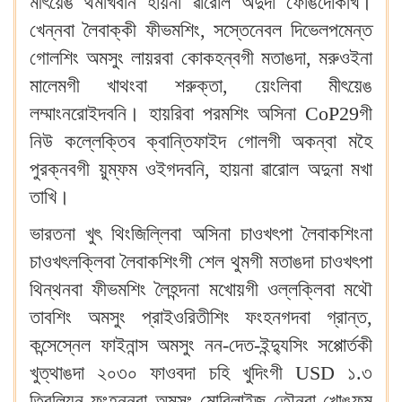
মীৎয়েঙ থমখিবনি হায়না ৱারোল অদুদা ফোঙদোকখি‍।
খেন্নবা লৈবাক্কী ফীভমশিং, সস্তেনেবল দিভেলপমেন্ত
গোলশিং অমসুং লায়রবা কোকহন্বগী মতাঙদা, মরুওইনা
মালেমগী খাথংবা শরুক্তা, য়েংলিবা মীৎয়েঙ
লম্মাংনরোইদবনি‍। হায়রিবা পরমশিং অসিনা CoP29গী
নিউ কল্লেক্তিব ক্বান্তিফাইদ গোলগী অকন্বা মহৈ
পুরক্নবগী য়ুম্ফম ওইগদবনি, হায়না ৱারোল অদুনা মখা
তাখি‍।
ভারতনা খুৎ থিংজিল্লিবা অসিনা চাওখৎপা লৈবাকশিংনা
চাওখৎলক্লিবা লৈবাকশিংগী শেল থুমগী মতাঙদা চাওখৎপা
থিন্থনবা ফীভমশিং লৈহন্দনা মখোয়গী ওল্লক্লিবা মথৌ
তাবশিং অমসুং প্রাইওরিতীশিং ফংহনগদবা গ্রান্ত,
কন্সেস্নেল ফাইনান্স অমসুং নন-দেত-ইন্দ্যুসিং সপ্পোর্তকী
খুত্থাঙদা ২০৩০ ফাওবদা চহি খুদিংগী USD ১.৩
ত্রিলিয়ন ফংহন্নবা অমসুং মোবিলাইজ তৌনবা খোঙফম