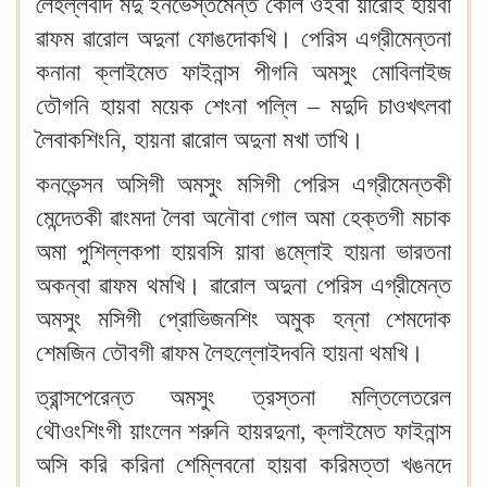
লৈহল্লবদি মদু ইনভেস্তমেন্ত কোল ওইবা য়ারোই হায়বা
ৱাফম ৱারোল অদুনা ফোঙদোকখি‍। পেরিস এগ্রীমেন্তনা
কনানা ক্লাইমেত ফাইনান্স পীগনি অমসুং মোবিলাইজ
তৌগনি হায়বা ময়েক শেংনা পল্লি – মদুদি চাওখৎলবা
লৈবাকশিংনি, হায়না ৱারোল অদুনা মখা তাখি‍।
কনভেন্সন অসিগী অমসুং মসিগী পেরিস এগ্রীমেন্তকী
মেন্দেতকী ৱাংমদা লৈবা অনৌবা গোল অমা হেক্তগী মচাক
অমা পুশিল্লকপা হায়বসি য়াবা ঙম্লোই হায়না ভারতনা
অকন্বা ৱাফম থমখি‍। ৱারোল অদুনা পেরিস এগ্রীমেন্ত
অমসুং মসিগী প্রোভিজনশিং অমুক হন্না শেমদোক
শেমজিন তৌবগী ৱাফম লৈহল্লোইদবনি হায়না থমখি‍।
ত্রান্সপেরেন্ত অমসুং ত্রস্তনা মল্তিলেতরেল
থৌওংশিংগী য়াংলেন শরুনি হায়রদুনা, ক্লাইমেত ফাইনান্স
অসি করি করিনা শেম্লিবনো হায়বা করিমত্তা খঙনদে