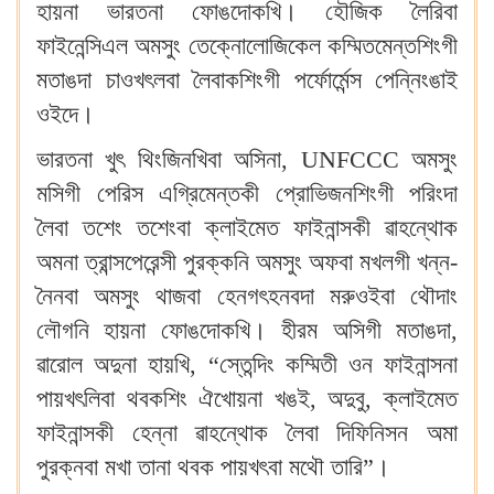
হায়না ভারতনা ফোঙদোকখি‍। হৌজিক লৈরিবা
ফাইনেন্সিএল অমসুং তেক্নোলোজিকেল কম্মিতমেন্তশিংগী
মতাঙদা চাওখৎলবা লৈবাকশিংগী পর্ফোর্মেন্স পেন্নিংঙাই
ওইদে‍।
ভারতনা খুৎ থিংজিনখিবা অসিনা, UNFCCC অমসুং
মসিগী পেরিস এগ্রিমেন্তকী প্রোভিজনশিংগী পরিংদা
লৈবা তশেং তশেংবা ক্লাইমেত ফাইনান্সকী ৱাহন্থোক
অমনা ত্রান্সপেরেন্সী পুরক্কনি অমসুং অফবা মখলগী খন্ন-
নৈনবা অমসুং থাজবা হেনগৎহনবদা মরুওইবা থৌদাং
লৌগনি হায়না ফোঙদোকখি‍। হীরম অসিগী মতাঙদা,
ৱারোল অদুনা হায়খি, “স্তেন্দিং কম্মিতী ওন ফাইনান্সনা
পায়খৎলিবা থবকশিং ঐখোয়না খঙই, অদুবু, ক্লাইমেত
ফাইনান্সকী হেন্না ৱাহন্থোক লৈবা দিফিনিসন অমা
পুরক্নবা মখা তানা থবক পায়খৎবা মথৌ তারি”‍।