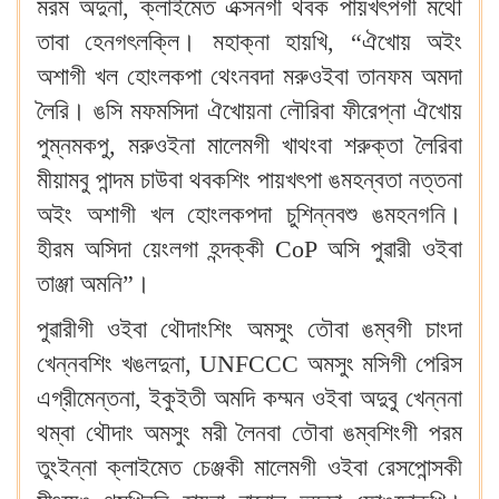
মরম অদুনা, ক্লাইমেত এক্সনগী থবক পায়খৎপগী মথৌ
তাবা হেনগৎলক্লি‍। মহাক্না হায়খি, “ঐখোয় অইং
অশাগী খল হোংলকপা থেংনবদা মরুওইবা তানফম অমদা
লৈরি‍। ঙসি মফমসিদা ঐখোয়না লৌরিবা ফীরেপ্না ঐখোয়
পুম্নমকপু, মরুওইনা মালেমগী খাথংবা শরুক্তা লৈরিবা
মীয়ামবু পান্দম চাউবা থবকশিং পায়খৎপা ঙমহন্বতা নত্তনা
অইং অশাগী খল হোংলকপদা চুশিন্নবশু ঙমহনগনি‍।
হীরম অসিদা য়েংলগা হন্দক্কী CoP অসি পুৱারী ওইবা
তাঞ্জা অমনি‍”‍।
পুৱারীগী ওইবা থৌদাংশিং অমসুং তৌবা ঙম্বগী চাংদা
খেন্নবশিং খঙলদুনা, UNFCCC অমসুং মসিগী পেরিস
এগ্রীমেন্তনা, ইকুইতী অমদি কম্মন ওইবা অদুবু খেন্ননা
থম্বা থৌদাং অমসুং মরী লৈনবা তৌবা ঙম্বশিংগী পরম
তুংইন্না ক্লাইমেত চেঞ্জকী মালেমগী ওইবা রেসপোন্সকী