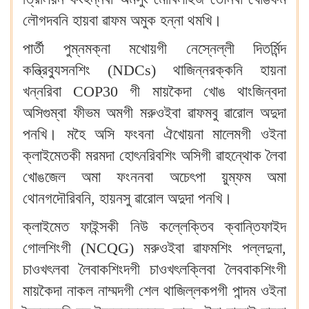
লৌগদবনি হায়বা ৱাফম অমুক হন্না থমখি‍।
পার্তী পুম্নমক্না মখোয়গী নেস্নেল্লী দিতর্মিন্দ
কন্ত্রিব্যুসনশিং (NDCs) থাজিন্নরক্কনি হায়না
খন্নরিবা COP30 গী মায়কৈদা খোঙ থাংজিন্বদা
অসিগুম্বা ফীভম অমগী মরুওইবা ৱাফমবু ৱারোল অদুদা
পনখি‍। মহৈ অসি ফংবনা ঐখোয়না মালেমগী ওইনা
ক্লাইমেতকী মরমদা হোৎনরিবশিং অসিগী ৱাহন্থোক লৈবা
খোঙজেল অমা ফংননবা অচেৎপা য়ুম্ফম অমা
থোনগদৌরিবনি, হায়নসু ৱারোল অদুদা পনখি‍।
ক্লাইমেত ফাইন্সকী নিউ কল্লেক্তিব ক্বান্তিফাইদ
গোলশিংগী (NCQG) মরুওইবা ৱাফমশিং পল্লদুনা,
চাওখৎলবা লৈবাকশিংদগী চাওখৎলক্লিবা লৈববাকশিংগী
মায়কৈদা নাকল নাম্মদগী শেল থাজিল্লকপগী পান্দম ওইনা