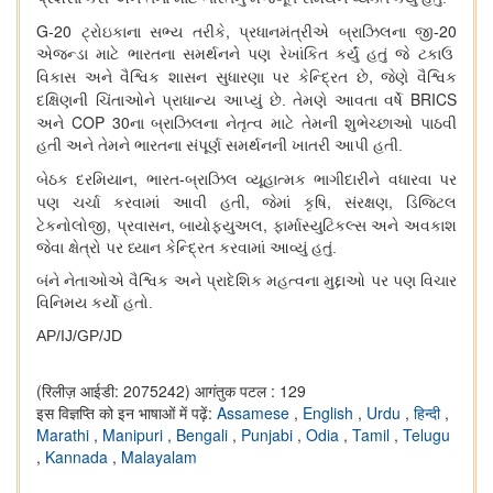
G-20
,
20
ટ્રોઇકાના સભ્ય તરીકે
પ્રધાનમંત્રીએ
બ્રાઝિલના જી-
એજન્ડા માટે ભારતના સમર્થનને પણ રેખાંકિત કર્યું હતું જે ટકાઉ
,
વિકાસ અને વૈશ્વિક શાસન સુધારણા પર કેન્દ્રિત છે
જેણે વૈશ્વિક
BRICS
દક્ષિણની ચિંતાઓને પ્રાધાન્ય આપ્યું છે. તેમણે આવતા વર્ષે
COP 30
અને
ના બ્રાઝિલના નેતૃત્વ માટે તેમની શુભેચ્છાઓ પાઠવી
હતી અને તેમને ભારતના સંપૂર્ણ સમર્થનની ખાતરી આપી હતી.
,
બેઠક દરમિયાન
ભારત-બ્રાઝિલ વ્યૂહાત્મક ભાગીદારીને વધારવા પર
,
,
,
પણ ચર્ચા કરવામાં આવી હતી
જેમાં કૃષિ
સંરક્ષણ
ડિજિટલ
,
,
,
ટેકનોલોજી
પ્રવાસન
બાયોફ્યુઅલ
ફાર્માસ્યુટિકલ્સ અને અવકાશ
જેવા ક્ષેત્રો પર ધ્યાન કેન્દ્રિત કરવામાં આવ્યું હતું.
બંને નેતાઓએ વૈશ્વિક અને પ્રાદેશિક મહત્વના મુદ્દાઓ પર પણ વિચાર
વિનિમય કર્યો હતો.
AP/IJ/GP/JD
(रिलीज़ आईडी: 2075242)
आगंतुक पटल : 129
इस विज्ञप्ति को इन भाषाओं में पढ़ें:
Assamese
,
English
,
Urdu
,
हिन्दी
,
Marathi
,
Manipuri
,
Bengali
,
Punjabi
,
Odia
,
Tamil
,
Telugu
,
Kannada
,
Malayalam