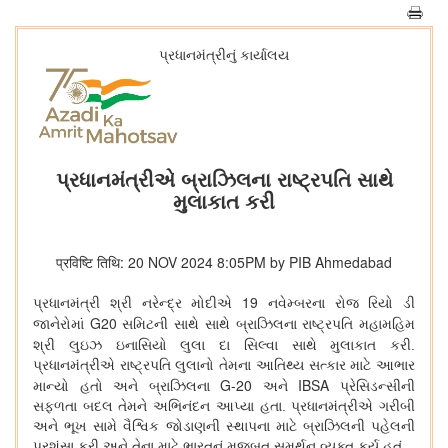
પ્રધાનમંત્રીનું કાર્યાલય
પ્રધાનમંત્રીએ બ્રાઝિલના રાષ્ટ્રપતિ સાથે
મુલાકાત કરી
प्रविष्टि तिथि: 20 NOV 2024 8:05PM by PIB Ahmedabad
19
પ્રધાનમંત્રી શ્રી નરેન્દ્ર મોદીએ
નવેમ્બરના રોજ રિયો ડી
G20
જાનેરોમાં
સમિટની સાથે સાથે બ્રાઝિલના રાષ્ટ્રપતિ મહામહિમ
શ્રી લુઇઝ ઇનાસિયો લુલા દા સિલ્વા
સાથે મુલાકાત કરી.
પ્રધાનમંત્રીએ રાષ્ટ્રપતિ લુલાનો તેમના આતિથ્ય સત્કાર માટે આભાર
G-20
IBSA
માન્યો હતો અને બ્રાઝિલના
અને
પ્રેસિડન્સીની
સફળતા બદલ તેમને અભિનંદન આપ્યા હતા. પ્રધાનમંત્રીએ ગરીબી
અને ભૂખ સામે વૈશ્વિક જોડાણની સ્થાપના માટે બ્રાઝિલની પહેલની
પ્રશંસા કરી અને તેના માટે ભારતનું મજબૂત સમર્થન વ્યક્ત કર્યુ હતું.