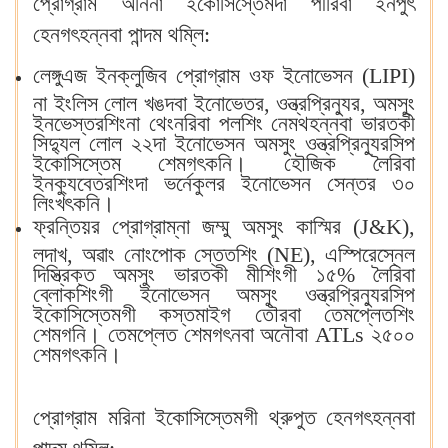
প্রোগ্রাম অনিনা ইকোসিস্তেমদা পীরিবা ইনপুৎ
হেনগৎহন্নবা পান্দম থম্লি:
লেঙ্গুএজ ইনক্লুজিব প্রোগ্রাম ওফ ইনোভেসন (LIPI)
না ইংলিস লোল খঙদবা ইনোভেতর, ওন্ত্রপ্রিন্যুর, অমসুং
ইনভেস্তরশিংনা থেংনরিবা পলশিং নেমথহন্নবা ভারতকী
সিদ্যুল লোল ২২দা ইনোভেসন অমসুং ওন্ত্রপ্রিন্যুরসিপ
ইকোসিস্তেম শেমগৎকনি‍। হৌজিক লৈরিবা
ইনক্যুবেতরশিংদা ভর্নেকুলর ইনোভেসন সেন্তর ৩০
লিংখৎকনি‍।
ফ্রন্তিয়র প্রোগ্রাম্না জম্মু অমসুং কাস্মির (J&K),
লদাখ, অৱাং নোংপোক স্তেতশিং (NE), এস্পিরেস্নেল
দিস্ত্রিক্ত অমসুং ভারতকী মীশিংগী ১৫% লৈরিবা
ব্লোকশিংগী ইনোভেসন অমসুং ওন্ত্রপ্রিন্যুরসিপ
ইকোসিস্তেমগী কস্তমাইগ তৌরবা তেমপ্লেতশিং
শেমগনি‍। তেমপ্লেত শেমগৎনবা অনৌবা ATLs ২৫০০
শেমগৎকনি‍।
প্রোগ্রাম মরিনা ইকোসিস্তেমগী থ্রুপুত হেনগৎহন্নবা