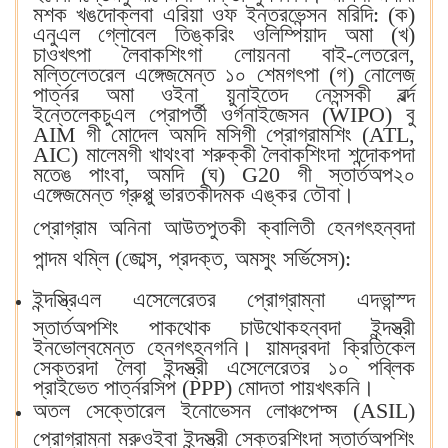
মশক খঙদোক্লবা এরিয়া ওফ ইন্তরভেন্সন মরিদি: (ক)
এনুএল গ্লোবেল তিঙ্করিং ওলিম্পিয়াদ অমা (খ)
চাওখৎপা লৈবাকশিংগা লোয়ননা বাই-লেতরেল,
মল্তিলেতরেল এঙ্গেজমেন্ত ১০ শেমগৎপা (গ) নোলেজ
পার্ত্নর অমা ওইনা য়ুনাইতেদ নেসন্সকী ৱর্ল্দ
ইন্তেলেকচুএল প্রোপর্তী ওর্গনাইজেসন (WIPO) বু
AIM গী মোদেল অমদি মসিগী প্রোগ্রামশিং (ATL,
AIC) মালেমগী খাথংবা শরুক্কী লৈবাকশিংদা শন্দোকপদা
মতেঙ পাংবা, অমদি (ঘ) G20 গী স্তার্তঅপ২০
এঙ্গেজমেন্ত গ্রুপ্পু ভারতকীদমক এঙ্কর তৌবা‍।
প্রোগ্রাম অনিনা আউতপুতকী ক্বালিতী হেনগৎহন্বদা
পান্দম থম্লি (জোব্স, প্রদক্ত, অমসুং সর্ভিসেস):
ইন্দস্ত্রিএল এসেলেরেতর প্রোগ্রাম্না এদভান্স্দ
স্তার্তঅপশিং পাকথোক চাউথোকহন্বদা ইন্দস্ত্রী
ইনভোল্বমেন্ত হেনগৎহনগনি‍। য়ামদ্রবদা ক্রিতিকেল
সেক্তরদা লৈবা ইন্দস্ত্রী এসেলেরেতর ১০ পব্লিক
প্রাইভেত পার্ত্নরসিপ (PPP) মোদতা পায়খৎকনি‍।
অতল সেক্তোরেল ইনোভেসন লোঞ্চপেদ্স (ASIL)
প্রোগ্রাম্না মরুওইবা ইন্দস্ত্রী সেক্তরশিংদা স্তার্তঅপশিং