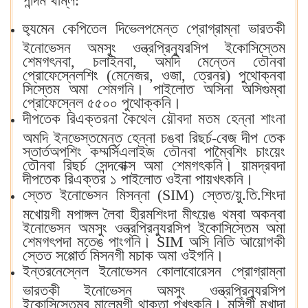
পান্দম থম্লি:
হ্যুমেন কেপিতেল দিভেলপমেন্ত প্রোগ্রাম্না ভারতকী
ইনোভেসন অমসুং ওন্ত্রপ্রিন্যুরসিপ ইকোসিস্তেম
শেমগৎনবা, চলাইনবা, অমদি মেন্তেন তৌনবা
প্রোফেস্নেলশিং (মেনেজর, ওজা, ত্রেনর) পুথোক্নবা
সিস্তেম অমা শেমগনি‍। পাইলোত অসিনা অসিগুম্বা
প্রোফেস্নেল ৫৫০০ পুথোক্কনি‍।
দীপতেক রিএক্তরনা কৈথেল য়ৌবদা মতম হেন্না শাংনা
অমদি ইনভেস্তমেন্ত হেন্না চঙবা রিছর্চ-বেজ দীপ তেক
স্তার্তঅপশিং কম্মর্সিএলাইজ তৌনবা পাম্বৈশিং চাংয়েং
তৌনবা রিছর্চ সেন্দবোক্স অমা শেমগৎকনি‍। য়ামদ্রবদা
দীপতেক রিএক্তর ১ পাইলোত ওইনা পায়খৎকনি‍।
স্তেত ইনোভেসন মিসন্না (SIM) স্তেত/য়ু.তি.শিংদা
মখোয়গী মপাঙ্গল লৈবা হীরমশিংদা মীৎয়েঙ থম্বা অকন্বা
ইনোভেসন অমসুং ওন্ত্রপ্রিন্যুরসিপ ইকোসিস্তেম অমা
শেমগৎপদা মতেঙ পাংগনি‍। SIM অসি নিতি আয়োগকী
স্তেত সপ্পোর্ত মিসনগী মচাক অমা ওইগনি‍।
ইন্তরনেস্নেল ইনোভেসন কোলাবোরেসন প্রোগ্রাম্না
ভারতকী ইনোভেসন অমসুং ওন্ত্রপ্রিন্যুরসিপ
ইকোসিস্তেমবু মালেমগী থাক্তা পুখৎকনি‍। মসিগী মখাদা