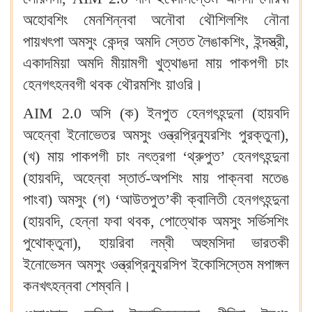
অহোবশিং মেনশিন্নবা অনৌবা থৌশিলশিং নৌনা
পায়খৎপা অমসুং কেন্দ্র অমদি স্তেত লৈঙাকশিং, ইন্দস্ত্রী,
একাদমিয়া অমদি মীয়ামগী খুত্থাঙদা মায় পাকপগী চাং
হেনগৎহনবগী থবক থৌরমশিং য়াওরি‍।
AIM 2.0 অসি (ক) ইনপুত হেনগৎহন্দুনা (হায়বদি
অহেন্বা ইনোভেতর অমসুং ওন্ত্রপ্রিন্যুরশিং পুরক্তুনা),
(খ) মায় পাকপগী চাং নৎত্রগা ‘থ্রুপুত’ হেনগৎহন্দুনা
(হায়বদি, অহেন্বা স্তার্ত-অপশিং মায় পাক্নবা মতেঙ
পাংবা) অমসুং (গ) ‘আউতপুত’কী ক্বালিতী হেনগৎহন্দুনা
(হায়বদি, হেন্না ফবা থবক, পোত্থোক অমসুং সর্ভিসশিং
পুথোক্তুনা), হায়রিবা লম্বী অহুমসিদা ভারতকী
ইনোভেসন অমসুং ওন্ত্রপ্রিন্যুরসিপ ইকোসিস্তেম মপাঙ্গল
কনখৎহন্নবা শেম্বনি‍।