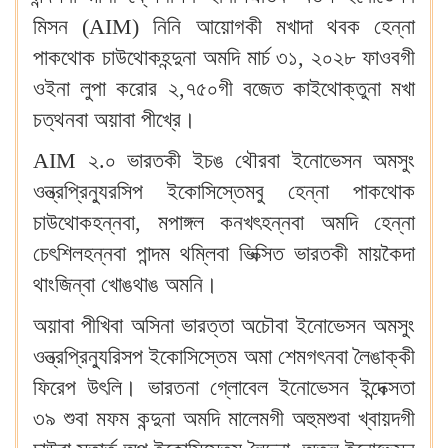
মিসন (AIM) নিনি আয়োগকী মখাদা থবক হেন্না
পাকথোক চাউথোকহন্দুনা অমদি মার্চ ৩১, ২০২৮ ফাওবগী
ওইনা লুপা করোর ২,৭৫০গী বজেত কাইথোক্তুনা মখা
চত্থনবা অয়াবা পীখ্রে‍।
AIM ২.০ ভারতকী ইচঙ থৌরবা ইনোভেসন অমসুং
ওন্ত্রপ্রিন্যুরসিপ ইকোসিস্তেমবু হেন্না পাকথোক
চাউথোকহন্নবা, মপাঙ্গল কনখৎহন্নবা অমদি হেন্না
চেৎশিলহন্নবা পান্দম থম্লিবা ভিক্সিত ভারতকী মায়কৈদা
থাংজিন্বা খোঙথাঙ অমনি‍।
অয়াবা পীখিবা অসিনা ভারত্তা অচৌবা ইনোভেসন অমসুং
ওন্ত্রপ্রিন্যুরিসপ ইকোসিস্তেম অমা শেমগৎনবা লৈঙাক্কী
ফিরেপ উৎলি‍। ভারতনা গ্লোবেল ইনোভেসন ইন্দেক্সতা
৩৯ শুবা মফম কন্দুনা অমদি মালেমগী অহুমশুবা খ্বায়দগী