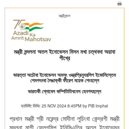
মন্ত্রীমন্দল
মন্ত্রী মন্দলনা অতল ইনোভেসন মিসন মখা চত্থবদা অয়াবা
পীখ্রে
ভারত্তা অচৌবা ইনোভেসন অমসুং ওন্ত্রপ্রিন্যুরসিপ ইকোসিস্তেম
শেমগৎনবা লৈঙাক্কী ফীরেপ ময়েক শেংহল্লে
ভারতকী গ্লোবেল কম্পিতিতিবনেস হেনগৎহল্লে
प्रविष्टि तिथि: 25 NOV 2024 8:45PM by PIB Imphal
প্রধান মন্ত্রী শ্রী নরেন্দ্র মোদীনা লুচিংবা কেন্দ্রগী মন্ত্রী
মন্দলনা মাগী ফ্লেগসিপ ইনিসিএতিব অতল ইনোভেসন