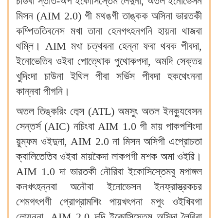
চাউবা স্তার্ত-অপ ইকোসিস্তেম লৈদুনা, অতল ইনোভেসন
মিসন (AIM 2.0) গী মথঙগী তাঙ্কক অসিনা ভারতকী
কম্পিততিবনেস মখা তানা হেনগৎহনগনি হায়না থাজবা
থম্লি‍। AIM মখা চত্থবনা হেন্না ফবা থবক পীবদা,
ইনোভেতিব ওইবা পোত্থোক পুথোকপদা, অমদি সেক্তর
খুদিংদা চাউনা ইথিল পীবা সর্ভিস পীবদা হকথেংননা
কান্নবা পীগনি‍।
অতল তিঙ্করিং লেব্স (ATL) অমসুং অতল ইনক্যুবেসন
সেন্তর্স (AIC) নচিংবা AIM 1.0 গী মায় পাকপশিংদা
য়ুম্ফম ওইদুনা, AIM 2.0 না মিসন অসিগী এপ্রোচতা
ক্বালিতেতিব ওইবা মায়কৈদা লাকপগী মশক অমা ওইরি‍।
AIM 1.0 দা ভারতকী নৌরিবা ইকোসিস্তেমবু মপাঙ্গল
কনখৎহন্নবা অনৌবা ইনোভেসন ইনফ্রাস্ত্রকচর
শেমগৎপগী প্রোগ্রামশিং পায়খৎপনা মপুং ওইখিবগা
লোয়ননা, AIM 2.0 দদি ইকোসিস্তেম অসিদা লৈরিবা