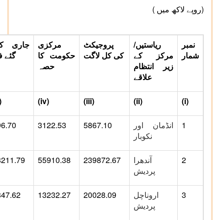
(روپے لاکھ میں )
نمبر
ریاستیں/
پروجیکٹ
مرکزی
جاری کئ
شمار
مرکز کے
کی کل لاگت
حکومت کا
گئے ف
زیر انتظام
حصہ
علاقے
)
(iv)
(iii)
(ii)
(i)
1
انڈمان اور
5867.10
3122.53
96.70
نکوبار
2
آندھرا
239872.67
55910.38
8211.79
پردیش
3
اروناچل
20028.09
13232.27
847.62
پردیش