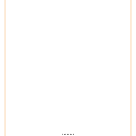
********