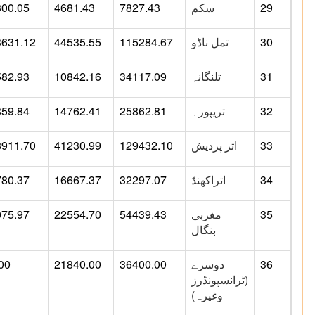
29
سکم
7827.43
4681.43
300.05
30
تمل ناڈو
115284.67
44535.55
3631.12
31
تلنگانہ
34117.09
10842.16
582.93
32
تریپورہ
25862.81
14762.41
859.84
33
اتر پردیش
129432.10
41230.99
8911.70
34
اتراکھنڈ
32297.07
16667.37
780.37
35
مغربی
54439.43
22554.70
075.97
بنگال
36
دوسرے
36400.00
21840.00
00
(ٹرانسپونڈرز
وغیرہ)