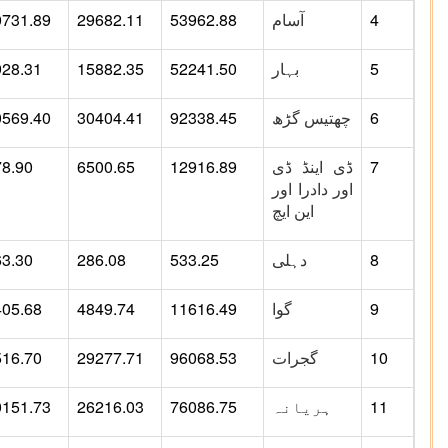
4
آسام
53962.88
29682.11
0731.89
5
بہار
52241.50
15882.35
928.31
6
چھتیس گڑھ
92338.45
30404.41
0569.40
7
ڈی اینڈ ڈی
12916.89
6500.65
78.90
اور دادرا اور
این ایچ
8
دہلی
533.25
286.08
63.30
9
گوا
11616.49
4849.74
405.68
10
گجرات
96068.53
29277.71
516.70
11
ہریانہ
76086.75
26216.03
0151.73