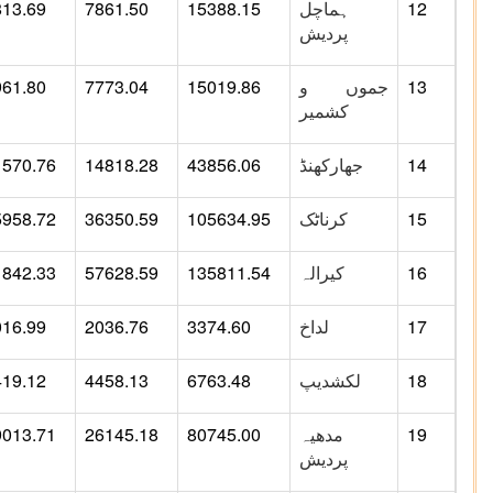
12
ہماچل
15388.15
7861.50
813.69
پردیش
13
جموں و
15019.86
7773.04
961.80
کشمیر
14
جھارکھنڈ
43856.06
14818.28
1570.76
15
کرناٹک
105634.95
36350.59
5958.72
16
کیرالہ
135811.54
57628.59
1842.33
17
لداخ
3374.60
2036.76
016.99
18
لکشدیپ
6763.48
4458.13
419.12
19
مدھیہ
80745.00
26145.18
9013.71
پردیش