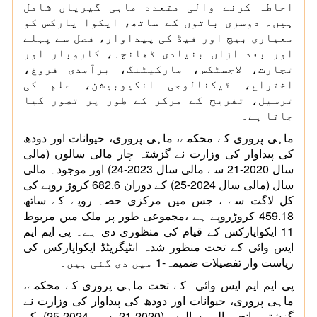
احاطہ کرنے والی متعدد ماہی گیریاں شامل
ہیں۔ دوسری باتوں کے ساتھ، ایکوا پارکس کو
معیاری بیج اور فیڈ کی پیداوار، فصل سے پہلے
اور بعد ازاں بنیادی ڈھانچہ، کاروبار اور
تجارت، لاجسٹکس، مارکیٹنگ، برآمدی فروغ،
اختراع، ٹیکنالوجی انکیوبیشن، علم کی
ترسیل، تفریح
کے مرکز کے طور پر تصور کیا
جاتا ہے۔
ماہی پروری کے محکمے، ماہی پروری، حیوانات اور دودھ
کی پیداوار کی وزارت نے گزشتہ چار مالی سالوں (مالی
سال 2020-21 سے مالی سال 2023-24) اور موجودہ مالی
سال (مالی سال 2024-25) کے دوران 682.6 کروڑ روپے کی
کل لاگت سے ، جس میں مرکزی حصہ روپے کے ساتھ
459.18 کروڑروپے ہے ،مجموعی طور پر ملک میں مربوط
11 ایکواپارکس کے قیام کی منظوری دی ہے۔ پی ایم ایم
ایس وائی کے تحت منظور شدہ انٹیگریٹڈ ایکواپارکس کی
ریاست وار تفصیلات ضمیمہ-1 میں دی گئی ہیں۔
پی ایم ایم ایس وائی کے تحت ماہی پروری کے محکمے،
ماہی پروری، حیوانات اور دودھ کی پیداوار کی وزارت نے
گزشتہ پانچ مالی سالوں (2020-21 سے 2024-25) کے