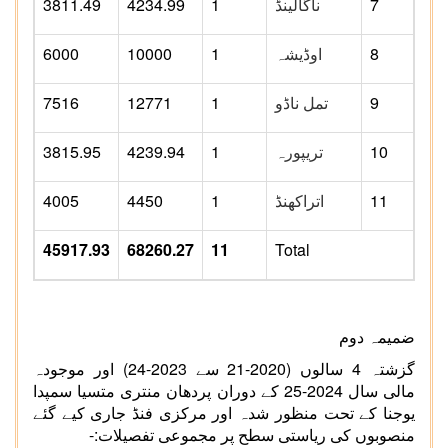
7
ناگالینڈ
1
4234.99
3811.49
8
اوڈیشہ
1
10000
6000
9
تمل ناڈو
1
12771
7516
10
تریپورہ
1
4239.94
3815.95
11
اتراکھنڈ
1
4450
4005
45917.93
68260.27
11
Total
ضمیمہ دوم
گزشتہ 4 سالوں (2020-21 سے 2023-24) اور موجودہ
مالی سال 2024-25 کے دوران پردھان منتری متسیا سمپدا
یوجنا کے تحت منظور شدہ اور مرکزی فنڈ جاری کیے گئے
منصوبوں کی ریاستی سطح پر مجموعی تفصیلات:-