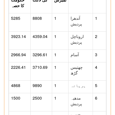
کا حصہ
1
آندھرا
1
8808
5285
پردیش
2
اروناچل
1
4359.04
3923.14
پردیش
3
آسام
1
3296.61
2966.94
4
چھتیس
1
3710.69
2226.41
گڑھ
5
ہریانہ
1
9890
4868
6
مدھیہ
1
2500
1500
پردیش