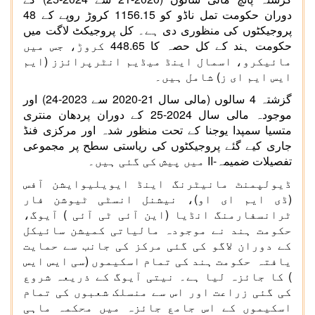
دوران حکومت تمل ناڈو کو 1156.15 کروڑ روپے کے 48
پروجیکٹوں کی منظوری دی ہے۔ کل پروجیکٹ لاگت میں
حکومت ہند کے کل حصہ کا 448.65 کروڑ، جس میں
مائیکرو، اسمال اینڈ میڈیم انٹرپرائزز (ایم
ایس ایم ای ز) شامل ہیں۔
گزشتہ 4 سالوں (مالی سال
2020-21
سے 2023-24) اور
موجودہ مالی سال 2024-25 کے دوران پردھان منتری
متسیا سمپدا یوجنا کے تحت منظور شدہ اور مرکزی فنڈ
جاری کیے گئے پروجیکٹوں کی ریاستی سطح پر مجموعی
تفصیلات ضمیمہ-
II
میں پیش کی گئی ہیں۔
ڈیولپمنٹ مانیٹرنگ اینڈ ایویلیوایشن آفس
(ڈی ایم ای او)، نیشنل انسٹی ٹیوشن فار
ٹرانسفارمنگ انڈیا (این آئی ٹی آئی ) آیوگ،
حکومت ہند نے موجودہ مالیاتی کمیشن سائیکل
کے دوران لاگو کی گئی مرکز کی جانب سے حمایت
یافتہ حکومت ہند کی تمام اسکیموں (سی ایس ایس
) کا جائزہ لیا ہے۔ نیتی آیوگ کے ذریعہ شروع
کی گئی زراعت اور اس سے منسلک شعبوں کی تمام
اسکیموں کے اس جامع جائزہ میں محکمہ ماہی