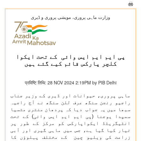
وزارت ماہی پروری، مویشی پروری و ڈیری
پی ایم ایم ایس وائی کے تحت ایکوا
کلچر پارکس قائم کیے گئے ہیں
प्रविष्टि तिथि: 28 NOV 2024 2:19PM by PIB Delhi
ماہی پروری، حیوانات اور ڈیری کے وزیر جناب
راجیو رنجن سنگھ عرف للن سنگھ نے آج راجیہ
سبھا میں یہ جواب دیا کہ پردھان منتری متسیا
سمپدا یوجنا (پی ایم ایم ایس وائی) کے تحت
انٹیگریٹڈ ایکواپارکس کو مرکز کے طور پر
تیار کیا گیا ہے، جس میں ماہی گیری اور آبی
زراعت کی ویلیو چین کے مختلف پہلوؤں کا