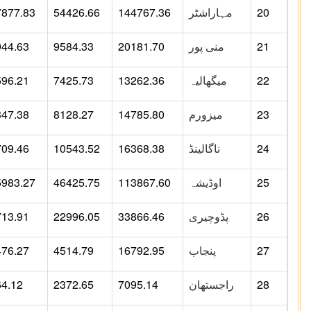
20
مہاراشٹر
144767.36
54426.66
7877.83
21
منی پور
20181.70
9584.33
944.63
22
میگھالیہ
13262.36
7425.73
596.21
23
میزورم
14785.80
8128.27
347.38
24
ناگالینڈ
16368.38
10543.52
709.46
25
اوڈیشہ
113867.60
46425.75
5983.27
26
پڈوچیری
33866.46
22996.05
713.91
27
پنجاب
16792.95
4514.79
476.27
28
راجستھان
7095.14
2372.65
64.12