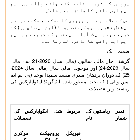
پروری کے ذریعہ نافذ کئے جانے والے پی ایم
ایم ایس وائی کا جائزہ بھی شامل ہے۔
اس کے علاوہ، ماہی پروری کا محکمہ، حکومت ہند،
نیشنل فشریز ڈیولپمنٹ بورڈ (این ایف ڈی بی) کے
ذریعے بھی ایک آزاد ایجنسی کے ذریعے پی ایم
ایم ایس وائی کا جائزہ لے رہا ہے۔
ضمیمہ ایک
گزشتہ چار مالی سالوں (مالی سال 2020-21 سے مالی
سال 2023-24) اور موجودہ مالی سال (مالی سال 2024-
25) کے دوران پردھان منتری متسیا سمپدا یوجنا (پی ایم ایم
ایس وائی ) کے تحت منظور شدہ انٹیگریٹڈ ایکواپارکس کی
ریاست وار تفصیلات:-
نمبر
ریاستوں کے
مربوط شدہ ایکواپارکس کی
شمار
نام
تفصیلات
فیزیکل
پروجیکٹ
مرکزی
نمبرس
کی لاگت
حکومت