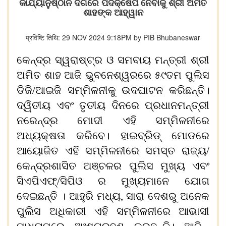
କାର୍ଯ୍ୟାନୁଷ୍ଠାନ ଦିଗରେ ପଦକ୍ଷେପ ନେବାକୁ ଶ୍ରୀ ଅମିତ
ଶାହଙ୍କ ଆହ୍ୱାନ
प्रविष्टि तिथि: 29 NOV 2024 9:18PM by PIB Bhubaneswar
କେନ୍ଦ୍ର ସ୍ୱରାଷ୍ଟ୍ର ଓ ସମବାୟ ମନ୍ତ୍ରୀ ଶ୍ରୀ
ଅମିତ ଶାହ ଆଜି ଭୁବନେଶ୍ୱରରେ
୫୯
ତମ
ପୁଲିସ
ଡିଜି/ଆଇଜି
ସମ୍ମିଳନୀକୁ ଉଦଘାଟନ କରିଛନ୍ତି।
ଦ୍ୱିତୀୟ ଏବଂ ତୃତୀୟ ଦିନରେ ପ୍ରଧାନମନ୍ତ୍ରୀ
ନରେନ୍ଦ୍ର ମୋଦୀ ଏହି ସମ୍ମିଳନୀରେ
ଅଧ୍ୟକ୍ଷତା କରିବେ। ହାଇବ୍ରିଡ୍ ମୋଡରେ
ଆୟୋଜିତ ଏହି ସମ୍ମିଳନୀରେ ସମସ୍ତ ରାଜ୍ୟ/
କେନ୍ଦ୍ରଶାସିତ ଅଞ୍ଚଳର
ପୁ
ଲିସ ମୁଖ୍ୟ ଏବଂ
ସିଏପିଏଫ୍/ସିପିଓ ର ମୁଖ୍ୟମାନେ ଯୋଗ
ଦେଇ
ଛନ୍ତି ।
ଆହୁରି ମଧ୍ୟ
,
ସାରା ଦେଶରୁ ଅନେକ
ପୁ
ଲିସ ଅଧିକାରୀ ଏହି ସମ୍ମିଳନୀରେ
ଆଭାସୀ