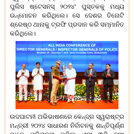
ପୁ
ଲିସ ଷ୍ଟେସନସ୍
୨୦୨୪’
ପୁସ୍ତକକୁ ମଧ୍ୟ
ଉନ୍ମୋଚନ କରିଥିଲେ। ସେ ଦେଶର ତିନୋଟି
ଶ୍ରେଷ୍ଠ ଥାନାକୁ ଟ୍ରଫି ପ୍ରଦାନ କରି ସମ୍ମାନିତ
କରିଥିଲେ।
ଉଦଘାଟନୀ ଅଭିଭାଷଣରେ କେନ୍ଦ୍ର ସ୍ୱରାଷ୍ଟ୍ର
ମନ୍ତ୍ରୀ
୨୦୨୪
ସାଧାରଣ ନିର୍ବାଚନକୁ ଶାନ୍ତିପୂର୍ଣ୍ଣ