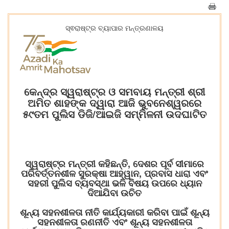
ସ୍ଵରାଷ୍ଟ୍ର ବ୍ୟାପାର ମନ୍ତ୍ରଣାଳୟ
କେନ୍ଦ୍ର ସ୍ୱରାଷ୍ଟ୍ର ଓ ସମବାୟ ମନ୍ତ୍ରୀ ଶ୍ରୀ
ଅମିତ ଶାହଙ୍କ ଦ୍ୱାରା ଆଜି ଭୁବନେଶ୍ୱରରେ
୫୯ତମ ପୁଲିସ ଡିଜି/ଆଇଜି ସମ୍ମିଳନୀ ଉଦଘାଟିତ
ସ୍ୱରାଷ୍ଟ୍ର ମନ୍ତ୍ରୀ କହିଛନ୍ତି, ଦେଶର ପୂର୍ବ ସୀମାରେ
ପରିବର୍ତ୍ତନଶୀଳ ସୁରକ୍ଷା ଆହ୍ୱାନ, ପ୍ରବାସ ଧାରା ଏବଂ
ସହରୀ ପୁଲିସ ବ୍ୟବସ୍ଥା ଭଳି ବିଷୟ ଉପରେ ଧ୍ୟାନ
ଦିଆଯିବା ଉଚିତ
ଶୂନ୍ୟ ସହନଶୀଳତା ନୀତି କାର୍ଯ୍ୟକାରୀ କରିବା ପାଇଁ ଶୂନ୍ୟ
ସହନଶୀଳତା ରଣନୀତି ଏବଂ ଶୂନ୍ୟ ସହନଶୀଳତା