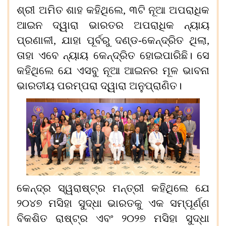
ଶ୍ରୀ ଅମିତ ଶାହ କହିଥିଲେ, ୩ଟି ନୂଆ ଅପରାଧିକ
ଆଇନ ଦ୍ୱାରା ଭାରତର ଅପରାଧିକ ନ୍ୟାୟ
ପ୍ରଣାଳୀ, ଯାହା ପୂର୍ବରୁ ଦଣ୍ଡ-କେନ୍ଦ୍ରିତ ଥିଲା,
ତାହା ଏବେ ନ୍ୟାୟ କେନ୍ଦ୍ରିତ ହୋଇପାରିଛି। ସେ
କହିଥିଲେ ଯେ ଏସବୁ ନୂଆ ଆଇନର ମୂଳ ଭାବନା
ଭାରତୀୟ ପରମ୍ପରା ଦ୍ୱାରା ଅନୁପ୍ରାଣିତ।
କେନ୍ଦ୍ର ସ୍ୱରାଷ୍ଟ୍ର ମନ୍ତ୍ରୀ କହିଥିଲେ ଯେ
୨୦୪୭
ମସିହା ସୁଦ୍ଧା ଭାରତକୁ ଏକ ସମ୍ପୂର୍ଣ୍ଣ
ବିକଶିତ ରାଷ୍ଟ୍ର ଏବଂ
୨୦୨୭
ମସିହା ସୁଦ୍ଧା