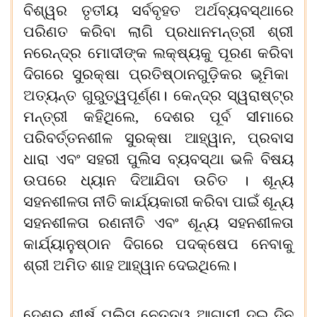
ବିଶ୍ୱର ତୃତୀୟ ସର୍ବବୃହ
ତ
ଅର୍ଥବ୍ୟବସ୍ଥାରେ
ପରିଣତ କରିବା ଲାଗି ପ୍ରଧାନମନ୍ତ୍ରୀ ଶ୍ରୀ
ନରେନ୍ଦ୍ର ମୋଦୀଙ୍କ ଲକ୍ଷ୍ୟକୁ ପୂରଣ କରିବା
ଦିଗରେ
ସୁରକ୍ଷା ପ୍ରତିଷ୍ଠାନଗୁଡ଼ିକର ଭୂମିକା
ଅତ୍ୟନ୍ତ ଗୁରୁତ୍ୱପୂର୍ଣ୍ଣ।
କେନ୍ଦ୍ର
ସ୍ୱରାଷ୍ଟ୍ର
ମନ୍ତ୍ରୀ କହିଥିଲେ,
ଦେଶର ପୂର୍ବ ସୀମାରେ
ପରିବର୍ତ୍ତନଶୀଳ ସୁରକ୍ଷା ଆହ୍ୱାନ
,
ପ୍ରବାସ
ଧାରା ଏବଂ ସହରୀ ପୁଲିସ ବ୍ୟବସ୍ଥା ଭଳି ବିଷୟ
ଉପରେ ଧ୍ୟାନ ଦିଆଯିବା ଉଚିତ
।
ଶୂନ୍ୟ
ସହନଶୀଳତା ନୀତି କାର୍ଯ୍ୟକାରୀ କରିବା ପାଇଁ ଶୂନ୍ୟ
ସହନଶୀଳତା ରଣନୀତି ଏବଂ ଶୂନ୍ୟ ସହନଶୀଳତା
କାର୍ଯ୍ୟାନୁଷ୍ଠାନ ଦିଗରେ ପଦକ୍ଷେପ ନେବାକୁ
ଶ୍ରୀ ଅମିତ ଶାହ ଆହ୍ୱାନ
ଦେଇଥିଲେ।
ଦେଶର ଶୀର୍ଷ
ପୁ
ଲିସ ନେତୃତ୍ୱ ଆଗାମୀ ଦୁଇ ଦିନ