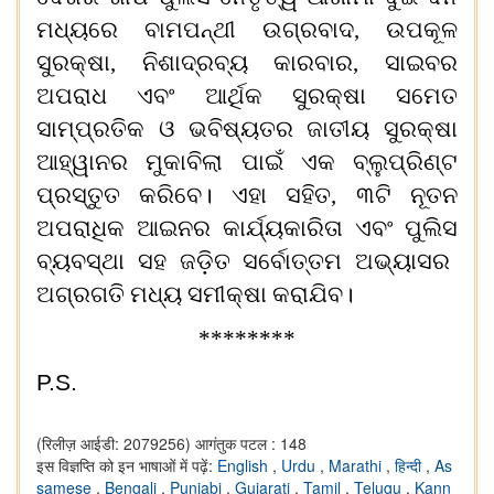
ମଧ୍ୟରେ ବାମପନ୍ଥୀ ଉଗ୍ରବାଦ
,
ଉପକୂଳ
ସୁରକ୍ଷା
,
ନିଶା
ଦ୍ରବ୍ୟ କାରବାର
,
ସାଇବର
ଅପରାଧ ଏବଂ ଆର୍ଥିକ ସୁରକ୍ଷା ସମେତ
ସାମ୍ପ୍ରତିକ ଓ ଭବିଷ୍ୟତର
ଜାତୀୟ ସୁରକ୍ଷା
ଆହ୍ୱାନର ମୁକାବିଲା ପାଇଁ ଏକ ବ୍ଲୁପ୍ରିଣ୍ଟ
ପ୍ରସ୍ତୁତ କରିବେ। ଏହା ସହିତ
, ୩
ଟି ନୂତନ
ଅପରାଧିକ ଆଇନର କାର୍ଯ୍ୟକାରିତା ଏବଂ
ପୁ
ଲିସ
ବ୍ୟବସ୍ଥା ସହ ଜଡ଼ିତ
ସର୍ବୋତ୍ତମ ଅଭ୍ୟାସର
ଅଗ୍ରଗତି ମଧ୍ୟ ସମୀକ୍ଷା କରାଯିବ।
********
P.S.
(रिलीज़ आईडी: 2079256)
आगंतुक पटल : 148
इस विज्ञप्ति को इन भाषाओं में पढ़ें:
English
,
Urdu
,
Marathi
,
हिन्दी
,
As
samese
,
Bengali
,
Punjabi
,
Gujarati
,
Tamil
,
Telugu
,
Kann