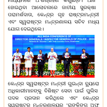
ମାଧ୍ୟମରେ ଅଂଶଗ୍ରହଣ କରୁଛନ୍ତି। ଆଜି
ହୋଇଥିବା
ଆଲୋଚନାରେ ଜାତୀୟ ସୁରକ୍ଷା
ପରାମର୍ଶଦାତା
, କେନ୍ଦ୍ର
ଗୃହ
ରାଷ୍ଟ୍ରମନ୍ତ୍ରୀ
ଏବଂ ସ୍ୱରାଷ୍ଟ୍ର
ମନ୍ତ୍ରଣାଳୟ
ସଚିବ ମଧ୍ୟ
ଯୋଗ ଦେଇଥିଲେ।
କେନ୍ଦ୍ର ସ୍ୱରାଷ୍ଟ୍ର ମନ୍ତ୍ରୀ
ଗୁଇନ୍ଦା ବ୍ୟୁରୋ
ଅଧିକାରୀମାନଙ୍କୁ ବିଶିଷ୍ଟ ସେବା ପାଇଁ
ପୁ
ଲିସ
ପଦକ ପ୍ରଦାନ କରିଥିଲେ ଏବଂ କେନ୍ଦ୍ର
ସ୍ୱରାଷ୍ଟ୍ର ମନ୍ତ୍ରଣାଳୟର
‘
ରାଙ୍କିଙ୍ଗ ଅଫ୍