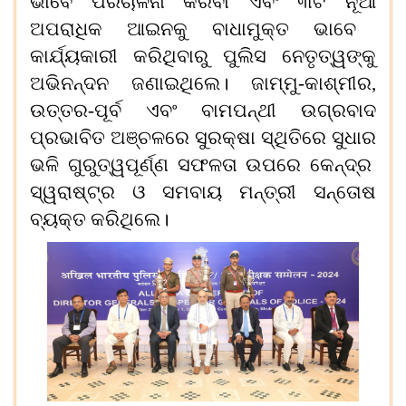
ଭାବେ ପରିଚାଳନା କରିବା ଏବଂ
୩
ଟି ନୂ
ଆ
ଅପରାଧିକ ଆଇନକୁ
ବାଧାମୁକ୍ତ
ଭାବେ
କାର୍ଯ୍ୟକାରୀ କରିଥିବାରୁ ପୁଲିସ ନେତୃତ୍ୱଙ୍କୁ
ଅଭିନନ୍ଦନ ଜଣାଇଥିଲେ। ଜାମ୍ମୁ-କାଶ୍ମୀର
,
ଉତ୍ତର-ପୂର୍ବ ଏବଂ ବାମପନ୍ଥୀ ଉଗ୍ରବାଦ
ପ୍ରଭାବିତ ଅଞ୍ଚଳରେ ସୁରକ୍ଷା ସ୍ଥିତିରେ
ସୁଧାର
ଭଳି ଗୁରୁତ୍ୱପୂର୍ଣ୍ଣ ସଫଳତା ଉପରେ କେନ୍ଦ୍ର
ସ୍ୱରାଷ୍ଟ୍ର
ଓ
ସମବାୟ ମନ୍ତ୍ରୀ ସନ୍ତୋଷ
ବ୍ୟକ୍ତ କରିଥିଲେ।