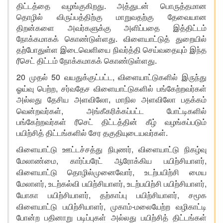
திட்டத்தை
வழங்கு
கிறது. அத்துடன்
பொருத்தமான
தொழில் விருப்பத்திற்கு மாறுவதற்கு தேவையான
திறன்க
ளை
அவர்களுக்கு அளிப்பதை
இத்திட்டம்
நோக்கமாகக் கொண்டுள்ளது. விளையாட்டுத் துறையில்
தற்போதுள்ள இடைவெளியை நிவர்த்தி செய்வதையும் இந்த
ரீசெட் திட்டம் நோக்கமாகக் கொண்டுள்ளது.
20
50
,
முதல்
வயதுக்குட்பட்ட
விளையாட்டு
களி
ல் இருந்து
,
ஓய்வு பெற்ற
சர்வதேச
விளையாட்டுகளில்
பங்கேற்
றவ
ர்கள்
அல்லது தேசிய
அளவிலோ,
மாநில
அளவிலோ
பதக்கம்
,
வென்றவர்கள்
அங்கீகரிக்கப்பட்ட போட்டிகளில்
பங்கேற்
றவ
ர்கள்
ரீசெட்
திட்டத்தின் கீழ் வழங்கப்படும்
பயிற்சித் திட்டங்க
ளில் சேர தகுதியுடையவர்கள்.
,
விளையாட்டு ஊட்டச்சத்து நிபுணர்
விளையாட்டு நிகழ்வு
,
,
மேலாண்மை
கார்ப்பரேட் ஆரோக்கிய பயிற்சியாளர்
,
விளையாட்டு தொழில்முனைவோர்
உடற்பயிற்சி மைய
,
,
,
மேலாளர்
உடற்கல்வி பயிற்சியாளர்
உடற்பயிற்சி பயிற்சியாளர்
,
,
யோகா பயிற்சியாளர்
தற்காப்பு பயிற்சியாளர்
சமூக
,
-
விளையாட்டு பயிற்சியாளர்
முகாம்
மலையேற்ற வழிகாட்டி
போன்ற பதினாறு படிப்புகள்
அல்லது பயிற்சித்
திட்டங்கள்