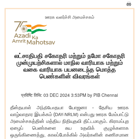
ஊரக வளர்ச்சி அமைச்சகம்
லட்சாதிபதி சகோதரி மற்றும் நமோ சகோதரி
முன்முயற்சிகளால் மாநில வாரியாக மற்றும்
வகை வாரியாக பயனடைந்த மொத்த
பெண்களின் விவரங்கள்
प्रविष्टि तिथि: 03 DEC 2024 3:53PM by PIB Chennai
தீன்தயாள் அ
தயா யோஜனா - தேசிய ஊரக
ந்தியோ
வாழ்வாதார இயக்கம் (
என்பது ஊரக மேம்பாட்டு
DAY-NRLM)
அமைச்சகத்தின் மத்திய நிதியுதவி திட்டமாகும். கிராமப்புற
ஏழைப் பெண்களை சுய உதவிக் குழுக்களாக
ஒருங்கிணைத்து
காலப்போக்கில் அவர்களின் கணிசமான
,