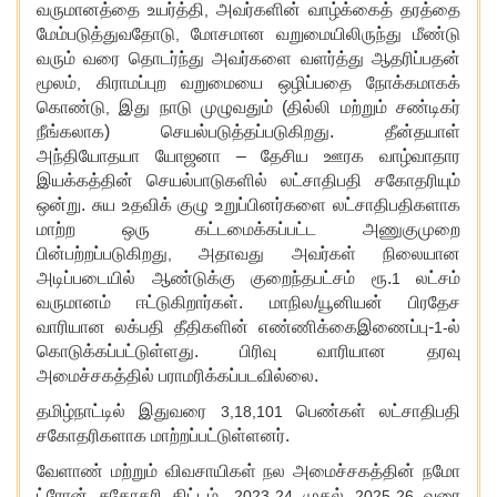
வருமானத்தை உயர்த்தி
அவர்களின் வாழ்க்கைத் தரத்தை
,
மேம்படுத்துவதோடு
மோசமான வறுமையிலிருந்து மீண்டு
,
வரும் வரை தொடர்ந்து அவர்களை வளர்த்து ஆதரிப்பதன்
மூலம்
கிராமப்புற வறுமையை ஒழிப்பதை நோக்கமாகக்
,
கொண்டு
இது நாடு முழுவதும் (தில்லி மற்றும் சண்டிகர்
,
நீங்கலாக) செயல்படுத்தப்படுகிறது. தீன்தயாள்
அந்தியோதயா யோஜனா – தேசிய ஊரக வாழ்வாதார
இயக்கத்தின் செயல்பாடுகளில் லட்சாதிபதி சகோதரியும்
ஒன்று. சுய உதவிக் குழு உறுப்பினர்களை லட்சாதிபதிகளாக
மாற்ற ஒரு கட்டமைக்கப்பட்ட அணுகுமுறை
பின்பற்றப்படுகிறது
அதாவது அவர்கள் நிலையான
,
அடிப்படையில் ஆண்டுக்கு குறைந்தபட்சம் ரூ.
லட்சம்
1
வருமானம் ஈட்டுகிறார்கள். மாநில/யூனியன் பிரதேச
வாரியான லக்பதி தீதிகளின் எண்ணிக்கைஇணைப்பு-
ல்
1-
கொடுக்கப்பட்டுள்ளது. பிரிவு வாரியான தரவு
அமைச்சகத்தில் பராமரிக்கப்படவில்லை.
தமிழ்நாட்டில் இதுவரை
பெண்கள் லட்சாதிபதி
3,18,101
சகோதரிகளாக மாற்றப்பட்டுள்ளனர்.
வேளாண் மற்றும் விவசாயிகள் நல அமைச்சகத்தின் நமோ
ட்ரோன் சகோதரி திட்டம்
முதல்
வரை
, 2023-24
2025-26