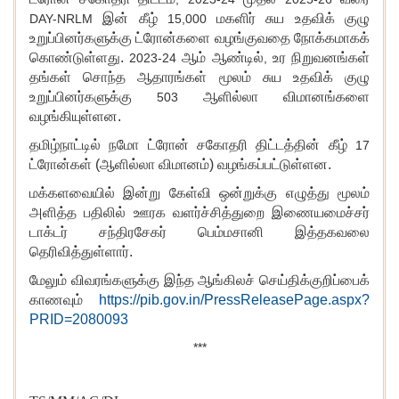
இன் கீழ்
மகளிர் சுய உதவிக் குழு
DAY-NRLM
15,000
உறுப்பினர்களுக்கு ட்ரோன்களை வழங்குவதை நோக்கமாகக்
கொண்டுள்ளது.
ஆம் ஆண்டில்
உர நிறுவனங்கள்
2023-24
,
தங்கள் சொந்த ஆதாரங்கள் மூலம் சுய உதவிக் குழு
உறுப்பினர்களுக்கு
ஆளில்லா விமானங்களை
503
வழங்கியுள்ளன.
தமிழ்நாட்டில் நமோ ட்ரோன் சகோதரி திட்டத்தின் கீழ்
17
ட்ரோன்கள் (ஆளில்லா விமானம்) வழங்கப்பட்டுள்ளன.
மக்களவையில் இன்று கேள்வி ஒன்றுக்கு எழுத்து மூலம்
அளித்த பதிலில் ஊரக வளர்ச்சித்துறை இணையமைச்சர்
டாக்டர் சந்திரசேகர் பெம்மசானி இத்தகவலை
தெரிவித்துள்ளார்.
மேலும் விவரங்களுக்கு இந்த ஆங்கிலச் செய்திக்குறிப்பைக்
காணவும்
https://pib.gov.in/PressReleasePage.aspx?
PRID=2080093
***