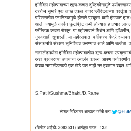
हॉर्नबिल महोत्सवाच्या शून्य-कचरा दृष्टिकोनामुळे पर्याव
दररोज सुमारे एक लाख एकल वापर प्लॅस्टिकच्या वस्तूंचा व
परिसरातील प्लास्टिकमुळे होणारे प्रदूषण कमी होण्यात हातभा
आले. ज्यामुळे कार्बन फूटप्रिंट कमी होण्यास हातभार लागल
प्लॅस्टिक कचरा रोखून, या महोत्सवाने मिथेन आणि इथिलीन, 
गुणवत्ताही सुधारली. या महोत्सवात वर्गीकरण केंद्रे स्थाप
संसाधनांचे संरक्षण सुनिश्चित करण्यात आले आणि ऊर्जेचा वा
नागालँडमधील हॉर्नबिल महोत्सवातील शून्य-कचरा उपक्रमाच
अशा प्रकारच्या उपायांचा अवलंब करून, आपण पर्यावरणीय
केवळ नागालँडसाठी एक मोठे यश नाही तर हवामान बदल आणि प
S.Patil/Sushma/Bhakti/D.Rane
सोशल मिडियावर आम्हाला फॉलो करा:
@PIBM
(रिलीज़ आईडी: 2083531)
आगंतुक पटल : 132