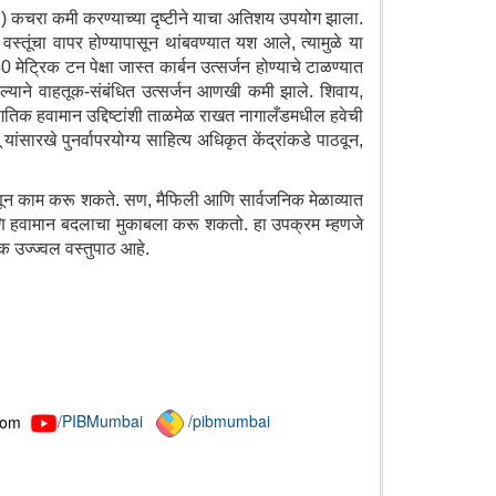
UP) कचरा कमी करण्याच्या दृष्टीने याचा अतिशय उपयोग झाला.
्तूंचा वापर होण्यापासून थांबवण्यात यश आले, त्यामुळे या
मेट्रिक टन पेक्षा जास्त कार्बन उत्सर्जन होण्याचे टाळण्यात
 केल्याने वाहतूक-संबंधित उत्सर्जन आणखी कमी झाले. शिवाय,
ागतिक हवामान उद्दिष्टांशी ताळमेळ राखत नागालँडमधील हवेची
ंसारखे पुनर्वापरयोग्य साहित्य अधिकृत केंद्रांकडे पाठवून,
हणून काम करू शकते. सण, मैफिली आणि सार्वजनिक मेळाव्यात
णि हवामान बदलाचा मुकाबला करू शकतो. हा उपक्रम म्हणजे
 उज्ज्वल वस्तुपाठ आहे.
com
/PIBMumbai
/pibmumbai