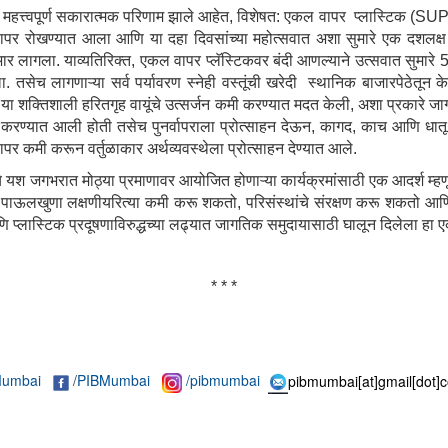
रणावर महत्त्वपूर्ण सकारात्मक परिणाम झाले आहेत, विशेषत: एकल वापर प्लास्टिक (S
ापर रोखण्यात आला आणि या दहा दिवसांच्या महोत्सवात अशा सुमारे एक दशलक्ष वस
र लागला. याव्यतिरिक्त, एकल वापर प्लॅस्टिकवर बंदी आणल्याने उत्सवात सुमारे 50 
ा. तसेच लागणाऱ्या सर्व पर्यावरण स्नेही वस्तूंची खरेदी स्थानिक बाजारपेठेतून
या शक्तिशाली हरितगृह वायूंचे उत्सर्जन कमी करण्यात मदत केली, अशा प्रकारे ज
न करण्यात आली होती तसेच पुनर्वापराला प्रोत्साहन देऊन, कागद, काच आणि धातू या
पर कमी करून वर्तुळाकार अर्थव्यवस्थेला प्रोत्साहन देण्यात आले.
े यश जगभरात मोठ्या प्रमाणावर आयोजित होणाऱ्या कार्यक्रमांसाठी एक आदर्श म्
 पाऊलखुणा लक्षणीयरित्या कमी करू शकतो, परिसंस्थांचे संरक्षण करू शकतो आ
्लास्टिक प्रदूषणाविरुद्धच्या लढ्यात जागतिक समुदायासाठी घालून दिलेला हा एक
* * *
umbai
/
PIBMumbai
/pibmumbai
pibmumbai[at]gmail[dot]