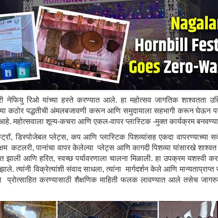
्री नेफियु रिओ यांच्या हस्ते करण्यात आले. हा महोत्सव जागतिक शाश्वतता उद्दि
नाच्या कठोर पद्धतीची अंमलबजावणी करून आणि समुदायाला सहभागी करून घेऊन पर
आहे. महोत्सवाला शून्य-कचरा आणि एकल-वापर प्लास्टिक -मुक्त कार्यक्रम बनवण्
 स्ट्रॉ, डिस्पोजेबल प्लेट्स, कप आणि प्लास्टिक पिशव्यांसह एकदा वापरण्याच्या 
ास सक्षम कटलरी, पानांचा वापर केलेल्या प्लेट्स आणि कागदी पिशव्या यांसारखे शाश्
 मदत झाली आणि हरित, स्वच्छ पर्यावरणाला चालना मिळाली. हा उपक्रम यशस्वी क
 त्यांनी विक्रेत्यांशी संवाद साधला, त्यांना मार्गदर्शन केले आणि मान्यताप्राप
ा प्रोत्साहित करण्यासाठी शैक्षणिक माहिती फलक लावण्यात आले तसेच जागरुक