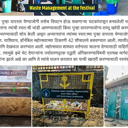
ये पुन्हा वापरता येण्याजोगी तसेच विघटन होऊ शकणाऱ्या घटकांपासून बनवलेली 
ा त्यांची स्वतःची भांडी आणण्यासाठी किंवा पुन्हा वापरण्यायोग्य वस्तू खरेदी करण्य
ण्यासाठी सोय केली असून अभ्यागतांना त्यांच्या स्वत:च्या पुन्हा वापरता येण्याजो
त. याशिवाय, हॉर्नबिल महोत्सवाच्या ठिकाणी 42 शौचालये बसवण्यात आली, त्यातील 
ा आणि देखभाल करण्यात आली. महोत्सवात शाश्वत वर्तनाला चालना देण्यासाठी माहिती, 
 त्यामुळे इथे भेट देणाऱ्यांना पर्यावरणपूरक पद्धती अंगिकारण्याविषयी प्रत्यक्ष मार
तांना झाले आहे का आणि ते त्यांचे पालन करतात का याची खात्री करण्यासाठी स्वय