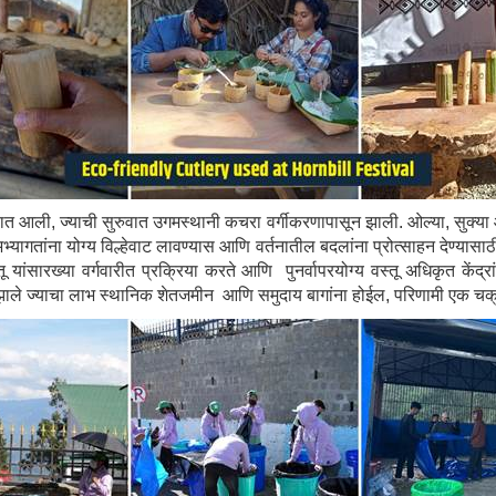
त आली, ज्याची सुरुवात उगमस्थानी कचरा वर्गीकरणापासून झाली. ओल्या, सुक्या 
 अभ्यागतांना योग्य विल्हेवाट लावण्यास आणि वर्तनातील बदलांना प्रोत्साहन देण्या
यांसारख्या वर्गवारीत प्रक्रिया करते आणि पुनर्वापरयोग्य वस्तू अधिकृत केंद्
यार झाले ज्याचा लाभ स्थानिक शेतजमीन आणि समुदाय बागांना होईल, परिणामी एक च