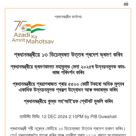
প্ৰধানমন্ত্ৰীৰ কাৰ্যালয়
প্ৰধানমন্ত্ৰীয়ে ১৩ ডিচেম্বৰত উত্তৰ প্ৰদেশ ভ্ৰমণ কৰিব
প্ৰধানমন্ত্ৰীয়ে ভ্ৰমণকালত মহাকুম্ভ মেলা ২০২৫ৰ উন্নয়নমূলক কাম-
কাজ পৰিদৰ্শন কৰিব
প্ৰধানমন্ত্ৰীয়ে প্ৰয়াগৰাজত প্ৰায় ৫৫০০ কোটি টকাৰো অধিক মূল্যৰ
একাধিক উন্নয়নমূলক প্ৰকল্প উদ্বোধন আৰু শুভাৰম্ভ কৰিব
প্ৰধানমন্ত্ৰীয়ে কুম্ভ সহ'আই'য়ক শ্বেটবট মুকলি কৰিব
प्रविष्टि तिथि: 12 DEC 2024 2:10PM by PIB Guwahati
প্ৰধানমন্ত্ৰী শ্ৰী নৰেন্দ্ৰ মোদীয়ে
১৩ ডিচেম্বৰত উত্তৰ প্ৰদেশ ভ্ৰমণ কৰিব।
তেওঁ প্ৰয়াগৰাজলৈ যাত্ৰা কৰিব আৰু দুপৰীয়া প্ৰায় ১২:১৫ বজাত সংগমস্থলত