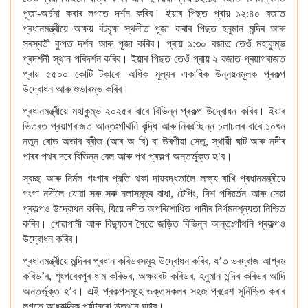
পূজা-অৰ্চনা কৰাৰ লগতে দৰ্শন কৰিব। ইয়াৰ পিছত প্ৰায় ১২:৪০ বজাত
প্ৰধানমন্ত্ৰীয়ে অক্ষয় বটবৃক্ষ স্থলীত পূজা কৰাৰ পিছত হনুমান মন্দিৰ আৰু
সৰস্বতী কুপত দৰ্শন আৰু পূজা কৰিব। প্ৰায় ১:৩০ বজাত তেওঁ মহাকুম্ভ
প্ৰদৰ্শনী স্থান পৰিদৰ্শন কৰিব। ইয়াৰ পিছত তেওঁ প্ৰায় ২ বজাত প্ৰয়াগৰাজত
প্ৰায় ৫৫০০ কোটি টকাৰো অধিক মূল্যৰ একাধিক উন্নয়নমূলক প্ৰকল্প
উদ্বোধন আৰু শুভাৰম্ভ কৰিব।
প্ৰধানমন্ত্ৰীয়ে মহাকুম্ভ ২০২৫ৰ বাবে বিভিন্ন প্ৰকল্প উদ্বোধন কৰিব। ইয়াৰ
ভিতৰত প্ৰয়াগৰাজত আন্তঃগাঁথনি বৃদ্ধি আৰু নিৰৱচ্ছিন্ন চলাচলৰ বাবে ১০খন
নতুন ৰোড অভাৰ ব্ৰীজ (আৰ অ বি)
বা উৰণীয়া সেতু, স্থায়ী ঘাট আৰু নদীৰ
পাৰৰ পথৰ দৰে বিভিন্ন ৰেল আৰু পথ প্ৰকল্প অন্তৰ্ভুক্ত হ’ব।
স্বচ্ছ আৰু নিৰ্মল গংগাৰ প্ৰতি থকা দায়বদ্ধতালৈ লক্ষ্য ৰাখি প্ৰধানমন্ত্ৰীয়ে
গংগা নদীলৈ যোৱা সৰু সৰু নলাসমূহৰ বাধা,
টেপিং, দিশ পৰিৱৰ্তন আৰু সেৱা
প্ৰকল্পও উদ্বোধন কৰিব, যিয়ে নদীত অপৰিশোধিত পানীৰ নিৰ্গমনশূন্যতা নিশ্চিত
কৰিব। খোৱাপানী আৰু বিদ্যুতৰ সৈতে জড়িত বিভিন্ন আন্তঃগাঁথনি প্ৰকল্পও
উদ্বোধন কৰিব।
প্ৰধানমন্ত্ৰীয়ে মন্দিৰৰ প্ৰধান কৰিডৰসমূহ উদ্বোধন কৰিব, য’ত ভৰদ্বাজ আশ্ৰম
কৰিড’ৰ, শৃংগবেৰপুৰ ধাম কৰিডৰ, অক্ষয়বট কৰিডৰ, হনুমান মন্দিৰ কৰিডৰ আদি
অন্তৰ্ভুক্ত হ’ব। এই প্ৰকল্পসমূহে ভক্তসকলৰ সহজ প্ৰৱেশ সুনিশ্চিত কৰাৰ
লগতে আধ্যাত্মিক পৰ্যটনৰো উত্থান ঘটাব।