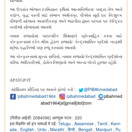
યોજાશે.
આ ઉપરાંત ભોજન દરમિયાન
કૃષિમાં આત્મનિર્ભરતા: ખાદ્ય તેલ અને
કઠોળ, વૃદ્ધ વસ્તી માટે સંભાળ અર્થતંત્ર, પીએમ સૂર્ય ઘર: નિઃશુલ્ક
વીજળી યોજના અમલીકરણ અને ભારતીય જ્ઞાન પરંપરા પર કેન્દ્રિત
ચર્ચાઓ યોજવામાં આવશે.
તમામ રાજ્યોમાં પારસ્પરિક શિક્ષણને પ્રોત્સાહિત કરવા માટે
કોન્ફરન્સમાં દરેક થીમ હેઠળ રાજ્યો/ કેન્દ્રશાસિત પ્રદેશો તરફથી
શ્રેષ્ઠ પદ્ધતિઓ પણ રજૂ કરવામાં આવશે.
આ કોન્ફરન્સમાં મુખ્ય સચિવો
, તમામ રાજ્યો/કેન્દ્રશાસિત પ્રદેશોના
વરિષ્ઠ અધિકારીઓ, ડોમેન નિષ્ણાતો અને અન્ય લોકો હાજર રહેશે.
AP/IJ/GP/JT
સોશિયલ મીડિયા પર અમને ફોલો કરો :
@PIBAhmedabad
/
pibahmedabad1964
/pibahmedabad
pibahmed
abad1964[at]gmail[dot]com
(रिलीज़ आईडी: 2084096)
आगंतुक पटल : 220
इस विज्ञप्ति को इन भाषाओं में पढ़ें:
Telugu
,
Assamese
,
Tamil
,
Kann
ada
,
English
,
Urdu
,
Marathi
,
हिन्दी
,
Bengali
,
Manipuri
,
Pu