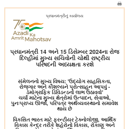
પ્રધાનમંત્રીનું કાર્યાલય
પ્રધાનમંત્રી 14 અને 15 ડિસેમ્બર 2024ના રોજ
દિલ્હીમાં મુખ્ય સચિવોની ચોથી રાષ્ટ્રીય
પરિષદની અધ્યક્ષતા કરશે
સંમેલનનો મુખ્ય વિષય: 'ઉદ્યોગ સાહસિકતા,
રોજગાર અને કૌશલ્યને પ્રોત્સાહન આપવું -
ડેમોગ્રાફિક ડિવિડન્ડનો લાભ ઉઠાવવો'
ચર્ચા માટેના મુખ્ય ક્ષેત્રોમાં ઉત્પાદન, સેવાઓ,
પુનઃપ્રાપ્ય ઊર્જા, પરિપત્ર અર્થવ્યવસ્થાનો સમાવેશ
થાય છે
વિકસિત ભારત માટે ફ્રન્ટીયર ટેક્નોલોજી, આર્થિક
વિકાસ કેન્દ્ર તરીકે શહેરોનો વિકાસ, રોકાણ અને