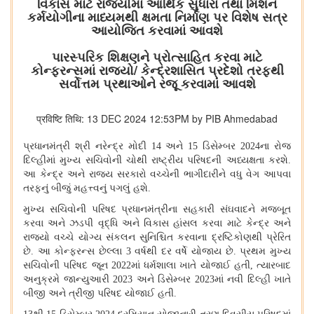
વિકાસ માટે રાજ્યોમાં આર્થિક સુધારા તથા મિશન
કર્મયોગીના માધ્યમથી ક્ષમતા નિર્માણ પર વિશેષ સત્ર
આયોજિત કરવામાં આવશે
પારસ્પરિક શિક્ષણને પ્રોત્સાહિત કરવા માટે
કોન્ફરન્સમાં રાજ્યો/ કેન્દ્રશાસિત પ્રદેશો તરફથી
સર્વોત્તમ પ્રથાઓને રજૂ કરવામાં આવશે
प्रविष्टि तिथि: 13 DEC 2024 12:53PM by PIB Ahmedabad
પ્રધાનમંત્રી શ્રી નરેન્દ્ર મોદી 14 અને 15 ડિસેમ્બર 2024ના રોજ
દિલ્હીમાં મુખ્ય સચિવોની ચોથી રાષ્ટ્રીય પરિષદની અધ્યક્ષતા કરશે.
આ કેન્દ્ર અને રાજ્ય સરકારો વચ્ચેની ભાગીદારીને વધુ વેગ આપવા
તરફનું બીજું મહત્ત્વનું પગલું હશે.
મુખ્ય સચિવોની પરિષદ પ્રધાનમંત્રીના સહકારી સંઘવાદને મજબૂત
કરવા અને ઝડપી વૃદ્ધિ અને વિકાસ હાંસલ કરવા માટે કેન્દ્ર અને
રાજ્યો વચ્ચે યોગ્ય સંકલન સુનિશ્ચિત કરવાના દ્રષ્ટિકોણથી પ્રેરિત
છે. આ કોન્ફરન્સ છેલ્લા 3 વર્ષથી દર વર્ષે યોજાય છે. પ્રથમ મુખ્ય
સચિવોની પરિષદ જૂન 2022માં ધર્મશાલા ખાતે યોજાઈ હતી
, ત્યારબાદ
અનુક્રમે જાન્યુઆરી 2023 અને ડિસેમ્બર 2023માં નવી દિલ્હી ખાતે
બીજી અને ત્રીજી પરિષદ યોજાઈ હતી.