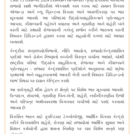
13થી 15 ડિસેમ્બર 2024 દરમિયાન યોજાનારી ત્રણ દિવસીય પરિષદમાં
રાજ્યો સાથે ભાગીદારીમાં એકસાથે કામ કરવા માટે સમાન વિકાસ
એજન્ડા અને બ્લૂ પ્રિન્ટના વિકાસ અને અમલીકરણ પર ભાર
મૂકવામાં આવશે. આ પરિષદમાં ઉદ્યોગસાહસિકતાને પ્રોત્સાહન
આપવા
, કૌશલ્યની પહેલને વધારવા અને ગ્રામીણ અને શહેરી બંને
વસ્તી માટે સ્થાયી રોજગારની તકોનું સર્જન કરીને ભારતના વસ્તી
વિષયક ડિવિડન્ડને હાંસલ કરવા માટે સહયોગી પગલાં માટે આધાર
બનાવશે.
કેન્દ્રીય મંત્રાલયો/વિભાગો
, નીતિ આયોગ, રાજ્યો/કેન્દ્રશાસિત
પ્રદેશો અને ડોમેન નિષ્ણાતો વચ્ચેની વિસ્તૃત ચર્ચાના આધારે, ચોથી
રાષ્ટ્રીય પરિષદ 'ઉદ્યોગ સાહસિકતા, રોજગાર અને કૌશલ્યને
પ્રોત્સાહન - રાજ્ય/ કેન્દ્રશાસિત પ્રદેશોને અનુસરવા માટે શ્રેષ્ઠ
પ્રથાઓ અને વ્યૂહરચનાઓ આવરી લેતી વસ્તી વિષયક ડિવિડન્ડનો
લાભ' વિષય પર ધ્યાન કેન્દ્રિત કરશે.
આ સર્વગ્રાહી થીમ હેઠળ છ ક્ષેત્રો પર વિશેષ ભાર મૂકવામાં આવશે:
ઉત્પાદન
, સેવાઓ, ગ્રામીણ બિન-ખેતી, શહેરી, નવીનીકરણીય ઉર્જા
અને પરિપત્ર અર્થવ્યવસ્થા વિગતવાર ચર્ચાઓ માટે પસંદ કરવામાં
આવ્યા છે.
વિકસિત ભારત માટે ફ્રન્ટિયર ટેક્નોલોજી
, આર્થિક વિકાસ કેન્દ્રો
તરીકે વિકાસશીલ શહેરો, રોકાણ માટે રાજ્યોમાં આર્થિક સુધારા અને
મિશન કર્મયોગી દ્વારા ક્ષમતા નિર્માણ પર ચાર વિશેષ સત્રો પણ