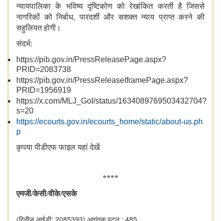
न्यायपालिका के भविष्य दृष्टिकोण को रेखांकित करती है जिससे
नागरिकों को निर्बाध
,
पारदर्शी और सशक्त न्याय प्राप्त करने की
सहुलियत होगी।
संदर्भ:
https://pib.gov.in/PressReleasePage.aspx?
PRID=2083738
https://pib.gov.in/PressReleaseIframePage.aspx?
PRID=1956919
https://x.com/MLJ_GoI/status/1634089769503432704?
s=20
https://ecourts.gov.in/ecourts_home/static/about-us.ph
p
कृपया पीडीएफ फाइल यहां देखें
****
एमजी/केसी/वीके/एसके
(रिलीज़ आईडी: 2085393)
आगंतुक पटल : 485