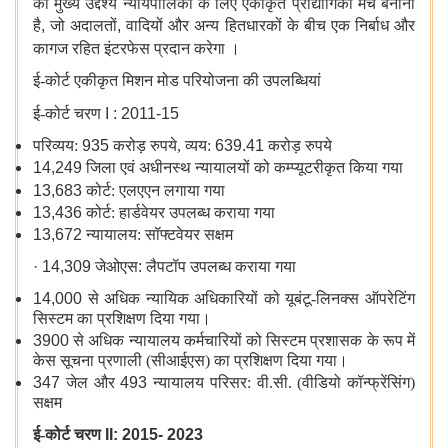
का मुख्य उद्देश्य न्यायपालिका के लिए एकीकृत प्रौद्योगिकी मंच बनाना
है
,
जो अदालतों
,
वादियों और अन्य हितधारकों के बीच एक निर्बाध और
कागज रहित इंटरफेस प्रदान करेगा
।
ई-कोर्ट एकीकृत मिशन मोड परियोजना की उपलब्धियां
ई-कोर्ट चरण
I
: 2011-15
परिव्यय:
935
करोड़ रुपये, व्यय:
639.41
करोड़ रुपये
14,249
जिला एवं अधीनस्थ न्यायालयों को कम्प्यूटरीकृत किया गया
13,683
कोर्ट: एलएएन
लगाया गया
13,436
कोर्ट: हार्डवेयर उपलब्ध कराया गया
13,672
न्यायालय: सॉफ्टवेयर सक्षम
· 14,309
जेओएस
:
लैपटॉप उपलब्ध कराया गया
14,000
से अधिक न्यायिक अधिकारियों को यूबंटू-लिनक्स ऑपरेटिंग
सिस्टम का प्रशिक्षण दिया गया।
3900
से अधिक न्यायालय कर्मचारियों को सिस्टम प्रशासक के रूप में
केस सूचना प्रणाली (सीआईएस) का प्रशिक्षण दिया गया।
347
जेल और
493
न्यायालय परिसर: वी.सी. (वीडियो कॉन्फ्रेंसिंग)
सक्षम
ई-कोर्ट चरण
II: 2015- 2023