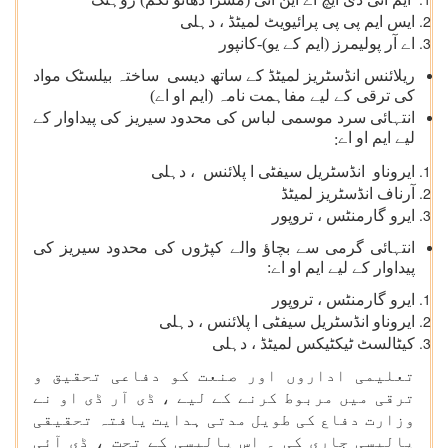
ایس ایم پی پی پرائیویٹ لمیٹڈ ، دہلی
اے آر پولیمرز (ایم کے یو)-کانپور
ریلائنس انڈسٹریز لمیٹڈ کے ساتھ دیسی ساختہ بیلسٹک مواد
کی ترقی کے لیے مفاہمت نامہ (ایم او اے)
انتہائی سرد موسمی لباس کی محدود سیریز کی پیداوار کے
لیے ایم او اے
:
ایروناو انڈسٹریل سیفٹی ا پلائنس ، دہلی
آرناف انڈسٹریز لمیٹڈ
ایرو گارمنٹس ، تروپور
انتہائی گرمی سے بچاؤ والے کپڑوں کی محدود سیریز کی
پیداوار کے لیے ایم او اے:
ایرو گارمنٹس ، تروپور
ایروناو انڈسٹریل سیفٹی ا پلائنس ، دہلی
کیٹالسٹ ٹیکٹیکس لمیٹڈ ، دہلی
تعلیمی اداروں اور صنعت کو دفاعی تحقیق و
ترقی میں مربوط کرنے کے لیے ، ڈی آر ڈی او نے
وزارت دفاع کی طویل مدتی ہدایت یافتہ تحقیقی
پالیسی جاری کی ۔ اس پالیسی کے تحت ، ڈی آئی