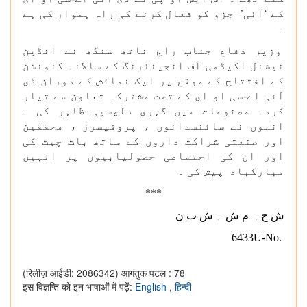
کے ‘آئی’ جزو کو فعال کرنے کی راہ ہموار کی ہے
۔
وزیر دفاع جناب راج ناتھ سنگھ نے انڈین
نیشنل اکیڈمی آف انجینئرنگ کے سالانہ کنونشن
کے افتتاح کے موقع پر ایک نمائش کے دوران ڈی
آئی اے-سی او ای کے تحت مشترکہ تعاون سے تیار
کردہ مصنوعات میں گہری دلچسپی ظاہر کی ۔
انہوں نے سائنسدانوں ، پروفیسرز ، محققین
اور صنعتی شراکت داروں کے ساتھ بات چیت کی
اور ان کی اجتماعی حصولیابیوں پر انہیں
مبارکباد پیش کی ۔
***
ش ح۔
م ش ۔ ش ب ن
6
433
U-No.
(रिलीज़ आईडी: 2086342)
आगंतुक पटल : 78
इस विज्ञप्ति को इन भाषाओं में पढ़ें:
English
,
हिन्दी