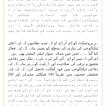
گئی ہے ، جن میں اعلی کارکردگی والے ہلکے وزن
والے باڈی آرمر ، جدید ایرواسٹیٹ مواد ،
فوجیوں کے لیے اسمارٹ جیکٹس ،ا
سپیکٹرواسکوپی کے لیے ٹیرا ہرٹز ٹیکنالوجی
، فائر فائٹر ہیٹ پروٹیکشن گیئر ، اور
انتہائی سرد موسم سے بچنے کی جیکٹس شامل ہیں
۔
ہر پروجیکٹ کو ڈی آر ڈی او کے جدید نظاموں کے لیے اعلی
ٹیکنالوجی کی تیاری کی سطح کو یقینی بنانے کے لیے فعال
کیا گیا ہے ، جس میں ممکنہ سول ایپلی کیشنز بھی ہیں ۔
ڈی آئی اے-سی او ای ، آئی آئی ٹی دہلی نے ملک میں دفاعی
تحقیق و ترقی کی صلاحیت اور اہلیت کو بہتر بنانے کے لیے
دفاعی ٹیکنالوجی میں خود کفالت حاصل کرنے کے لیے اپنے
تحقیقی شعبوں میں تقریباً 100 فیکلٹی ممبران اور 200
ریسرچ اسکالرز کو شامل کیا ہے ۔ ڈی آئی اے-سی
او ای کے ذریعے صنعت کو فعال طور پر شامل کرنے
کے لیے ڈی ایف ٹی ایم ، ڈی آر ڈی او کی طرف سے
تعلیمی شعبے کے ذریعے صنعت کو شامل کرنے کے
واسطے معیاری آپریٹنگ طریقہ کار سامنے لائے
گئے تھے ۔ اس ایس او پی نے ڈی آئی اے-سی او ای