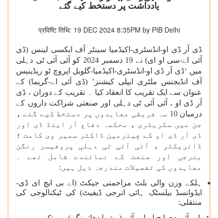
یادداشت پر دستخط کیے گئے
प्रविष्टि तिथि: 19 DEC 2024 8:35PM by PIB Delhi
ڈی آر ڈی او-انڈسٹری-اکیڈمیا سینٹر آف ایکسی لینس (ڈی
آئی اے-سی او ای) نے 19 دسمبر 2024 کو آئی آئی ٹی دہلی
میں ‘ڈی آر ڈی او-انڈسٹری-اکیڈمیا-گلوبل اپروچ ٹو ریڈینیس
آف انڈیجنس ملٹری ایپلی کیشنز’ (ڈی آئی اے-گریما) کے
عنوان سے ایک تقریب کا انعقاد کیا ۔ تقریب کے دوران ، ڈی
آر ڈی او ، آئی آئی ٹی دہلی اور صنعتی شراکت داروں کے
درمیان 10 سہ فریقی معاہدوں پر دستخط کیے گئے ،
جن میں سکریٹری ، محکمہ دفاع آر اینڈ ڈی اور
ڈی آر ڈی او کے چیئرمین ڈاکٹر سمیر وی کامت ؛
ڈائریکٹر ، آئی آئی ٹی دہلی پروفیسر رنگن
بنرجی اور صنعت کے نمائندے شامل تھے ۔
معاہدوں کی تفصیلات مندرجہ ذیل ہیں:
ہلکے وزن والی بلٹ مزاحمتی جیکٹ (اے بی ایچ ای ڈی-
ایڈوانسڈ بیلسٹک ہائی انرجی ڈیفیٹ) کی ٹیکنالوجی کی
منتقلی:
ایم آئی دی ایچ اے این آئی (مشرا دھاتو نگم) روہتک