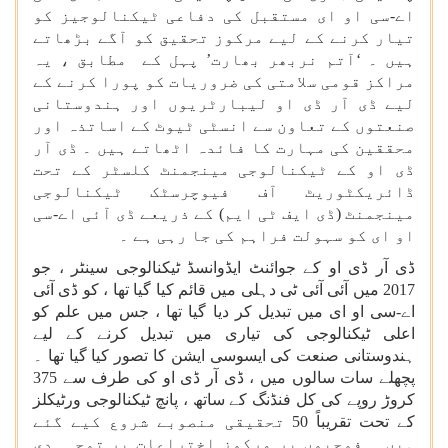
اے-سی او ای مستقبل کی دفاعی ٹیکنالوجیز کو
تیار کرنے کے لیے مرکوز تحقیق کو آگے بڑھاتے
ہیں ۔ ‘آتم نربھر بھارت’ پہل کے مطابق ، یہ
مراکز قومی سلامتی کی ضروریات کو پورا کرنے کے
لیے ڈی آر ڈی او لیبارٹریوں اور ہندوستانی
صنعتوں کے تعاون سے انسٹی ٹیوٹ کے اساتذہ اور
محققین کی مہارت کا فائدہ اٹھاتے ہیں ۔ ڈی آر
ڈی او کے ٹیکنالوجی مینجمنٹ کلسٹر کے تحت
ڈائریکٹوریٹ آف فیوچرسٹک ٹیکنالوجی
مینجمنٹ (ڈی ایف ٹی ایم) کے ذریعے ڈی آئی اے-سی
او ای کو سہولت فراہم کی جا رہی ہے ۔
ڈی آر ڈی او کے جوائنٹ ایڈوانسڈ ٹیکنالوجی سینٹر ، جو
2017 میں آئی آئی ٹی دہلی میں قائم کیا گیا تھا ، کو ڈی آئی
اے-سی او ای میں تبدیل کر دیا گیا تھا ، جس میں علم کو
اعلی ٹیکنالوجی کی تیاری میں تبدیل کرنے کے لیے
ہندوستانی صنعت کی ایسوسی ایشن کا تصور کیا گیا تھا ۔
پچھلے سات سالوں میں ، ڈی آر ڈی او کی طرف سے 375
کروڑ روپے کی کل فنڈنگ کے ساتھ ، پانچ ٹیکنالوجی ورٹیکلز
کے تحت تقریباً 50 تحقیقی منصوبے شروع کیے گئے
ہیں ۔ فوجیوں پر مرکوز اختراعات پر توجہ دی