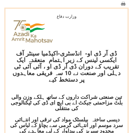
وزارت دفاع
ڈی آر ڈی او- انڈسٹری-اکیڈمیا سینٹر آف
ایکسی لینس کے زیر اہتمام منعقدہ ایک
تقریب کے دوران ڈی آر ڈی او ، آئی آئی ٹی
دہلی اور صنعت نے 10 سہ فریقی معاہدوں
پر دستخط کیے
تین صنعتی شراکت داروں کے ساتھ ہلکے وزن والی
بلٹ مزاحمتی جیکٹ اے بی ایچ ای ڈی کی ٹیکنالوجی
کی منتقلی
دیسی ساختہ بیلسٹک مواد کی ترقی اور انتہائی
سرد موسم اور انتہائی گرمی سے بچاؤ کے لباس کی
محدود سیریز کی پیداوار کے لیے معاہدے کی