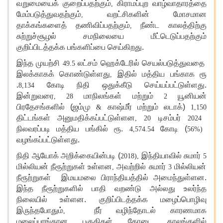
வறுமையைக் குறைப்பதற்கும்
கிராமப்புற வாழ்வாதாரத்தை
,
மேம்படுத்துவதற்கும்
வறட்சிகளின் மோசமான
,
தாக்கங்களைத் தணிவிப்பதற்கும்
நீண்ட காலத்திற்கு
,
சுற்றுச்சூழல் சமநிலையை மீட்டெடுப்பதற்கும்
குறிப்பிடத்தக்க பங்களிப்பை செய்கிறது.
இந்த முயற்சி
லட்சம் ஹெக்டேரில் செயல்படுத்துவதை
49.5
இலக்காகக் கொண்டுள்ளது
இதில் மத்திய பங்காக ரூ
,
.
கோடி நிதி ஒதுக்கீடு செய்யப்பட்டுள்ளது.
8,134
இன்றுவரை
மாநிலங்கள் மற்றும்
யூனியன்
, 28
2
பிரதேசங்களில் (ஜம்மு
காஷ்மீர் மற்றும் லடாக்)
&
1,150
திட்டங்கள் அனுமதிக்கப்பட்டுள்ளன
டிசம்பர்
, 20
2024
நிலவரப்படி மத்திய பங்கில் ரூ.
கோடி (
4,574.54
56%)
வழங்கப்பட்டுள்ளது.
நிதி ஆயோக் அறிக்கையின்படி (
இந்தியாவில் சுமார்
2018),
5
மில்லியன் நீரூற்றுகள் உள்ளன
அவற்றில் சுமார்
மில்லியன்
,
3
நீரூற்றுகள் இமயமலை பிராந்தியத்தில் அமைந்துள்ளன.
இந்த நீரூற்றுகளில் பாதி வறண்டு அல்லது உலர்ந்த
நிலையில் உள்ளன. குறிப்பிடத்தக்க மழைப்பொழிவு
இருந்தபோதும்
நீர் வழிந்தோடல் காரணமாக
,
மலைப்பாங்கான பகுதிகள் கோடை காலங்களில்