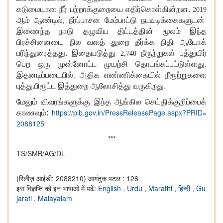
கடுமையான நீர் பற்றாக்குறையை எதிர்கொள்கின்றன.
2019
ஆம் ஆண்டில்
நீர்ப்பாசன மேம்பாட்டு நடவடிக்கைகளுடன்
,
இணைந்த நாடு தழுவிய திட்டத்தின் மூலம் இந்த
பிரச்சினையை நில வளத் துறை தீர்க்க நிதி ஆயோக்
பரிந்துரைத்தது. இதையடுத்து
நீரூற்றுகள் புத்துயிர்
2,740
பெற ஒரு முன்னோட்ட முயற்சி தொடங்கப்பட்டுள்ளது.
இதனடிப்படையில்
அதிக எண்ணிக்கையில் நீரூற்றுகளை
,
புத்துயிரூட்ட இத்துறை ஆலோசித்து வருகிறது.
மேலும் விவரங்களுக்கு இந்த ஆங்கில செய்திக்குறிப்பைக்
https://pib.gov.in/PressReleasePage.aspx?PRID=
காணவும்:
2088125
***
TS/SMB/AG/DL
(रिलीज़ आईडी: 2088210)
आगंतुक पटल : 126
इस विज्ञप्ति को इन भाषाओं में पढ़ें:
English
,
Urdu
,
Marathi
,
हिन्दी
,
Gu
jarati
,
Malayalam