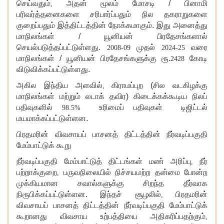
செய்வதும்
அதன் மூலம் மோசடி / பினாமி
,
பரிவர்த்தனைகளை சரிபார்ப்பதும் நில தகராறுகளை
குறைப்பதும் இத்திட்டத்தின் நோக்கமாகும். இது அனைத்து
மாநிலங்கள் / யூனியன் பிரதேசங்களால்
செயல்படுத்தப்பட்டுள்ளது.
முதல்
வரை
2008-09
2024-25
மாநிலங்கள் / யூனியன் பிரதேசங்களுக்கு ரூ.
கோடி
2428
விடுவிக்கப்பட்டுள்ளது.
அகில இந்திய அளவில்
கிராமப்புற (சில வடகிழக்கு
,
மாநிலங்கள் மற்றும் லடாக் தவிர) கிடைக்கக்கூடிய நிலப்
பதிவுகளில்
உரிமைப் பதிவுகள் டிஜிட்டல்
98.5%
மயமாக்கப்பட்டுள்ளன.
பிரதமரின் விவசாயப் பாசனத் திட்டத்தின் நீர்வடிப்பகுதி
மேம்பாட்டுக் கூறு
நீர்வடிப்பகுதி மேம்பாட்டுத் திட்டங்கள் மண் அரிப்பு
நீர்
,
பற்றாக்குறை
பருவநிலையில் நிச்சயமற்ற தன்மை போன்ற
,
முக்கியமான சவால்களுக்கு சிறந்த தீர்வாக
நிரூபிக்கப்பட்டுள்ளன. இந்தச் சூழலில்
பிரதமரின்
,
விவசாயப் பாசனத் திட்டத்தின் நீர்வடிப்பகுதி மேம்பாட்டுக்
கூறானது விவசாய உற்பத்தியை அதிகரிப்பதற்கும்
,