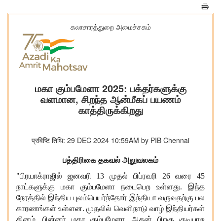
கலாசாரத்துறை அமைச்சகம்
மகா கும்பமேளா 2025: பக்தர்களுக்கு
வளமான, சிறந்த ஆன்மீகப் பயணம்
காத்திருக்கிறது
प्रविष्टि तिथि: 29 DEC 2024 10:59AM by PIB Chennai
பத்திரிகை
தகவல்
அலுவலகம்
"பிரயாக்ராஜில் ஜனவரி 13
முதல் பிப்ரவரி 26
வரை 45
நாட்களுக்கு மகா கும்பமேளா நடைபெற உள்ளது. இந்த
நேரத்தில் இந்திய புலம்பெயர்ந்தோர் இந்தியா வருவதற்கு பல
காரணங்கள் உள்ளன. முதலில் வெளிநாடு வாழ் இந்தியர்கள்
தினம், பின்னர் மகா கும்பமேளா, அதன் பிறகு குடியரசு