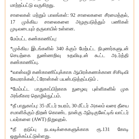
மாற்றப்பட்டு வருகிறது.
சாலைகள் மற்றும் பாலங்கள்: 92 சாலைகளை
சீரமைத்தல்,
17 முக்கிய சாலைகளை
அழகுபடுத்தும்
பணிகள்
முடிவடையும் தருவாயில் உள்ளன.
மேம்பட்ட கண்காணிப்பு:
*முக்கிய இடங்களில்
340
க்கும் மேற்பட்ட
நிபுணர்களுடன்
செயற்கை நுண்ணறிவு உதவியுடன் கூட்ட அடர்த்தி
கண்காணிப்பு.
*வான்வழி கண்காணிப்புக்காக ஆயிரக்கணக்கான சிசிடிவி
கேமராக்கள்,
ட்ரோன்கள் பயன்படுத்தப்படும்
.
*மேம்பட்ட பாதுகாப்பிற்காக நுழைவு புள்ளிகளில்
முக
அங்கீகார தொழில்நுட்பம்.
*தீ பாதுகாப்பு:
35
மீட்டர் உயரம்,
30
மீட்டர் அகலம் வரை
தீயை
சமாளிக்கும் திறன் கொண்ட நான்கு
ஆர்டிகுலேட்டிங் வாட்டர்
டவர்களை (AWT)
நிறுவுதல்.
*தீ தடுப்பு நடவடிக்கைகளுக்காக
ரூ.131
கோடி
ஒதுக்கப்பட்டுள்ளது.