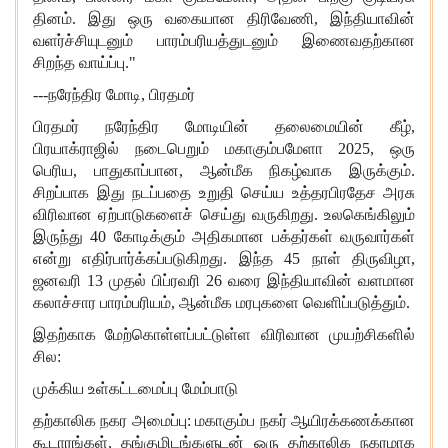
தினம். இது ஒரு வகையான திரிவேணி, இந்தியாவின்
வளர்ச்சியுடனும் பாரம்பரியத்துடனும் இணைவதற்கான
சிறந்த வாய்ப்பு."
---நரேந்திர மோடி, பிரதமர்
பிரதமர் நரேந்திர மோடியின்
தலைமையின் கீழ்,
பிரயாக்ராஜில்
நடைபெறும்
மகாகும்பமேளா 2025,
ஒரு
பெரிய, பாதுகாப்பான, ஆன்மீக நிகழ்வாக இருக்கும்.
சிறப்பாக இது நடப்பதை உறுதி செய்ய
உத்தரபிரதேச அரசு
விரிவான ஏற்பாடுகளைச் செய்து வருகிறது. உலகெங்கிலும்
இருந்து
40 கோடிக்கும்
அதிகமான
பக்தர்கள் வருவார்கள்
என்று எதிர்பார்க்கப்படுகிறது. இந்த
45 நாள் திருவிழா,
ஜனவரி 13
முதல்
பிப்ரவரி 26
வரை
இந்தியாவின் வளமான
கலாச்சார பாரம்பரியம், ஆன்மீக மரபுகளை வெளிப்படுத்தும்.
இதற்காக மேற்கொள்ளப்பட்டுள்ள விரிவான முயற்சிகளில்
சில:
முக்கிய உள்கட்டமைப்பு மேம்பாடு
தற்காலிக நகர அமைப்பு: மகாகும்ப நகர் ஆயிரக்கணக்கான
கூடாரங்கள், தங்குமிடங்களுடன் ஒரு தற்காலிக நகரமாக