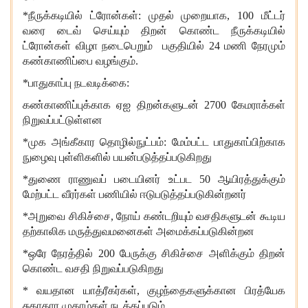
*நீருக்கடியில் ட்ரோன்கள்:
முதல் முறையாக,
100
மீட்டர்
வரை
டைவ் செய்யும் திறன் கொண்ட நீருக்கடியில்
ட்ரோன்கள் விழா நடைபெறும் பகுதியில்
24 மணி நேரமும்
கண்காணிப்பை
வழங்கும்.
*பாதுகாப்பு நடவடிக்கை:
கண்காணிப்புக்காக ஏஐ திறன்களுடன் 2700 கேமராக்கள்
நிறுவப்பட்டுள்ளன
*முக அங்கீகார தொழில்நுட்பம்: மேம்பட்ட பாதுகாப்பிற்காக
நுழைவு புள்ளிகளில் பயன்படுத்தப்படுகிறது
*துணை ராணுவப் படையினர் உட்பட 50 ஆயிரத்துக்கும்
மேற்பட்ட வீரர்கள் பணியில் ஈடுபடுத்தப்படுகின்றனர்
*அறுவை சிகிச்சை, நோய் கண்டறியும் வசதிகளுடன் கூடிய
தற்காலிக மருத்துவமனைகள் அமைக்கப்படுகின்றன
*ஒரே நேரத்தில்
200 பேருக்கு
சிகிச்சை
அளிக்கும்
திறன்
கொண்ட வசதி நிறுவப்படுகிறது
*
வயதான யாத்ரீகர்கள்,
குழந்தைகளுக்கான பிரத்யேக
சுகாதார முகாம்கள்
நடத்தப்படும்.