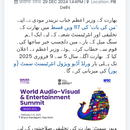
प्रविष्टि तिथि:
29 DEC 2024 1:44PM
|
Location:
PIB
Delhi
بھارت کے وزیر اعظم جناب نریندر مودی نے اپنے
’من کی بات‘
کی 117 ویں قسط
میں بھارت کے
تخلیقی اور انٹرٹینمنٹ شعبے کے لیے ایک اہم
سنگ میل کے بارے میں دلچسپ خبر ساجھا کی۔
قوم سے خطاب کرتے ہوئے وزیر اعظم نے اعلان
کیا کہ بھارت اگلے سال 5 سے 9 فروری 2025
تک پہلی بار
ورلڈ آڈیو ویژول انٹرٹینمنٹ سمٹ (و
یوز)
کی میزبانی کرے گا۔
ویوز سمٹ: بھارت کی تخلیقی صلاحیتوں کے لیے