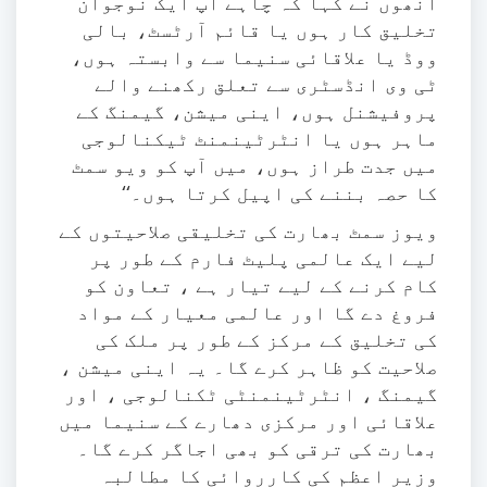
انھوں نے کہا کہ چاہے آپ ایک نوجوان
تخلیق کار ہوں یا قائم آرٹسٹ، بالی
ووڈ یا علاقائی سنیما سے وابستہ ہوں،
ٹی وی انڈسٹری سے تعلق رکھنے والے
پروفیشنل ہوں، اینی میشن، گیمنگ کے
ماہر ہوں یا انٹرٹینمنٹ ٹیکنالوجی
میں جدت طراز ہوں، میں آپ کو ویو سمٹ
کا حصہ بننے کی اپیل کرتا ہوں۔‘‘
ویوز سمٹ بھارت کی تخلیقی صلاحیتوں کے
لیے ایک عالمی پلیٹ فارم کے طور پر
کام کرنے کے لیے تیار ہے ، تعاون کو
فروغ دے گا اور عالمی معیار کے مواد
کی تخلیق کے مرکز کے طور پر ملک کی
صلاحیت کو ظاہر کرے گا۔ یہ اینی میشن ،
گیمنگ ، انٹرٹینمنٹی ٹکنالوجی ، اور
علاقائی اور مرکزی دھارے کے سنیما میں
بھارت کی ترقی کو بھی اجاگر کرے گا۔
وزیر اعظم کی کارروائی کا مطالبہ