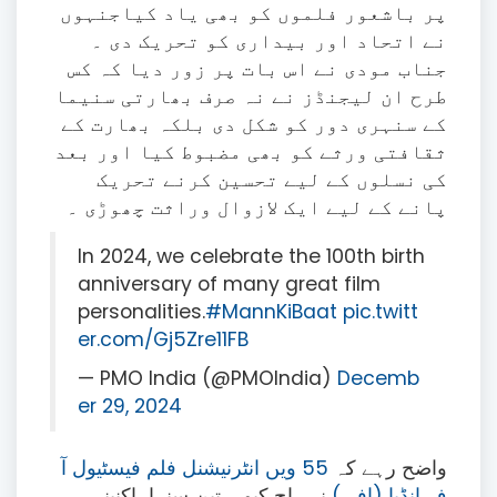
پر باشعور فلموں کو بھی یاد کیاجنہوں
نے اتحاد اور بیداری کو تحریک دی ۔
جناب مودی نے اس بات پر زور دیا کہ کس
طرح ان لیجنڈز نے نہ صرف بھارتی سنیما
کے سنہری دور کو شکل دی بلکہ بھارت کے
ثقافتی ورثے کو بھی مضبوط کیا اور بعد
کی نسلوں کے لیے تحسین کرنے تحریک
پانے کے لیے ایک لازوال وراثت چھوڑی ۔
In 2024, we celebrate the 100th birth
anniversary of many great film
personalities.
#MannKiBaat
pic.twitt
er.com/Gj5Zre11FB
— PMO India (@PMOIndia)
Decemb
er 29, 2024
واضح رہے کہ
55 ویں انٹرنیشنل فلم فیسٹیول آ
ف انڈیا (افی)
نے راج کپور، تپن سنہا، اکنینی