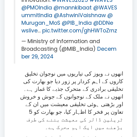
innovation.
#WAVES2025
#WAVES
@PMOIndia
@mannkibaat
@WAVES
ummitIndia
@AshwiniVaishnaw
@
Murugan_MoS
@PIB_India
@DDNe
wslive
…
pic.twitter.com/ghHWToZrnz
— Ministry of Information and
Broadcasting (@MIB_India)
Decem
ber 29, 2024
انھوں نے ویوز کی تیاریوں میں نوجوان تخلیق
کاروں کے اہم کردار پر زور دیا جو بھارت کی
تخلیقی برادری کے متحرک جذبے کا غماز ہے۔
انھوں نے ملک کے نوجوانوں کے جوش و خروش
اور بڑھتی ہوئی تخلیقی معیشت میں ان کے
تعاون پر فخر کا اظہار کیا، جو بھارت کو 5
ٹریلین ڈالر کی معیشت بننے کی طرف
بڑھنے میں ایک اہم محرک ہے۔