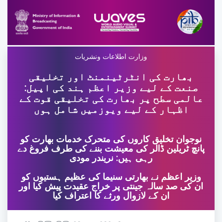
وزارت اطلاعات ونشریات
بھارت کی انٹرٹینمنٹ اور تخلیقی
صنعت کے لیے وزیر اعظم ہند کی اپیل:
عالمی سطح پر بھارت کی تخلیقی قوت کے
اظہار کے لیے ویوزمیں شامل ہوں
نوجوان تخلیق کاروں کی متحرک خدمات بھارت کو
پانچ ٹریلین ڈالر کی معیشت بننے کی طرف فروغ دے
رہی ہیں: نریندر مودی
وزیر اعظم نے بھارتی سنیما کی عظیم ہستیوں کو
ان کی صد سالہ جینتی پر خراج عقیدت پیش کیا اور
ان کے لازوال ورثے کا اعتراف کیا