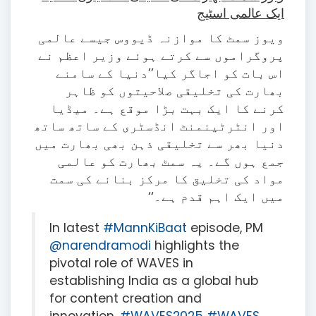
ایک عالمی اسٹیج
ویوز سمٹ کا موازنہ ڈیووس جیسے عالمی
پروگراموں سے کرتے ہوئے وزیر اعظم نے
اس بات کو اجاگر کیا’’دنیا کے سامنے
بھارت کی تخلیقی صلاحیتوں کو ظاہر
کرنے کا ایک بہت بڑا موقع ہے۔ میڈیا
اور انٹرٹینمنٹ انڈسٹری کے ساتھ ساتھ
دنیا بھر سے تخلیقی ذہن بھی بھارت میں
جمع ہوں گے۔ یہ سمٹ بھارت کو عالمی
مواد کی تخلیق کا مرکز بنانے کی سمت
میں ایک اہم قدم ہے۔‘‘
In latest
#MannKiBaat
episode, PM
@narendramodi
highlights the
pivotal role of WAVES in
establishing India as a global hub
for content creation and