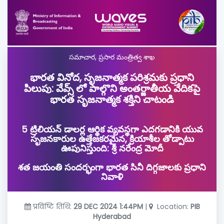
సమాచార, ప్రసార మంత్రిత్వ శాఖ
భారత వినోద, సృజనాత్మక పరిశ్రమకు ప్రధాని
పిలుపు: వేవ్స్ లో పాల్గొని అంతర్జాతీయ వేదికపై
భారత సృజనాత్మక శక్తిని చాటండి
5 ట్రిలియన్ డాలర్ల ఆర్థిక వ్యవస్థగా ఎదగడానికి యువ
సృజనకారుల ఉత్తేజకరమైన, క్రియాశీల తోడ్పాటు
ఊపునిస్తుంది: శ్రీ నరేంద్ర మోదీ
శత జయంతి సందర్భంగా భారత సినీ దిగ్గజాలకు ప్రధాని
నివాళి
प्रविष्टि तिथि:
29 DEC 2024 1:44PM
|
Location:
PIB
Hyderabad