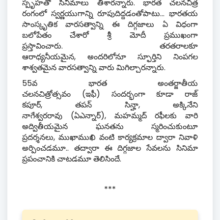
స్పృహతో సినిమాలు తీశారన్నారు
.
భారత చలనచిత్ర
రంగంలో స్వర్ణయుగాన్ని రూపుదిద్దడంతోపాటు
...
భారతయ
సాంస్కృతిక వారసత్వాన్ని ఈ దిగ్గజాలు ఏ విధంగా
బలోపేతం చేశారో శ్రీ మోదీ ప్రముఖంగా
ప్రస్తావించారు
.
తరతరాలకూ
ఆరాధ్యనీయమైన
,
అందరిలోనూ స్ఫూర్తిని నింపగల
శాశ్వతమైన వారసత్వాన్ని వారు మిగిల్చారన్నారు
.
55
వ భారత అంతర్జాతీయ
చలనచిత్రోత్సవం
(
ఇఫీ
)
సందర్భంగా కూడా రాజ్
కపూర్
,
తపన్ సిన్హా
,
అక్కినేని
నాగేశ్వరరావు
(
ఏఎన్నార్
),
మహమ్మద్ రఫీలకు వారి
అద్వితీయమైన ఘనతను స్మరించుకుంటూ
ప్రదర్శనలు
,
ముఖాముఖి వంటి కార్యక్రమాల ద్వారా నివాళి
అర్పించడమూ
..
తద్వారా ఈ దిగ్గజాల సేవలను సినిమా
ప్రపంచానికి చాటడమూ తెలిసిందే
.
***