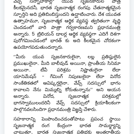
వేవ్స్ సన్నాహకాల్లో యువ సృజనకారుల పాత్ర
కీలకమైనదనీ
,
భారత సృజనాత్మక రంగపు చేతనాత్మకమైన
స్ఫూర్తిని అది ప్రతిబింబిస్తుందని ఉద్ఘాటించారు
.
దేశ యువత
ఉత్సాహమూ
,
సృజనాత్మక ఆర్థిక వ్యవస్థ త్వరితంగా వృద్ధి
చెందడంలో వారి పాత్రా గర్వకారణమని ప్రధానమంత్రి
అన్నారు
. 5
ట్రిలియన్ డాలర్ల ఆర్థిక వ్యవస్థగా ఎదిగే దిశగా
పురోగమించడంలో భారత్ కు అది కీలకమైన చోదకంగా
ఉపయోగపడుతుందన్నారు
.
‘‘
మీరు యువ సృజనకారులైనా
,
లబ్ధ ప్రతిష్ఠులైన
ప్రముఖులైనా
..
మీది బాలీవుడ్ అయినా
,
ప్రాంతీయ సినిమా
అయినా
..
టీవీ పరిశ్రమ నిష్ణాతులైనా లేదా
యానిమేషన్
-
గేమింగ్ నిపుణులైనా లేదా వినోద
సాంకేతికతలో ఆవిష్కర్తలైనా
..
వేవ్స్ సదస్సులో భాగం
కావాలని నేను మిమ్మల్ని కోరుతున్నాను’’ అని ఆయన
అన్నారు
.
వినోద
,
సృజనాత్మక పరిశ్రమల్లో
భాగస్వాములందరినీ వేవ్స్ సదస్సులో క్రియాశీలకంగా
పాల్గొనవలసిందిగా ప్రధానమంత్రి విజ్ఞప్తి చేశారు
.
సహకారాన్ని పెంపొందించడంతోపాటు ప్రపంచ స్థాయి
సృజనాత్మక రంగ కేంద్రంగా భారత సామర్థ్యాన్ని
చాటుతూ
..
భారత సృజనాత్మక ప్రతిభకు అంతర్జాతీయ