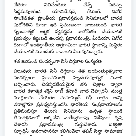
వేదికగా నిలిచేందుకు వేవ్స్ సదస్సు
సిద్ధమవుతోంది
.
యానిమేషన్
,
గేమింగ్
,
వినోద
సాంకేతికత
,
ప్రాంతీయ ప్రధానస్రవంతి సినిమాలలో భారత
పురోగతిని కూడా ఇది ప్రముఖంగా చాటుతుంది
.
భారత
సృజనాత్మక ఆర్థిక వ్యవస్థను బలోపేతం చేయడానికి
ప్రభుత్వం కట్టుబడి ఉందన్న ప్రధానమంత్రి
..
మీడియా
,
వినోద
రంగాల్లో అంతర్జాతీయ అగ్రగామిగా భారత స్థానాన్ని సుస్థిరం
చేయడానికి ముందుకు రావాలని పిలుపునిచ్చారు
.
శత జయంతి సందర్భంగా సినీ దిగ్గజాల సంస్మరణ
పలువురు భారత సినీ దిగ్గజాల శత జయంత్యుత్సవాల
సందర్భంగా ప్రధానమంత్రి హృదయపూర్వక నివాళి
అర్పించారు
.
చిరస్మరణీయమైన తన చిత్రాల ద్వారా
భారత కళాత్మక శక్తిని రాజ్ కపూర్ చాటి చెప్పారనీ
,
మంత్ర
ముగ్ధులను చేయగల మహమ్మద్ రఫీ గాత్రం అన్ని
తరాల్లోనూ ప్రతిధ్వనిస్తుందనీ
,
భారతీయ సంప్రదాయాలను
ప్రతిబింబిస్తూ తెలుగు సినిమాను ఉన్నత స్థాయికి
తీసుకెళ్లడంలో అక్కినేని నాగేశ్వరరావు విశేషంగా కృషి
చేశారనీ ప్రధానమంత్రి గుర్తుచేశారు
.
ఐక్యతా
స్ఫూర్తినీ
,
అవగాహననూ కలిగించేలా తపన్ సిన్హా సామాజిక