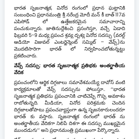
భారత సృజనాత్మక
,
వినోద రంగంలో ప్రధాన ఘట్టానికి
సంబంధించి ప్రధానమంత్రి శ్రీ నరేంద్ర మోదీ మన్ కీ బాత్
117
వ
ఎపిసోడ్ లో ఉత్తేజకరమైన సమాచారాన్ని
పంచుకున్నారు
.
జాతినుద్దేశించి ప్రసంగిస్తూ
,
వచ్చే ఏడాది
ఫిబ్రవరి
5-9
మధ్య ప్రపంచ శ్రవ్య దృశ్య వినోద సదస్సు
(
వరల్డ్
ఆడియో విజువల్ ఎంటర్టైన్మెంట్ సమ్మిట్ – వేవ్స్
)
ను
మొదటిసారిగా భారత్ లో నిర్వహించబోతున్నట్టు
ప్రకటించారు
.
వేవ్స్ సదస్సు
:
భారత సృజనాత్మక ప్రతిభకు అంతర్జాతీయ
వేదిక
ప్రపంచంలోని ఆర్థిక దిగ్గజాలు సమావేశమయ్యే దావోస్ వంటి
కార్యక్రమాలతో వేవ్స్ సదస్సును పోలుస్తూ
.. ‘‘
భారత
సృజనాత్మక ప్రతిభను ప్రపంచానికి చాటిచెప్పే గొప్ప అవకాశం
రాబోతున్నది
.
మీడియా
,
వినోద పరిశ్రమకు చెందిన
దిగ్గజాలతోపాటు ప్రపంచవ్యాప్తంగా ఉన్న సృజనకారులందరూ
భారత్ కు వస్తారు
.
సృజనాత్మక రంగంలో భారత్ ను
అంతర్జాతీయ వేదికగా నిలిపే దిశగా ఈ సదస్సు ముఖ్యమైన
ముందడుగు’’ అని ప్రధానమంత్రి ప్రముఖంగా పేర్కొన్నారు
.