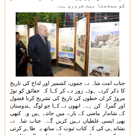
کو سمجھنا بہت ضروری ہے۔
جناب امت شاہ نے جموں، کشمیر اور لداخ کی تاریخ
کا ذکر کرتے ہوئے زور دے کر کہا کہ حقائق کو توڑ
مروڑ کر ان خطوں کی تاریخ کی تشریح کرنا فضول
اور گمراہ کن ہے۔ انھوں نے کہا جو لوگ ہندوستان
کے شاندار ماضی کے بارے میں جانتے ہیں وہ کبھی
بھی ایسی غلطیاں نہیں کریں گے۔ جناب شاہ نے
نشاندہی کی کہ کتاب ثبوت کے ساتھ یہ ظاہر کرتی