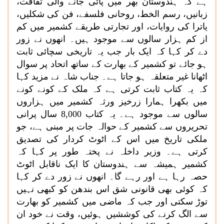
ہے کہ ہندوستان بھر میں پائی جانے والی ثقافت،
زبانیں، رسم الخط، روحانی فلسفے، فن کی شکلیں،
یاترا کی روایات، اور تجارتی طریقے کشمیر میں کم
از کم ہزار سالوں سے موجود ہیں۔ انھوں نے زور
دے کر کہا کہ ایک بار جب یہ تاریخی سچائی ثابت
ہو جائے تو کشمیر کے بھارت کے ساتھ اتحاد پر سوال
اٹھانا غیر متعلقہ ہو جاتا ہے۔ جناب شاہ نے مزید کہا
کہ یہ کتاب ثابت کرتی ہے کہ ملک کے کونے کونے
میں بکھرا ہمارا زرخیز ورثہ کشمیر میں ہزاروں
سالوں سے موجود ہے۔ یہ کتاب 8,000 سال پرانی
تحریروں سے کشمیر کے حوالہ جات پر مبنی ہے، جو
ملکی تاریخ میں اس کے اٹوٹ کردار کی تصدیق
کرتی ہے۔ وزیر داخلہ نے پختہ طور پر کہا کہ
کشمیر ہمیشہ سے ہندوستان کا ایک ناقابل اٹوٹ
حصہ رہا ہے اور رہے گا۔ انھوں نے زور دے کر کہا
کہ کوئی بھی قانونی شق اس بندھن کو کبھی نہیں
توڑ سکتی اور جب کہ ماضی میں کشمیر کو بھارت
سے الگ کرنے کی کوششیں ہوئیں، وقت نے خود ان