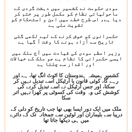
مودی حکومت نے کشمیر میں دہشت گردی کے
ماحولیاتی نظام کو مکمل طور پر ختم کر
دیا ہے، اس طرح خطے میں امن و استحکام کو
تقویت ملی ہے
حکمرانوں کو خوش کرنے کے لیے لکھی گئی
تاریخ سے آزاد ہونے کا وقت آ گیا ہے
وزیر اعظم مودی کی قیادت میں آج ملک میں
ایسی حکمرانی کا نظام ہے جو ملک کے خیالات
اور اقدار سے چلتا ہے
کشمیر ہمیشہ ہندوستان کا اٹوٹ انگ تھا، ہے اور
رہے گا، کوئی قانون یا آرٹیکل اسے تبدیل نہیں کر
سکتا، اور جس آرٹیکل نے اسے تبدیل کرنے کی
کوشش کی وہ وقت کی کسوٹی پر کھرا نہیں اتر
سکا
ملک میں ایک دور ایسا بھی تھا جب تاریخ کو دلی کے
دریبا سے بلیماران اور لوٹین سے جمخانہ تک کے دائرے
میں ہی دیکھا جاتا تھا
یہ کتاب ثابت کرتی ہے کہ ملک کے کونے