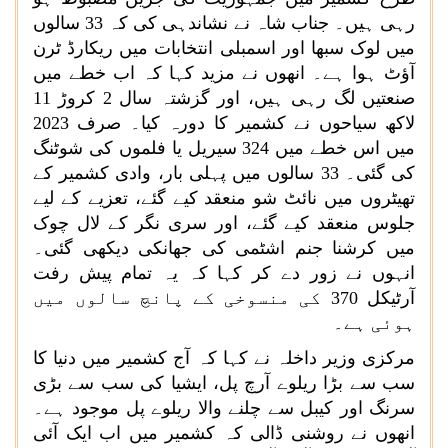
رہی ہیں۔ جناب شاہ نے نشاندہی کی کہ 33 سالوں
میں لوک سبھا اور اسمبلی انتخابات میں ریکارڈ ٹرن
آؤٹ ہوا ہے۔ انھوں نے مزید کہا کہ اب خطے میں
صنعتیں لگ رہی ہیں، اور گزشتہ سال 2 کروڑ 11
لاکھ سیاحوں نے کشمیر کا دورہ کیا۔ صرف 2023
میں اس خطے میں 324 سیریل یا فلموں کی شوٹنگ
کی گئی۔ 33 سالوں میں پہلی بار، وادی کشمیر کے
تھیٹروں میں نائٹ شو منعقد کیے گئے، تعزیے کے لیے
جلوس منعقد کیے گئے، اور سری نگر کے لال چوک
میں کرشنا جنم اشٹمی کی جھانکی دیکھی گئی۔
انہوں نے زور دے کر کہا کہ یہ تمام پیش رفت
آرٹیکل 370 کی منسوخی کے پانچ سالوں میں
ہوئی ہے۔
مرکزی وزیر داخلہ نے کہا کہ آج کشمیر میں دنیا کا
سب سے بڑا ریلوے آرچ پل، ایشیا کی سب سے بڑی
سرنگ اور کیبل سے چلنے والا ریلوے پل موجود ہے۔
انھوں نے روشنی ڈالی کہ کشمیر میں اب ایک آئی