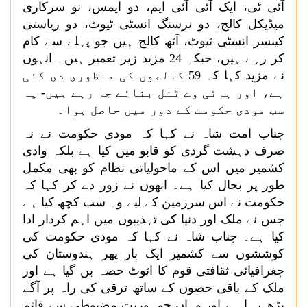
آئی ٹی، ایک آئی آئی ایم، دو ایمس، نو سرکاری
میڈیکل کالج، دو نرسنگ انسٹی ٹیوٹ، دو ریاستی
کینسر انسٹی ٹیوٹ، آٹھ کالج ہیں جو پہلے سے کام
کر رہے ہیں، جبکہ 24 مزید زیر تعمیر ہیں۔ انہوں
نے مزید کہا کہ 59 کالجوں کی منظوری دی گئی
ہے، اور ہائی وے ٹنل بنائے جا رہے ہیں- یہ
سب مودی حکومت کے دور میں حاصل ہوا۔
جناب امت شاہ نے کہا کہ مودی حکومت نے نہ
صرف دہشت گردی کو قابو میں کیا ہے بلکہ وادی
کشمیر میں اس کے ماحولیاتی نظام کو بھی مکمل
طور پر بحال کیا ہے۔ انھوں نے زور دے کر کہا کہ
حکومت نے اس سرزمین کے لیے وہ سب کچھ کیا ہے
جس نے ملک اور دنیا کی تہذیبوں میں اہم کردار ادا
کیا ہے۔ جناب شاہ نے کہا کہ مودی حکومت کی
کوششوں سے کشمیر ایک بار پھر ہندوستان کی
جغرافیائی ثقافتی قوم کا اٹوٹ حصہ بن گیا ہے اور
ملک کے باقی حصوں کے ساتھ ترقی کی راہ پر آگے
بڑھ رہا ہے اور وہاں جمہوریت مضبوطی سے قائم