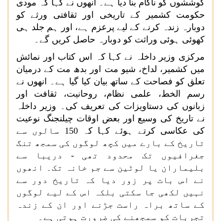
کوششوں کو ناکام بنا دیا ہے۔ انھوں نے کہا کہ مودی
حکومت کشمیر کے تاریخی اور ثقافتی ورثے کو
دوبارہ زندہ کرنے کے لیے پرعزم ہے، اور ہم جلد ہی
کھوئی ہوئی وراثت کو دوبارہ حاصل کریں گے۔
مرکزی وزیر داخلہ نے کہا کہ اس کتاب اور نمائش
میں کشمیر، لداخ، شیو مت اور بدھ مت کے درمیان
تعلق کو فصاحت کے ساتھ بیان کیا گیا ہے۔ انھوں نے
رسم الخط، علمی نظام، روحانیت، ثقافت اور
زبانوں کی دستاویزات کی تعریف کی۔ وزیر داخلہ
نے تاریخ کی وسیع اور بعض اوقات چیلنجنگ نوعیت
کی عکاسی کرتے ہوئے کہا کہ 150 سالوں سے
تاریخ کے بارے میں کچھ لوگوں کی سمجھ تنگ
جغرافیوں تک محدود تھی - دریبا سے
بلیماران یا لوٹین سے جم خانہ تک۔ انھوں
نے اس بات پر زور دیا کہ تاریخ دور سے
نہیں لکھی جا سکتی بلکہ اس کے لیے لوگوں
کے ساتھ براہ راست جڑنے اور ان کے زندہ
تجربات کو سمجھنے کی ضرورت ہوتی ہے۔