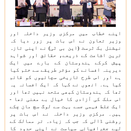
اپنے خطاب میں مرکزی وزیر داخلہ اور
وزیر تعاون نے اس بات پر زور دیا کہ
نیشنل بک ٹرسٹ (این بی ٹی) نے اپنی تازہ
ترین اشاعت کے ذریعے، حقائق اور شواہد
پیش کرکے ہندوستان کے بارے میں ایک
دیرینہ افسانے کو مؤثر طریقے سے ختم کیا
ہے اور اس طرح تاریخی سچائیوں کو قائم
کیا ہے۔ انھوں نے کہا کہ ایک افسانہ یہ
تھا کہ ہندوستان کبھی متحد نہیں تھا اور
اس ملک کی آزادی کا خیال بے معنی تھا -
ایک غلط فہمی جسے بہت سے لوگ سچ مان چکے
ہیں۔ مرکزی وزیر داخلہ نے اس بات پر
روشنی ڈالی کہ جب کہ زیادہ تر ممالک کے
لیے جغرافیائی سیاست نے اپنی حدود کا