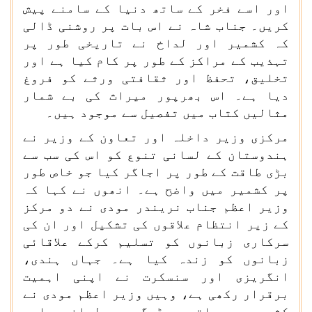
اور اسے فخر کے ساتھ دنیا کے سامنے پیش
کریں۔ جناب شاہ نے اس بات پر روشنی ڈالی
کہ کشمیر اور لداخ نے تاریخی طور پر
تہذیب کے مراکز کے طور پر کام کیا ہے اور
تخلیق، تحفظ اور ثقافتی ورثے کو فروغ
دیا ہے۔ اس بھرپور میراث کی بے شمار
مثالیں کتاب میں تفصیل سے موجود ہیں۔
مرکزی وزیر داخلہ اور تعاون کے وزیر نے
ہندوستان کے لسانی تنوع کو اس کی سب سے
بڑی طاقت کے طور پر اجاگر کیا جو خاص طور
پر کشمیر میں واضح ہے۔ انھوں نے کہا کہ
وزیر اعظم جناب نریندر مودی نے دو مرکز
کے زیر انتظام علاقوں کی تشکیل اور ان کی
سرکاری زبانوں کو تسلیم کرکے علاقائی
زبانوں کو زندہ کیا ہے۔ جہاں ہندی،
انگریزی اور سنسکرت نے اپنی اہمیت
برقرار رکھی ہے، وہیں وزیر اعظم مودی نے
کشمیری، بلتی، ڈوگری، لداخی اور