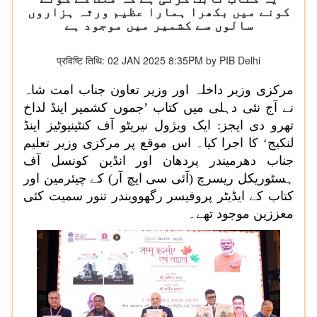
کونے میں بکھرا ہمارا عظیم ورثہ ہزاروں
سالوں سے کشمیر میں موجود ہے
प्रविष्टि तिथि: 02 JAN 2025 8:35PM by PIB Delhi
مرکزی وزیر داخلہ اور وزیر تعاون جناب امت شاہ
نے آج نئی دہلی میں کتاب ’جموں کشمیر اینڈ لداخ
تھرو دی ایجز: ایک ویژول نیریٹو آف کنٹینیوٹیز اینڈ
لنکیج‘ کا اجرا کیا۔ اس موقع پر مرکزی وزیر تعلیم
جناب دھرمیندر پردھان اور انڈین کونسل آف
ہسٹوریکل ریسرچ (آئی سی ایچ آر) کے چیئرمین اور
کتاب کے ایڈیٹر پروفیسر رگھوویندر تنور سمیت کئی
معززین موجود تھے۔