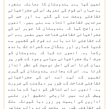
تعین کیا ہے، ہندوستان کا معاملہ منفرد
ہے جہاں اس قوم کی تعریف اس کی جغرافیائی
ثقافتی وسعت سے کی گئی ہے اور جس کی
سرحدیں ثقافتی اتحاد سے بنی ہیں۔ انھوں
نے واضح کیا کہ ہندوستان کا جوہر اس کی
جغرافیائی ثقافتی شناخت میں مضمر ہے، اس
کے ثقافتی تانے بانے نے قوم کو کشمیر سے
کنیا کماری اور بنگال سے گجرات تک باندھ
رکھا ہے۔ انھوں نے کہا کہ ہندوستان کو
صرف ایک جغرافیائی سیاسی وجود کے طور پر
بیان کرنا اس کی اصل نوعیت کو نظر انداز
کرتا ہے۔ اس کے بجائے، ہندوستان کی گہری
تفہیم کے لیے اسے اس کی جغرافیائی
ثقافتی شناخت کے طور پر دیکھنے کی ضرورت
ہے۔ انھوں نے اس تناظر کو دنیا کے سامنے
پیش کرنے میں تاریخی تحقیق اور علمی
اداروں کی اہمیت پر زور دیا کیونکہ ملک
کو ثقافتی طور پر متحد کرنے والے عناصر