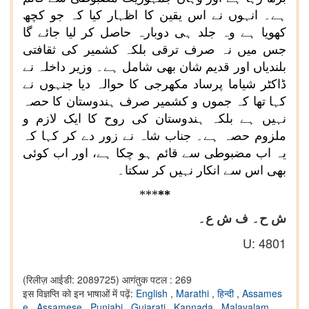
ہے۔ انہوں نے اس یقین کا اظہار کیا کہ جو کچھ
کھویا ہے وہ جلد ہی دوبارہ حاصل کر لیا جائے گا
جس میں نہ صرف ترقی بلکہ کشمیر کی ثقافتی
بلندیاں اور قدیم شان بھی شامل ہے۔ وزیر داخلہ نے
ڈاکٹر شیاما پرساد مکھرجی کا حوالہ دیا جنہوں نے
کہا تھا کہ جموں و کشمیر صرف ہندوستان کا حصہ
نہیں ہے بلکہ ہندوستان کی روح کا ایک لازم و
ملزوم حصہ ہے۔ جناب شاہ نے زور دے کر کہا کہ
یہ اب مضبوطی سے قائم ہو چکا ہے، اور اب کوئی
بھی اس سے انکار نہیں کر سکتا۔
***
**
ش ح۔ ف ش ع۔
U: 4801
(रिलीज़ आईडी: 2089725)
आगंतुक पटल : 269
इस विज्ञप्ति को इन भाषाओं में पढ़ें:
English
,
Marathi
,
हिन्दी
,
Assames
e
,
Assamese
,
Punjabi
,
Gujarati
,
Kannada
,
Malayalam