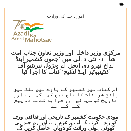
امور داخلہ کی وزارت
مرکزی وزیر داخلہ اور وزیر تعاون جناب امت
شاہ نے نئی دہلی میں ’جموں کشمیر اینڈ
لداخ تھرو دی ایجز: اے ویژول نیریٹیو آف
کنٹینیوٹیز اینڈ لنکیج‘ کتاب کا اجرا کیا
اس کتاب میں کشمیر کے بارے میں ملک میں
رائج خرافات کا قلع قمع کیا گیا ہے اور
تاریخ کو سچائی اور شواہد کے ساتھ پیش
کیا گیا ہے
مودی حکومت کشمیر کے تاریخی اور ثقافتی ورثے
کو زندہ کرنے کے لیے پرعزم ہے، اور ہم جلد ہی
کھوئی ہوئی وراثت کو دوبارہ حاصل کریں گے