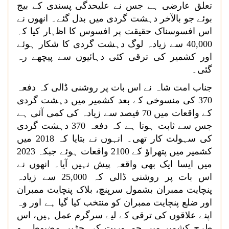
تعلق عارضی ہے جس نے علیحدگی پسندی کے بیج
بوئے جو بالآخر دہشت گردی میں بدل گئے۔ انھوں نے
اس افسوسناک حقیقت پر افسوس کا اظہار کیا کہ
40,000 سے زیادہ لوگ دہشت گردی کا شکار ہوئے
اور کشمیر کی ترقی کئی دہائیوں سے پیچھے رہ
گئی۔
جناب امت شاہ نے اس بات پر روشنی ڈالی کہ دفعہ
370 کی منسوخی کے بعد کشمیر میں دہشت گردی
کے واقعات میں 70 فیصد سے زیادہ کی کمی آئی ہے
جس سے ثابت ہوتا ہے کہ دفعہ 370 دہشت گردی
کی سہولت کار تھی۔ انہوں نے بتایا کہ 2018 میں
کشمیر میں پتھراؤ کے 2100 واقعات ہوئے جبکہ 2023
میں ایسا ایک بھی واقعہ پیش نہیں آیا۔ انھوں نے
اس بات پر روشنی ڈالی کہ 25,000 سے زیادہ
پنچایت ممبران بشمول سرپنچ، بلاک پنچایت ممبران
اور ضلع پنچایت ممبران کو منتخب کیا گیا ہے اور وہ
اپنے علاقوں کی ترقی کے لیے سرگرم عمل ہیں، اس
طرح کشمیر میں جمہوریت کی جڑیں مضبوط ہو