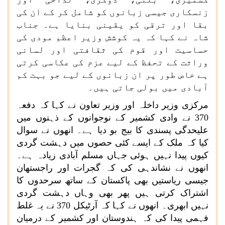
زنسکاری جیسی زبانوں کو شامل کر کے ان کی
بقا اور ترقی کو یقینی بنایا ہے۔ جناب
شاہ نے کہا کہ یہ کوشش وزیر اعظم مودی کی
حساسیت اور قوم کی ثقافتی اور لسانی
وراثت کے تحفظ کے لیے عزم کی عکاسی کرتی
ہے خاص طور پر ان زبانوں کے لیے جو بہت کم
آبادی میں بولی جاتی ہیں۔
مرکزی وزیر داخلہ اور وزیر تعاون نے کہا کہ دفعہ
370 نے وادی کشمیر کے نوجوانوں کے ذہنوں میں
علیحدگی پسندی کا بیج بو دیا ہے۔ انھوں نے سوال
کیا کہ ملک کے ایسے کئی حصوں میں دہشت گردی
کیوں پیدا نہیں ہوئی جہاں مسلم آبادی زیادہ ہے۔
انھوں نے نشاندہی کی کہ گجرات اور راجستھان
جیسی ریاستیں بھی پاکستان کے ساتھ سرحدوں کا
اشتراک کرتی ہیں پھر بھی وہاں دہشت گردی
نہیں ابھری۔ انھوں نے کہا کہ آرٹیکل 370 نے یہ غلط
فہمی پیدا کی کہ ہندوستان اور کشمیر کے درمیان