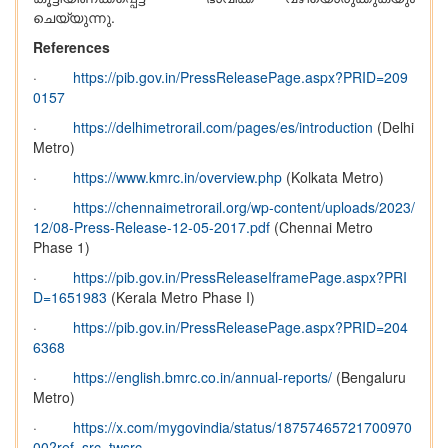
ചെയ്യുന്നു.
References
·
https://pib.gov.in/PressReleasePage.aspx?PRID=209
0157
·
https://delhimetrorail.com/pages/es/introduction
(Delhi
Metro)
·
https://www.kmrc.in/overview.php
(Kolkata Metro)
·
https://chennaimetrorail.org/wp-content/uploads/2023/
12/08-Press-Release-12-05-2017.pdf
(Chennai Metro
Phase 1)
·
https://pib.gov.in/PressReleaseIframePage.aspx?PRI
D=1651983
(Kerala Metro Phase I)
·
https://pib.gov.in/PressReleasePage.aspx?PRID=204
6368
·
https://english.bmrc.co.in/annual-reports/
(Bengaluru
Metro)
·
https://x.com/mygovindia/status/18757465721700970
00?ref_src=twsrc