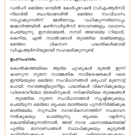
ഡൽഹി മെട്രോ റെയിൽ കോർപ്പറേഷൻ (ഡിഎംആർസി)
നിലവിൽ ബംഗ്ലാദേശിൽ മെട്രോ സംവിധാനം
നടപ്പാക്കുന്നതിന് മേൽനോട്ടം വഹിക്കുന്നതിനൊപ്പം
ജക്കാർത്തയിൽ കൺസൾട്ടൻസി സേവനങ്ങളും വാഗ്ദാനം
ചെയ്യുന്നു. ഇസ്രായേൽ, സൗദി അറേബ്യ (റിയാദ്),
കെനിയ, എൽ സാൽവദോർ തുടങ്ങിയ രാജ്യങ്ങളും
മെട്രോ വികസന പദ്ധതികൾക്കായി
ഡിഎംആർസിയുമായി സഹകരിക്കുന്നുണ്ട്.
ഉപസംഹാരം
കൊൽക്കത്തയിലെ ആദ്യ ചുവടുകൾ മുതൽ ഇന്ന്
കാണുന്ന നൂതന സാങ്കേതിക സവിശേഷതകൾ വരെ
ഇന്ത്യയുടെ മെട്രോ സംവിധാനങ്ങൾ ഒരുപാട് മുന്നോട്ട്
പോയി. നഗരങ്ങളിലുടനീളം പദ്ധതികൾ വികസിക്കുകയും
ഡ്രൈവറില്ലാ ട്രെയിനുകൾ, നദിക്കടിയിലെ തുരങ്കങ്ങൾ
തുടങ്ങിയ നൂതന സംവിധാനങ്ങൾ സൃഷ്ടിക്കുകയും
ചെയ്യുന്ന മെട്രോ ശൃംഖല യാത്രയെ പുനർനിർമ്മിക്കുക
മാത്രമല്ല, സുസ്ഥിര നഗരവികസനത്തിന് സംഭാവന
നൽകുകയും ചെയ്യുന്നു. ശൃംഖല വളർന്നു
കൊണ്ടിരിക്കുന്നതിനാൽ, അത് നഗര ചലനാത്മകതയ്ക്ക്
പുതിയ മാനദണ്ഡങ്ങൾ സ്ഥാപിക്കുകയും കൂടുതൽ
കൂട്ടിയിണക്കപ്പെട്ട ഭാവിക്ക് വഴിയൊരുക്കുകയും