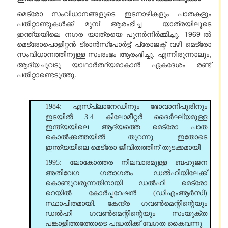
മെട്രോ സംവിധാനങ്ങളുടെ ഇടനാഴികളും പാതകളും
പതിറ്റാണ്ടുകൾക്ക് മുമ്പ് ആരംഭിച്ച യാത്രയിലൂടെ
ഇന്ത്യയിലെ നഗര യാത്രയെ പുനർനിർമ്മിച്ചു. 1969-ൽ
മെട്രോപൊളിറ്റൻ ട്രാൻസ്‌പോർട്ട് പ്രോജക്ട് വഴി മെട്രോ
സംവിധാനത്തിനുള്ള സംരംഭം ആരംഭിച്ചു. എന്നിരുന്നാലും,
ആദ്യചുവടു യാഥാർത്ഥ്യമാകാൻ ഏകദേശം രണ്ട്
പതിറ്റാണ്ടെടുത്തു.
1984: എസ്പ്ലാനേഡിനും ഭോവാനിപൂരിനും
ഇടയിൽ 3.4 കിലോമീറ്റർ ദൈർഘ്യമുള്ള
ഇന്ത്യയിലെ ആദ്യത്തെ മെട്രോ പാത
കൊൽക്കത്തയിൽ തുറന്നു. ഇതോടെ
ഇന്ത്യയിലെ മെട്രോ ജീവിതത്തിന് തുടക്കമായി
1995: ലോകോത്തര നിലവാരമുള്ള ബഹുജന
അ‌തിവേഗ ഗതാഗതം ഡൽഹിയിലേക്ക്
കൊണ്ടുവരുന്നതിനായി ഡൽഹി മെട്രോ
റെയിൽ കോർപ്പറേഷൻ (ഡിഎംആർസി)
സ്ഥാപിതമായി. കേന്ദ്ര ഗവൺമെന്റിന്റെയും
ഡൽഹി ഗവൺമെന്റിന്റെയും സംയുക്ത
പങ്കാളിത്തത്തോടെ പദ്ധതിക്ക് വേഗത കൈവന്നു