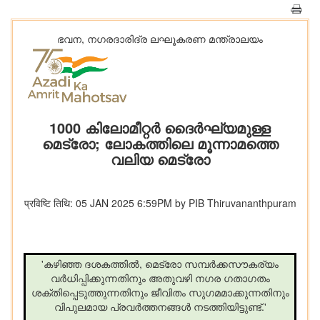
ഭവന, നഗരദാരിദ്ര ലഘൂകരണ മന്ത്രാലയം
1000 കിലോമീറ്റർ ദൈർഘ്യമുള്ള
മെട്രോ; ലോകത്തിലെ മൂന്നാമത്തെ
വലിയ മെട്രോ
प्रविष्टि तिथि: 05 JAN 2025 6:59PM by PIB Thiruvananthpuram
'കഴിഞ്ഞ ദശകത്തിൽ, മെട്രോ സമ്പർക്കസൗകര്യം
വർധിപ്പിക്കുന്നതിനും അതുവഴി നഗര ഗതാഗതം
ശക്തിപ്പെടുത്തുന്നതിനും ജീവിതം സുഗമമാക്കുന്നതിനും
വിപുലമായ പ്രവർത്തനങ്ങൾ നടത്തിയിട്ടുണ്ട്.'