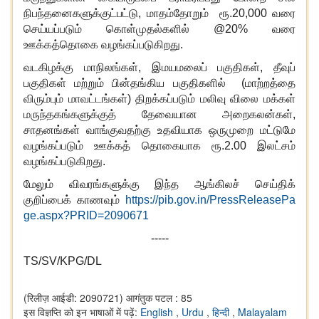
நிபந்தனைகளுக்குட்பட்டு, மாதம்தோறும் ரூ.20,000 வரை
செய்யப்படும் கொள்முதல்களில் @20% வரை
ஊக்கத்தொகை வழங்கப்படுகிறது.
வடகிழக்கு மாநிலங்கள், இமயமலைப் பகுதிகள், தீவுப்
பகுதிகள் மற்றும் பின்தங்கிய பகுதிகளில் (மாற்றத்தை
விரும்பும் மாவட்டங்கள்) திறக்கப்படும் மலிவு விலை மக்கள்
மருந்தகங்களுக்குத் தேவையான அறைகலன்கள்,
சாதனங்கள் வாங்குவதற்கு உதவியாக ஒருமுறை மட்டுமே
வழங்கப்படும் ஊக்கத் தொகையாக ரூ.2.00 இலட்சம்
வழங்கப்படுகிறது.
மேலும் விவரங்களுக்கு இந்த ஆங்கிலச் செய்திக்
குறிப்பைக் காணவும்
https://pib.gov.in/PressReleasePa
ge.aspx?PRID=2090671
-----
TS/SV/KPG/DL
(रिलीज़ आईडी: 2090721)
आगंतुक पटल : 85
इस विज्ञप्ति को इन भाषाओं में पढ़ें:
English
,
Urdu
,
हिन्दी
,
Malayalam