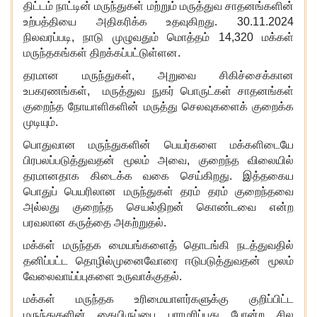
திட்டம் நாட்டின் மருந்துகள் மற்றும் மருத்துவ சாதனங்களின்
உற்பத்தியை அதிகரிக்க உதவுகிறது. 30.11.2024
நிலவரப்படி, நாடு முழுவதும் மொத்தம் 14,320 மக்கள்
மருந்தகங்கள் திறக்கப்பட்டுள்ளன.
தரமான மருந்துகள், அறுவை சிகிச்சைக்கான
உபகரணங்கள், மருத்துவ நுகர் பொருட்கள் சாதனங்கள்
குறைந்த நோயாளிகளின் மருத்து செலவுகளைக் குறைக்க
முடியும்.
பொதுவான மருந்துகளின் பெயர்களை மக்களிடையே
பிரபலப்படுத்துவதன் மூலம் அவை, குறைந்த விலையில்
தரமானதாக கிடைக்க வகை செய்கிறது. இத்தகைய
பொதுப் பெயரிலான மருந்துகள் தரம் தரம் குறைந்தவை
அல்லது குறைந்த செயல்திறன் கொண்டவை என்ற
பரவலான கருத்தை அகற்றுதல்.
மக்கள் மருந்தக மையங்களைத் தொடங்கி நடத்துவதில்
தனிப்பட்ட தொழில்முனைவோரை ஈடுபடுத்துவதன் மூலம்
வேலைவாய்ப்புகளை உருவாக்குதல்.
மக்கள் மருந்தக உரிமையாளர்களுக்கு குறிப்பிட்ட
மருந்துகளின் கையிருப்பை பராமரிப்பது போன்ற சில