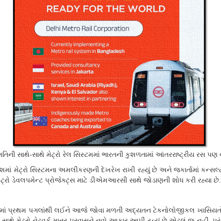
ગતિની સાથે
સાથે મેટ્રો રેલ સિસ્ટમમાં ભારતની કુશળતામાં આંતરરાષ્ટ્રીય રસ પણ 
-
ાદેશમાં મેટ્રો સિસ્ટમના અમલીકરણની દેખરેખ રાખી રહ્યું છે અને જકાર્તામાં કન
ેટ્રો ડેવલપમેન્ટ પ્રોજેક્ટ્સ માટે ડીએમઆરસી સાથે જોડાણની શોધ કરી રહ્યા છે
.
તામાં પ્રથમ પગલાંથી લઈને આજે જોવા મળતી અદ્યતન ટેકનોલોજીકલ ખાસિયતો
થે મેટ્રો નેટવર્ક માત્ર પ્રવાસને નવો આકાર આપી રહ્યું છે એટલું જ નહીં
પર
,