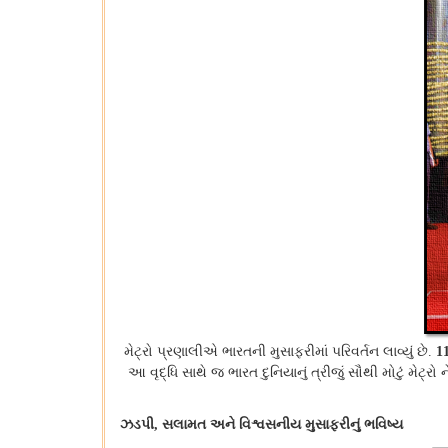
મેટ્રો પ્રણાલીએ ભારતની મુસાફરીમાં પરિવર્તન લાવ્યું છે
.
1
આ વૃદ્ધિ સાથે જ ભારત દુનિયાનું ત્રીજું સૌથી મોટું મેટ્રો ન
ઝડપી
સલામત અને વિશ્વસનીય મુસાફરીનું ભવિષ્ય
,