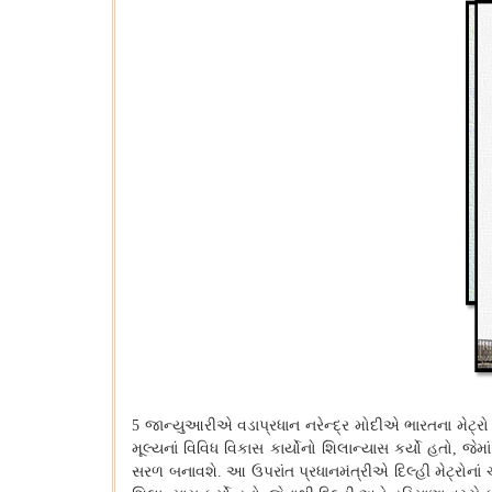
જાન્યુઆરીએ વડાપ્રધાન નરેન્દ્ર મોદીએ ભારતના મેટ્રો ન
5
મૂલ્યનાં વિવિધ વિકાસ કાર્યોનો શિલાન્યાસ કર્યો હતો
જેમા
,
સરળ બનાવશે
આ ઉપરાંત પ્રધાનમંત્રીએ દિલ્હી મેટ્રોનાં 
.