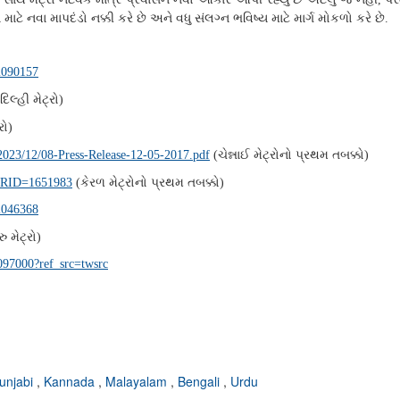
માટે નવા માપદંડો નક્કી કરે છે અને વધુ સંલગ્ન ભવિષ્ય માટે માર્ગ મોકળો કરે છે
.
=2090157
દિલ્હી મેટ્રો
)
રો
)
ચેન્નાઈ મેટ્રોનો પ્રથમ તબક્કો
/2023/12/08-Press-Release-12-05-2017.pdf
(
)
કેરળ મેટ્રોનો પ્રથમ તબક્કો
x?PRID=1651983
(
)
=2046368
રુ મેટ્રો
)
097000?ref_src=twsrc
unjabi
,
Kannada
,
Malayalam
,
Bengali
,
Urdu