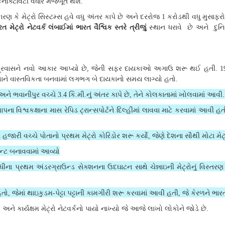
કનેક્ટિવિટી વધારે મજબૂત થશે
.
ારણ કે મેટ્રો સિસ્ટમ્સ હવે વધુ અંતર કાપે છે અને દરરોજ
કરોડથી વધુ મુસાફરો
1
યરત મેટ્રો નેટવર્ક લંબાઈમાં ભારત વૈશ્વિક સ્તરે ત્રીજું
સ્થાન ધરાવે છે અને દુનિ
પ્રવાસને નવો આકાર આપ્યો છે
જેની સફર દાયકાઓ અગાઉ શરૂ થઈ હતી
,
. 1
ને વાસ્તવિકતા બનવામાં લગભગ બે દાયકાનો સમય લાગ્યો હતો
.
 અને ભવાનીપુર વચ્ચે
કિ
મી
નું અંતર કાપે છે
તેને કોલકાતામાં ખોલવામાં આવી
3.4
.
.
,
ાપના વિશ્વકક્ષાના માસ રેપિડ ટ્રાન્સપોર્ટને દિલ્હીમાં લાવવા માટે કરવામાં આવી હત
રી વચ્ચે પોતાનો પ્રથમ મેટ્રો કોરિડોર શરૂ કર્યો
જેણે દેશના સૌથી મોટા મેટ્
,
ન્ટ બનાવવામાં આવ્યો
ુધીના પ્રથમ અંડરગ્રાઉન્ડ સેક્શનના ઉદઘાટન સાથે ચેન્નાઇની મેટ્રોનું વિસ્તરણ 
હતો
જેમાં થાઇકુડમ
પેટ્ટા પટ્ટાની કામગીરી શરૂ કરવામાં આવી હતી
જે કેરળને ભાર
,
-
,
અને કાર્યક્ષમ મેટ્રો નેટવર્કનો પાયો નાખ્યો જે આજે લાખો લોકોને જોડે છે
.