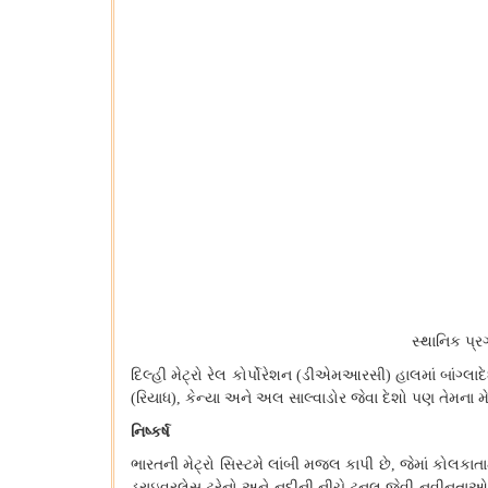
સ્થાનિક પ્ર
દિલ્હી મેટ્રો રેલ કોર્પોરેશન
ડીએમઆરસી
હાલમાં બાંગ્લ
(
)
રિયાધ
કેન્યા અને અલ સાલ્વાડોર જેવા દેશો પણ તેમના મ
(
),
નિષ્કર્ષ
ભારતની મેટ્રો સિસ્ટમે લાંબી મજલ કાપી છે
જેમાં કોલકા
,
ડ્રાઇવરલેસ ટ્રેનો અને નદીની નીચે ટનલ જેવી નવીનતાઓ સા