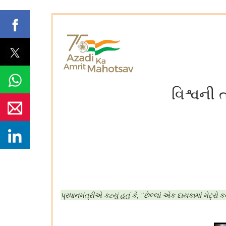
વિશ્વની 
પ્રધાનમંત્રીએ કહ્યું હતું કે
છેલ્લાં એક દાયકામાં મેટ્રો ક
, "