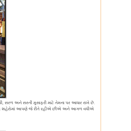
ી
સરળ અને સસ્તી મુસાફરી માટે તેમના પર આધાર રાખે છે
,
.
 શહેરોમાં આપણે જે રીતે રહીએ છીએ અને આગળ વધીએ