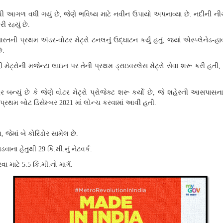
ી આગળ વધી ગયું છે
જેણે ભવિષ્ય માટે નવીન ઉપાયો અપનાવ્યા છે
નદીની નીચ
,
.
 રહ્યું છે
.
ારતની પ્રથમ અંડર
વોટર મેટ્રો ટનલનું ઉદ્ઘાટન કર્યું હતું
જ્યાં એસ્પ્લેનેડ
હા
-
,
-
ે
.
હી મેટ્રોની મજેન્ટા લાઇન પર તેની પ્રથમ ડ્રાઇવરલેસ મેટ્રો સેવા શરૂ કરી હતી
 બન્યું છે કે જેણે વોટર મેટ્રો પ્રોજેક્ટ શરૂ કર્યો છે
જે શહેરની આસપાસન
,
ં પ્રથમ બોટ ડિસેમ્બર
માં લોન્ચ કરવામાં આવી હતી
2021
.
ણ
જેમાં બે કોરિડોર સામેલ છે
,
.
ડવાના હેતુથી
કિ
મી
નું નેટવર્ક
29
.
.
.
રવા માટે
કિ
મી
નો માર્ગ
5.5
.
.
.