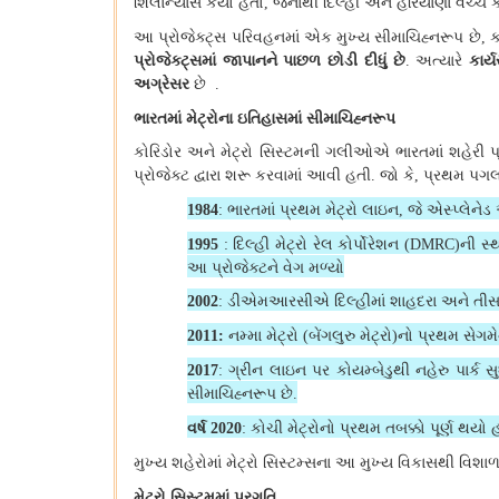
શિલાન્યાસ કર્યો હતો
જેનાથી દિલ્હી અને હરિયાણા વચ્ચે 
,
આ પ્રોજેક્ટ્સ પરિવહનમાં એક મુખ્ય સીમાચિહ્નરૂપ છે
ક
,
પ્રોજેક્ટ્સમાં જાપાનને પાછળ છોડી દીધું છે
અત્યારે
કાર્
.
અગ્રેસર
છે
.
ભારતમાં મેટ્રોના ઇતિહાસમાં સીમાચિહ્નરૂપ
કોરિડોર અને મેટ્રો સિસ્ટમની ગલીઓએ ભારતમાં શહેરી 
પ્રોજેક્ટ દ્વારા શરૂ કરવામાં આવી હતી
જો કે
પ્રથમ પગલા
.
,
ભારતમાં પ્રથમ મેટ્રો લાઇન
જે એસ્પ્લેનેડ
1984
:
,
દિલ્હી મેટ્રો રેલ કોર્પોરેશન
ની સ્થ
1995
:
(DMRC)
આ પ્રોજેક્ટને વેગ મળ્યો
ડીએમઆરસીએ દિલ્હીમાં શાહદરા અને તીસ હજા
2002
:
નમ્મા મેટ્રો
બેંગલુરુ મેટ્રો
નો પ્રથમ સેગમે
2011:
(
)
ગ્રીન લાઇન પર કોયમ્બેડુથી નહેરુ પાર્ક સ
2017
:
સીમાચિહ્નરૂપ છે
.
વર્ષ
કોચી મેટ્રોનો પ્રથમ તબક્કો પૂર્ણ થયો 
2020
:
મુખ્ય શહેરોમાં મેટ્રો સિસ્ટમ્સના આ મુખ્ય વિકાસથી વિશાળ 
મેટ્રો સિસ્ટમમાં પ્રગતિ