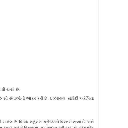
વધી રહ્યો છે
.
્સલ્ટન્સી સેવાઓની ઓફર કરી છે
ઇઝરાયલ
સાઉદી અરેબિયા
.
,
 સામેલ છે
વિવિધ શહેરોમાં પ્રોજેક્ટો વિસ્તરી રહ્યા છે અને
.
ંતુ ટકાઉ શહેરી વિકાસમાં પણ પ્રદાન કરી રહ્યું છે
જેમ જેમ
.