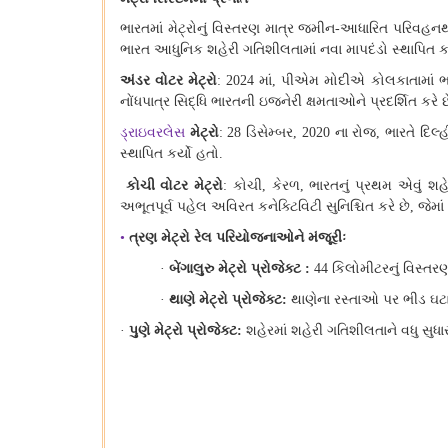
ભારતમાં મેટ્રોનું વિસ્તરણ માત્ર જમીન
આધારિત પરિવહનથ
-
ભારત આધુનિક શહેરી ગતિશીલતામાં નવા માપદંડો સ્થાપિત કરી
અંડર વોટર મેટ્રો
માં
પીએમ મોદીએ કોલકાતામાં ભ
: 2024
,
નોંધપાત્ર સિદ્ધિ ભારતની ઇજનેરી ક્ષમતાઓને પ્રદર્શિત કરે છ
ડ્રાઇવરલેસ
મેટ્રો
ડિસેમ્બર
ના રોજ
ભારતે દિલ્
: 28
, 2020
,
સ્થાપિત કર્યો હતો
.
કોચી વોટર મેટ્રો
કોચી
કેરળ
ભારતનું પ્રથમ એવું શહેર
:
,
,
અભૂતપૂર્વ પહેલ અવિરત કનેક્ટિવિટી સુનિશ્ચિત કરે છે
જેમા
,
ત્રણ મેટ્રો રેલ પરિયોજનાઓને મંજૂરીઃ
•
બેંગાલુરુ મેટ્રો પ્રોજેક્ટ
કિલોમીટરનું વિસ્તર
·
:
44
થાણે મેટ્રો પ્રોજેક્ટ
થાણેના રસ્તાઓ પર ભીડ ઘટા
·
:
પુણે મેટ્રો પ્રોજેક્ટ
શહેરમાં શહેરી ગતિશીલતાને વધુ સુધા
·
: