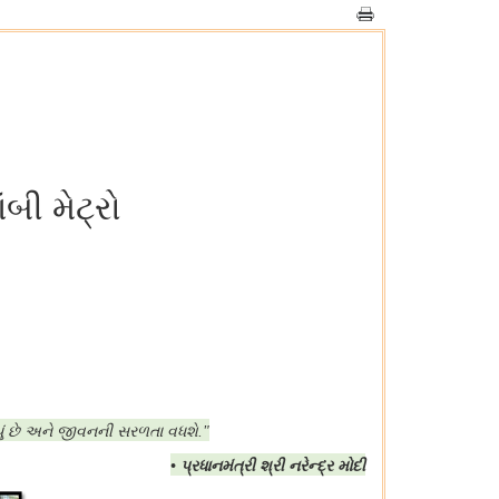
બી મેટ્રો
ં છે અને જીવનની સરળતા વધશે
."
પ્રધાનમંત્રી શ્રી નરેન્દ્ર મોદી
•