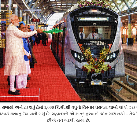
રાજ્યો અને
શહેરોમાં
કિ
મી
થી વધુનો વિસ્તાર ધરાવતા લાખો
લોકો ઝડપ
1
23
1,000
.
.
ેટવર્ક ધરાવતું દેશ બની ગયું છે
મહાનગરો એ માત્ર ફરવાનો એક માર્ગ નથી
તેઓ
.
–
છીએ તેને બદલી રહ્યા છે
.