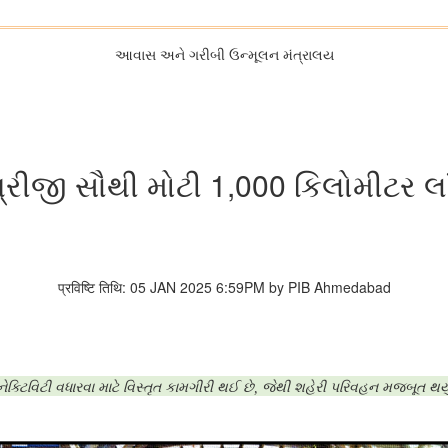
આવાસ અને ગરીબી ઉન્મૂલન મંત્રાલય
ત્રીજી સૌથી મોટી 1,000 કિલોમીટર લાં
प्रविष्टि तिथि: 05 JAN 2025 6:59PM by PIB Ahmedabad
નેક્ટિવિટી વધારવા માટે વિસ્તૃત કામગીરી થઈ છે
જેથી શહેરી પરિવહન મજબૂત થયુ
,