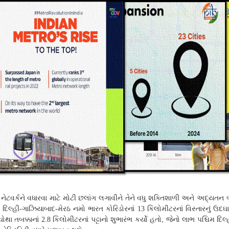
ેટવર્કને વધારવા માટે મોટી છલાંગ લગાવીને તેને વધુ શક્તિશાળી અને અદ્યતન બના
ં દિલ્હી
ગાઝિયાબાદ
મેરઠ નમો ભારત કોરિડોરનાં
કિલોમીટરનાં વિસ્તારનું ઉદ
-
-
13
ચોથા તબક્કાનાં
કિલોમીટરનાં પટ્ટાનો શુભારંભ કર્યો હતો
જેનો લાભ પશ્ચિમ દિલ
2.8
,