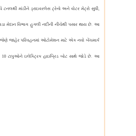
ે ટનલથી માંડીને ડ્રાઇવરલેસ ટ્રેનો અને વોટર મેટ્રો સુધી
,
વડા મેદાન વિભાગ હુગલી નદીની નીચેથી પસાર થાય છે
આ
.
જેણે જાહેર પરિવહનમાં ઓટોમેશન માટે એક નવો બેંચમાર્ક
,
ા
ટાપુઓને ઇલેક્ટ્રિક હાઇબ્રિડ બોટ સાથે જોડે છે
આ
10
.