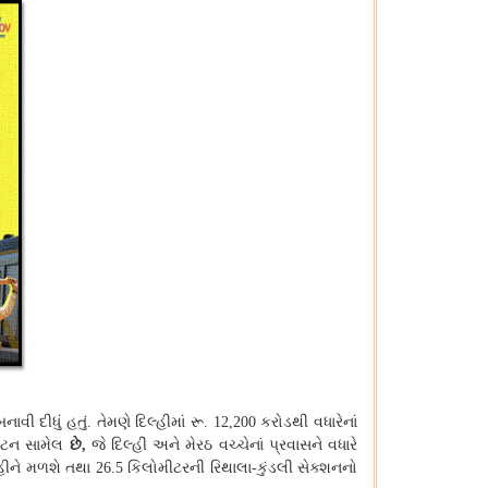
વી દીધું હતું
તેમણે દિલ્હીમાં રૂ
કરોડથી વધારેનાં
.
. 12,200
ઘાટન સામેલ
છે
જે દિલ્હી અને મેરઠ વચ્ચેનાં પ્રવાસને વધારે
,
્હીને મળશે તથા
કિલોમીટરની રિથાલા
કુંડલી સેક્શનનો
26.5
-