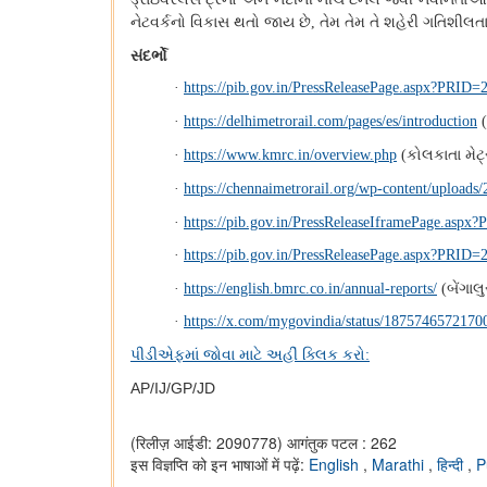
નેટવર્કનો વિકાસ થતો જાય છે
તેમ તેમ તે શહેરી ગતિશીલતા 
,
સંદર્ભો
·
https://pib.gov.in/PressReleasePage.aspx?PRID
·
https://delhimetrorail.com/pages/es/introduction
(
કોલકાતા મેટ્
·
https://www.kmrc.in/overview.php
(
·
https://chennaimetrorail.org/wp-content/uploads
·
https://pib.gov.in/PressReleaseIframePage.asp
·
https://pib.gov.in/PressReleasePage.aspx?PRID
બેંગાલુ
·
https://english.bmrc.co.in/annual-reports/
(
·
https://x.com/mygovindia/status/1875746572170
પીડીએફમાં જોવા માટે અહીં ક્લિક કરો
:
AP/IJ/GP/JD
(रिलीज़ आईडी: 2090778)
आगंतुक पटल : 262
इस विज्ञप्ति को इन भाषाओं में पढ़ें:
English
,
Marathi
,
हिन्दी
,
P