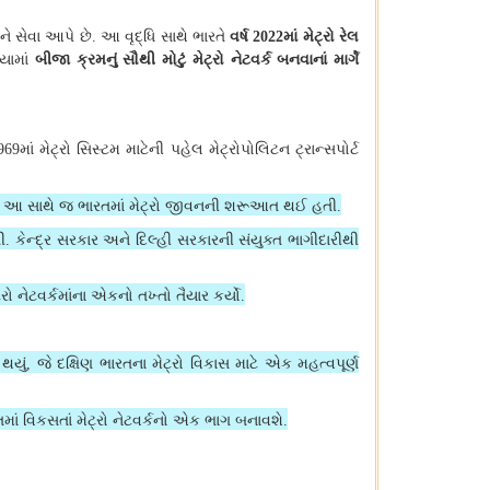
ને સેવા આપે છે
આ વૃદ્ધિ સાથે ભારતે
વર્ષ
માં મેટ્રો રેલ
.
2022
યામાં
બીજા ક્રમનું સૌથી મોટું મેટ્રો નેટવર્ક બનવાનાં માર્ગે
માં મેટ્રો સિસ્ટમ માટેની પહેલ મેટ્રોપોલિટન ટ્રાન્સપોર્ટ
969
આ સાથે જ ભારતમાં મેટ્રો જીવનની શરૂઆત થઈ હતી
.
.
ી
કેન્દ્ર સરકાર અને દિલ્હી સરકારની સંયુક્ત ભાગીદારીથી
.
રો નેટવર્કમાંના એકનો તખ્તો તૈયાર કર્યો
.
થયું
જે દક્ષિણ ભારતના મેટ્રો વિકાસ માટે એક મહત્વપૂર્ણ
,
તમાં વિકસતાં મેટ્રો નેટવર્કનો એક ભાગ બનાવશે
.