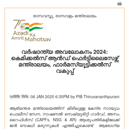
രാസവസ്തു, രാസവളം മന്ത്രാലയം
വർഷാന്ത്യ അവലോകനം 2024:
കെമിക്കൽസ് ആൻഡ് ഫെർട്ടിലൈസേഴ്സ്
മന്ത്രാലയം, ഫാർമസ്യൂട്ടിക്കൽസ്
വകുപ്പ്
प्रविष्टि तिथि: 06 JAN 2025 6:35PM by PIB Thiruvananthpuram
ആഭ്യന്തര മന്ത്രാലയത്തിന് കീഴിലുള്ള കേന്ദ്ര സായുധ
പൊലീസ് സേന, നാഷണൽ സെക്യൂരിറ്റി ഗാർഡ്, അസം
റൈഫിൾസ് (CAPFs, NSG & AR) ആശുപത്രികളിലേക്ക്
ജൻ ഔഷധി മരുന്നുകൾ എത്തിച്ചുകൊണ്ട് ആരോഗ്യ