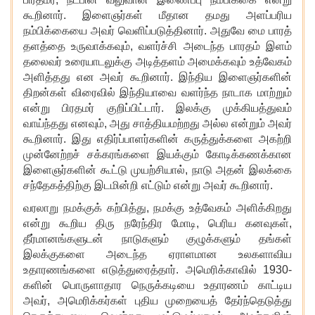
கூறினார். இளைஞர்கள் மீதான தமது அளப்பரிய
நம்பிக்கையை அவர் வெளிப்படுத்தினார். அதுவே மை பாரத்
தளத்தை உருவாக்கவும், வளர்ச்சி அடைந்த பாரதம் இளம்
தலைவர் உரையாடலுக்கு அடித்தளம் அமைக்கவும் உத்வேகம்
அளித்தது என அவர் கூறினார். இந்திய இளைஞர்களின்
திறன்கள் விரைவில் இந்தியாவை வளர்ந்த நாடாக மாற்றும்
என்று பிரதமர் குறிப்பிட்டார். இலக்கு முக்கியத்துவம்
வாய்ந்தது எனவும், அது சாத்தியமற்றது அல்ல என்றும் அவர்
கூறினார். இது எதிர்ப்பாளர்களின் கருத்துக்களை அகற்றி
முன்னேற்றச் சக்கரங்களை இயக்கும் கோடிக்கணக்கான
இளைஞர்களின் கூட்டு முயற்சியால், நாடு அதன் இலக்கை
சந்தேகத்திற்கு இடமின்றி எட்டும் என்று அவர் கூறினார்.
வரலாறு நமக்குக் கற்பித்து
, நமக்கு உத்வேகம் அளிக்கிறது
என்று கூறிய திரு நரேந்திர மோடி, பெரிய கனவுகள்,
தீர்மானங்களுடன் நாடுகளும் குழுக்களும் தங்கள்
இலக்குகளை அடைந்த ஏராளமான உலகளாவிய
உதாரணங்களை எடுத்துரைத்தார். அமெரிக்காவில் 1930-
களின் பொருளாதார நெருக்கடியை உதாரணம் காட்டிய
அவர், அமெரிக்கர்கள் புதிய முறையைத் தேர்ந்தெடுத்து