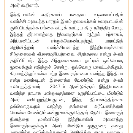
அவர் கூறினார்.
இந்தியாவின் எதிர்காலப் பாதையை வடிவமைப்பதில்
வளர்ச்சி அடைந்த பாரதம் இளம் தலைவர்கள் உரையாடலின்
குறிப்பிடத்தக்க பங்கை சுட்டிக் காட்டிய திரு நரேந்திர மோடி
,
இந்தத் தீர்மானத்தை இளைஞர்கள் ஆற்றல், உற்சாகம்,
அர்ப்பணிப்புடன் ஏற்றுக்கொண்டதற்குப் பாராட்டுத்
தெரிவித்தார். வளர்ச்சியடைந்த இந்தியாவுக்கான
சிந்தனைகள் விலைமதிப்பற்றவை, சிறந்தவை என்று அவர்
குறிப்பிட்டார். இந்த சிந்தனைகளை நாட்டின் ஒவ்வொரு
மூலைக்கும் எடுத்துச் சென்று, ஒவ்வொரு மாவட்டத்திலும்,
கிராமத்திலும் உள்ள மற்ற இளைஞர்களை வளர்ந்த இந்தியா
என்ற உணர்வுடன் இணைக்க வேண்டும் என்று அவர்
வலியுறுத்தினார். 2047-ம் ஆண்டுக்குள் இந்தியாவை
வளர்ந்த நாடாக மாற்றுவதற்கான உறுதிப்பாட்டை மீண்டும்
அவர் வலியுறுத்தியதுடன், இந்த தீர்மானத்திற்காக
ஒவ்வொருவரும் வாழ்ந்து தங்களை அர்ப்பணித்துக்
கொள்ள வேண்டும் என்று ஊக்குவித்தார். தேசிய இளைஞர்
தினத்தை முன்னிட்டு இந்தியாவின் அனைத்து
இளைஞர்களுக்கும் அவர் மீண்டும் ஒருமுறை தனது
மனமார்ந்த வாழ்த்துக்களைத் தெரிவித்து தமது உரையை