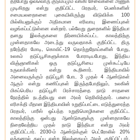
தற்போது ஒவ்வொரு குடும்பமும் வங்கி சேவைகளை அணுக
முடிகிறது என்று குறிப்பிட்ட பிரதமர், பெண்களின்
சமையலறைகளை புகையிலிருந்து விடுவிக்க 100
மில்லியனுக்கும் அதிகமான எரிவாயு இணைப்புகள்
வழங்கப்பட்டுள்ளன என்றார். பல்வேறு துறைகளில் இந்தியா
தனது இலக்குகளை நிர்ணயிக்கப்பட்ட காலத்திற்கு
முன்னதாகவே அடைந்து வருவதாகக் குறிப்பிட்ட திரு
நரேந்திர மோடி, கொவிட்-19 தொற்றுநோய்களின் போது,
உலகம் தடுப்பூசிகளுக்காக போராடியபோது, இந்திய
விஞ்ஞானிகள் ஒரு தடுப்பூசியை முன்கூட்டியே
உருவாக்கினர் என்று கூறினார். இந்தியாவில்
அனைவருக்கும் தடுப்பூசி போட 3 முதல் 4 ஆண்டுகள்
ஆகும் என்று கணிப்புகள் இருந்தபோதிலும், உலகின்
மிகப்பெரிய தடுப்பூசி பிரச்சாரத்தை நாடு சாதனை
நேரத்தில் நடத்தியது என அவர் தெரிவித்தார். பசுமை
எரிசக்தி மீதான இந்தியாவின் உறுதிப்பாட்டை எடுத்துரைத்த
பிரதமர், பாரீஸ் ஒப்பந்த உறுதிமொழிகளை குறிப்பிட்ட
காலத்திற்கு ஒன்பது ஆண்டுகளுக்கு முன்னதாகவே
நிறைவேற்றிய முதல் நாடு இந்தியா என்று அவர்
குறிப்பிட்டார். 2030-ம் ஆண்டுக்குள் பெட்ரோலில் 20%
எத்தனால் கலப்பு என்ற இலக்கையும் அவர் குறிப்பிட்டார்.