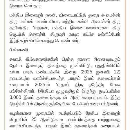
நிறைவு செய்தார்.
மத்திய இளைஞர் நலன்
, விளையாட்டுத் துறை அமைச்சர்
திரு மன்சுக் மாண்டவியா, மத்திய கல்வி அமைச்சர் திரு
தர்மேந்திர பிரதான், மத்திய இணையமைச்சர்கள் திரு
ஜெயந்த் சௌத்ரி, திருமதி ரக்ஷா கட்சே உள்ளிட்டோர்
இந்நிகழ்ச்சியில் கலந்து கொண்டனர்.
பின்னணி:
சுவாமி விவேகானந்தரின் பிறந்த நாளை நினைவுகூரும்
தேசிய இளைஞர் தினத்தை முன்னிட்டு
, புதுதில்லியில்
உள்ள பாரத் மண்டபத்தில் இன்று (2025 ஜனவரி 12)
நடைபெற்ற வளர்ச்சியடைந்த பாரதம் இளம் தலைவர்கள்
உரையாடல் 2025-ல் பிரதமர் திரு நரேந்திர மோடி
பங்கேற்கிறார். இந்தியா முழுவதிலும் இருந்து துடிப்புமிக்க
3,000 இளம் தலைவர்களுடன் அவர் உரையாடினார். இந்த
நிகழ்ச்சியில் திரண்டிருந்தோரிடையே அவர் உரையாற்றினார்.
வழக்கமான முறையில் நடத்தப்படும் தேசிய இளைஞர்
விழாவின் 25 ஆண்டுகால பாரம்பரியத்தை மாற்றுவதை
வளர்ச்சியடைந்த பாரதம் இளம் தலைவர்கள் உரையாடல்