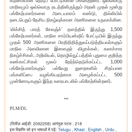
கடுமையான நேரடிப் போட்டிகளில் பங்கேற்றனர். ஒவ்வொரு
மாநிலமும் ஒவ்வொரு தடத்திலிருந்தும் அதன் முதல் மூன்று
பங்கேற்பாளர்களை அடையாளம் கண்டு, தில்லியில்
நடைபெறும் தேசிய நிகழ்வுக்கான அணிகளை உருவாக்கின.
'விக்சித் பாரத் சேலஞ்ச்' தளத்தில் இருந்து 1,500
பங்கேற்பாளர்கள், மாநில சாம்பியன்ஷிப் போட்டியில்
இருந்து
முதல் 500 அணிகளை பிரதிநிதித்துவப்படுத்தியவர்களும்
மாநில அளவிலான இளைஞர் விழாக்கள்
, கலாச்சார
நிகழ்ச்சிகள், அறிவியல், தொழில்நுட்பத்தில் புதுமை குறித்த
கண்காட்சிகள் மூலம் தேர்ந்தெடுக்கப்பட்ட 1,000
பங்கேற்பாளர்களும் பல்வேறு துறைகளில் சிறப்பான
பங்களிப்பை வழங்கியதற்காக அழைக்கப்பட்ட 500
முன்னோடிகளும் இந்த உரையாடலில் பங்கேற்கின்றனர்.
***
PLM/DL
(रिलीज़ आईडी: 2092258)
आगंतुक पटल : 218
इस विज्ञप्ति को इन भाषाओं में पढ़ें:
Telugu
,
Khasi
,
English
,
Urdu
,