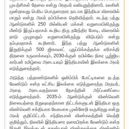
முயற்சிகள் தேவை என்று பிரதமர் வலியுறுத்தினார். உலகின்
மூன்றாவது பெரிய பொருளாதார நாடாக இந்தியா விரைவில்
மாறும் என்று அவர் நம்பிக்கை தெரிவித்தார். கடந்த பத்து
ஆண்டுகளில் 250 மில்லியன் மக்கள் வறுமையிலிருந்து
மீண்டு இருப்பதாகக் கூறிய திரு நரேந்திர மோடி, விரைவில்
நாடு முழுவதும் வறுமையிலிருந்து விடுபடும் என்று
நம்புவதாகக் கூறினார். இந்த பத்து ஆண்டுகளின்
இறுதிக்குள் 500 ஜிகாவாட் புதுப்பிக்கத்தக்க எரிசக்தி
திறனை உருவாக்கவும், 2030-க்குள் ரயில்வே நிகர பூஜ்ஜிய
கார்பன் உமிழ்வை அடையவும் இந்தியாவின் இலக்கை அவர்
எடுத்துரைத்தார்.
அடுத்த பத்தாண்டுகளில் ஒலிம்பிக் போட்டிகளை நடத்த
வேண்டும் என்ற லட்சிய இலக்கை எடுத்துரைத்த பிரதமர்
,
அதை அடைவதற்கான தேசத்தின் அர்ப்பணிப்பை
எடுத்துரைத்தார். 2035-ம் ஆண்டுக்குள் விண்வெளி
நிலையத்தை நிறுவுவதற்கான திட்டங்களுடன் இந்தியா ஒரு
விண்வெளி சக்தியாக வேகமாக முன்னேறி வருகிறது என்று
அவர் குறிப்பிட்டார். சந்திரயான் விண்கலத்தின் வெற்றி
குறித்தும், நிலவில் இந்தியரை தரையிறக்க வேண்டும் என்ற
இறுதி இலக்குடன் ககன்யான் விண்கலத்தை விண்ணில்