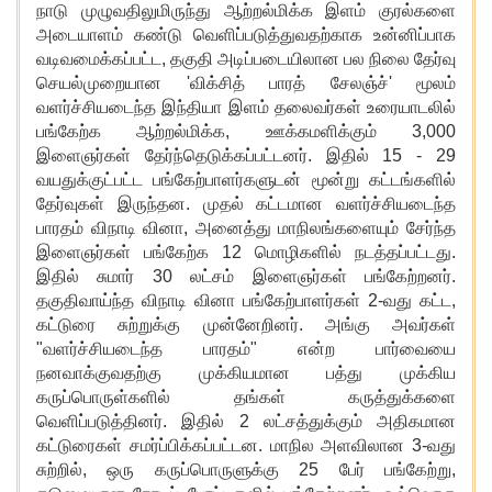
நாடு முழுவதிலுமிருந்து ஆற்றல்மிக்க இளம் குரல்களை
அடையாளம் கண்டு வெளிப்படுத்துவதற்காக உன்னிப்பாக
வடிவமைக்கப்பட்ட
, தகுதி அடிப்படையிலான பல நிலை தேர்வு
செயல்முறையான 'விக்சித் பாரத் சேலஞ்ச்' மூலம்
வளர்ச்சியடைந்த இந்தியா இளம் தலைவர்கள் உரையாடலில்
பங்கேற்க ஆற்றல்மிக்க,
ஊக்கமளிக்கும் 3,000
இளைஞர்கள் தேர்ந்தெடுக்கப்பட்டனர். இதில் 15 - 29
வயதுக்குட்பட்ட பங்கேற்பாளர்களுடன் மூன்று கட்டங்களில்
தேர்வுகள் இருந்தன. முதல் கட்டமான வளர்ச்சியடைந்த
பாரதம்
விநாடி வினா
, அனைத்து மாநிலங்களையும் சேர்ந்த
இளைஞர்கள் பங்கேற்க 12 மொழிகளில் நடத்தப்பட்டது.
இதில் சுமார் 30 லட்சம் இளைஞர்கள் பங்கேற்றனர்.
தகுதிவாய்ந்த விநாடி வினா பங்கேற்பாளர்கள் 2-வது கட்ட
,
கட்டுரை சுற்றுக்கு முன்னேறினர். அங்கு அவர்கள்
"வளர்ச்சியடைந்த பாரதம்" என்ற பார்வையை
நனவாக்குவதற்கு முக்கியமான பத்து முக்கிய
கருப்பொருள்களில் தங்கள் கருத்துக்களை
வெளிப்படுத்தினர். இதில் 2 லட்சத்துக்கும் அதிகமான
கட்டுரைகள் சமர்ப்பிக்கப்பட்டன. மாநில அளவிலான 3-வது
சுற்றில், ஒரு கருப்பொருளுக்கு 25 பேர் பங்கேற்று,