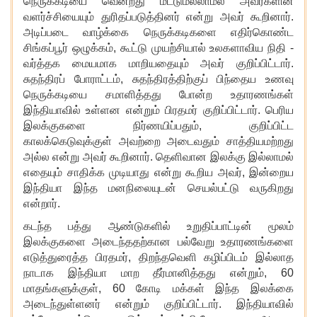
நெருக்கடியை வென்றது மட்டுமல்லாமல் அவர்களின்
வளர்ச்சியையும் துரிதப்படுத்தினர் என்று அவர் கூறினார்.
அடிப்படை வாழ்க்கை நெருக்கடிகளை எதிர்கொண்ட
சிங்கப்பூர் ஒழுக்கம், கூட்டு முயற்சியால் உலகளாவிய நிதி -
வர்த்தக மையமாக மாறியதையும் அவர் குறிப்பிட்டார்.
சுதந்திரப் போராட்டம், சுதந்திரத்திற்குப் பிந்தைய உணவு
நெருக்கடியை சமாளித்தது போன்ற உதாரணங்கள்
இந்தியாவில் உள்ளன என்றும் பிரதமர் குறிப்பிட்டார். பெரிய
இலக்குகளை நிர்ணயிப்பதும், குறிப்பிட்ட
காலக்கெடுவுக்குள் அவற்றை அடைவதும் சாத்தியமற்றது
அல்ல என்று அவர் கூறினார். தெளிவான இலக்கு இல்லாமல்
எதையும் சாதிக்க முடியாது என்று கூறிய அவர், இன்றைய
இந்தியா இந்த மனநிலையுடன் செயல்பட்டு வருகிறது
என்றார்.
கடந்த பத்து ஆண்டுகளில் உறுதிப்பாட்டின் மூலம்
இலக்குகளை அடைந்ததற்கான பல்வேறு உதாரணங்களை
எடுத்துரைத்த பிரதமர்
, திறந்தவெளி கழிப்பிடம் இல்லாத
நாடாக இந்தியா மாற தீர்மானித்தது என்றும், 60
மாதங்களுக்குள், 60 கோடி மக்கள் இந்த இலக்கை
அடைந்துள்ளனர் என்றும் குறிப்பிட்டார். இந்தியாவில்