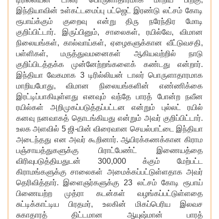
இந்தியாவின் உள்கட்டமைப்பு பட்ஜெட் இரண்டு லட்சம் கோடி
ரூபாய்க்கும் குறைவு என்று திரு நரேந்திர மோடி
குறிப்பிட்டார். இருப்பினும், சாலைகள், ரயில்வே, விமான
நிலையங்கள், கால்வாய்கள், ஏழைகளுக்கான வீட்டுவசதி,
பள்ளிகள், மருத்துவமனைகள் ஆகியவற்றில் நாடு
குறிப்பிடத்தக்க முன்னேற்றங்களைக் கண்டது என்றார்.
இந்தியா வேகமாக 3 டிரில்லியன் டாலர் பொருளாதாரமாக
மாறியபோது, விமான நிலையங்களின் எண்ணிக்கை
இரட்டிப்பாகியுள்ளது எனவும் வந்தே பாரத் போன்ற நவீன
ரயில்கள் அறிமுகப்படுத்தப்பட்டன என்றும் புல்லட் ரயில்
கனவு நனவாகத் தொடங்கியது என்றும் அவர் குறிப்பிட்டார்.
உலக அளவில் 5 ஜி-யின் விரைவான செயல்பாட்டை இந்தியா
அடைந்தது என அவர் கூறினார். ஆயிரக்கணக்கான கிராம
பஞ்சாயத்துகளுக்கு பிராட்பேண்ட் இணையத்தை
விரிவுபடுத்தியதுடன் 300,000 க்கும் மேற்பட்ட
கிராமங்களுக்கு சாலைகள் அமைக்கப்பட்டுள்ளதாக அவர்
தெரிவித்தார். இளைஞர்களுக்கு 23 லட்சம் கோடி ரூபாய்
பிணையற்ற முத்ரா கடன்கள் வழங்கப்பட்டுள்ளதை
சுட்டிக்காட்டிய பிரதமர், உலகின் மிகப்பெரிய இலவச
சுகாதாரத் திட்டமான ஆயுஷ்மான் பாரத்