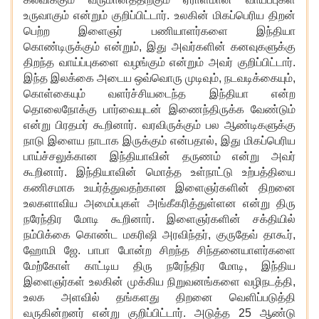
உருவாகும் என்றும் குறிப்பிட்டார். உலகின் மிகப்பெரிய திறன்
பெற்ற இளைஞர் பணியாளர்களை இந்தியா
கொண்டிருக்கும் என்றும், இது அவர்களின் கனவுகளுக்கு
திறந்த வாய்ப்புகளை வழங்கும் என்றும் அவர் குறிப்பிட்டார்.
இந்த இலக்கை அடைய ஒவ்வொரு முடிவும், நடவடிக்கையும்,
கொள்கையும் வளர்ச்சியடைந்த இந்தியா என்ற
தொலைநோக்கு பார்வையுடன் இணைந்திருக்க வேண்டும்
என்று பிரதமர் கூறினார். வரவிருக்கும் பல ஆண்டிகளுக்கு
நாடு இளைய நாடாக இருக்கும் என்பதால், இது மிகப்பெரிய
பாய்ச்சலுக்கான இந்தியாவின் தருணம் என்று அவர்
கூறினார். இந்தியாவின் மொத்த உள்நாட்டு உற்பத்தியை
கணிசமாக உயர்த்துவதற்கான இளைஞர்களின் திறனை
உலகளாவிய அமைப்புகள் அங்கீகரித்துள்ளன என்று திரு
நரேந்திர மோடி கூறினார். இளைஞர்களின் சக்தியில்
நம்பிக்கை கொண்ட மகரிஷி அரவிந்தர், குருதேவ் தாகூர்,
ஹோமி ஜே. பாபா போன்ற சிறந்த சிந்தனையாளர்களை
மேற்கோள் காட்டிய திரு நரேந்திர மோடி, இந்திய
இளைஞர்கள் உலகின் முக்கிய நிறுவனங்களை வழிநடத்தி,
உலக அளவில் தங்களது திறனை வெளிப்படுத்தி
வருகின்றனர் என்று குறிப்பிட்டார். அடுத்த 25 ஆண்டு