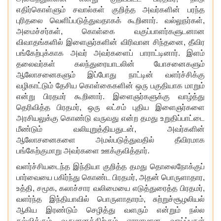
எதிர்கொள்ளும் சவால்கள் குறித்த அவர்களின் பரந்த
புரிதலை வெளிப்படுத்துவதாகக் கூறினார். வல்லுநர்கள்,
அமைச்சர்கள், கொள்கை வகுப்பாளர்களுடனான
விவாதங்களில் இளைஞர்களின் விரிவான சிந்தனை, தீவிர
பங்கேற்புக்காக அவர் அவர்களைப் பாராட்டினார். இளம்
தலைவர்கள் கலந்துரையாடலின் யோசனைகளும்
ஆலோசனைகளும் இப்போது நாட்டின் வளர்ச்சிக்கு
வழிகாட்டும் தேசிய கொள்கைகளின் ஒரு பகுதியாக மாறும்
என்று பிரதமர் கூறினார். இளைஞர்களுக்கு வாழ்த்து
தெரிவித்த பிரதமர், ஒரு லட்சம் புதிய இளைஞர்களை
அரசியலுக்கு கொண்டு வருவது என்ற தமது உறுதிப்பாட்டை
மீண்டும் வலியுறுத்தியதுடன், அவர்களின்
ஆலோசனைகளை அமல்படுத்துவதில் தீவிரமாக
பங்கேற்குமாறு அவர்களை ஊக்குவித்தார்.
வளர்ச்சியடைந்த இந்தியா குறித்த தமது தொலைநோக்குப்
பார்வையை பகிர்ந்து கொண்ட பிரதமர்
, அதன் பொருளாதார,
உத்தி, சமூக, கலாச்சார வலிமையை எடுத்துரைத்த பிரதமர்,
வளர்ந்த இந்தியாவில் பொருளாதாரம், சுற்றுச்சூழலியல்
ஆகிய இரண்டும் செழித்து வளரும் என்றும் நல்ல
கல்விக்கும் வருமானத்திற்கும் ஏராளமான வாய்ப்புகள்