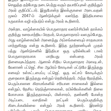
செலுத்த தற்போது நடைபெற்று வரும் தயாரிப்புகள் குறித்தும்
அவர் குறிப்பிட்டார். இதுபோன்ற இலக்குகளை அடைவதன்
மூலம் 2047-ம் ஆண்டுக்குள் வளர்ந்த இந்தியாவை
உருவாக்க வழி ஏற்படும் என்று அவர் கூறினார்.
அன்றாட வாழ்க்கையில் பொருளாதார வளர்ச்சியின் தாக்கம்
குறித்து உரையாற்றிய பிரதமர்
, பொருளாதாரம் வளரும்போது,
அது வாழ்க்கையின் அனைத்து அம்சங்களையும் சாதகமாக
மாற்றுகிறது என்று கூறினார். இந்த நூற்றாண்டின் முதல்
பத்து ஆண்டுகளில் இந்தியா ஒரு டிரில்லியன் டாலர்
பொருளாதாரமாக மாறியது என்பதை அவர்
நினைவுகூர்ந்தார. ஆனால் சிறிய பொருளாதார அளவுடன்,
வேளாண் பட்ஜெட் சில ஆயிரம் கோடிகள் மட்டுமே இருந்தது
எனவும் உள்கட்டமைப்பு பட்ஜெட் ஒரு லட்சம் கோடிக்கும்
குறைவாக இருந்தது என்றும் தெரிவித்தார். அந்த நேரத்தில்,
பெரும்பாலான கிராமங்களில் சரியான சாலைகள் இல்லை
என்றும், தேசிய நெடுஞ்சாலைகள், ரயில்வேக்களின் நிலை
மோசமாக இருந்ததாகவும், மின்சாரம், தண்ணீர் போன்ற
அடிப்படை வசதிகள் நாட்டின் பெரும்பகுதிக்கு
கிடைக்கவில்லை என்றும் அவர் கூறினார். இரண்டு
டிரில்லியன் டாலர் பொருளாதாரமாக மாறிய பிறகு,