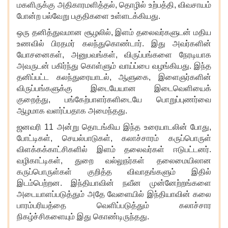
மகளிருக்கு அதிகாரமளித்தல், தொழில் உற்பத்தி, விவசாயம்
போன்ற பல்வேறு பகுதிகளை உள்ளடக்கியது.
ஒரு தனித்துவமான சூழலில்
, இளம் தலைவர்களுடன் மதிய
உணவில் பிரதமர் கலந்துகொண்டார். இது அவர்களின்
யோசனைகள், அனுபவங்கள், விருப்பங்களை நேரடியாக
அவருடன் பகிர்ந்து கொள்ளும் வாய்ப்பை வழங்கியது. இந்த
தனிப்பட்ட கலந்துரையாடல், ஆளுகை, இளைஞர்களின்
விருப்பங்களுக்கு இடையேயான இடைவெளியைக்
குறைத்து, பங்கேற்பாளர்களிடையே
பொறுப்புணர்வை
ஆழமாக வளர்ப்பதாக அமைந்தது.
ஜனவரி 11 அன்று தொடங்கிய இந்த உரையாடலின் போது
,
போட்டிகள், செயல்பாடுகள்,
கலாச்சாரம் கருப்பொருள்
விளக்கக்காட்சிகளில் இளம் தலைவர்கள் ஈடுபட்டனர்.
வழிகாட்டிகள்
, துறை வல்லுநர்கள் தலைமையிலான
கருப்பொருள்கள் குறித்த விவாதங்களும் இதில்
இடம்பெற்றன. இந்தியாவின் நவீன முன்னேற்றங்களை
அடையாளப்படுத்தும் அதே வேளையில் இந்தியாவின் கலை
பாரம்பரியத்தை வெளிப்படுத்தும் கலாச்சார
நிகழ்ச்சிகளையும் இது கொண்டிருந்தது.