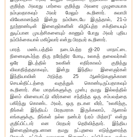
குறித்த அவரது பார்வை குறித்து அவரை முழுமையாக
நம்புவதாகவும் அவர் மேலும் கூறினார். சுவாமி
விவேகானந்தர் இன்று நம்மிடையே இருந்தால், 21-ம்
நூற்றாண்டின் இளைஞர்களின் விழிப்புற்ற சக்தியையும்
துடிப்பான முயற்சிகளையும் காணும் போது அவர் புதிய
நம்பிக்கையால் மகிழ்வார் என்று பிரதமர் கூறினார்.
பாரத் மண்டபத்தில் நடைபெற்ற ஜி-20 மாநாட்டை
நினைவுகூர்ந்த திரு நரேந்திர மோடி
, உலகத் தலைவர்கள்
ஒரே இடத்தில் உலகின் எதிர்காலம் குறித்து
விவாதித்ததாகவும், இன்று இந்திய இளைஞர்கள்
இந்தியாவின் அடுத்த 25 ஆண்டுகளுக்கான
செயல்திட்டத்தை வகுத்துக் கொண்டிருப்பதாகவும்
கூறினார். சில மாதங்களுக்கு முன்பு தமது இல்லத்தில்
இளம் விளையாட்டு வீரர்களை சந்தித்த ஒரு சம்பவத்தை
பகிர்ந்து கொண்ட அவர், ஒரு தடகள வீரர், "உலகிற்கு,
நீங்கள் இந்தியப் பிரதமராக இருக்கலாம், ஆனால்
எங்களுக்கு, நீங்கள் நல்ல நண்பர் (பரம் மித்ரா)" என்று
குறிப்பிட்டார் என பிரதமர் தெரிவித்தார். இந்திய
இளைஞர்களுடனான தமது நட்புறவை எடுத்துரைத்த
பிரதமர், நட்பின் வலுவான இணைப்பு நம்பிக்கை என்று