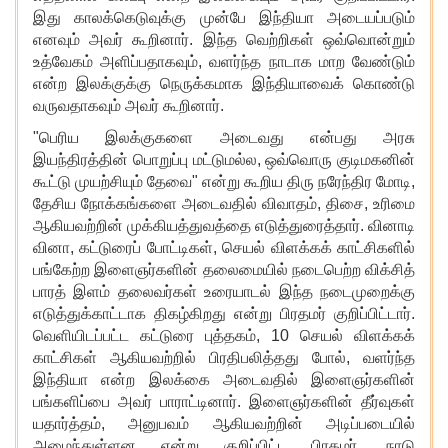
இது காலக்கெடுவுக்கு முன்பே இந்தியா அடையப்படும்
எனவும் அவர் கூறினார். இந்த வெற்றிகள் ஒவ்வொன்றும்
உத்வேகம் அளிப்பதாகவும், வளர்ந்த நாடாக மாற வேண்டும்
என்ற இலக்குக்கு நெருக்கமாக இந்தியாவைக் கொண்டு
வருவதாகவும் அவர் கூறினார்.
"பெரிய இலக்குகளை அடைவது என்பது அரசு
இயந்திரத்தின் பொறுப்பு மட்டுமல்ல
, ஒவ்வொரு குடிமகனின்
கூட்டு முயற்சியும் தேவை" என்று கூறிய திரு நரேந்திர மோடி,
தேசிய நோக்கங்களை அடைவதில் விவாதம், திசை, உரிமை
ஆகியவற்றின் முக்கியத்துவத்தை எடுத்துரைத்தார். வினாடி
வினா, கட்டுரைப் போட்டிகள், செயல் விளக்கக் காட்சிகளில்
பங்கேற்ற இளைஞர்களின் தலைமையில் நடைபெற்ற விக்சித்
பாரத் இளம் தலைவர்கள் உரையாடல் இந்த நடைமுறைக்கு
எடுத்துக்காட்டாக திகழ்கிறது என்று பிரதமர் குறிப்பிட்டார்.
வெளியிடப்பட்ட கட்டுரை புத்தகம், 10 செயல் விளக்கக்
காட்சிகள் ஆகியவற்றில் பிரதிபலித்தது போல், வளர்ந்த
இந்தியா என்ற இலக்கை அடைவதில் இளைஞர்களின்
பங்களிப்பை அவர் பாராட்டினார். இளைஞர்களின் தீர்வுகள்
யதார்த்தம், அனுபவம் ஆகியவற்றின் அடிப்படையில்
அமைந்துள்ளன என்று குறிப்பிட்ட பிரதமர், நாடு