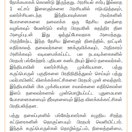
நோக்கமாகக் கொண்டு இருந்தது. அரசியல் சார்பு இல்லாத
1 லட்சம் இளைஞர்களை அரசியலில் ஈடுபடுத்தவும்
,
வளர்ச்சியடைந்த இந்தியாவுக்கான அவர்களின்
யோசனைகளை நனவாக்க ஒரு தேசிய தளத்தை
வழங்கவும் வேண்டும் என்ற பிரதமரின் சுதந்திர தின
அழைப்புடன் இது ஒத்துப்போவதாக அமைந்தது.
அதற்கேற்ப, இந்த தேசிய இளைஞர் தினத்தில், நாட்டின்
எதிர்காலத் தலைவர்களை ஊக்குவிக்கவும், அதிகாரம்
அளிக்கவும் வடிவமைக்கப்பட்ட பல நடவடிக்கைகளில்
பிரதமர் பங்கேற்றார். புதியன கண்டறியும்
இளம் தலைவர்கள்
,
இந்தியாவின் வளர்ச்சிக்கு முக்கியமான, பத்து
கருப்பொருள் பகுதிகளை பிரதிநிதித்துவம் செய்யும் பத்து
பவர்பாயிண்ட் விளக்கக்காட்சிகளை பிரதமர் முன் வைத்தார்.
இந்தியாவின் மிக முக்கியமான சவால்களை எதிர்கொள்ள
இளம் தலைவர்களால் முன்மொழியப்பட்ட புதுமையான
யோசனைகளையும்
தீர்வுகளையும் இந்த விளக்கக்காட்சிகள்
பிரதிபலித்தன.
பத்து தலைப்புகளில் பங்கேற்பாளர்கள் எழுதிய சிறந்த
கட்டுரைகளின் தொகுப்பையும் பிரதமர் வெளியிட்டார்.
இந்தக் கருப்பொருள்கள் தொழில்நுட்பம்
, நிலைத்தன்மை,