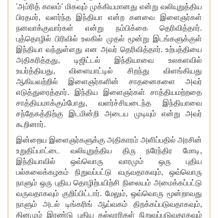
'அம்ரித் காலம்' மிகவும் முக்கியமானது என்று வலியுறுத்திய
பிரதமர், வளர்ந்த இந்தியா என்ற கனவை இளைஞர்கள்
நனவாக்குவார்கள் என்று நம்பிக்கை தெரிவித்தார்.
புத்தொழில் பிரிவில் உலகில் முதல் மூன்று இடங்களுக்குள்
இந்தியா வந்துள்ளது என அவர் தெரிவித்தார். உற்பத்தியை
அதிகரித்தது, டிஜிட்டல் இந்தியாவை உலகளவில்
உயர்த்தியது, விளையாட்டில் சிறந்து விளங்கியது
ஆகியவற்றில் இளைஞர்களின் சாதனைகளை அவர்
எடுத்துரைத்தார். இந்திய இளைஞர்கள் சாத்தியமற்றதை
சாத்தியமாக்கும்போது, வளர்ச்சியடைந்த இந்தியாவை
சந்தேகத்திற்கு இடமின்றி அடைய முடியும் என்று அவர்
கூறினார்.
இன்றைய இளைஞர்களுக்கு அதிகாரம் அளிப்பதில் அரசின்
உறுதிப்பாட்டை வலியுறுத்திய திரு நரேந்திர மோடி
,
இந்தியாவில் ஒவ்வொரு வாரமும் ஒரு புதிய
பல்கலைக்கழகம் நிறுவப்பட்டு வருவதாகவும், ஒவ்வொரு
நாளும் ஒரு புதிய தொழிற்பயிற்சி நிலையம் அமைக்கப்பட்டு
வருவதாகவும் குறிப்பிட்டார். மேலும், ஒவ்வொரு மூன்றாவது
நாளும் அடல் டிங்கரிங் ஆய்வகம் திறக்கப்படுவதாகவும்,
தினமும் இரண்டு புதிய கல்லூரிகள் நிறுவப்படுவதாகவும்