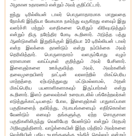
அழகான உதாரணம் என்றும் அவர் குறிப்பிட்டார்.
ஐந்து டிரில்லியன் டாலர் பொருளாதாரமாக மாறுவதை
நோக்கி இந்தியா வேகமாக நகர்ந்து வருகிறது எனவும் இது
வளர்ச்சி மற்றும் வசதிகளை பெரிதும் விரிவுபடுத்தும்
என்றும் திரு நரேந்திர மோடி கூறினார். அடுத்த பத்து
ஆண்டுகளின் இறுதிக்குள் இந்தியா 10 டிரில்லியன் டாலர்
என்ற இலக்கை தாண்டும் என்று நம்பிக்கை அவர்
தெரிவித்தார். பொருளாதாரம் வளரும்போது எழும்
ஏராளமான வாய்ப்புகள் குறித்தும் அவர் பேசினார்.
இளைஞர்களை ஊக்குவித்த அவர்
, அவர்களின்
தலைமுறையினர் நாட்டின் வரலாற்றில் மிகப்பெரிய
மாற்றத்தை ஏற்படுத்துவது மட்டுமல்லாமல், அதன்
மிகப்பெரிய பயனாளிகளாகவும் இருப்பார்கள் என்று
கூறினார். இளம் தலைவர்கள் உரையாடலில் பங்கேற்றவர்கள்
எடுத்துக்காட்டியதைப் போல, இளைஞர்கள் பாதுகாப்பான
பகுதிகளைத் தவிர்த்து, அபாயங்களையும் எதிர்கொள்ள
வேண்டும் எனவும் தங்களுக்கு ஏற்ற சொகுசான
பகுதிகளிலிருந்து வெளியேற வேண்டும் என்றும் பிரதமர்
அறிவுறுத்தினார். வாழ்க்கையின் இந்த மந்திரம் அவர்களை
வெற்றியின் புதிய உயரங்களுக்கு உந்திச் செல்லும் என்றும்