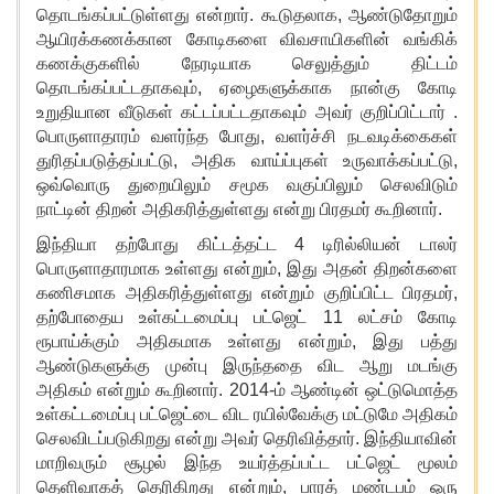
தொடங்கப்பட்டுள்ளது என்றார். கூடுதலாக, ஆண்டுதோறும்
ஆயிரக்கணக்கான கோடிகளை விவசாயிகளின் வங்கிக்
கணக்குகளில் நேரடியாக செலுத்தும் திட்டம்
தொடங்கப்பட்டதாகவும், ஏழைகளுக்காக நான்கு கோடி
உறுதியான வீடுகள் கட்டப்பட்டதாகவும் அவர் குறிப்பிட்டார்
.
பொருளாதாரம் வளர்ந்த போது, வளர்ச்சி நடவடிக்கைகள்
துரிதப்படுத்தப்பட்டு, அதிக வாய்ப்புகள் உருவாக்கப்பட்டு,
ஒவ்வொரு துறையிலும் சமூக வகுப்பிலும் செலவிடும்
நாட்டின் திறன் அதிகரித்துள்ளது என்று பிரதமர் கூறினார்.
இந்தியா தற்போது கிட்டத்தட்ட 4 டிரில்லியன் டாலர்
பொருளாதாரமாக உள்ளது என்றும்
, இது அதன் திறன்களை
கணிசமாக அதிகரித்துள்ளது என்றும் குறிப்பிட்ட பிரதமர்,
தற்போதைய உள்கட்டமைப்பு பட்ஜெட் 11 லட்சம் கோடி
ரூபாய்க்கும் அதிகமாக உள்ளது என்றும், இது பத்து
ஆண்டுகளுக்கு முன்பு இருந்ததை விட ஆறு மடங்கு
அதிகம் என்றும் கூறினார். 2014-ம் ஆண்டின் ஒட்டுமொத்த
உள்கட்டமைப்பு பட்ஜெட்டை விட ரயில்வேக்கு மட்டுமே அதிகம்
செலவிடப்படுகிறது என்று அவர் தெரிவித்தார். இந்தியாவின்
மாறிவரும் சூழல் இந்த உயர்த்தப்பட்ட பட்ஜெட் மூலம்
தெளிவாகத் தெரிகிறது என்றும், பாரத் மண்டபம் ஒரு