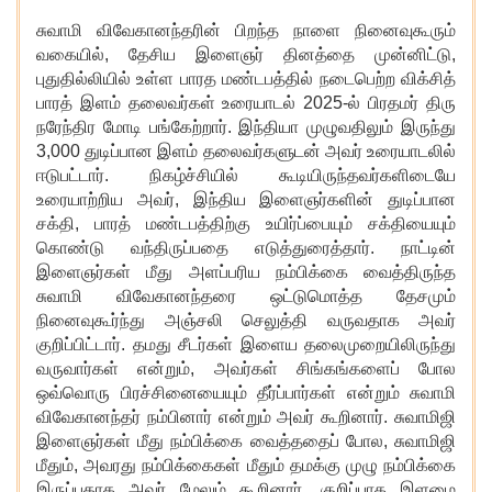
சுவாமி விவேகானந்தரின் பிறந்த நாளை நினைவுகூரும்
வகையில்
, தேசிய இளைஞர் தினத்தை முன்னிட்டு,
புதுதில்லியில் உள்ள பாரத மண்டபத்தில் நடைபெற்ற விக்சித்
பாரத் இளம் தலைவர்கள் உரையாடல் 2025-ல் பிரதமர் திரு
நரேந்திர மோடி பங்கேற்றார். இந்தியா முழுவதிலும் இருந்து
3,000 துடிப்பான இளம் தலைவர்களுடன் அவர் உரையாடலில்
ஈடுபட்டார். நிகழ்ச்சியில் கூடியிருந்தவர்களிடையே
உரையாற்றிய அவர், இந்திய இளைஞர்களின் துடிப்பான
சக்தி, பாரத் மண்டபத்திற்கு உயிர்ப்பையும் சக்தியையும்
கொண்டு வந்திருப்பதை எடுத்துரைத்தார். நாட்டின்
இளைஞர்கள் மீது அளப்பரிய நம்பிக்கை வைத்திருந்த
சுவாமி விவேகானந்தரை ஒட்டுமொத்த தேசமும்
நினைவுகூர்ந்து அஞ்சலி செலுத்தி வருவதாக அவர்
குறிப்பிட்டார். தமது சீடர்கள் இளைய தலைமுறையிலிருந்து
வருவார்கள் என்றும், அவர்கள் சிங்கங்களைப் போல
ஒவ்வொரு பிரச்சினையையும் தீர்ப்பார்கள் என்றும் சுவாமி
விவேகானந்தர் நம்பினார் என்றும் அவர் கூறினார். சுவாமிஜி
இளைஞர்கள் மீது நம்பிக்கை வைத்ததைப் போல, சுவாமிஜி
மீதும், அவரது நம்பிக்கைகள் மீதும் தமக்கு முழு நம்பிக்கை
இருப்பதாக அவர் மேலும் கூறினார். குறிப்பாக இளமை