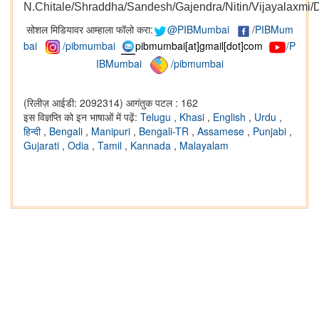
N.Chitale/Shraddha/Sandesh/Gajendra/Nitin/Vijayalaxmi
सोशल मिडियावर आम्हाला फॉलो करा:
@PIBMumbai
/
PIBMum
bai
/pibmumbai
pibmumbai[at]gmail[dot]com
/P
IBMumbai
/pibmumbai
(रिलीज़ आईडी: 2092314)
आगंतुक पटल : 162
इस विज्ञप्ति को इन भाषाओं में पढ़ें:
Telugu
,
Khasi
,
English
,
Urdu
,
हिन्दी
,
Bengali
,
Manipuri
,
Bengali-TR
,
Assamese
,
Punjabi
,
Gujarati
,
Odia
,
Tamil
,
Kannada
,
Malayalam