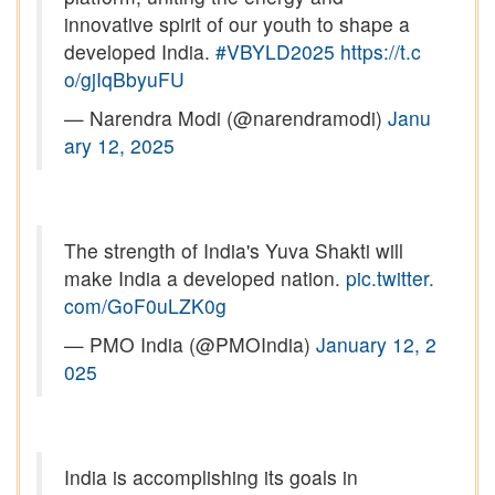
innovative spirit of our youth to shape a
developed India.
#VBYLD2025
https://t.c
o/gjIqBbyuFU
— Narendra Modi (@narendramodi)
Janu
ary 12, 2025
The strength of India's Yuva Shakti will
make India a developed nation.
pic.twitter.
com/GoF0uLZK0g
— PMO India (@PMOIndia)
January 12, 2
025
India is accomplishing its goals in