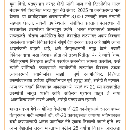
युवा दिनी, पंतप्रधान नरेंद्र मोदी यांनी आज नवी दिल्लीतील भारत
मंडपम येथे विकसित भारत युवा नेते संवाद 2025 या कार्यक्रमात भाग
घेतला. या कार्यक्रमात भारतभरातील 3,000 उत्साही तरुण नेत्यांनी
सहभाग घेतला. यावेळी उपस्थितांना संबोधित करताना पंतप्रधानांनी
भारतातील तरुणांच्या चैतन्यपूर्ण उर्जेने भारत मंडपममध्ये आणलेले
सळसळते चैतन्य अधोरेखित केले. देशातील तरुणांवर अपार विश्वास
असलेल्या स्वामी विवेकानंदांचे संपूर्ण देश स्मरण करत आहे आणि त्यांना
आदरांजली वाहतो आहे, असे पंतप्रधानांनी नमूद केले. स्वामी
विवेकानंदांचा असा विश्वास होता की तरुण पिढीतून येणारे त्यांचे शिष्य,
सिंहांप्रमाणे निधड्या छातीने प्रत्येक समस्येचा सामना करतील, असे
त्यांनी सांगितले. ज्याप्रमाणे स्वामीजींनी तरुणांवर विश्वास ठेवला
त्याचप्रमाणे स्वामीजींवर माझी पूर्ण स्वामीजींवर, विशेषत:
तरुणांबद्दलच्या त्यांच्या दृष्टिकोनावर पूर्ण श्रद्धा आहे, असेही ते म्हणाले.
आज जर स्वामी विवेकानंद आपल्यामध्ये असते तर 21 व्या शतकातील
तरुणांची जागृत शक्ती आणि सक्रिय प्रयत्न पाहून ते नव्या
आत्मविश्वासाने भारले असते, असेही पंतप्रधान म्हणाले.
भारत मंडपम येथे आयोजित केलेल्या जी-20 कार्यक्रमाचे स्मरण करून
पंतप्रधान मोदी म्हणाले की, जी-20 कार्यक्रमात जगाच्या भविष्याबद्दल
चर्चा करण्यासाठी अनेक जागतिक नेते एकाच ठिकाणी जमले होते, तर
आज देशातील तरुण भारताच्या पुढील 25 वर्षांचा विकास आराखडा