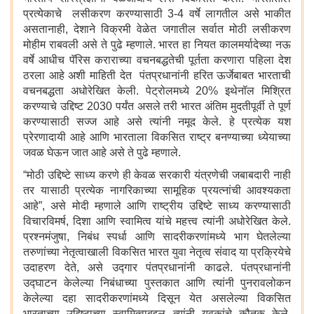
प्रत्येकाचे लसीकरण करण्यासाठी 3-4 वर्षे लागतील असे भाकीत
असतानाही, देशाने विक्रमी वेळेत जगातील सर्वात मोठी लसीकरण
मोहीम राबवली असे ते पुढे म्हणाले. भारत हा नियत कालमर्यादेच्या नऊ
वर्षे आधीच पॅरिस कराराच्या वचनबद्धतेची पूर्तता करणारा पहिला देश
ठरला आहे अशी माहिती देत पंतप्रधानांनी हरित ऊर्जेबाबत भारताची
वचनबद्धता अधोरेखित केली. पेट्रोलमध्ये 20% इथेनॉल मिश्रित
करण्याचे उद्दिष्ट 2030 पर्यंत असले तरी भारत अंतिम मुदतीपूर्वी ते पूर्ण
करण्यासाठी सज्ज आहे असे त्यांनी नमूद केले. हे प्रत्येक यश
प्रेरणादायी आहे आणि भारताला विकसित राष्ट्र बनण्याच्या ध्येयाच्या
जवळ घेऊन जात आहे असे ते पुढे म्हणाले.
“मोठी उद्दिष्टे साध्य करणे ही केवळ सरकारी यंत्रणेची जबाबदारी नाही
तर यासाठी प्रत्येक नागरिकाच्या सामूहिक प्रयत्नांची आवश्यकता
आहे”, असे मोदी म्हणाले आणि राष्ट्रीय उद्दिष्टे साध्य करण्यासाठी
विचारविमर्ष, दिशा आणि स्वामित्व यांचे महत्त्व त्यांनी अधोरेखित केले.
प्रश्नमंजुषा, निबंध स्पर्धा आणि सादरीकरणांमध्ये भाग घेतलेल्या
तरुणांच्या नेतृत्वाखाली विकसित भारत युवा नेतृत्व संवाद या प्रक्रियेचे
उदाहरण देते, असे उद्गार पंतप्रधानांनी काढले. पंतप्रधानांनी
उद्घाटन केलेल्या निबंधाच्या पुस्तकात आणि त्यांनी पुनरावलोकन
केलेल्या दहा सादरीकरणांमध्ये दिसून येत असलेल्या विकसित
भारताच्या उद्दिष्टाच्या स्वामित्वाबद्दल त्यांनी युवकांचे कौतुक केले.