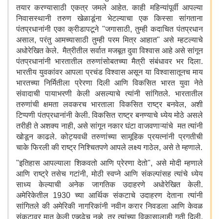
तयार करण्यासाठी एकत्र जमले आहेत. काही महिन्यांपूर्वी आपल्या
निवासस्थानी तरुण खेळाडूंना भेटल्याचा एक किस्सा सांगताना
पंतप्रधानांनी एका क्रीडापटूने "जगासाठी, तुम्ही कदाचित पंतप्रधान
असाल, परंतु आमच्यासाठी तुम्ही परम मित्र आहात" असे म्हटल्याचे
अधोरेखित केले. मैत्रीतील सर्वात मजबूत दुवा विश्वास आहे असे सांगून
पंतप्रधानांनी भारतातील तरुणांसोबतच्या मैत्री संबंधावर भर दिला.
भारतीय युवकांवर आपला प्रचंड विश्वास असून या विश्वासातूनच माय
भारतच्या निर्मितीला प्रेरणा दिली आणि विकसित भारत युवा नेते
संवादाची पायाभरणी केली असल्याचे त्यांनी सांगितले. भारतातील
तरुणांची क्षमता लवकरच भारताला विकसित राष्ट्र बनवेल, अशी
टिप्पणी पंतप्रधानांनी केली. विकसित राष्ट्र बनण्याचे ध्येय मोठे असले
तरीही ते अशक्य नाही, असे सांगून नकार घंटा वाजवणाऱ्यांचे मत त्यांनी
खोडून काढले. कोट्यवधी तरुणांच्या सामूहिक प्रयत्नांनी प्रगतीची
चाके फिरली की राष्ट्र निश्चितपणे आपले लक्ष्य गाठेल, असे ते म्हणाले.
"इतिहास आपल्याला शिकवतो आणि प्रेरणा देतो", असे मोदी म्हणाले
आणि राष्ट्रे तसेच गटांनी, मोठी स्वप्ने आणि संकल्पांसह त्यांचे ध्येय
साध्य केल्याची अनेक जागतिक उदाहरणे अधोरेखित केली.
अमेरिकेतील 1930 च्या आर्थिक संकटाचे उदाहरण देताना त्यांनी
सांगितले की अमेरिकी नागरिकांनी नवीन करार निवडला आणि केवळ
संकटावर मात केली एव्हढेच नव्हे तर त्यांच्या विकासालाही गती दिली.