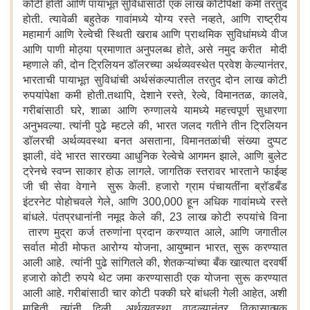
कोटी होती आणि पायाभूत सुविधांसाठी एक लाख कोटींपेक्षा कमी तरतुद
होती. त्यावेळी बहुतेक गावांमध्ये योग्य रस्ते नव्हते, आणि राष्ट्रीय
महामार्ग आणि रेल्वेची स्थिती खराब आणि प्राथमिक सुविधांमध्ये वीज
आणि पाणी मोठ्या प्रमाणात अनुपलब्ध होते, असे नमुद करीत मोदी
म्हणाले की, दोन ट्रिलियन डॉलरच्या अर्थव्यवस्थेत प्रवेश केल्यानंतर,
भारताची पायाभूत सुविधांची अर्थसंकल्पातील तरतुद दोन लाख कोटी
रुपयांपेक्षा कमी होती.तथापि, देशाने रस्ते, रेल्वे, विमानतळ, कालवे,
गरीबांसाठी घरे, शाळा आणि रुग्णालये यामध्ये महत्त्वपूर्ण सुधारणा
अनुभवल्या. त्यांनी पुढे म्हटले की, भारत जलद गतीने तीन ट्रिलियन
डॉलरची अर्थव्यवस्था बनत असताना, विमानतळांची संख्या दुप्पट
झाली, वंदे भारत सारख्या आधुनिक रेल्वेचे आगमन झाले, आणि बुलेट
ट्रेनचे स्वप्न साकार होऊ लागले. जागतिक स्तरावर भारताने फाईव्ह
जी ची सेवा वेगाने सुरू केली. हजारो ग्राम पंचायतींना ब्रॉडबँड
इंटरनेट पोहोचवले गेले, आणि 300,000 हून अधिक गावांमध्ये रस्ते
बांधले. पंतप्रधानांनी नमूद केले की, 23 लाख कोटी रुपयांचे विना
तारण मुद्रा कर्ज तरुणांना प्रदान करण्यात आले, आणि जगातील
सर्वात मोठी मोफत आरोग्य योजना, आयुष्मान भारत, सुरू करण्यात
आली आहे. त्यांनी पुढे सांगितले की, शेतकऱ्यांच्या बँक खात्यात दरवर्षी
हजारो कोटी रुपये थेट जमा करण्यासाठी एक योजना सुरू करण्यात
आली आहे. गरीबांसाठी चार कोटी पक्की घरे बांधली गेली आहेत, अशी
माहिती त्यांनी दिली. अर्थव्यवस्था वाढल्यानंतर विकासात्मक