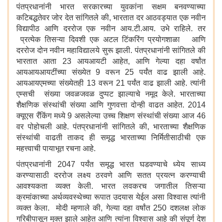
पंतप्रधानांनी भारत सरकारच्या युवकांना सक्षम बनवण्याच्या
कटिबद्धतेवर जोर देत सांगितले की, भारतात दर आठवड्यात एक नवीन
विद्यापीठ आणि दररोज एक नवीन आय.टी.आय. उभे राहिले. तर
प्रत्येक तिसऱ्या दिवशी एक अटल टिंकरिंग प्रयोगशाळा आणि
दररोज दोन नवीन महाविद्यालये सुरू झाली. पंतप्रधानांनी सांगितले की
भारतात आता 23 आयआयटी आहेत, आणि गेल्या दहा वर्षांत
आयआयआयटींच्या संख्येत 9 वरून 25 पर्यंत वाढ झाली आहे.
आयआयएमच्या संख्येतही 13 वरून 21 पर्यंत वाढ झाली आहे. त्यांनी
एम्सची संख्या जवळजवळ दुप्पट झाल्याचे नमूद केले. भारताच्या
शैक्षणिक संस्थांची संख्या आणि गुणवत्ता दोन्ही वाढत आहेत. 2014
क्यूएस रँकिंग मध्ये 9 असलेल्या उच्च शिक्षण संस्थांची संख्या आज 46
वर पोहोचली आहे. पंतप्रधानांनी सांगितले की, भारताच्या शैक्षणिक
संस्थांची वाढती ताकद ही समृद्ध भारताच्या निर्मितीसाठीची एक
महत्त्वाची पायाभूत रचना आहे.
पंतप्रधानांनी 2047 पर्यंत समृद्ध भारत घडवण्याचे ध्येय साध्य
करण्यासाठी दररोज लक्ष्य ठरवणे आणि सतत प्रयत्न करण्याची
आवश्यकता व्यक्त केली. भारत लवकरच जगातील तिसऱ्या
क्रमांकाच्या अर्थव्यवस्थेच्या रूपात उदयास येईल असा विश्वास त्यांनी
व्यक्त केला. मोदी म्हणाले की, गेल्या दहा वर्षांत 250 दशलक्ष लोक
गरिबीपासून मुक्त झाले आहेत आणि त्यांना विश्वास आहे की संपूर्ण देश