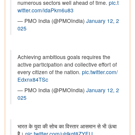
numerous sectors well ahead of time.
pic.t
witter.com/idaPkm6u83
— PMO India (@PMOIndia)
January 12, 2
025
Achieving ambitious goals requires the
active participation and collective effort of
every citizen of the nation.
pic.twitter.com/
Edxnx84TSc
— PMO India (@PMOIndia)
January 12, 2
025
भारत के युवा की सोच का विस्तार आसमान से भी ऊंचा
है।
pic.twitter.com/uHkgt8ZYEU