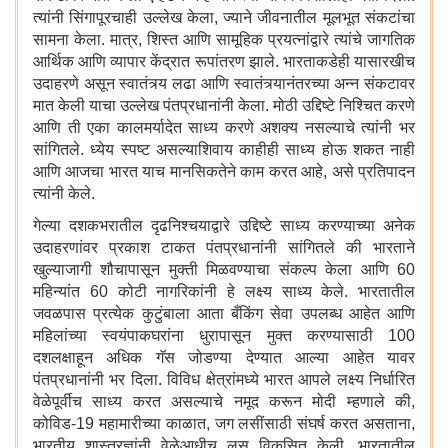
त्यांनी सिंगापूरचाही उल्लेख केला, ज्याने जीवनातील मूलभूत संकटांचा
सामना केला. मात्र, शिस्त आणि सामूहिक प्रयत्नांद्वारे त्यांचे जागतिक
आर्थिक आणि व्यापार केंद्रात रूपांतरण झाले. भारताकडेही यासारखीच
उदाहरणे असून स्वातंत्र्य लढा आणि स्वातंत्र्यानंतरच्या अन्न संकटावर
मात केली याचा उल्लेख पंतप्रधानांनी केला. मोठी उद्दिष्टे निश्चित करणे
आणि ती एका कालमर्यादेत साध्य करणे अशक्य नसल्याचे त्यांनी भर
सांगितले. ध्येय स्पष्ट असल्याशिवाय काहीही साध्य होऊ शकत नाही
आणि आजचा भारत याच मानसिकतेने काम करत आहे, असे प्रतिपादन
त्यांनी केले.
गेल्या दशकभरातील दृढनिश्चयाद्वारे उद्दिष्टे साध्य करण्याच्या अनेक
उदाहरणांवर प्रकाश टाकत पंतप्रधानांनी सांगितले की भारताने
खुल्याजागी शौचापासून मुक्ती मिळवण्याचा संकल्प केला आणि 60
महिन्यांत 60 कोटी नागरिकांनी हे लक्ष्य साध्य केले. भारतातील
जवळपास प्रत्येक कुटुंबाला आता बँकिंग सेवा उपलब्ध आहेत आणि
महिलांच्या स्वयंपाकघरांना धुरापासून मुक्त करण्यासाठी 100
दशलक्षाहून अधिक गॅस जोडण्या देण्यात आल्या आहेत यावर
पंतप्रधानांनी भर दिला. विविध क्षेत्रांमध्ये भारत आपले लक्ष्य निर्धारित
वेळेपूर्वीच साध्य करत असल्याचे नमूद करून मोदी म्हणाले की,
कोविड-19 महामारीच्या काळात, जग लसींसाठी संघर्ष करत असताना,
भारतीय शास्त्रज्ञांनी वेळेआधीच लस विकसित केली. भारतातील