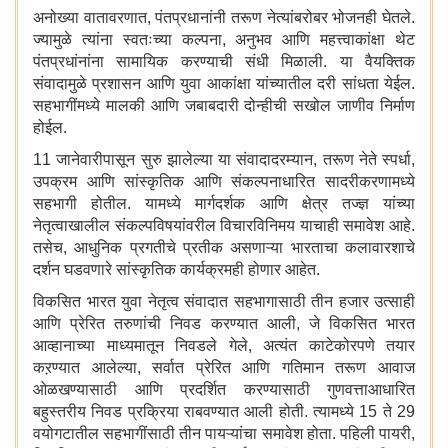
अनोख्या वातावरणात, पंतप्रधानांनी तरूण नेत्यांबरोबर भोजनही घेतले.
ज्यामुळे त्यांना स्वतःच्या कल्पना, अनुभव आणि महत्त्वाकांक्षा थेट
पंतप्रधांनांना सामायिक करण्याची संधी मिळाली. या वैयक्तिक
संवादामुळे प्रशासन आणि युवा आकांक्षा यांच्यातील दरी सांधता येईल.
सहभागींमध्ये मालकी आणि जबाबदारी दोन्हीची सखोल जाणीव निर्माण
होईल.
11 जानेवारीपासून सुरु झालेल्या या संवादादरम्यान, तरूण नेते स्पर्धा,
उपक्रम आणि सांस्कृतिक आणि संकल्पनाधारित सादरीकरणामध्ये
सहभागी होतील. यामध्ये मार्गदर्शक आणि क्षेत्र तज्ज्ञ यांच्या
नेतृत्वाखालील संकल्पविषयांवरील विचारविनिमय याचाही समावेश आहे.
तसेच, आधुनिक प्रगतीचे प्रतीक असणाऱ्या भारताचा कलावारशाचे
दर्शन घडवणारे सांस्कृतिक कार्यक्रमही होणार आहेत.
विकसित भारत युवा नेतृत्व संवादात सहभागासाठी तीन हजार उत्साही
आणि प्रेरित तरुणांची निवड करण्यात आली, जे विकसित भारत
आव्हानाच्या माध्यमातून निवडले गेले, अत्यंत काटेकोरपणे तयार
कऱण्यात आलेल्या, सर्वात प्रेरित आणि गतिमान तरूण आवाज
ओळखण्यासाठी आणि प्रदर्शित करण्यासाठी गुणवत्ताआधारित
बहुस्तरीय निवड प्रक्रिया राबवण्यात आली होती. त्यामध्ये 15 ते 29
वयोगटातील सहभागींसाठी तीन पायऱ्यांचा समावेश होता. पहिली पायरी,