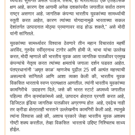
ध्येयाशी सुसंगत असले पाहिजे. तसेच, हा भारतासाठी एक ऐतिहासिक
क्षण आहे, कारण देश आगामी अनेक दशकांपर्यंत जगातील सर्वात तरुण
राष्ट्र असणार आहे. जागतिक कंपन्या भारतीय युवकांच्या सामर्थ्याची
स्तुती करत आहेत, कारण त्यांच्या योगदानामुळे भारताच्या सकल
देशांतर्गत उत्पादनात मोठ्या प्रमाणावर वाढ होऊ शकते," असे मोदी
यांनी सांगितले.
युवकांच्या सामर्थ्यावर विश्वास ठेवणारे तीन महान विचारवंत महर्षी
अरविंद, गुरुदेव रवींद्रनाथ टागोर आणि होमी जे. भाभा यांचा उल्लेख
करत, मोदी म्हणाले की भारतीय युवक आता जागतिक पातळीवर प्रमुख
कंपन्यांचे नेतृत्व करत त्यांच्या क्षमतांचे जगाला दर्शन घडवत आहेत.
पंतप्रधानांनी ‘अमृत काळ’ म्हणजेच पुढील 25 वर्षे अत्यंत महत्त्वाची
असल्याचे सांगितले आणि आशा व्यक्त केली की, भारतीय युवक
विकसित भारताचे स्वप्न प्रत्यक्षात आणतील. त्यांनी भारतीय युवकांच्या
कामगिरीचे उदाहरण दिले, जसे की भारत स्टार्ट अपमध्ये जगातील
पहिल्या तीन क्रमांकांमध्ये आहे, उत्पादन क्षेत्रात प्रगती करत आहे,
डिजिटल इंडिया जागतिक पातळीवर अग्रगण्य होत आहे, एवढेच नाही
तर क्रीडा क्षेत्रातही भारताने उल्लेखनीय कामगिरी केली आहे. त्यामुळे
त्यांना विश्वास आहे की, अशाच प्रकारे जेव्हा भारतीय युवक अशक्य
गोष्टी शक्य करतील, तेव्हा विकसित भारताचे उद्दिष्ट निश्चितच साध्य
होईल.