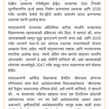
देखील लवकरच गरिबीमुक्त होईल. भारताच्या 500 गिगावॅट
नूतनीकरणीय ऊर्जा क्षमता निर्माण करण्याच्या लक्ष्याचा आणि 2030
पर्यंत भारतीय रेल्वेचे नेट-झीरो कार्बन उत्सर्जन साध्य करण्याच्या
लक्ष्याचा त्यांनी उल्लेख केला.
पंतप्रधानांनी भारताच्या ऑलिम्पिक क्रीडा स्पर्धांचे यजमानपद
मिळवण्याच्या महत्त्वाकांक्षी उद्दिष्टावर जोर दिला. ते म्हणाले की, भारत
अंतराळशक्ती म्हणून सुद्धा झपाट्याने प्रगती करत आहे, आणि 2035
पर्यंत भारताने स्वतःचे एक अंतराळ स्थानक स्थापनेसाठी योजना
आखल्या गेल्या आहेत. त्यांनी चांद्रयानच्या यशाचा आणि गगनयानाच्या
तयारीचा उल्लेख केला, ज्याचे अंतिम ध्येय म्हणजे चंद्रावर भारतीय
अंतराळवीर उतरवणे हे आहे. मोदींनी सांगितले की, अशा महत्त्वाकांक्षी
ध्येयांच्या साध्यतेमुळे 2047 पर्यंत समृद्ध भारत घडवण्याचा मार्ग मोकळा
होईल.
पंतप्रधानांनी आर्थिक विकासाचा दैनंदिन जीवनावर होणाऱ्या
परिणामावर भाष्य केले. अर्थव्यवस्थेच्या विकासाबरोबरच जीवनाच्या
सर्व पैलूंवर सकारात्मक परिणाम होतो, असे त्यांनी सांगितले. ते म्हणाले
की, या शतकाच्या पहिल्या दशकात भारत एक ट्रिलियन डॉलरची
अर्थव्यवस्था बनला. पण त्या वेळी अर्थव्यवस्थेचा आकार लहान
असल्याने, कृषीसाठीची अर्थसंकल्पातील तरतुद फक्त काही हजार