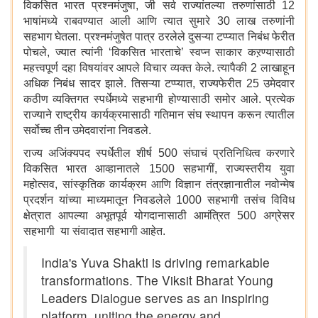
विकसित भारत प्रश्नमंजुषा, जी सर्व राज्यांतल्या तरुणांसाठी 12
भाषांमध्ये राबवण्यात आली आणि त्यात सुमारे 30 लाख तरुणांनी
सहभाग घेतला. प्रश्नमंजुषेत पात्र ठरलेले दुसऱ्या टप्प्यात निबंध फेरीत
पोचले, ज्यात त्यांनी ‘विकसित भारताचे’ स्वप्न साकार कऱण्यासाठी
महत्त्वपूर्ण दहा विषयांवर आपले विचार व्यक्त केले. त्यापैकी 2 लाखाहून
अधिक निबंध सादर झाले. तिसऱ्या टप्प्यात, राज्यफेरीत 25 उमेदवार
कठीण व्यक्तिगत स्पर्धेमध्ये सहभागी होण्यासाठी समोर आले. प्रत्येक
राज्याने राष्ट्रीय कार्यक्रमासाठी गतिमान संघ स्थापन करून त्यातील
सर्वोच्च तीन उमेदवारांना निवडले.
राज्य अजिंक्यपद स्पर्धेतील शीर्ष 500 संघाचं प्रतिनिधित्व करणारे
विकसित भारत आव्हानातले 1500 सहभागीं, राज्यस्तरीय युवा
महोत्सव, सांस्कृतिक कार्यक्रम आणि विज्ञान तंत्रज्ञानातील नवोन्मेष
प्रदर्शन यांच्या माध्यमातून निवडलेले 1000 सहभागी तसंच विविध
क्षेत्रात आपल्या अभूतपूर्व योगदानासाठी आमंत्रित 500 अग्रेसर
सहभागी या संवादात सहभागी आहेत.
India's Yuva Shakti is driving remarkable
transformations. The Viksit Bharat Young
Leaders Dialogue serves as an inspiring
platform, uniting the energy and