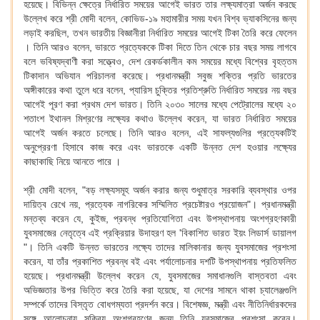
হয়েছে। বিভিন্ন ক্ষেত্রে নির্ধারিত সময়ের আগেই ভারত তার লক্ষ্যমাত্রা অর্জন করছে
উল্লেখ করে শ্রী মোদী বলেন, কোভিড-১৯ মহামারীর সময় যখন বিশ্ব ভ্যাকসিনের জন্য
লড়াই করছিল, তখন ভারতীয় বিজ্ঞানীরা নির্ধারিত সময়ের আগেই টিকা তৈরি করে ফেলেন
। তিনি আরও বলেন, ভারতে প্রত্যেককে টিকা দিতে তিন থেকে চার বছর সময় লাগবে
বলে ভবিষ্যদ্বাণী করা সত্ত্বেও, দেশ রেকর্ডকালীন কম সময়ের মধ্যে বিশ্বের বৃহত্তম
টিকাদান অভিযান পরিচালনা করেছে। প্রধানমন্ত্রী সবুজ শক্তির প্রতি ভারতের
অঙ্গীকারের কথা তুলে ধরে বলেন, প্যারিস চুক্তির প্রতিশ্রুতি নির্ধারিত সময়ের নয় বছর
আগেই পূরণ করা প্রথম দেশ ভারত। তিনি ২০৩০ সালের মধ্যে পেট্রোলের মধ্যে ২০
শতাংশ ইথানল মিশ্রণের লক্ষ্যের কথাও উল্লেখ করেন, যা ভারত নির্ধারিত সময়ের
আগেই অর্জন করতে চলেছে। তিনি আরও বলেন, এই সাফল্যগুলির প্রত্যেকটিই
অনুপ্রেরণা হিসাবে কাজ করে এবং ভারতকে একটি উন্নত দেশ হওয়ার লক্ষ্যের
কাছাকাছি নিয়ে আনতে পারে ।
শ্রী মোদী বলেন, "বড় লক্ষ্যসমূহ অর্জন করার জন্য শুধুমাত্র সরকারি ব্যবস্থার ওপর
দায়িত্ব রেখে নয়, প্রত্যেক নাগরিকের সম্মিলিত প্রচেষ্টারও প্রয়োজন"। প্রধানমন্ত্রী
মন্তব্য করেন যে, কুইজ, প্রবন্ধ প্রতিযোগিতা এবং উপস্থাপনায় অংশগ্রহণকারী
যুবসমাজের নেতৃত্বে এই প্রক্রিয়ার উদাহরণ হল 'বিকাশিত ভারত ইয়ং লিডার্স ডায়ালগ
"। তিনি একটি উন্নত ভারতের লক্ষ্যে তাদের মালিকানার জন্য যুবসমাজের প্রশংসা
করেন, যা তাঁর প্রকাশিত প্রবন্ধ বই এবং পর্যালোচনার দশটি উপস্থাপনায় প্রতিফলিত
হয়েছে। প্রধানমন্ত্রী উল্লেখ করেন যে, যুবসমাজের সমাধানগুলি বাস্তবতা এবং
অভিজ্ঞতার উপর ভিত্তি করে তৈরি করা হয়েছে, যা দেশের সামনে থাকা চ্যালেঞ্জগুলি
সম্পর্কে তাদের বিস্তৃত বোধগম্যতা প্রদর্শন করে। বিশেষজ্ঞ, মন্ত্রী এবং নীতিনির্ধারকদের
সঙ্গে আলোচনায় সক্রিয় অংশগ্রহণের জন্য তিনি যুবসমাজের প্রশংসা করেন।