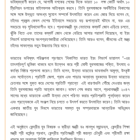
ভবিষ্যদ্বাণী করেন যে, আগামী দশকের শেষের দিকে ভারত ১০ লক্ষ কোটি অর্থাৎ ১০
ট্রিলিয়ন ডলারের মাইলফলক অতিক্রম করবে। তিনি যুবসমাজকে অর্থনীতির বিকাশের
সঙ্গে সঙ্গে উদ্ভূত অসংখ্য সুযোগ সম্পর্কে উৎসাহিত করেন এবং জোর দিয়ে বলেন যে,
তাঁদের প্রজন্ম কেবল দেশের ইতিহাসে সবচেয়ে বড় রূপান্তরই ঘটাবে না, বরং এর
সবচেয়ে বড় সুবিধাভোগীও হবে। প্রধানমন্ত্রী যুব নেতাদের কম্ফর্ট জোন এড়িয়ে চলতে,
ঝুঁকি নিতে এবং তাদের কম্ফর্ট জোন থেকে বেরিয়ে আসার পরামর্শ দিয়েছেন, যা ইয়ং
লিডার্স ডায়ালগের অংশগ্রহণকারীরা দেখিয়েছেন। তিনি আরও বলেন, জীবনের এই মন্ত্র
তাঁদের সাফল্যের নতুন উচ্চতায় নিয়ে যাবে।
ভারতের ভবিষ্যৎ পরিকল্পনা প্রণয়নে 'বিকাশিত ভারত ইয়ং লিডার্স ডায়ালগ "-এর
তাৎপর্য্যপূর্ণ ভূমিকা থাকবে বলে উল্লেখ করে শ্রী মোদী যুবসমাজের শক্তি, উৎসাহ ও
কর্তব্য নিষ্ঠার প্রশংসা করেন। তিনি বলেন, উন্নত ভারতের ভাবনাগুলি অমূল্য, উৎকৃষ্ট
এবং সর্বোত্তম। প্রতিটি জেলা, গ্রাম এবং পাড়ার অন্যান্য যুবকদের উন্নত ভারতের
চেতনার সঙ্গে যুক্ত করে দেশের প্রতিটি প্রান্তে এই ধারণাগুলি পৌঁছে দেওয়ার জন্য
তিনি যুবসমাজের প্রতি আহ্বান জানান। ভাষণ শেষ করার আগে, প্রধানমন্ত্রী ২০৪৭
সালের মধ্যে ভারতকে একটি উন্নত দেশে পরিণত করার প্রতিশ্রুতি পুনর্ব্যক্ত করেন
এবং প্রত্যেককে এই সংকল্প নিয়ে চলতে ও উৎসর্গ করতে উৎসাহিত করেন। তিনি আরও
একবার জাতীয় যুব দিবসে ভারতের সমস্ত যুব সম্প্রদায়কে আন্তরিক অভিনন্দন
জানিয়েছেন।
এই অনুষ্ঠানে কেন্দ্রীয় যুব বিষয়ক ও ক্রীড়া মন্ত্রী ডঃ মানসুখ ম্যান্ডভ্য, কেন্দ্রীয় শিক্ষা
মন্ত্রী শ্রী ধর্মেন্দ্র প্রধান, কেন্দ্রীয় প্রতিমন্ত্রী শ্রী জয়ন্ত চৌধুরী এবং শ্রীমতী রক্ষা
খাদসে সহ অন্যান্য বিশিষ্ট ব্যক্তিরা উপস্থিত ছিলেন।