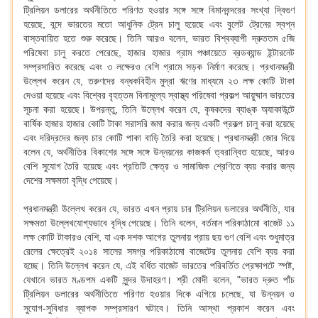
ট্রিলিয়ন ডলারের অর্থনীতিতে পরিণত হওয়ার সঙ্গে সঙ্গে বিমানবন্দরের সংখ্যা দ্বিগুণ
হয়েছে, বন্দে ভারতের মতো আধুনিক ট্রেন চালু হয়েছে এবং বুলেট ট্রেনের স্বপ্ন
বাস্তবায়িত হতে শুরু করেছে। তিনি আরও বলেন, ভারত বিশ্বব্যাপী দ্রুততম ৫জি
পরিষেবা চালু করতে পেরেছে, হাজার হাজার গ্রাম পঞ্চায়েতে ব্রডব্যান্ড ইন্টারনেট
সম্প্রসারিত করেছে এবং ৩ লক্ষেরও বেশি গ্রামে সড়ক নির্মাণ করেছে। প্রধানমন্ত্রী
উল্লেখ করেন যে, তরুণদের বন্ধকবিহীন মুদ্রা ঋণের মাধ্যমে ২৩ লক্ষ কোটি টাকা
দেওয়া হয়েছে এবং বিশ্বের বৃহত্তম বিনামূল্যে স্বাস্থ্য পরিষেবা প্রকল্প আয়ুষ্মান ভারতের
সূচনা করা হয়েছে। উপরন্তু, তিনি উল্লেখ করেন যে, কৃষকদের ব্যাঙ্ক অ্যাকাউন্টে
বার্ষিক হাজার হাজার কোটি টাকা সরাসরি জমা করার জন্য একটি প্রকল্প চালু করা হয়েছে
এবং দরিদ্রদের জন্য চার কোটি পাকা বাড়ি তৈরি করা হয়েছে। প্রধানমন্ত্রী জোর দিয়ে
বলেন যে, অর্থনীতির বিকাশের সঙ্গে সঙ্গে উন্নয়নের কাজকর্ম ত্বরান্বিত হয়েছে, আরও
বেশি সুযোগ তৈরি হয়েছে এবং প্রতিটি ক্ষেত্র ও সামাজিক শ্রেণিতে ব্যয় করার জন্য
দেশের সক্ষমতা বৃদ্ধি পেয়েছে।
প্রধানমন্ত্রী উল্লেখ করেন যে, ভারত এখন প্রায় চার ট্রিলিয়ন ডলারের অর্থনীতি, যার
সক্ষমতা উল্লেখযোগ্যভাবে বৃদ্ধি পেয়েছে। তিনি বলেন, বর্তমান পরিকাঠামো বাজেট ১১
লক্ষ কোটি টাকারও বেশি, যা এক দশক আগের তুলনায় প্রায় ছয় গুণ বেশি এবং শুধুমাত্র
রেলের ক্ষেত্রেই ২০১৪ সালের সমগ্র পরিকাঠামো বাজেটের তুলনায় বেশি ব্যয় করা
হচ্ছে। তিনি উল্লেখ করেন যে, এই বর্ধিত বাজেট ভারতের পরিবর্তিত প্রেক্ষাপটে স্পষ্ট,
যেখানে ভারত মণ্ডপম একটি সুন্দর উদাহরণ। শ্রী মোদী বলেন, "ভারত দ্রুত পাঁচ
ট্রিলিয়ন ডলারের অর্থনীতিতে পরিণত হওয়ার দিকে এগিয়ে চলেছে, যা উন্নয়ন ও
সুযোগ-সুবিধার ব্যাপক সম্প্রসারণ ঘটাবে। তিনি আস্থা প্রকাশ করেন এবং