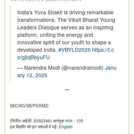
India's Yuva Shakti is driving remarkable
transformations. The Viksit Bharat Young
Leaders Dialogue serves as an inspiring
platform, uniting the energy and
innovative spirit of our youth to shape a
developed India.
#VBYLD2025
https://t.c
o/gjIqBbyuFU
— Narendra Modi (@narendramodi)
Janu
ary 12, 2025
***
SKC/KG/SB/PS/KMD
(रिलीज़ आईडी: 2092346)
आगंतुक पटल : 105
इस विज्ञप्ति को इन भाषाओं में पढ़ें:
English