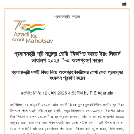
প্রধানমন্ত্রীর দপ্তর
প্রধানমন্ত্রী শ্রী নরেন্দ্র মোদী 'বিকশিত ভারত ইয়ং লিডার্স
ডায়ালগ ২০২৫ "-এ অংশগ্রহণ করেন
প্রধানমন্ত্রী দশটি বিষয় নিয়ে অংশগ্রহণকারীদের লেখা সেরা প্রবন্ধের
সংকলন প্রকাশ করেন
प्रविष्टि तिथि: 12 JAN 2025 4:53PM by PIB Agartala
নয়াদিল্লি, ১২ জানুয়ারী ২০২৫: আজ স্বামী বিবেকানন্দের জন্মবার্ষিকীতে জাতীয় যুব দিবস
উপলক্ষে প্রধানমন্ত্রী শ্রী নরেন্দ্র মোদী নতুন দিল্লির ভারত মণ্ডপমে 'বিকশিত ভারত
ইয়ং লিডার্স ডায়ালগ ২০২৫ "-এ অংশগ্রহণ করেন। সারা ভারত থেকে আগত ৩০০০
সক্রিয় তরুণ নেতাদের সঙ্গে প্রধানমন্ত্রী এক মঞ্চে সামিল হন । এই উপলক্ষে ভাষণ
দিতে গিয়ে তিনি ভারতের যুবসমাজের প্রাণবন্ত শক্তির কথা তুলে ধরেন, তিনি বলেন,