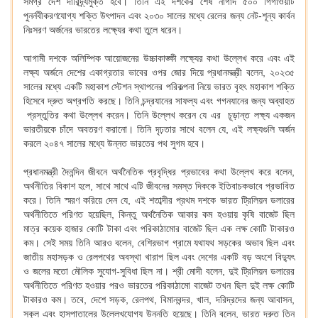
সমগ্র দেশ দারিদ্র্যমুক্ত হবে। তিনি এই দশকের শেষ নাগাদ ৫০০ গিগাওয়াট
পুনর্নবীকরণযোগ্য শক্তি উৎপাদন এবং ২০৩০ সালের মধ্যে রেলের জন্য নেট-শূন্য কার্বন
নিঃসরণ অর্জনের ভারতের লক্ষ্যের কথা তুলে ধরেন।
আগামী দশকে অলিম্পিক আয়োজনের উচ্চাকাঙ্ক্ষী লক্ষ্যের কথা উল্লেখ করে এবং এই
লক্ষ্য অর্জনে দেশের একাগ্রতার ভাবের ওপর জোর দিয়ে প্রধানমন্ত্রী বলেন, ২০২৩৫
সালের মধ্যে একটি মহাকাশ স্টেশন স্থাপনের পরিকল্পনা নিয়ে ভারত বৃহৎ মহাকাশ শক্তি
হিসেবে দ্রুত অগ্রগতি করছে। তিনি চন্দ্রযানের সাফল্য এবং গগনযানের জন্য অব্যাহত
প্রস্তুতির কথা উল্লেখ করেন। তিনি উল্লেখ করেন যে এর চূড়ান্ত লক্ষ্য একজন
ভারতীয়কে চাঁদে অবতরণ করানো। তিনি দৃঢ়তার সাথে বলেন যে, এই লক্ষ্যগুলি অর্জন
করলে ২০৪৭ সালের মধ্যে উন্নত ভারতের পথ সুগম হবে।
প্রধানমন্ত্রী দৈনন্দিন জীবনে অর্থনৈতিক প্রবৃদ্ধির প্রভাবের কথা উল্লেখ করে বলেন,
অর্থনীতির বিকাশ হলে, সাথে সাথে এটি জীবনের সমস্ত দিককে ইতিবাচকভাবে প্রভাবিত
করে। তিনি স্মরণ করিয়ে দেন যে, এই শতাব্দীর প্রথম দশকে ভারত ট্রিলিয়ন ডলারের
অর্থনীতিতে পরিণত হয়েছিল, কিন্তু অর্থনৈতিক আকার কম হওয়ায় কৃষি বাজেট ছিল
মাত্র কয়েক হাজার কোটি টাকা এবং পরিকাঠামোর বাজেট ছিল এক লক্ষ কোটি টাকারও
কম। সেই সময় তিনি আরও বলেন, বেশিরভাগ গ্রামে যথাযথ সড়কের অভাব ছিল এবং
জাতীয় মহাসড়ক ও রেলপথের অবস্থা খারাপ ছিল এবং দেশের একটি বড় অংশে বিদ্যুৎ
ও জলের মতো মৌলিক সুযোগ-সুবিধা ছিল না। শ্রী মোদী বলেন, দুই ট্রিলিয়ন ডলারের
অর্থনীতিতে পরিণত হওয়ার পরও ভারতের পরিকাঠামো বাজেট তখন ছিল দুই লক্ষ কোটি
টাকারও কম। তবে, দেশে সড়ক, রেলপথ, বিমানবন্দর, খাল, দরিদ্রদের জন্য আবাসন,
স্কুল এবং হাসপাতালের উল্লেখযোগ্য উন্নতি হয়েছে। তিনি বলেন, ভারত দ্রুত তিন