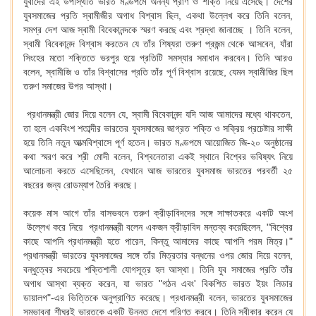
যুবাদের এই উপস্থিতি ভারত মণ্ডপমে অনন্য প্রাণ ও শক্তি নিয়ে এসেছে। দেশের
যুবসমাজের প্রতি স্বামীজীর অগাধ বিশ্বাস ছিল, একথা উল্লেখ করে তিনি বলেন,
সমগ্র দেশ আজ স্বামী বিবেকানন্দকে স্মরণ করছে এবং শ্রদ্ধা জানাচ্ছে । তিনি বলেন,
স্বামী বিবেকানন্দ বিশ্বাস করতেন যে তাঁর শিষ্যরা তরুণ প্রজন্ম থেকে আসবেন, যাঁরা
সিংহের মতো শক্তিতে ভরপুর হয়ে প্রতিটি সমস্যার সমাধান করবেন। তিনি আরও
বলেন, স্বামীজি ও তাঁর বিশ্বাসের প্রতি তাঁর পূর্ণ বিশ্বাস রয়েছে, যেমন স্বামীজির ছিল
তরুণ সমাজের উপর আস্থা।
প্রধানমন্ত্রী জোর দিয়ে বলেন যে, স্বামী বিবেকানন্দ যদি আজ আমাদের মধ্যে থাকতেন,
তা হলে একবিংশ শতাব্দীর ভারতের যুবসমাজের জাগ্রত শক্তি ও সক্রিয় প্রচেষ্টার সাক্ষী
হয়ে তিনি নতুন আত্মবিশ্বাসে পূর্ণ হতেন। ভারত মণ্ডপমে আয়োজিত জি-২০ অনুষ্ঠানের
কথা স্মরণ করে শ্রী মোদী বলেন, বিশ্বনেতারা একই স্থানে বিশ্বের ভবিষ্যৎ নিয়ে
আলোচনা করতে এসেছিলেন, যেখানে আজ ভারতের যুবসমাজ ভারতের পরবর্তী ২৫
বছরের জন্য রোডম্যাপ তৈরি করছে।
কয়েক মাস আগে তাঁর বাসভবনে তরুণ ক্রীড়াবিদদের সঙ্গে সাক্ষাতকরে একটি অংশ
উল্লেখ করে নিয়ে প্রধানমন্ত্রী বলেন একজন ক্রীড়াবিদ মন্তব্য করেছিলেন, "বিশ্বের
কাছে আপনি প্রধানমন্ত্রী হতে পারেন, কিন্তু আমাদের কাছে আপনি পরম মিত্র।"
প্রধানমন্ত্রী ভারতের যুবসমাজের সঙ্গে তাঁর মিত্রতার বন্ধনের ওপর জোর দিয়ে বলেন,
বন্ধুত্বের সবচেয়ে শক্তিশালী যোগসূত্র হল আস্থা। তিনি যুব সমাজের প্রতি তাঁর
অগাধ আস্থা ব্যক্ত করেন, যা ভারত "গঠন এবং' বিকশিত ভারত ইয়ং লিডার
ডায়ালগ"-এর ভিত্তিকে অনুপ্রাণিত করেছে। প্রধানমন্ত্রী বলেন, ভারতের যুবসমাজের
সম্ভাবনা শীঘ্রই ভারতকে একটি উন্নত দেশে পরিণত করবে। তিনি স্বীকার করেন যে