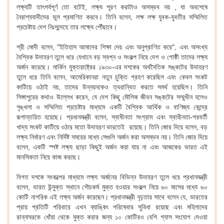
লক্ষ্যটি তাৎপর্যপূর্ণ তো বটেই, লক্ষ্য পূরণ করাটাও অসম্ভব নয় , যা অবশেষে
নৈরাশ্যবাদীদের ভুল প্রমাণিত করবে। তিনি বলেন, লক্ষ লক্ষ যুবক-যুবতীর সম্মিলিত
প্রচেষ্টায় দেশ নিঃসন্দেহে তার লক্ষ্যে পৌঁছাবে।
শ্রী মোদী বলেন, "ইতিহাস আমাদের শিক্ষা দেয় এবং অনুপ্রাণিত করে", এবং অসংখ্য
বৈশ্বিক উদাহরণ তুলে ধরে যেখানে বড় স্বপ্ন ও সংকল্প নিয়ে দেশ ও গোষ্ঠী তাদের লক্ষ্য
অর্জন করেছে। মার্কিন যুক্তরাষ্ট্রের ১৯৩০-এর দশকের অর্থনৈতিক সঙ্কটের উদাহরণ
তুলে ধরে তিনি বলেন, আমেরিকানরা নতুন চুক্তি গ্রহণ করেছিল এবং কেবল সংকট
কাটিয়ে ওঠাই নয়, তাদের উন্নয়নকেও ত্বরান্বিত করতে সমর্থ হয়েছিল। তিনি
সিঙ্গাপুরের কথাও উল্লেখ করেন, যে দেশ কিছু মৌলিক জীবন সঙ্কটের সম্মুখীন হলেও
শৃঙ্খলা ও সম্মিলিত প্রচেষ্টার মাধ্যমে একটি বৈশ্বিক আর্থিক ও বাণিজ্য কেন্দ্রে
রূপান্তরিত হয়েছে। প্রধানমন্ত্রী বলেন, স্বাধীনতা সংগ্রাম এবং স্বাধীনতা-পরবর্তী
খাদ্য সংকট কাটিয়ে ওঠার মতো উদাহরণ ভারতেই রয়েছে। তিনি জোর দিয়ে বলেন, বড়
লক্ষ্য নির্ধারণ এবং নির্দিষ্ট সময়ের মধ্যে সেগুলি অর্জন করা অসম্ভব নয়। তিনি জোর দিয়ে
বলেন, একটি স্পষ্ট লক্ষ্য ছাড়া কিছুই অর্জন করা যায় না এবং আজকের ভারত এই
মানসিকতা নিয়ে কাজ করছে।
বিগত দশকে সংকল্পের মাধ্যমে লক্ষ্য অর্জনের বিভিন্ন উদাহরণ তুলে ধরে প্রধানমন্ত্রী
বলেন, ভারত উন্মুক্ত স্থানে শৌচকর্ম মুক্ত হওয়ার সংকল্প নিয়ে ৬০ মাসের মধ্যে ৬০
কোটি নাগরিক এই লক্ষ্য অর্জন করেছেন। প্রধানমন্ত্রী দৃঢ়তার সাথে বলেন যে, ভারতের
প্রায় প্রতিটি পরিবারে এখন ব্যাঙ্কিং পরিষেবার সুবিধা রয়েছে এবং মহিলাদের
রান্নাঘরকে ধোঁয়া থেকে মুক্ত করার জন্য ১০ কোটিরও বেশি গ্যাস সংযোগ দেওয়া