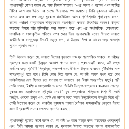
প্রধানমন্ত্রী ঘোষণা করেন যে, 'ইয়ং লিডার্স ডায়ালগ "-এর ভাবনা ও পরামর্শ এখন জাতীয়
নীতির অংশ হয়ে উঠবে, যা দেশের উন্নয়নের পথ দেখাবে। তিনি যুবকদের অভিনন্দন
জানান এবং এক লক্ষ নতুন যুবককে রাজনীতিতে আনার প্রতিশ্রুতি পুনর্ব্যক্ত করেন,
তাঁদের পরামর্শ বাস্তবায়নে সক্রিয়ভাবে অংশগ্রহণ করতে উৎসাহিত করেন। উন্নত
ভারতের বিষয়ে তাঁর দৃষ্টিভঙ্গির কথা উল্লেখ করে এবং এর অর্থনৈতিক, কৌশলগত,
সামাজিক ও সাংস্কৃতিক শক্তির ওপর জোর দিয়ে প্রধানমন্ত্রী বলেন, উন্নত ভারতে
অর্থনীতি ও বাস্তুতন্ত্র উভয়ই সমৃদ্ধ হবে, যা উন্নত শিক্ষা ও আয়ের জন্য অসংখ্য
সুযোগ প্রদান করবে।
তিনি উল্লেখ করেন যে, ভারতে বিশ্বের বৃহত্তম দক্ষ যুব শ্রমশক্তি থাকবে, যা তাঁদের
স্বপ্নের জন্য একটি উন্মুক্ত আকাশ প্রদান করবে। প্রধানমন্ত্রী বলেন, এই লক্ষ্য
অর্জনের জন্য প্রতিটি সিদ্ধান্ত, পদক্ষেপ এবং নীতিকে উন্নত ভারতের দৃষ্টিভঙ্গির সঙ্গে
সামঞ্জস্যপূর্ণ হতে হবে। তিনি জোর দিয়ে বলেন যে, আগামী কয়েক দশক ধরে দেশ
সর্বকনিষ্ঠদের দেশ হিসাবে রয়ে যাওয়ায় তা ভারতের এক বিরাট অগ্রগতির মুহূর্ত। শ্রী
মোদী বলেন, "বৈশ্বিক সংস্থাগুলি ভারতের জিডিপি উল্লেখযোগ্যভাবে বাড়ানোর ক্ষেত্রে
যুবসমাজের সম্ভাবনাকে স্বীকৃতি দেয়।" যুব সম্প্রদায়ের শক্তিতে বিশ্বাসী মহর্ষি
অরবিন্দ, গুরুদেব ঠাকুর এবং হোমি জে ভাবা'র মতো মহান চিন্তাবিদদের উদ্ধৃতি দিয়ে শ্রী
মোদী উল্লেখ করেন যে, ভারতীয় যুবসমাজ প্রধান বৈশ্বিক সংস্থাগুলির নেতৃত্ব দিচ্ছে
এবং বিশ্বব্যাপী তাদের সক্ষমতা প্রদর্শন করছে।
প্রধানমন্ত্রী দৃঢ়তার সাথে বলেন যে, আগামী ২৫ বছর 'অমৃত কাল "অত্যন্ত গুরুত্বপূর্ণ
এবং তিনি আস্থা প্রকাশ করেন যে, যুবসমাজ উন্নত ভারতের স্বপ্ন বাস্তবায়িত