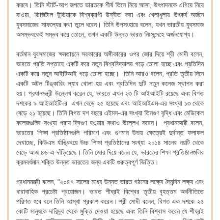
করবে। তিনি স্টার্ট-আপ জগতে ভারতকে শীর্ষ তিনে নিয়ে আসা, উৎপাদনকে এগিয়ে নিয়ে
যাওয়া, ডিজিটাল ইন্ডিয়াকে বিশ্বব্যাপী উন্নীত করা এবং খেলাধুলায় উৎকর্ষ অর্জনে
যুবসমাজের সাফল্যের কথা তুলে ধরেন। তিনি উপসংহারে বলেন, যখন ভারতীয় যুবসমাজ
অসম্ভবকেই সম্ভব করে তোলে, তখন একটি উন্নত ভারত নিঃসন্দেহে অর্জনযোগ্য।
বর্তমান যুবসমাজের ক্ষমতায়নে সরকারের অঙ্গীকারের ওপর জোর দিয়ে শ্রী মোদী বলেন,
ভারতে প্রতি সপ্তাহে একটি করে নতুন বিশ্ববিদ্যালয় গড়ে তোলা হচ্ছে এবং প্রতিদিন
একটি করে নতুন আইটিআই গড়ে তোলা হচ্ছে। তিনি আরও বলেন, প্রতি তৃতীয় দিনে
একটি অটল টিঙ্কারিং ল্যাব খোলা হয় এবং প্রতিদিন দুটি নতুন কলেজ স্থাপন করা
হয়। প্রধানমন্ত্রী উল্লেখ করেন যে, ভারতে এখন ২৩ টি আইআইটি রয়েছে এবং বিগত
দশকের ৯ আইআইটি-র এখন বেড়ে ২৫ হয়েছে এবং আইআইএম-এর সংখ্যা ১৩ থেকে
বেড়ে ২১ হয়েছে। তিনি বিগত দশ বছরে এইমস-এর সংখ্যা তিনগুণ বৃদ্ধি এবং মেডিকেল
কলেজগুলির সংখ্যা প্রায় দ্বিগুণ হওয়ার কথাও উল্লেখ করেন। প্রধানমন্ত্রী বলেন,
ভারতের শিক্ষা প্রতিষ্ঠানগুলি পরিমাণ এবং গুণমান উভয় ক্ষেত্রেই দুর্দান্ত ফলাফল
দেখাচ্ছে, কিউএস র্যাঙ্কিংয়ে উচ্চ শিক্ষা প্রতিষ্ঠানের সংখ্যা ২০১৪ সালের নয়টি থেকে
বেড়ে আজ ৪৬-এ দাঁড়িয়েছে। তিনি জোর দিয়ে বলেন যে, ভারতের শিক্ষা প্রতিষ্ঠানগুলির
ক্রমবর্ধমান শক্তি উন্নত ভারতের জন্য একটি গুরুত্বপূর্ণ ভিত্তি।
প্রধানমন্ত্রী বলেন, "২০৪৭ সালের মধ্যে উন্নত ভারত গঠনের লক্ষ্যে দৈনন্দিন লক্ষ্য এবং
ধারাবাহিক প্রচেষ্টা প্রয়োজন। ভারত শীঘ্রই বিশ্বের তৃতীয় বৃহত্তম অর্থনীতিতে
পরিণত হবে বলে তিনি আস্থা প্রকাশ করেন। শ্রী মোদী বলেন, বিগত এক দশকে ২৫
কোটি মানুষকে দারিদ্র্য থেকে মুক্তি দেওয়া হয়েছে এবং তিনি বিশ্বাস করেন যে শীঘ্রই