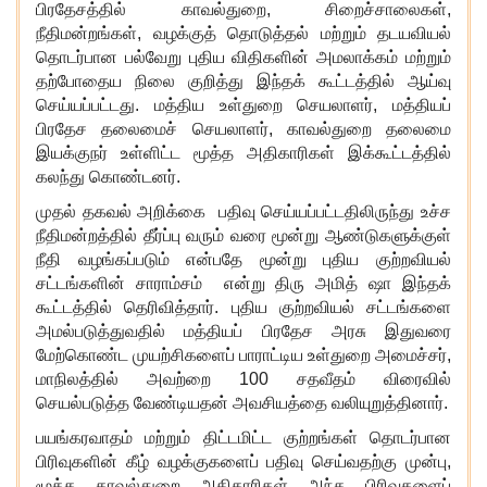
பிரதேசத்தில் காவல்துறை, சிறைச்சாலைகள்,
நீதிமன்றங்கள், வழக்குத் தொடுத்தல் மற்றும் தடயவியல்
தொடர்பான பல்வேறு புதிய விதிகளின் அமலாக்கம் மற்றும்
தற்போதைய நிலை குறித்து இந்தக் கூட்டத்தில் ஆய்வு
செய்யப்பட்டது. மத்திய உள்துறை செயலாளர், மத்தியப்
பிரதேச தலைமைச் செயலாளர், காவல்துறை தலைமை
இயக்குநர் உள்ளிட்ட மூத்த அதிகாரிகள் இக்கூட்டத்தில்
கலந்து கொண்டனர்.
முதல் தகவல் அறிக்கை பதிவு செய்யப்பட்டதிலிருந்து உச்ச
நீதிமன்றத்தில் தீர்ப்பு வரும் வரை மூன்று ஆண்டுகளுக்குள்
நீதி வழங்கப்படும் என்பதே மூன்று புதிய குற்றவியல்
சட்டங்களின் சாராம்சம் என்று திரு அமித் ஷா இந்தக்
கூட்டத்தில் தெரிவித்தார். புதிய குற்றவியல் சட்டங்களை
அமல்படுத்துவதில் மத்தியப் பிரதேச அரசு இதுவரை
மேற்கொண்ட முயற்சிகளைப் பாராட்டிய உள்துறை அமைச்சர்,
மாநிலத்தில் அவற்றை 100 சதவீதம் விரைவில்
செயல்படுத்த வேண்டியதன் அவசியத்தை வலியுறுத்தினார்.
பயங்கரவாதம் மற்றும் திட்டமிட்ட குற்றங்கள் தொடர்பான
பிரிவுகளின் கீழ் வழக்குகளைப் பதிவு செய்வதற்கு முன்பு,
மூத்த காவல்துறை அதிகாரிகள் அந்த பிரிவுகளைப்