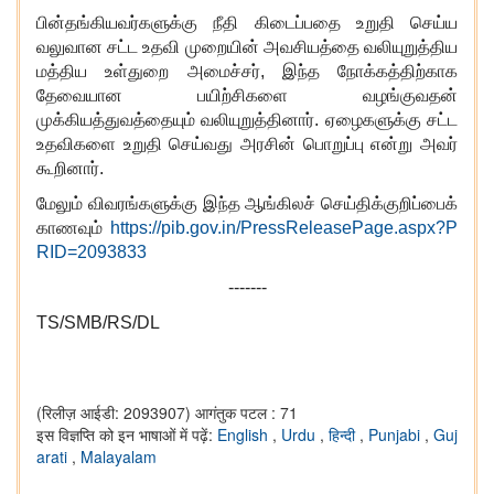
பின்தங்கியவர்களுக்கு நீதி கிடைப்பதை உறுதி செய்ய
வலுவான சட்ட உதவி முறையின் அவசியத்தை வலியுறுத்திய
மத்திய உள்துறை அமைச்சர், இந்த நோக்கத்திற்காக
தேவையான பயிற்சிகளை வழங்குவதன்
முக்கியத்துவத்தையும் வலியுறுத்தினார். ஏழைகளுக்கு சட்ட
உதவிகளை உறுதி செய்வது அரசின் பொறுப்பு என்று அவர்
கூறினார்.
மேலும் விவரங்களுக்கு இந்த ஆங்கிலச் செய்திக்குறிப்பைக்
காணவும்
https://pib.gov.in/PressReleasePage.aspx?P
RID=2093833
-------
TS/SMB/RS/DL
(रिलीज़ आईडी: 2093907)
आगंतुक पटल : 71
इस विज्ञप्ति को इन भाषाओं में पढ़ें:
English
,
Urdu
,
हिन्दी
,
Punjabi
,
Guj
arati
,
Malayalam