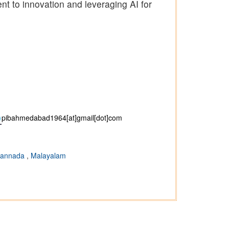
nt to innovation and leveraging AI for
pibahmedabad1964[at]gmail[dot]com
annada
,
Malayalam