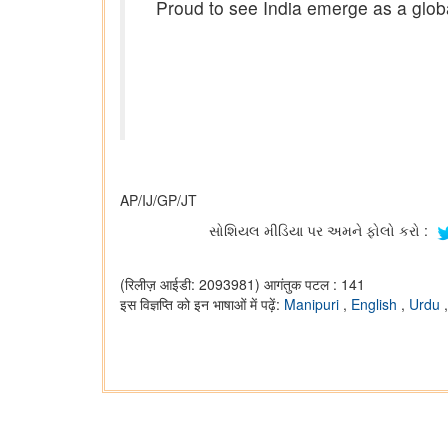
Proud to see India emerge as a globa
AP/IJ/GP/JT
સોશિયલ મીડિયા પર અમને ફોલો કરો :
(रिलीज़ आईडी: 2093981)
आगंतुक पटल : 141
इस विज्ञप्ति को इन भाषाओं में पढ़ें:
Manipuri
,
English
,
Urdu