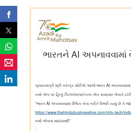
ભારતને AI અપનાવવામાં વૈ
AI
પ્રધાનમંત્રી શ્રી નરેન્દ્ર મોદીએ આજે ​​ભારત
અપનાવવામાં વૈ
નમો એપ પર હિન્દુ બિઝનેસલાઈનના એક સમાચાર લેખને ટાંકી
AI
"ભારત
અપનાવવામાં વૈશ્વિક નેતા તરીકે ઉભરી રહ્યું છે તે
https://www.thehindubusinessline.com/info-tech/ind
નમો એપના માધ્યમથી"