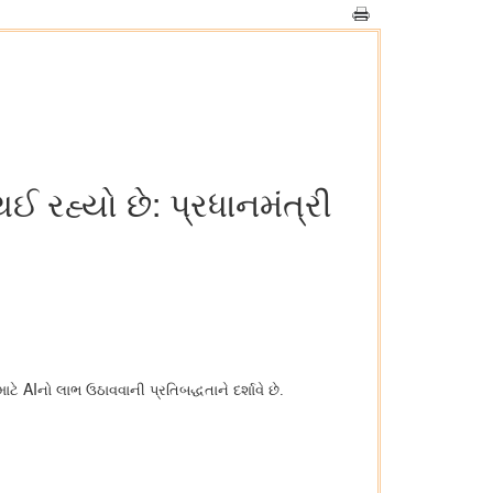
ઈ રહ્યો છે: પ્રધાનમંત્રી
AI
માટે
નો લાભ ઉઠાવવાની પ્રતિબદ્ધતાને દર્શાવે છે.