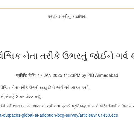
પ્રધાનમંત્રીનું કાર્યાલય
શ્વિક નેતા તરીકે ઉભરતું જોઈને ગર્વ થ
प्रविष्टि तिथि: 17 JAN 2025 11:23PM by PIB Ahmedabad
શ્વિક નેતા તરીકે ઉભરી રહ્યું છે તે અંગે ગર્વ વ્યક્ત કર્યો.
,
X
ને
તેમણે
પર પોસ્ટ કર્યું:
 જોઈને ગર્વ થાય છે. આ ભારતની નવીનતા પ્રત્યે પ્રતિબદ્ધતા અને પરિવર્તનશીલ વિકાસ 
ia-outpaces-global-ai-adoption-bcg-survey/article69101450.ece