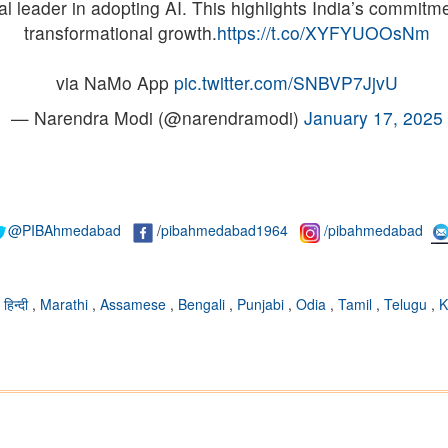
l leader in adopting AI. This highlights India’s commitme
transformational growth.
https://t.co/XYFYUOOsNm
via NaMo App
pic.twitter.com/SNBVP7JjvU
— Narendra Modi (@narendramodi)
January 17, 2025
@PIBAhmedabad
/
pibahmedabad1964
/pibahmedabad
,
हिन्दी
,
Marathi
,
Assamese
,
Bengali
,
Punjabi
,
Odia
,
Tamil
,
Telugu
,
K