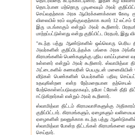
தொடர்வதை
சுட்டிக்காட்டினார்
.
இதன்
கீழ்
விவசா
தொடர்பான
மற்றொரு
முடிவையும்
அவர்
குறிப்பிட்
செய்வதற்காக
அரசு
ஆயிரக்கணக்கான
கோடி
ர
விலையில்
உரம்
வழங்குவதற்காக
சுமார்
12
லட்சம்
இரு
மடங்காகும்
என்றும்
அவர்
கூறினார்
.
பிரதம
மாற்றப்பட்டுள்ளது
என்று
குறிப்பிட்ட
பிரதமர்
,
இது
வ
"
கடந்த
பத்து
ஆண்டுகளில்
ஒவ்வொரு
பெரிய
அவர்களின்
குறிப்பிடத்தக்க
பங்கை
அரசு
அங்கீக
கிராமங்களில்
பெண்களுக்கு
புதிய
வாய்ப்புகளை
வ
உள்ளனர்
என்றும்
அவர்
கூறினார்
.
ஸ்வாமித்வா
தி
அட்டைகளில்
கணவரின்
பெயருடன்
மனைவியின்
வீடுகள்
பெண்களின்
பெயர்களில்
பதிவு
செய்யப
உதவுகின்றன
என்ற
நேர்மறையான
தற்செயல்
மேற்கொள்ளப்படுவதாகவும்
,
நமோ
ட்ரோன்
தீதி
தி
ஈட்டுகிறார்கள்
என்றும்
அவர்
கூறினார்
.
ஸ்வாமித்வா
திட்டம்
கிராமவாசிகளுக்கு
அதிகாரம
குறிப்பிட்டார்
.
கிராமங்களும்
,
ஏழைகளும்
வலிமையட
ஏழைகளின்
நலனுக்காக
கடந்த
பத்து
ஆண்டுகளில
ஸ்வாமித்வா
போன்ற
திட்டங்கள்
கிராமங்களை
வல
செய்தார்
.