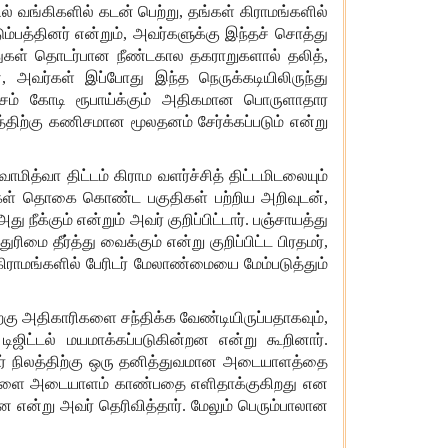
ல்
வங்கிகளில்
கடன்
பெற்று
,
தங்கள்
கிராமங்களில்
ும்பத்தினர்
என்றும்
,
அவர்களுக்கு
இந்தச்
சொத்து
ுகள்
தொடர்பான
நீண்டகால
தகராறுகளால்
தலித்
,
்
,
அவர்கள்
இப்போது
இந்த
நெருக்கடியிலிருந்து
சம்
கோடி
ரூபாய்க்கும்
அதிகமான
பொருளாதார
திற்கு
கணிசமான
மூலதனம்
சேர்க்கப்படும்
என்று
்வாமித்வா
திட்டம்
கிராம
வளர்ச்சித்
திட்டமிடலையும்
கள்
தொகை
கொண்ட
பகுதிகள்
பற்றிய
அறிவுடன்
,
அது
நீக்கும்
என்றும்
அவர்
குறிப்பிட்டார்
.
பஞ்சாயத்து
துரிமை
தீர்த்து
வைக்கும்
என்று
குறிப்பிட்ட
பிரதமர்
,
கிராமங்களில்
பேரிடர்
மேலாண்மையை
மேம்படுத்தும்
்கு
அதிகாரிகளை
சந்திக்க
வேண்டியிருப்பதாகவும்
,
டிஜிட்டல்
மயமாக்கப்படுகின்றன
என்று
கூறினார்
.
்
நிலத்திற்கு
ஒரு
தனித்துவமான
அடையாளத்தை
ளை
அடையாளம்
காண்பதை
எளிதாக்குகிறது
என
ளன
என்று
அவர்
தெரிவித்தார்
.
மேலும்
பெரும்பாலான