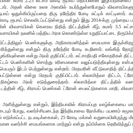
யிகள்
சுமார்
2.25
லட்சம்
கோடி
ரூபாய்
மதிப்பிலான
இழப்பீடுகளைப்
டார்
.
அதன்
விலை
உலக
அளவில்
உயர்ந்துள்ளபோதும்
விவசாயிகளு
ூபாய்
ஒதுக்கியிருப்பதை
திரு
நரேந்திர
மோடி
சுட்டிக்
காட்டினார்
.
க
கோடி
ரூபாய்
செலவிடப்பட்டுள்ளது
என்றும்
இது
2014-
க்கு
முந்தைய
ப
ரின்
விவசாயிகள்
கௌரவ
நிதித்
திட்டத்தின்
கீழ்
,
சுமார்
3.5
லட்ச
ிவசாயிகள்
நலனில்
மத்திய
அரசு
கொண்டுள்ள
உறுதிப்பாட்டை
நிரூபிக்
திட்டத்திலும்
பெண்களுக்கு
அதிகாரமளித்தல்
மையமாக
இருக்கிற
ரித்துள்ளது
என்றும்
திரு
நரேந்திர
மோடி
கூறினார்
.
வங்கித்
தோழ
ழங்கியுள்ளன
என்று
அவர்
குறிப்பிட்டார்
.
லட்சாதிபதி
சகோதரிகள்
திட்
ட்டம்
பெண்களின்
சொத்து
உரிமைகளை
வலுப்படுத்தியுள்ளது
என்
பெயரும்
இடம்
பெற்றுள்ளது
என்றார்
.
பிரதமரின்
வீட்டுவசதித்
திட்டத்
்பட்டுள்ளன
என்று
பிரதமர்
குறிப்பிட்டார்
.
ஸ்வாமித்வா
திட்டம்
,
ட்ர
நிகழ்வை
அவர்
எடுத்துரைத்தார்
.
ஸ்வாமித்வா
திட்டத்தில்
வரை
ட்டத்தின்
கீழ்
,
கிராமப்
பெண்கள்
ட்ரோன்
பைலட்டுகளாக
மாறி
,
விவசா
்
அளித்துள்ளது
என்றும்
,
இந்தியாவில்
கிராமப்புற
வாழ்க்கையை
மா
ையும்
போது
,
வளர்ச்சியடைந்த
இந்தியாவை
நோக்கிய
பயணம்
சுமூ
்
எடுக்கப்பட்ட
நடவடிக்கைகள்
, 25
கோடி
மக்கள்
வறுமையிலிருந்து
ம
ுவான
வளர்ச்சி
மையங்களாக
மாற்றும்
என்று
நம்பிக்கை
தெரிவித்துப்