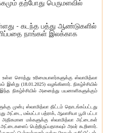
க்கமும் தற்போது பெருமளவில்
ள்ளது - கடந்த பத்து ஆண்டுகளில்
அளிப்பதை நாங்கள் இலக்காக
்
உள்ள
சொத்து
உரிமையாளர்களுக்கு
ஸ்வாமித்வா
லம்
இன்று
(18.01.2025)
வழங்கினார்
.
நிகழ்ச்சியில்
இந்த
நிகழ்ச்சியில்
அனைத்து
பயனாளிகளுக்கும்
ுக்கு
முன்பு
ஸ்வாமித்வா
திட்டம்
தொடங்கப்பட்டது
்து
அட்டை
,
மல்மட்டா
பத்ராக்
,
ஆவாசியா
பூமி
பட்டா
அதிகமான
மக்களுக்கு
ஸ்வாமித்வா
அட்டைகள்
அட்டைகளைப்
பெற்றிருப்பதாகவும்
அவர்
கூறினார்
.
களைப்
பெற்றுள்ளனர்
என்று
பிரதமர்
குறிப்பிட்டார்
.