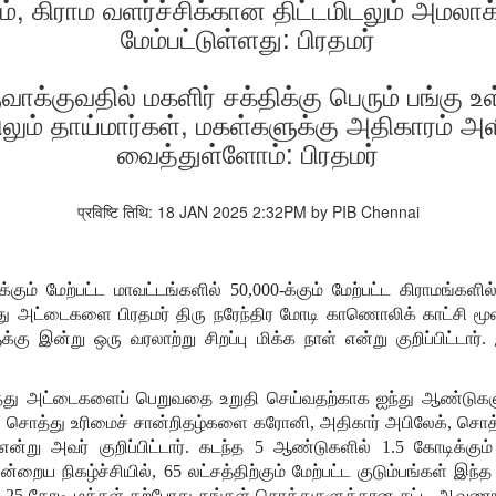
லம், கிராம வளர்ச்சிக்கான திட்டமிடலும் அமலா
மேம்பட்டுள்ளது: பிரதமர்
ாக்குவதில் மகளிர் சக்திக்கு பெரும் பங்கு உ
லும் தாய்மார்கள், மகள்களுக்கு அதிகாரம் 
வைத்துள்ளோம்: பிரதமர்
प्रविष्टि तिथि: 18 JAN 2025 2:32PM by PIB Chennai
க்கும்
மேற்பட்ட
மாவட்டங்களில்
50,000-
க்கும்
மேற்பட்ட
கிராமங்களில
து
அட்டைகளை
பிரதமர்
திரு
நரேந்திர
மோடி
காணொலிக்
காட்சி
மூ
க்கு
இன்று
ஒரு
வரலாற்று
சிறப்பு
மிக்க
நாள்
என்று
குறிப்பிட்டார்
.
து
அட்டைகளைப்
பெறுவதை
உறுதி
செய்வதற்காக
ஐந்து
ஆண்டுகள
்
சொத்து
உரிமைச்
சான்றிதழ்களை
கரோனி
,
அதிகார்
அபிலேக்
,
சொத
என்று
அவர்
குறிப்பிட்டார்
.
கடந்த
5
ஆண்டுகளில்
1.5
கோடிக்கும்
ன்றைய
நிகழ்ச்சியில்
, 65
லட்சத்திற்கும்
மேற்பட்ட
குடும்பங்கள்
இந்த
.25
கோடி
மக்கள்
தற்போது
தங்கள்
சொத்துகளுக்கான
சட்ட
ஆவணங்