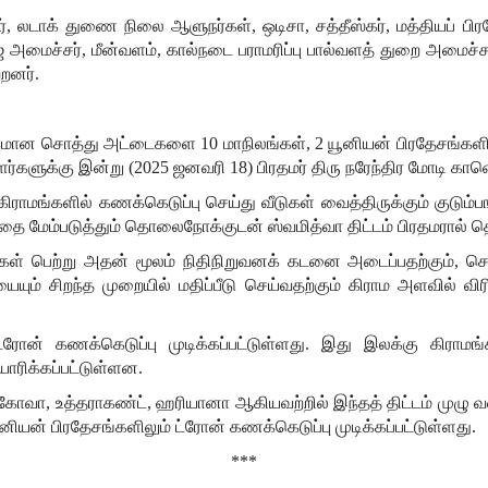
்
,
லடாக்
துணை
நிலை
ஆளுநர்கள்
,
ஒடிசா
,
சத்தீஸ்கர்
,
மத்தியப்
பிர
்
அமைச்சர்
,
மீன்வளம்
,
கால்நடை
பராமரிப்பு
பால்வளத்
துறை
அமைச்ச
்றனர்
.
கமான
சொத்து
அட்டைகளை
10
மாநிலங்கள்
, 2
யூனியன்
பிரதேசங்களி
ர்களுக்கு
இன்று
(2025
ஜனவரி
18)
பிரதமர்
திரு
நரேந்திர
மோடி
காண
கிராமங்களில்
கணக்கெடுப்பு
செய்து
வீடுகள்
வைத்திருக்கும்
குடும்ப
்தை
மேம்படுத்தும்
தொலைநோக்குடன்
ஸ்வமித்வா
திட்டம்
பிரதமரால்
த
கள்
பெற்று
அதன்
மூலம்
நிதிநிறுவனக்
கடனை
அடைப்பதற்கும்
,
சொ
யையும்
சிறந்த
முறையில்
மதிப்பீடு
செய்வதற்கும்
கிராம
அளவில்
வி
ட்ரோன்
கணக்கெடுப்பு
முடிக்கப்பட்டுள்ளது
.
இது
இலக்கு
கிராமங்
யாரிக்கப்பட்டுள்ளன
.
கோவா
,
உத்தராகண்ட்
,
ஹரியானா
ஆகியவற்றில்
இந்தத்
திட்டம்
முழு
வ
ூனியன்
பிரதேசங்களிலும்
ட்ரோன்
கணக்கெடுப்பு
முடிக்கப்பட்டுள்ளது
.
***