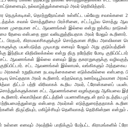
ராட்டுகளையும்
,
நல்வாழ்த்துக்களையும்
அவர்
தெரிவித்தார்
.
ார
நெருக்கடிகள்
,
தொற்றுநோய்கள்
உள்ளிட்ட
பல்வேறு
சவால்களை
2
ிடத்தக்க
சவால்
சொத்துரிமை
பிரச்சினை
,
சட்டப்பூர்வ
சொத்து
ஆவ
்கான
முறையான
சட்ட
ஆவணங்கள்
இல்லை
என்று
ஐக்கிய
நாடுகள்
ிமை
தேவை
என்பதை
ஐநா
வலியுறுத்தியதாக
அவர்
மேலும்
கூறினார்
ிட்ட
பிரதமர்
,
கிராமவாசிகளுக்குச்
சொந்தமான
சிறிய
அளவிலான
ச
ைகளுக்கு
பயன்படுத்த
முடியாது
எனவும்
மேலும்
அது
குடும்பத்தின்
்கு
இந்தியா
விதிவிலக்கல்ல
என்று
திரு
நரேந்திர
மோடி
குறிப்பிட்டார்
சட்ட
ஆவணங்கள்
இல்லை
எனவும்
இது
தகராறுகளுக்கு
வழிவகுத்
குறிப்பிட்டார்
.
சட்ட
ஆவணங்கள்
இல்லாமல்
,
வங்கிகளும்
அத்தகைய
ய
அரசுகள்
உறுதியான
நடவடிக்கைகளை
எடுக்கவில்லை
என்பதை
ப
ுடிவு
செய்ததாக
அவர்
கூறினார்
.
எந்தவொரு
உணர்வுபூர்வமான
அரசும
ித்வா
திட்டம்
பற்றி
விரிவாகக்
கூறிய
அவர்
,
ட்ரோன்களைப்
பயன்ப
சொத்துக்களுக்கான
சட்ட
ஆவணங்களை
வழங்குவது
ஆகியவை
இத
்
கூறினார்
.
ஸ்வாமித்வா
திட்டத்தின்
பயனாளிகளுடன்
தாம்
நடத்திய
மு
ாற்றியமைத்துள்ளது
என்பதை
அவர்கள்
எடுத்துரைத்ததாகக்
கூறினா
்களின்
திருப்தியும்
,
மகிழ்ச்சியும்
தெளிவாகத்
தெரிகின்றன
என்றும்
்
உள்ளன
எனவும்
அவற்றில்
பாதிக்கும்
மேற்பட்ட
கிராமங்களில்
ட்ர