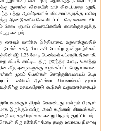
பெற்றுள்ளனர்
என
அவர்
தெரிவித்தார்
.
டிஏபி
உரம்
க்கு
குறைந்த
விலையில்
உரம்
கிடைப்பதை
உறுதி
டந்த
பத்து
ஆண்டுகளில்
விவசாயிகளுக்கு
மலிவு
த்து
ஆண்டுகளில்
செலவிடப்பட்ட
தொகையை
விட
ம்
கோடி
ரூபாய்
விவசாயிகளின்
கணக்குகளுக்கு
கிறது
என்றார்
.
து
எனவும்
வளர்ந்த
இந்தியாவை
உருவாக்குவதில்
ி
(
பேங்க்
சகி
),
பீமா
சகி
போன்ற
முன்முயற்சிகள்
டத்தின்
கீழ்
1.25
கோடி
பெண்கள்
லட்சாதிபதிகளாகி
பதை
சுட்டிக்
காட்டிய
திரு
நரேந்திர
மோடி
,
சொத்து
தின்
கீழ்
,
ஏழைகளுக்கு
வழங்கப்பட்ட
பெரும்பாலான
ோன்கள்
மூலம்
பெண்கள்
சொத்துரிமையைப்
பெற
படப்
பணிகள்
ஆளில்லா
விமானங்கள்
மூலம்
யத்திற்கு
உதவுவதோடு
கூடுதல்
வருமானத்தையும்
ற்றியமைக்கும்
திறன்
கொண்டது
என்றும்
பிரதமர்
கமாக
இருக்கும்
என்று
அவர்
கூறினார்
.
கிராமங்கள்
,
ீண்டு
வர
உதவியுள்ளன
என்று
பிரதமர்
குறிப்பிட்டார்
.
பிரதமர்
திரு
நரேந்திர
மோடி
தமது
உரையை
நிறைவு