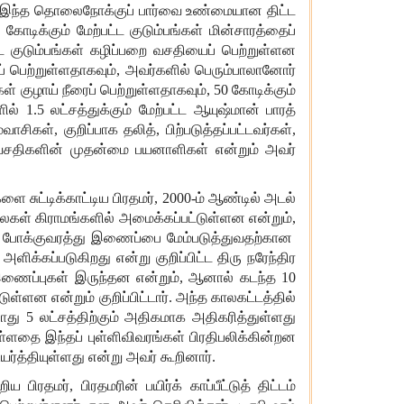
இந்த
தொலைநோக்குப்
பார்வை
உண்மையான
திட்ட
5
கோடிக்கும்
மேற்பட்ட
குடும்பங்கள்
மின்சாரத்தைப்
ட
குடும்பங்கள்
கழிப்பறை
வசதியைப்
பெற்றுள்ளன
்
பெற்றுள்ளதாகவும்
,
அவர்களில்
பெரும்பாலானோர்
கள்
குழாய்
நீரைப்
பெற்றுள்ளதாகவும்
, 50
கோடிக்கும்
ில்
1.5
லட்சத்துக்கும்
மேற்பட்ட
ஆயுஷ்மான்
பாரத்
மவாசிகள்
,
குறிப்பாக
தலித்
,
பிற்படுத்தப்பட்டவர்கள்
,
வசதிகளின்
முதன்மை
பயனாளிகள்
என்றும்
அவர்
ிகளை
சுட்டிக்காட்டிய
பிரதமர்
, 2000-
ம்
ஆண்டில்
அடல்
ைகள்
கிராமங்களில்
அமைக்கப்பட்டுள்ளன
என்றும்
,
போக்குவரத்து
இணைப்பை
மேம்படுத்துவதற்கான
அளிக்கப்படுகிறது
என்று
குறிப்பிட்ட
திரு
நரேந்திர
ணைப்புகள்
இருந்தன
என்றும்
,
ஆனால்
கடந்த
10
்டுள்ளன
என்றும்
குறிப்பிட்டார்
.
அந்த
காலகட்டத்தில்
ோது
5
லட்சத்திற்கும்
அதிகமாக
அதிகரித்துள்ளது
ள்ளதை
இந்தப்
புள்ளிவிவரங்கள்
பிரதிபலிக்கின்றன
யர்த்தியுள்ளது
என்று
அவர்
கூறினார்
.
றிய
பிரதமர்
,
பிரதமரின்
பயிர்க்
காப்பீட்டுத்
திட்டம்