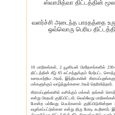
ஸ்வாமித்வா திட்டத்தின் மூ
வளர்ச்சி அடைந்த பாரதத்தை உருவ
ஒவ்வொரு பெரிய திட்டத்தி
10
மாநிலங்கள்
, 2
யூனியன்
பிரதேசங்களில்
230-
திட்டத்தின்
கீழ்
65
லட்சத்துக்கும்
மேற்பட்ட
சொத்
உரையாற்றிய
அவர்
,
இந்தியாவின்
கிராமப்புறங்களு
மக்களுக்கும்
வாழ்த்துக்களை
அவர்
தெரிவித்தார்
.
கிராமப்புறங்களில்
வசிக்கும்
மக்கள்
தங்கள்
சொத்
என்று
பிரதமர்
குறிப்பிட்டார்
.
வெவ்வேறு
மாநிலங்கள
போன்ற
பல்வேறு
பெயர்களால்
குறிப்பிடுகின்றன
வழங்கப்பட்டுள்ளன
என்று
திரு
மோடி
கூறினார்
.
இ
ஸ்வாமித்வா
திட்டத்தின்
கீழ்
,
கிராமங்களில்
சுமார்
2