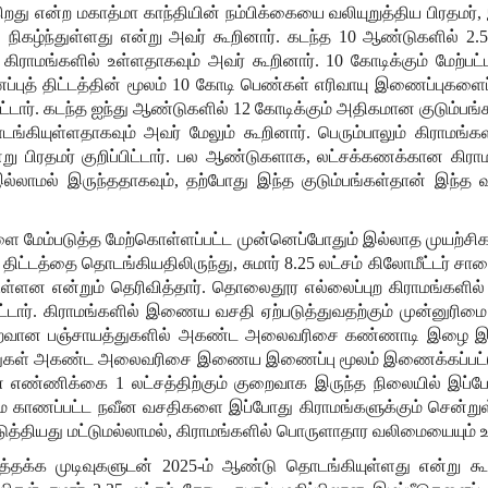
ிறது
என்ற
மகாத்மா
காந்தியின்
நம்பிக்கையை
வலியுறுத்திய
பிரதமர்
,
்
நிகழ்ந்துள்ளது
என்று
அவர்
கூறினார்
.
கடந்த
10
ஆண்டுகளில்
2.
கிராமங்களில்
உள்ளதாகவும்
அவர்
கூறினார்
. 10
கோடிக்கும்
மேற்பட்
்புத்
திட்டத்தின்
மூலம்
10
கோடி
பெண்கள்
எரிவாயு
இணைப்புகளைப
ட்டார்
.
கடந்த
ஐந்து
ஆண்டுகளில்
12
கோடிக்கும்
அதிகமான
குடும்பங்
ங்கியுள்ளதாகவும்
அவர்
மேலும்
கூறினார்
.
பெரும்பாலும்
கிராமங்கள
்று
பிரதமர்
குறிப்பிட்டார்
.
பல
ஆண்டுகளாக
,
லட்சக்கணக்கான
கிரா
ல்லாமல்
இருந்ததாகவும்
,
தற்போது
இந்த
குடும்பங்கள்தான்
இந்த
ளை
மேம்படுத்த
மேற்கொள்ளப்பட்ட
முன்னெப்போதும்
இல்லாத
முயற்ச
திட்டத்தை
தொடங்கியதிலிருந்து
,
சுமார்
8.25
லட்சம்
கிலோமீட்டர்
சால
டுள்ளன
என்றும்
தெரிவித்தார்
.
தொலைதூர
எல்லைப்புற
கிராமங்களில்
ட்டார்
.
கிராமங்களில்
இணைய
வசதி
ஏற்படுத்துவதற்கும்
முன்னுரிமை
ைவான
பஞ்சாயத்துகளில்
அகண்ட
அலைவரிசை
கண்ணாடி
இழை
இ
ுகள்
அகண்ட
அலைவரிசை
இணைய
இணைப்பு
மூலம்
இணைக்கப்பட
்
எண்ணிக்கை
1
லட்சத்திற்கும்
குறைவாக
இருந்த
நிலையில்
இப்ப
ே
காணப்பட்ட
நவீன
வசதிகளை
இப்போது
கிராமங்களுக்கும்
சென்று
டுத்தியது
மட்டுமல்லாமல்
,
கிராமங்களில்
பொருளாதார
வலிமையையும்
உ
டத்தக்க
முடிவுகளுடன்
2025-
ம்
ஆண்டு
தொடங்கியுள்ளது
என்று
கூ