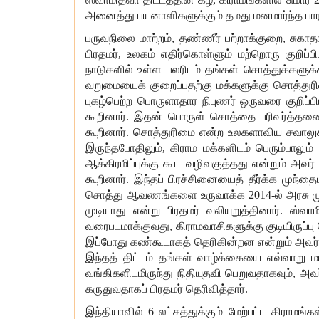
அனைத்து
பயனாளிகளுக்கும்
தமது
மனமார்ந்த
பா
பருவநிலை
மாற்றம்
,
தண்ணீர்
பற்றாக்குறை
,
சுகாத
பிரதமர்
,
உலகம்
எதிர்கொள்ளும்
மற்றொரு
குறிப்ப
நாடுகளில்
உள்ள
பலரிடம்
தங்கள்
சொத்துக்களுக
வறுமையைக்
குறைப்பதற்கு
மக்களுக்கு
சொத்துர
புகழ்பெற்ற
பொருளாதார
நிபுணர்
ஒருவரை
குறிப்ப
கூறினார்
.
இதன்
பொருள்
சொத்தை
பரிவர்த்தன
கூறினார்
.
சொத்துரிமை
என்ற
உலகளாவிய
சவாலுக
இருந்தபோதிலும்
,
கிராம
மக்களிடம்
பெரும்பாலும்
ஆக்கிரமிப்புக்கு
கூட
வழிவகுத்தது
என்றும்
அவர்
கூறினார்
.
இந்தப்
பிரச்சினையைத்
தீர்க்க
முந்தை
சொத்து
ஆவணங்களை
உருவாக்க
2014-
ல்
அரசு
ம
முடியாது
என்று
பிரதமர்
வலியுறுத்தினார்
.
ஸ்வாம
வரைபடமாக்குவது
,
கிராமவாசிகளுக்கு
குடியிருப்பு
இப்போது
கண்கூடாகத்
தெரிகின்றன
என்றும்
அவர
இந்தத்
திட்டம்
தங்கள்
வாழ்க்கையை
எவ்வாறு
ம
வங்கிகளிடமிருந்து
நிதியுதவி
பெறுவதாகவும்
,
அவர
கருதுவதாகப்
பிரதமர்
தெரிவித்தார்
.
இந்தியாவில்
6
லட்சத்துக்கும்
மேற்பட்ட
கிராமங்கள