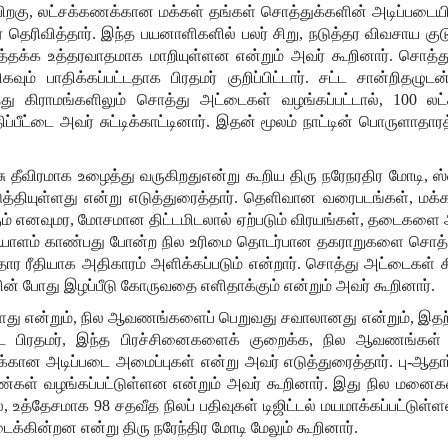
பிறகு
,
லட்சக்கணக்கான
மக்கள்
தங்கள்
சொத்துக்களின்
அடிப்படையி
்
தெரிவித்தார்
.
இந்த
பயனாளிகளில்
பலர்
சிறு
,
நடுத்தர
விவசாய
குட
டத்தக்க
உத்தரவாதமாக
மாறியுள்ளன
என்றும்
அவர்
கூறினார்
.
சொத்த
ிகவும்
பாதிக்கப்பட்டதாக
பிரதமர்
குறிப்பிட்டார்
.
சட்ட
சான்றிதழுடன
து
கிராமங்களிலும்
சொத்து
அட்டைகள்
வழங்கப்பட்டால்
, 100
லட்
ிப்பீட்டை
அவர்
சுட்டிக்காட்டினார்
.
இதன்
மூலம்
நாட்டின்
பொருளாதாரத்
ு
தீவிரமாக
உழைத்து
வருகிறதுஎன்று
கூறிய
திரு
நரேநரதிர
மோடி
,
ஸ
ுத்தியுள்ளது
என்று
எடுத்துரைத்தார்
.
தெளிவான
வரைபடங்கள்
,
மக்
ம்
எனவுமர
,
மோசமான
திட்டமிடலால்
ஏற்படும்
விரயங்கள்
,
தடைகளை
யாளம்
காண்பது
போன்ற
நில
உரிமை
தொடர்பான
தகராறுகளை
சொத்
தார
ரீதியாக
அதிகாரம்
அளிக்கப்படும்
என்றார்
.
சொத்து
அட்டைகள்
ின்
போது
இழப்பீடு
கோருவதை
எளிதாக்கும்
என்றும்
அவர்
கூறினார்
.
ளது
என்றும்
,
நில
ஆவணங்களைப்
பெறுவது
சவாலானது
என்றும்
,
இதற
்ட
பிரதமர்
,
இந்த
பிரச்சினைகளைக்
குறைக்க
,
நில
ஆவணங்கள்
ிக்கான
அடிப்படை
அமைப்புகள்
என்று
அவர்
எடுத்துரைத்தார்
.
பு
-
ஆதார
ண்கள்
வழங்கப்பட்டுள்ளன
என்றும்
அவர்
கூறினார்
.
இது
நில
மனைக
்
,
உத்தேசமாக
98
சதவீத
நிலப்
பதிவுகள்
டிஜிட்டல்
மயமாக்கப்பட்டுள்
டைக்கின்றன
என்று
திரு
நரேந்திர
மோடி
மேலும்
கூறினார்
.