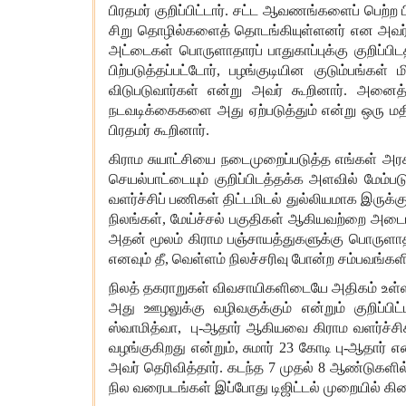
பிரதமர்
குறிப்பிட்டார்
.
சட்ட
ஆவணங்களைப்
பெற்ற
சிறு
தொழில்களைத்
தொடங்கியுள்ளனர்
என
அவர
அட்டைகள்
பொருளாதாரப்
பாதுகாப்புக்கு
குறிப்பி
பிற்படுத்தப்பட்டோர்
,
பழங்குடியின
குடும்பங்கள்
ம
விடுபடுவார்கள்
என்று
அவர்
கூறினார்
.
அனைத்
நடவடிக்கைகளை
அது
ஏற்படுத்தும்
என்று
ஒரு
மத
பிரதமர்
கூறினார்
.
கிராம
சுயாட்சியை
நடைமுறைப்படுத்த
எங்கள்
அரச
செயல்பாட்டையும்
குறிப்பிடத்தக்க
அளவில்
மேம்பட
வளர்ச்சிப்
பணிகள்
திட்டமிடல்
துல்லியமாக
இருக்கு
நிலங்கள்
,
மேய்ச்சல்
பகுதிகள்
ஆகியவற்றை
அடை
அதன்
மூலம்
கிராம
பஞ்சாயத்துகளுக்கு
பொருளா
எனவும்
தீ
,
வெள்ளம்
நிலச்சரிவு
போன்ற
சம்பவங்கள
நிலத்
தகராறுகள்
விவசாயிகளிடையே
அதிகம்
உள்
அது
ஊழலுக்கு
வழிவகுக்கும்
என்றும்
குறிப்பிட
ஸ்வாமித்வா
,
பு
-
ஆதார்
ஆகியவை
கிராம
வளர்ச்ச
வழங்குகிறது
என்றும்
,
சுமார்
23
கோடி
பு
-
ஆதார்
எ
அவர்
தெரிவித்தார்
.
கடந்த
7
முதல்
8
ஆண்டுகளில
நில
வரைபடங்கள்
இப்போது
டிஜிட்டல்
முறையில்
கி