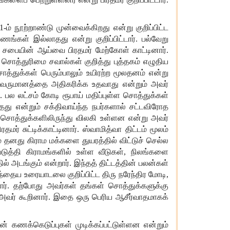
1-
ம்
நூற்றாண்டு
முன்வைக்கிறது
என்று
குறிப்பிட்ட
ணங்கள்
இல்லாதது
என்று
குறிப்பிட்டார்
.
பல்வேறு
சபையின்
ஆய்வை
பிரதமர்
மேற்கோள்
காட்டினார்
.
.
சொத்துரிமை
சவால்கள்
குறித்து
புத்தகம்
எழுதிய
ொத்துக்கள்
பெரும்பாலும்
உயிரற்ற
மூலதனம்
என்று
வருமானத்தை
அதிகரிக்க
உதவாது
என்றும்
அவர்
.
பல
லட்சம்
கோடி
ரூபாய்
மதிப்புள்ள
சொத்துக்கள்
தது
என்றும்
சக்திவாய்ந்த
நபர்களால்
சட்டவிரோத
சொத்துக்களிலிருந்து
விலகி
உள்ளன
என்று
அவர்
ிரதமர்
சுட்டிக்காட்டினார்
.
ஸ்வாமித்வா
திட்டம்
மூலம்
்
தனது
கிராம
மக்களை
துயரத்தில்
விட்டுச்
செல்ல
டுத்தி
கிராமங்களில்
உள்ள
வீடுகள்
,
நிலங்களை
ில்
அடங்கும்
என்றார்
.
இந்தத்
திட்டத்தின்
பலன்கள்
ந்தைய
உரையாடலை
குறிப்பிட்ட
திரு
நரேந்திர
மோடி
,
ர்
.
தற்போது
அவர்கள்
தங்கள்
சொத்துக்களுக்கு
அவர்
கூறினார்
.
இதை
ஒரு
பெரிய
ஆசீர்வாதமாகக்
ோன்
கணக்கெடுப்புகள்
முடிக்கப்பட்டுள்ளன
என்றும்