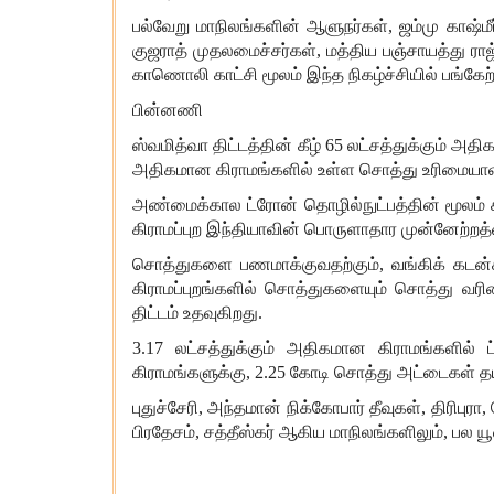
பல்வேறு
மாநிலங்களின்
ஆளுநர்கள்
,
ஜம்மு
காஷ்மீர
குஜராத்
முதலமைச்சர்கள்
,
மத்திய
பஞ்சாயத்து
ராஜ
காணொலி
காட்சி
மூலம்
இந்த
நிகழ்ச்சியில்
பங்கேற
பின்னணி
ஸ்வமித்வா
திட்டத்தின்
கீழ்
65
லட்சத்துக்கும்
அதி
அதிகமான
கிராமங்களில்
உள்ள
சொத்து
உரிமையாள
அண்மைக்கால
ட்ரோன்
தொழில்நுட்பத்தின்
மூலம்
கிராமப்புற
இந்தியாவின்
பொருளாதார
முன்னேற்றத
சொத்துகளை
பணமாக்குவதற்கும்
,
வங்கிக்
கடன்
கிராமப்புறங்களில்
சொத்துகளையும்
சொத்து
வரி
திட்டம்
உதவுகிறது
.
3.17
லட்சத்துக்கும்
அதிகமான
கிராமங்களில்
கிராமங்களுக்கு
, 2.25
கோடி
சொத்து
அட்டைகள்
த
புதுச்சேரி
,
அந்தமான்
நிக்கோபார்
தீவுகள்
,
திரிபுரா
,
பிரதேசம்
,
சத்தீஸ்கர்
ஆகிய
மாநிலங்களிலும்
,
பல
ய