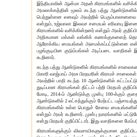
இந்தியாவின்
ஆன்மா
அதன்
கிராமங்களில்
வசிக்க
அமலாக்கத்தின்
மூலம்
கடந்த
பத்து
ஆண்டுகளில
பெற்றுள்ளன
எனவும்
அவற்றில்
பெரும்பாலானவை
என்றும்
,
உஜ்வாலா
இலவச
சமையல்
எரிவாயு
இணைப
கிராமங்களில்
வசிக்கின்றனர்
என்றும்
அவர்
குறிப்பி
அதிகமான
மக்கள்
வங்கிக்
கணக்குகளைத்
தொட
ஆரோக்கிய
மையங்கள்
அமைக்கப்பட்டுள்ளன
என
பழங்குடியின
குடும்பங்கள்
அடிப்படை
வசதிகள்
இ
கூறினார்
.
கடந்த
பத்து
ஆண்டுகளில்
கிராமங்களில்
சாலைக
பிகாரி
வாஜ்பாய்
அரசு
பிரதமரின்
கிராமச்
சாலைகள்
அவற்றில்
பாதி
கடந்த
10
ஆண்டுகளில்
கட்டப்பட்
துடிப்பான
கிராமங்கள்
திட்டம்
பற்றி
பிரதமர்
குறிப்பி
மோடி
, 2014-
ம்
ஆண்டுக்கு
முன்பு
100-
க்கும்
குற
ஆண்டுகளில்
2
லட்சத்துக்கும்
மேற்பட்ட
பஞ்சாயத்த
கிராமங்களில்
உள்ள
பொதுச்
சேவை
மையங்களின
என்றும்
அவர்
கூறினார்
.
முன்பு
நகரங்களில்
மட்டும
என்று
பிரதமர்
குறிப்பிட்டார்
.
இது
வசதிகளை
மேம்ப
கிராமங்களுக்கும்
விவசாயிகளுக்குமான
குறிப்பி