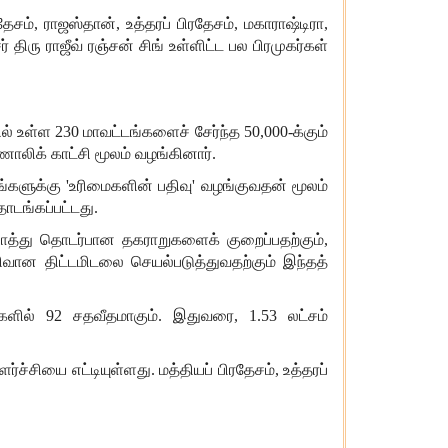
தேசம்
,
ராஜஸ்தான்
,
உத்தரப்
பிரதேசம்
,
மகாராஷ்டிரா
,
ர்
திரு
ராஜீவ்
ரஞ்சன்
சிங்
உள்ளிட்ட
பல
பிரமுகர்கள்
ல்
உள்ள
230
மாவட்டங்களைச்
சேர்ந்த
50,000-
க்கும்
ொலிக்
காட்சி
மூலம்
வழங்கினார்
.
ங்களுக்கு
'
உரிமைகளின்
பதிவு
'
வழங்குவதன்
மூலம்
ொடங்கப்பட்டது
.
த்து
தொடர்பான
தகராறுகளைக்
குறைப்பதற்கும்
,
ரிவான
திட்டமிடலை
செயல்படுத்துவதற்கும்
இந்தத்
களில்
92
சதவீதமாகும்
.
இதுவரை
, 1.53
லட்சம்
ளர்ச்சியை
எட்டியுள்ளது
.
மத்தியப்
பிரதேசம்
,
உத்தரப்