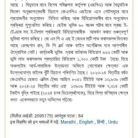
আছে । বিদ্যুতৰ বাবে বিশেষ পৰিকল্পনা কৰ্তৃপক্ষ (এছপিএ) আৰু বৈদ্যুতিক
বিতৰণ অনুজ্ঞাপত্ৰধাৰী হিচাপে জেএনপিএ এছইজে এনে গোটসমূহৰ বাবে
প্ৰয়োজনীয় অনুমোদন নিশ্চিত কৰিছে আৰু বিনিয়োগকাৰীৰ বাবে অনুমোদন
প্ৰক্ৰিয়া সুশৃংখলিত কৰিছে। ছেইজ ভূমিৰ ৬০ বছৰৰ পট্টাৰ বাবে স্বচ্ছ ই-
টেণ্ডাৰ সহ ই-নিলাম প্ৰক্ৰিয়াই বিনিয়োগকাৰীক আকৰ্ষণ কৰাত গুৰুত্বপূৰ্ণ
ভূমিকা পালন কৰিছে। জে এন পি এ এছ ই জেডৰ মাটি লাভ কৰাসকলৰ ভিতৰত
আছে ৱেলছপান ৱান, ডি পি ৱৰ্ল্ড আৰু ফাইন অৰ্গেনিক্সৰ দৰে আগশাৰীৰ
ঔদ্যোগিক গোট। কাৰ্য্যকৰী ভূমিৰ দ্বাৰা বৰ্তমানৰ বিনিয়োগ ৬২৩ কোটি আৰু
ভূমি লাভ কৰাসকলৰ প্ৰস্তাৱিত বিনিয়োগ ১,৭০০ কোটি টকা হৈছে৷ যিয়ে
অঞ্চলটোৰ আৰ্থ-সামাজিক উন্নয়নত অৰিহণা যোগোৱাৰ ক্ষেত্ৰত এক
উল্লেখযোগ্য মাইলৰ খুঁটি হিচাপে পৰিগণিত হৈছে। ২০২৩-২৪ বিত্তীয় বৰ্ষত
জেএনপিএ ছেজত এক্সিম ট্ৰেড আছিল ৮০৫১ টিইইউ আৰু ১৩,৯৩৯ কোটি
আৰু ২০২৪-২৫ বিত্তীয় বৰ্ষত এয়া ১৩৯০৬ টিইইউ আৰু ৭,৩১৪ কোটি
টকালৈ বৃদ্ধি পাইছে (২০২৪ চনৰ ডিচেম্বৰলৈকে), যিয়ে বিশ্ব বাণিজ্যৰ ক্ষেত্ৰ
খনত একেসময়তে নতুন অভিলেখ গঢ়িছে৷
(रिलीज़ आईडी: 2095175)
आगंतुक पटल : 84
इस विज्ञप्ति को इन भाषाओं में पढ़ें:
Marathi
,
English
,
हिन्दी
,
Urdu