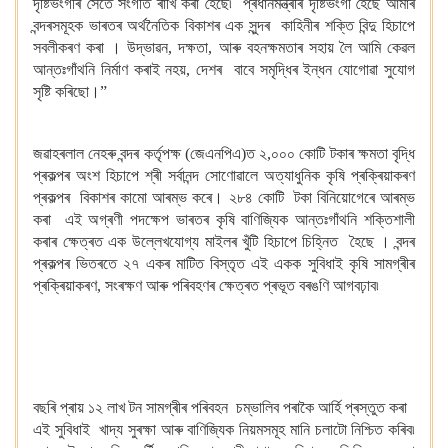
দৃষ্টিভংগীৰ সৈতে সংগতি ৰাখি কৰা হৈছে৷ প্ৰধানমন্ত্ৰীৰ দৃষ্টিভংগী হৈছে আমাৰ
বন্দৰসমূহক ভাৰতৰ অৰ্থনৈতিক বিকাশৰ এক সুন্দৰ কাহিনীৰ শক্তি বিন্দু হিচাপে
সবলীকৰণ কৰা । উদ্ভাৱন, দক্ষতা, আৰু বহনক্ষমতাৰ সহায় লৈ আমি কেৱল
আন্তঃগাঁথনি নিৰ্মাণ কৰাই নহয়, দেশৰ বাবে সমৃদ্ধিৰ ইন্ধন যোগোৱা সুযোগ
সৃষ্টি কৰিছো।”
জৱাহৰলাল নেহৰু বন্দৰ কৰ্তৃপক্ষ (জেএনপিএ)ত ২,০০০ কোটি টকাৰ ক্ষমতা বৃদ্ধি
প্ৰকল্পৰ অংশ হিচাপে শ্ৰী সৰ্বানন্দ সোণোৱালে অত্যাধুনিক কৃষি প্ৰক্ৰিয়াকৰণ
প্ৰকল্পৰ বিকাশৰ কামো আৰম্ভ কৰে। ২৮৪ কোটি টকা বিনিয়োগেৰে আৰম্ভ
কৰা এই অগ্ৰণী পদক্ষেপ ভাৰতৰ কৃষি বাণিজ্যিক আন্তঃগাঁথনি শক্তিশালী
কৰাৰ ক্ষেত্ৰত এক উল্লেখযোগ্য মাইলৰ খুঁটি হিচাপে চিহ্নিত হৈছে । বন্দৰ
প্ৰকল্পৰ ভিতৰতে ২৭ একৰ মাটিত বিস্তৃত এই একক সুবিধাই কৃষি সামগ্ৰীৰ
প্ৰক্ৰিয়াকৰণ, সংৰক্ষণ আৰু পৰিবহণৰ ক্ষেত্ৰত প্ৰভূত বৰঙণি আগবঢ়াব৷
বছৰি প্ৰায় ১২ লাখ টন সামগ্ৰীৰ পৰিবহন চম্ভালিব পৰাকৈ আৰ্হি প্ৰস্তুত কৰা
এই সুবিধাই খাদ্য সুৰক্ষা আৰু বাণিজ্যিক নিয়মসমূহ মানি চলাটো নিশ্চিত কৰিব৷