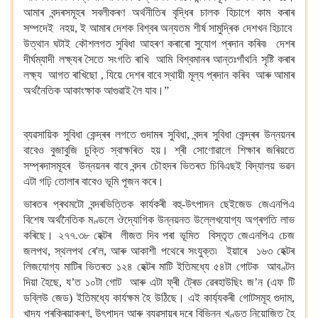
আমাৰ বন্দৰসমূহৰ সবলীকৰণ অৰ্থনীতিৰ বৃদ্ধিৰ চালক হিচাপে কাম কৰাৰ
সম্পদেই নহয়, ই আমাৰ দেশক বিশ্বৰ অন্যতম শীৰ্ষ সামুদ্ৰিক দেশখন হিচাবে
উত্থান ঘটাই কৌশলগত সুবিধা আহৰণ কৰাৰো সুযোগ প্ৰদান কৰিব৷ দেশৰ
দীৰ্ঘম্যাদী লক্ষ্যৰ সৈতে সংগতি ৰাখি আমি বিশ্বমানৰ আন্তঃগাঁথনি সৃষ্টি কৰাৰ
লক্ষ্য আগত ৰাখিছো , যিয়ে দেশৰ বাবে স্থায়ী মূল্য প্ৰদান কৰিব আৰু আমাৰ
অৰ্থনৈতিক আকাংক্ষাক আগুৱাই লৈ যাব।”
ব্যৱসায়িক সুবিধা কেন্দ্ৰৰ লগতে গুদামৰ সুবিধা, বন্দৰ সুবিধা কেন্দ্ৰৰ উন্নয়নৰ
বাবেও বুজাবুজি চুক্তি স্বাক্ষৰিত হয়। শ্ৰী সোণোৱালে শিক্ষাৰ জৰিয়তে
সম্প্ৰদাসমূহৰ উন্নয়নৰ বাবে বন্দৰ চৌহদৰ ভিতৰত চিবিএছই বিদ্যালয় ভৱন
এটা গঢ়ি তোলাৰ বাবেও ভূমি পূজন কৰে।
ভাৰতৰ প্ৰথমটো বন্দৰভিত্তিক কাৰ্যকৰী বহু-উৎপাদন ছেইজেড জেএনপিএ
বিশেষ অৰ্থনৈতিক মণ্ডলে ঔদ্যোগিক উন্নয়নত উল্লেখযোগ্য অগ্ৰগতি লাভ
কৰিছে। ২৭৭.৩৮ হেক্টৰ লীজত দিব পৰা ভূমিত বিস্তৃত জেএনপিএ চেজ
জলপথ, স্থলপথ ৰে'ল, আৰু আকাশী পথেৰে সংযুক্ত৷ ইয়াৰে ১৬৩ হেক্টৰ
লিজযোগ্য মাটিৰ ভিতৰত ১২৪ হেক্টৰ মাটি ইতিমধ্যে ৫৪টা গোটক আবণ্টন
দিয়া হৈছে, য’ত ১০টা গোট আৰু এটা ফ্ৰী ট্ৰেড ৱেৰহাউছিং জ’ন (এফ টি
ডব্লিউ জেড) ইতিমধ্যে কাৰ্যক্ষম হৈ উঠিছে। এই কাৰ্য্যকৰী গোটসমূহ গুদাম,
খাদ্য প্ৰক্ৰিয়াকৰণ, উৎপাদন আৰু ব্যৱসায়ৰ দৰে বিভিন্ন খণ্ডত নিয়োজিত হৈ