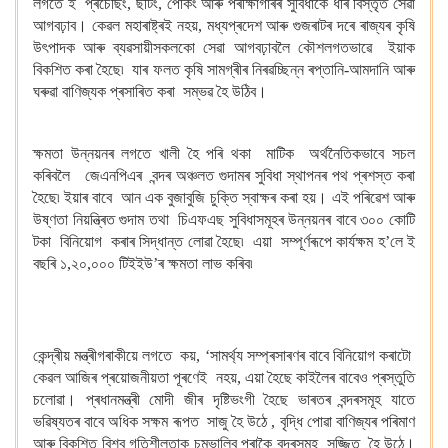
লগতে ই প্ৰচেছিং, ​​ছৰ্টিং, পেকিং আৰু পৰীক্ষাগাৰৰ সুবিধাকে ধৰি বিস্তৃত সেৱা
আগবঢ়াব। কেৱল মহাৰাষ্ট্ৰই নহয়, মধ্যপ্ৰদেশ আৰু গুজৰাটৰ দৰে ৰাজ্যৰ কৃষি
উৎপাদক আৰু ব্যৱসায়ীসকলকো সেৱা আগবঢ়াবলৈ কৌশলগতভাৱে ইয়াক
বিকশিত কৰা হৈছে৷ যাৰ ফলত কৃষি সামগ্ৰীৰ নিৰৱচ্ছিন্ন ৰপ্তানি-আমদানি আৰু
ঘৰুৱা বাণিজ্যক প্ৰসাৰিত কৰা সম্ভৱ হৈ উঠিব।
ক্ষমতা উন্নয়নৰ লগতে খালী হৈ পৰি থকা মাটিক অৰ্থনৈতিকভাবে সচল
কৰিবলৈ জেএনপিএৰ বন্দৰ অঞ্চলত গুদামৰ সুবিধা স্থাপনৰ পথ প্ৰশস্ত কৰা
হৈছে৷ ইয়াৰ বাবে আন এক বুজাবুজি চুক্তি স্বাক্ষৰ কৰা হয়। এই পৰিৱেশ আৰু
উষ্ণতা নিয়ন্ত্ৰিত গুদাম তথা চিএফএছ সুবিধাসমূহৰ উন্নয়নৰ বাবে ৩০০ কোটি
টকা বিনিয়োগ কৰাৰ সিদ্ধান্ত লোৱা হৈছে৷ এয়া সম্পূৰ্ণৰূপে কাৰ্যক্ষম হ’লে ই
বছৰি ১,২০,০০০ টিইইউ’ৰ ক্ষমতা লাভ কৰিব৷
কেন্দ্ৰীয় মন্ত্ৰীগৰাকীয়ে লগতে কয়, ‘সামৰ্থ্য সম্প্ৰসাৰণৰ বাবে বিনিয়োগ কৰাটো
কেৱল আজিৰ প্ৰয়োজনীয়তা পূৰণেই নহয়, এয়া হৈছে কাইলৈৰ বাবেও প্ৰস্তুতি
চলোৱা। প্ৰধানমন্ত্ৰী মোদী জীৰ দৃষ্টিভংগী হৈছে ভাৰতৰ বন্দৰসমূহ যাতে
ভৱিষ্যতৰ বাবে অধিক সক্ষম ৰূপত সাজু হৈ উঠে , বৃদ্ধি পোৱা বাণিজ্যৰ পৰিমাণ
আৰু বিকশিত বিশ্ব গতিশীলতাক চম্ভালিব পৰাকৈ বন্দৰসমূহ সজ্জিত হৈ উঠে।