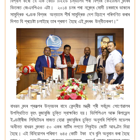
বিশ্বাস কৰোঁ যে এক কোটি টিইইউ চম্ভালিব পৰা বিশ্বৰ কেইটামান বন্দৰৰ
ভিতৰত জেএনপিএও এটা। ২০১৪ চনৰ পৰা নৰেন্দ্ৰ মোদী চৰকাৰে ভাৰতৰ
সামুদ্ৰিক খণ্ডক বিশ্বৰ অন্যতম শীৰ্ষ সামুদ্ৰিক দেশ হিচাপে পৰিগণিত কৰাৰ
দিশত যি প্ৰচেষ্টা চলাইছে তাৰ প্ৰমাণ হৈছে এই বন্দৰৰ উন্নীতকৰণ।"
বাধৱন বন্দৰ প্ৰকল্পৰ উন্নয়নৰ বাবে কেন্দ্ৰীয় মন্ত্ৰী শ্ৰী সৰ্বানন্দ সোণোৱালৰ
উপস্থিতিত বৃহৎ বুজাবুজি চুক্তি স্বাক্ষৰিত হয়। ভিপিপিএল আৰু ৰিলায়েন্স
ইণ্ডাষ্ট্ৰীজ লিমিটেডৰ মাজত হোৱা বুজাবুজিৰ চুক্তি অনুসৰি পিপিপি মডেলৰ
অধীনত বাধৱন বন্দৰত ৫০ একৰ মাটিৰ লগতে লিকুইড জেটি আবণ্টন দিয়া
হৈছে। এই বিনিয়োগৰ পৰিমাণ ৬৪৫ কোটি টকা হ'ব বুলি অনুমান কৰা হৈছে