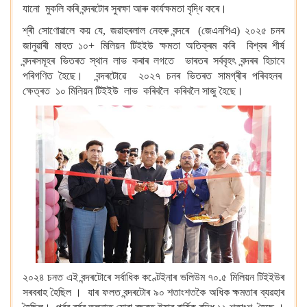
যানো মুকলি কৰি বন্দৰটোৰ সুৰক্ষা আৰু কাৰ্যক্ষমতা বৃদ্ধি কৰে।
শ্ৰী সোণোৱালে কয় যে, জৱাহৰলাল নেহৰু বন্দৰে (জেএনপিএ) ২০২৫ চনৰ
জানুৱাৰী মাহত ১০+ মিলিয়ন টিইইউ ক্ষমতা অতিক্ৰম কৰি বিশ্বৰ শীৰ্ষ
বন্দৰসমূহৰ ভিতৰত স্থান লাভ কৰাৰ লগতে ভাৰতৰ সৰ্ববৃহৎ বন্দৰৰ হিচাবে
পৰিগণিত হৈছে। বন্দৰটোৱে ২০২৭ চনৰ ভিতৰত সামগ্ৰীৰ পৰিবহনৰ
ক্ষেত্ৰত ১০ মিলিয়ন টিইইউ লাভ কৰিবলৈ কৰিবলৈ সাজু হৈছে।
২০২৪ চনত এই বন্দৰটোৰে সৰ্বাধিক কণ্টেইনাৰ ভলিউম ৭০.৫ মিলিয়ন টিইইউৰ
সৰবৰাহ হৈছিল । যাৰ ফলত বন্দৰটোৰ ৯০ শতাংশতকৈ অধিক ক্ষমতাৰ ব্যৱহাৰ