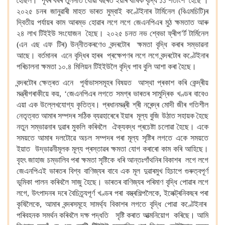
হৈছিল। পূৰ্বৰ বৰ্ষৰ তুলনাত যোৱা বছৰত ইয়াৰ বাৰ্ষিক বৃদ্ধি ১১ শতাংশ হৈছে ।
২০২৫ চনৰ জানুৱাৰী মাহত ভাৰত মুম্বাই কণ্টেইনাৰ টাৰ্মিনেল (বিএমচিটি)ৰ
দ্বিতীয় পৰ্যায়ৰ কাম আৰম্ভ হোৱাৰ লগে লগে জেএনপিএৰ মুঠ ক্ষমতাত আৰু
২৪ লাখ টিইইউ সংযোজন হৈছে। ২০২৫ চনত নভ শ্বেভা ফ্ৰীপ’ৰ্ট টাৰ্মিনেল
(এন এছ এফ টিৰ) উন্নীতকৰণেও বন্দৰটোৰ ক্ষমতা বৃদ্ধি কৰাৰ সম্ভাৱনা
আছে। বৰ্তমানৰ এনে বৃদ্ধিৰ হাৰৰ প্ৰক্ষেপণৰ লগে লগে বন্দৰটোৰ কণ্টেইনাৰ
পৰিচালনা ক্ষমতা ১০.৪ মিলিয়ন টিইইউলৈ বৃদ্ধি পাব বুলি আশা কৰা হৈছে।
বন্দৰটোৰ ক্ষেত্ৰত এনে পূৰ্বাভাসসমূহৰ বিষয়ত আস্থা প্ৰকাশ কৰি কেন্দ্ৰীয়
মন্ত্ৰীগৰাকীয়ে কয়, ‘জেএনপিএৰ লগতে সমগ্ৰ ভাৰতৰ সামুদ্ৰিক খণ্ডৰ বাবেও
এয়া এক উল্লেখযোগ্য কৃতিত্ব। প্ৰধানমন্ত্ৰী শ্ৰী নৰেন্দ্ৰ মোদী জীৰ গতিশীল
নেতৃত্বত আমাৰ সম্পদৰ সঠিক ব্যৱহাৰেৰে ইয়াৰ মূল্য বুজি উঠাত সহায়ক হৈছে
নতুন সম্ভাৱনাৰ দুৱাৰ মুকলি কৰিবলৈ ঐক্যবদ্ধ প্ৰচেষ্টা চলোৱা হৈছে। একে
সময়তে আমাৰ দলটোৱে অচল সম্পদৰ পৰা মূল্য সৃষ্টিৰ লগতে একে সময়তে
ইয়াত উদ্ভাৱনীমূলক মূল্য প্ৰস্তাৱৰ ক্ষমতা যোগ কৰাৰো কাম কৰি আহিছে।
বৃহৎ জাহাজ চম্ভালিব পৰা ক্ষমতা সৃষ্টিকে ধৰি আন্তঃগাঁথনিৰ বিকাশৰ লগে লগে
জেএনপিএই ভাৰতৰ বিশ্ব বাণিজ্যৰ বাবে এক মূল দুৱাৰমুখ হিচাপে গুৰুত্বপূৰ্ণ
ভূমিকা পালন কৰিবলৈ সাজু হৈছে। ভাৰতৰ বাণিজ্যৰ পৰিমাণ বৃদ্ধি পোৱাৰ লগে
লগে, উৎপাদনৰ দৰে বৈচিত্ৰ্যপূৰ্ণ খণ্ডৰ পৰা বস্ত্ৰশিল্পলৈকে, ইলেক্ট্ৰনিকছৰ পৰা
কৃষিলৈকে, আমাৰ বন্দৰসমূহে সামৰ্থ্য বিকাশৰ লগতে বৃদ্ধি পোৱা কণ্টেইনাৰ
পৰিবহনক সমৰ্থন কৰিবলৈ দক্ষ পদ্ধতি সৃষ্টি কৰাত আত্মনিয়োগ কৰিছে। আমি