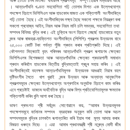
আৰু ২০৩০ চনৰ ভিতৰত বাধাৱনৰ প্ৰকল্পসমূহ সম্পূৰ্ণ হোৱাৰ সম্ভাৱনা আছে
। আন্তঃগাঁথনি খণ্ডত সহযোগিতা গঢ়ি তোলাৰ দিশত এক উল্লেখযোগ্য
পদক্ষেপ হিচাপে ভিপিপিএল আৰু হাডকোৰ মাজত এক শক্তিশালী অংশীদাৰিত্ব
গঢ়ি তোলা হৈছে। এই অংশীদাৰিত্বৰ লক্ষ্য হৈছে সকলো পক্ষকে নিয়ন্ত্ৰণ কৰা
সকলো প্ৰযোজ্য আইন, নিয়ম আৰু নিয়ম মানি চলি সমন্বয়, সহযোগিতা তথা
সম্পদৰ বিনিময় বৃদ্ধি কৰা। এই চুক্তিৰ অংশ হিচাপে মেছাৰ্ছ হাডকোৱে নতুন
বন্দৰ আৰু ৰাজহুৱা-ব্যক্তিগত অংশীদাৰিত্ব (পিপিপি) প্ৰকল্পৰ উন্নয়নৰ বাবে
২৫,০০০ কোটি টকা পৰ্যন্ত পুঁজি প্ৰদান কৰাৰ প্ৰতিশ্ৰুতি দিছে। এই
কৌশলগত মিত্ৰতাই বৃহৎ পৰিসৰৰ আন্তঃগাঁথনি প্ৰকল্প ৰূপায়ণৰ ক্ষেত্ৰত
ভিপিপিএলৰ বিশেষজ্ঞতা আৰু আন্তঃগাঁথনিৰ ক্ষেত্ৰত প্ৰভাৱশালী সমাধান
প্ৰদান কৰিবলৈ হাডকোৰ বিত্তীয় বুদ্ধিমত্তাই প্ৰচুৰ সহায় কৰিব । এই
অংশীদাৰিত্বই বহনক্ষম আন্তঃগাঁথনিমূলক উন্নয়নক আগুৱাই নিয়াৰ বহল
দৃষ্টিভংগীৰ সৈতে খাপ খুৱাই বন্দৰ উন্নয়ন আৰু অন্যান্য আনুষংগিক
প্ৰকল্পসমূহৰ ক্ষেত্ৰত উল্লেখযোগ্য অগ্ৰগতিৰ অনুঘটক হিচাপে কাম কৰিব৷
এনে প্ৰচেষ্টাই ভাৰতৰ অৰ্থনৈতিক বৃদ্ধি আৰু বিশ্ব প্ৰতিযোগিতামূলক ক্ষমতাক
শক্তিশালী কৰিব বুলি আশা কৰা হৈছে।
ভাষণ প্ৰসংগত শ্ৰী সৰ্বানন্দ সোণোৱালে কয়, “আমাৰ উন্নয়নমূলক
পদক্ষেপসমূহে বৰ্তমানৰ সম্পদৰ ব্যৱহাৰক অনুকূল কৰি তোলা আৰু অচল
সম্পদসমূহক বৃদ্ধিৰ চালকলৈ ৰূপান্তৰিত কৰি ইয়াৰ পৰা মূল্য আদায় কৰাৰ
বিষয়ত গুৰুত্ব দিছে৷ । এয়া আমাৰ প্ৰধানমন্ত্ৰী শ্ৰী নৰেন্দ্ৰ মোদী জীৰ