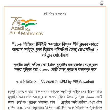
নৌ-পৰিবহন মন্ত্ৰালয়
“১০+ মিলিয়ন টিইইউ ক্ষমতাৰে বিশ্বৰ শীৰ্ষ বন্দৰৰ লগতে
ভাৰতৰ সৰ্ববৃহৎ বন্দৰ হিচাবে পৰিগণিত হৈছে জেএনপিএ”:
সৰ্বানন্দ সোণোৱাল
কেন্দ্ৰীয় মন্ত্ৰী সৰ্বানন্দ সোণোৱালে মুম্বাইৰ জৱাহৰলাল নেহৰু বন্দৰ
ক্ষমতা বৃদ্ধিৰ বাবে ২,০০০ কোটি টকাৰ প্ৰকল্পৰ শুভাৰম্ভ কৰে
प्रविष्टि तिथि: 21 JAN 2025 7:16PM by PIB Guwahati
কেন্দ্ৰীয় বন্দৰ, জাহাজ আৰু জলপথ দপ্তৰৰ মন্ত্ৰী শ্ৰী সৰ্বানন্দ সোণোৱালে আজি
মুম্বাইৰ জৱাহৰলাল নেহৰু বন্দৰৰ ক্ষমতা বৃদ্ধিৰ উদ্দেশ্যে প্ৰায় ২০০০ কোটি
টকাৰ একাধিক প্ৰকল্পৰ শুভাৰম্ভ কৰে । কেন্দ্ৰীয় মন্ত্ৰীগৰাকীয়ে এখন সৌৰ
চালিত নাও, দুখন থলুৱাভাৱে নিৰ্মিত ৭০টি টাগ আৰু তিনিখন অগ্নিনিৰ্বাপক