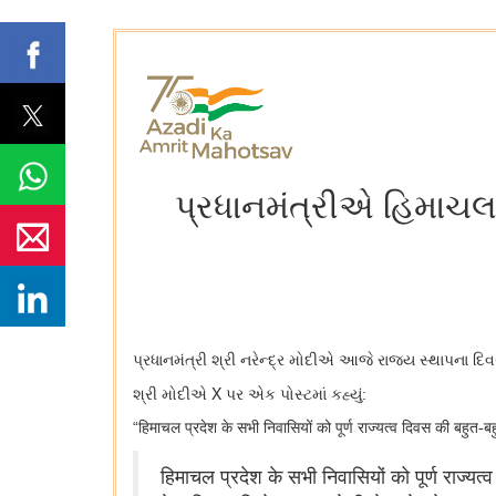
પ્રધાનમંત્રીએ હિમાચલ
પ્રધાનમંત્રી શ્રી નરેન્દ્ર મોદીએ આજે ​​રાજ્ય સ્થાપના દિવ
X
શ્રી મોદીએ
પર એક પોસ્ટમાં કહ્યું:
“
हिमाचल प्रदेश के सभी निवासियों को पूर्ण राज्यत्व दिवस की बहुत-
हिमाचल प्रदेश के सभी निवासियों को पूर्ण राज्