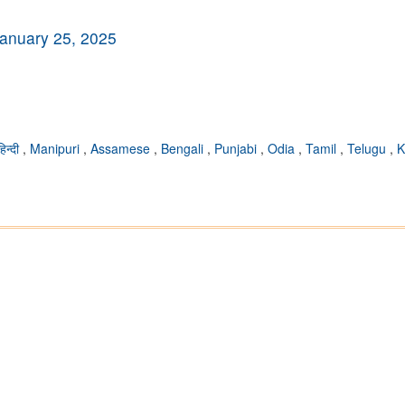
anuary 25, 2025
हिन्दी
,
Manipuri
,
Assamese
,
Bengali
,
Punjabi
,
Odia
,
Tamil
,
Telugu
,
K