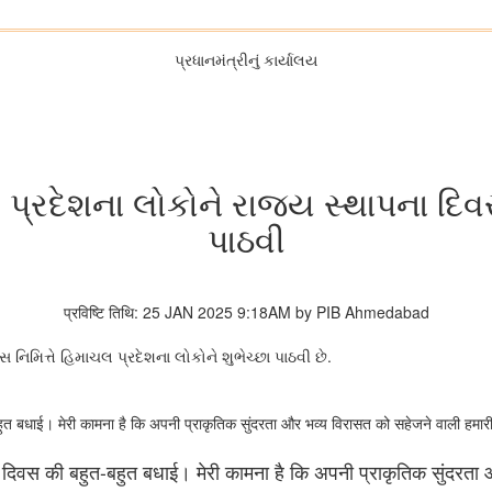
પ્રધાનમંત્રીનું કાર્યાલય
 પ્રદેશના લોકોને રાજ્ય સ્થાપના દિ
પાઠવી
प्रविष्टि तिथि: 25 JAN 2025 9:18AM by PIB Ahmedabad
.
સ નિમિત્તે હિમાચલ પ્રદેશના લોકોને શુભેચ્છા પાઠવી છે
बहुत बधाई। मेरी कामना है कि अपनी प्राकृतिक सुंदरता और भव्य विरासत को सहेजने वाली हमारी
यत्व दिवस की बहुत-बहुत बधाई। मेरी कामना है कि अपनी प्राकृतिक सुंदरत