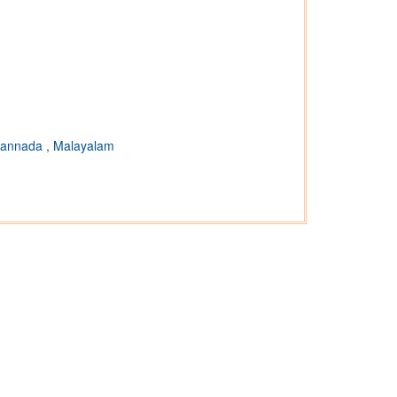
annada
,
Malayalam