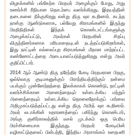
விழாக்களில் பங்கேற்க பிரதமர் அழைக்கும் போது
,
அது
உணர்ச்சி ரீதியான தொடர்பை வளர்க்கிறது. இதயத்தின்
தடைகளை நீக்குகிறது என்று திரு ஷா கூறினார். கடந்த
நான்கு ஆண்டுகளாக
,
பல்வேறு கிராமங்களில் இருந்து
பிரதிநிதிகள் இந்தக் கொண்டாட்டங்களுக்கு
அழைக்கப்பட்டு
,
அவர்கள் பிரதமரின் சிறப்பு
விருந்தினர்களாக மரியாதையுடன் நடத்தப்படுகிறார்கள்
,
இது நாட்டின் எல்லைப்புற கிராமங்கள் மீதான மாற்றப்பட்ட
கண்ணோட்டத்தை அடையாளப்படுத்துகிறது என்று அவர்
குறிப்பிட்டார்.
2014 ஆம் ஆண்டு திரு நரேந்திர மோடி பிரதமரான பிறகு
,
ஒவ்வொரு குடிமகனுக்கும் பிராந்தியத்திற்கும் நன்மை
பயக்கும் முன்னேற்றத்தை இலக்காகக் கொண்டு
,
நாட்டின்
வளர்ச்சிக்கான அனைத்தையும் உள்ளடக்கிய மற்றும்
அனைத்தையும் உள்ளடக்கிய தொலைநோக்குப் பார்வை
அறிமுகப்படுத்தப்பட்டது என்று திரு அமித் ஷா கூறினார்.
அவர் லடாக்கின் உதாரணத்தைப் பகிர்ந்து கொண்டார்
,
அங்கு குளிர்காலத்தில் டீசல் முடக்கம் ஒரு பெரிய
பிரச்சினையாக இருந்தது. பிரதமர் மோடியின்
வழிகாட்டுதலைப் பின்பற்றி
,
இந்திய அரசாங்கம் உறைபனி