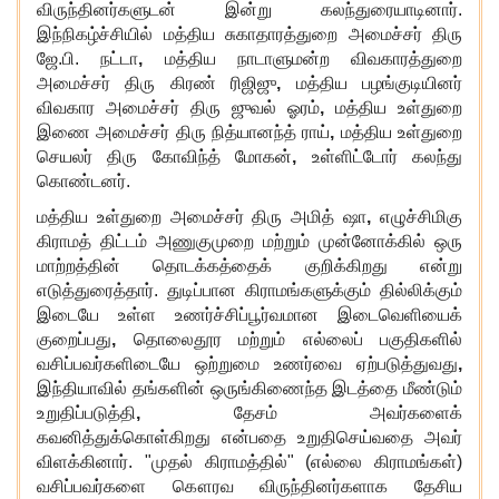
விருந்தினர்களுடன் இன்று கலந்துரையாடினார்.
இந்நிகழ்ச்சியில் மத்திய சுகாதாரத்துறை அமைச்சர் திரு
ஜே.பி. நட்டா
,
மத்திய நாடாளுமன்ற விவகாரத்துறை
அமைச்சர் திரு கிரண் ரிஜிஜு
,
மத்திய பழங்குடியினர்
விவகார அமைச்சர் திரு ஜுவல் ஓரம்
,
மத்திய உள்துறை
இணை அமைச்சர் திரு நித்யானந்த் ராய்
,
மத்திய உள்துறை
செயலர் திரு கோவிந்த் மோகன்
,
உள்ளிட்டோர் கலந்து
கொண்டனர்.
மத்திய உள்துறை அமைச்சர் திரு அமித் ஷா
,
எழுச்சிமிகு
கிராமத் திட்டம் அணுகுமுறை மற்றும் முன்னோக்கில் ஒரு
மாற்றத்தின் தொடக்கத்தைக் குறிக்கிறது என்று
எடுத்துரைத்தார். துடிப்பான கிராமங்களுக்கும் தில்லிக்கும்
இடையே உள்ள உணர்ச்சிப்பூர்வமான இடைவெளியைக்
குறைப்பது
,
தொலைதூர மற்றும் எல்லைப் பகுதிகளில்
வசிப்பவர்களிடையே ஒற்றுமை உணர்வை ஏற்படுத்துவது
,
இந்தியாவில் தங்களின் ஒருங்கிணைந்த இடத்தை மீண்டும்
உறுதிப்படுத்தி
,
தேசம் அவர்களைக்
கவனித்துக்கொள்கிறது என்பதை உறுதிசெய்வதை அவர்
விளக்கினார். "முதல் கிராமத்தில்" (எல்லை கிராமங்கள்)
வசிப்பவர்களை கௌரவ விருந்தினர்களாக தேசிய