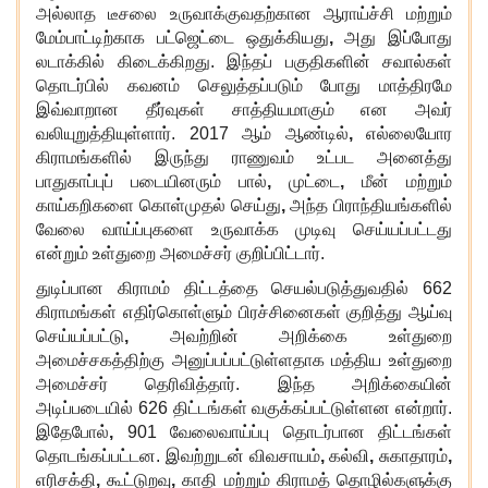
அல்லாத டீசலை உருவாக்குவதற்கான ஆராய்ச்சி மற்றும்
மேம்பாட்டிற்காக பட்ஜெட்டை ஒதுக்கியது
,
அது இப்போது
லடாக்கில் கிடைக்கிறது. இந்தப் பகுதிகளின் சவால்கள்
தொடர்பில் கவனம் செலுத்தப்படும் போது மாத்திரமே
இவ்வாறான தீர்வுகள் சாத்தியமாகும் என அவர்
வலியுறுத்தியுள்ளார். 2017 ஆம் ஆண்டில்
,
எல்லையோர
கிராமங்களில் இருந்து ராணுவம் உட்பட அனைத்து
பாதுகாப்புப் படையினரும் பால்
,
முட்டை
,
மீன் மற்றும்
காய்கறிகளை கொள்முதல் செய்து
,
அந்த பிராந்தியங்களில்
வேலை வாய்ப்புகளை உருவாக்க முடிவு செய்யப்பட்டது
என்றும் உள்துறை அமைச்சர் குறிப்பிட்டார்.
துடிப்பான கிராமம் திட்டத்தை செயல்படுத்துவதில் 662
கிராமங்கள் எதிர்கொள்ளும் பிரச்சினைகள் குறித்து ஆய்வு
செய்யப்பட்டு
,
அவற்றின் அறிக்கை உள்துறை
அமைச்சகத்திற்கு அனுப்பப்பட்டுள்ளதாக மத்திய உள்துறை
அமைச்சர் தெரிவித்தார். இந்த அறிக்கையின்
அடிப்படையில் 626 திட்டங்கள் வகுக்கப்பட்டுள்ளன என்றார்.
இதேபோல்
,
901 வேலைவாய்ப்பு தொடர்பான திட்டங்கள்
தொடங்கப்பட்டன. இவற்றுடன் விவசாயம்
,
கல்வி
,
சுகாதாரம்
,
எரிசக்தி
,
கூட்டுறவு
,
காதி மற்றும் கிராமத் தொழில்களுக்கு