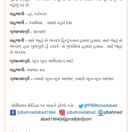
પહેલું ઘર છે.
સહભાગી
-
હા
, ખરેખર!.
સહભાગી
–
કેસરિયા...
પધારો મ્હારે દેશ.
પ્રધાનમંત્રી
-
શાબાશ!
સહભાગી
-
સારે જહાં સે અચ્છા હિન્દુસ્તાન હમારા
હમારા,
સારે જહાં સે
અચ્છા
, હમ બ
ુલબુલે
હૈં ઇસ
કે,
યે ગુલસિતા
હમારા
હમારા..
સારે જહાં
સે અચ્છા.
પ્રધાનમંત્રી
-
ખૂબ ખૂબ અભિનંદન ભાઈ.
સહભાગી
-
આભાર સર.
પ્રધાનમંત્રી
–
તમારો ખૂબ-ખૂબ આભાર, તમારો ખૂબ-ખૂબ આભાર.
સોશિયલ મીડિયા પર અમને ફોલો કરો :
@PIBAhmedabad
/
pibahmedabad1964
/pibahmedabad
pibahmed
abad1964[at]gmail[dot]com