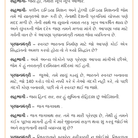
સહભાગી
-
જય હો
, તમારો ખૂબ ખૂબ આભાર.
સહભાગી
-
ક્લીન ઇન્ડિયા મિશન અને હેલ્ધી ઇન્ડિયા મિશનની જેમ
તમે જે યાત્રાઓ શરૂ કરી છે, તેનાથી દેશની પ્રગતિમાં ચોક્કસ પણે
મદદ મળી છે. તેની સાથે જ યુવાનો તમારા તરફ ખૂબ આકર્ષિત થાય છે
અને ચુંબકની જેમ દરેક જણ તમને મળવા માંગે છે. આપણા બધા માટે
ગર્વની વાત છે કે આપણા
પ્રધાનમંત્રી
તમારા જેવા વ્યક્તિત્વ છે
.
પ્રધાનમંત્રી
–
સ્વચ્છ ભારતના નિર્માણ માટે જો આપણે કોઈ એક
સિદ્ધાંતનો અમલ કરવો હોય તો તે કયો સિદ્ધાંત છે
?
સહભાગી
-
અમે અન્ય લોકોને પણ પ્રેરણા આપવા માંગીએ છીએ
,
જેમ કે હું નવરાત્રી દરમિયાન મંદિરમાં ગ
ઈ હતી.
પ્રધાનમંત્રી
–
જુઓ
, તમે સાચું કહ્યું છે, ભારતને સ્વચ્છ બનાવવા
માટે, જો 140 કરોડ લોકો નક્કી કરે કે તેઓ ગંદકી નહીં કરે, તો પછી
ગંદકી કોણ બનાવશે,
પછી
તો તે સ્વચ્છ થઈ
જ
જશે
.
સહભાગી
-
જય હિન્દ સર
, સર હું સુષ્મિતા રોહિદાશ છું ઓડિશાની.
પ્રધાનમંત્રી
–
જગ જગન્નાથ
.
સહભાગી
-
જગ જગન્નાથ સર
. ત
મે
જ મારી પ્રેરણા છે
, તેથી હું ત
મ
ને
કંઈક પૂછવા માગત
હત
કે મારે જીવનમાં સફળ થવા શું કરવું જોઈએ
અને સફળતાની સાચી વ્યાખ્યા શું છે
?
પ્રધાનમંત્રી
–
નિષ્ફળતાને ક્યારેય સ્વીકારવી ન જોઈએ
. નિષ્ફળતા