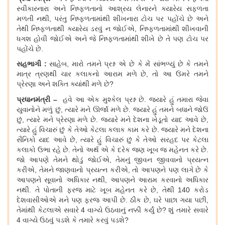
સ્વીકારનારા અને નિષ્ફળતાનો આશ્રય લેનારને ક્યારેય સફળતા
મળતી નથી, પરંતુ નિષ્ફળતામાંથી શીખનારા ટોચ પર પહોંચે છે અને
તેથી નિષ્ફળતાથી ક્યારેય ડરવું ન જોઈએ, નિષ્ફળતામાંથી શીખવાની
ધગશ હોવી જોઈએ અને જે નિષ્ફળતામાંથી શીખે છે તે પણ ટોચ પર
પહોંચે છે.
સહભાગી
:
સાહેબ, મારો તમને પ્રશ્ન એ છે કે મેં સાંભળ્યું છે કે તમને
માત્ર ત્રણથી ચાર કલાકનો આરામ મળે છે, તો આ ઉંમરે તમને
પ્રેરણા અને શક્તિ ક્યાંથી મળે છે?
પ્રધાનમંત્રી
–
હવે આ એક મુશ્કેલ પ્રશ્ન છે
. જ્યારે હું તમારા જેવા
યુવાનોને મળું છું, ત્યારે મને ઊર્જા મળે છે. જ્યારે હું તમને બધાને જોઉં
છું, ત્યારે મને પ્રેરણા મળે છે. જ્યારે મને દેશના ખેડૂતો યાદ આવે છે,
ત્યારે હું વિચારું છું કે તેઓ કેટલા કલાક કામ કરે છે. જ્યારે મને દેશના
સૈનિકો યાદ આવે છે, ત્યારે હું વિચારું છું કે તેઓ સરહદ પર કેટલા
કલાકો ઉભા રહે છે. તેનો અર્થ એ કે દરેક જણ ખૂબ જ મહેનત કરે છે.
જો આપણે તેમને થોડું જોઈએ, તેમનું જીવન જીવવાનો પ્રયત્ન
કરીએ, તેમને જાણવાનો પ્રયત્ન કરીએ, તો આપણને પણ લાગે છે કે
આપણને સૂવાનો અધિકાર નથી, આપણને આરામ કરવાનો અધિકાર
નથી. તે પોતાની ફરજ માટે ખૂબ મહેનત કરે છે, તેથી 140 કરોડ
દેશવાસીઓએ મને પણ ફરજ આપી છે. ઠીક છે, ઘરે પાછા ગયા પછી,
તેમાંથી કેટલાએ સવારે 4 વાગ્યે ઉઠવાનું નક્કી કર્યું છે? શું તમારે સવારે
4
વાગ્યે ઉઠવું પડશે કે તમારે કરવું પડશે
?