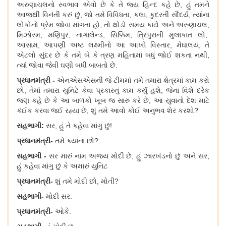
અરુણાચલનો સ્વભાવ એવો છે કે તે જય હિન્દ કહે છે, હું તમને
આજથી વિનંતી કરું છું, જો તમે વિવિધતા, કલા, કુદરતી સૌંદર્ય, ત્યાંના
લોકોનો પ્રેમ જોવા માંગતા હો, તો થોડો સમય કાઢો અને અરુણાચલ,
મિઝોરમ, મણિપુર, નાગાલેન્ડ, સિક્કિમ, ત્રિપુરાની મુલાકાત લો,
આસામ, આપણી અષ્ટ લક્ષ્મીનો આ આખો વિસ્તાર, મેઘાલય, તે
એટલો સુંદર છે કે તમે બે કે ત્રણ મહિનામાં બધું જોઈ શકતા નથી,
ત્યાં જોવા જેવી ઘણી બધી બાબતો છે.
પ્રધાનમંત્રી
-
એનએસએસની જે ટીમમાં તમે તમારા ક્ષેત્રમાં કામ કરો
છો, તેમાં તમારા યુનિટે કેવા પ્રકારનું કામ કર્યું હશે, જેના વિશે દરેક
જણ કહે છે કે આ બાળકો ખૂબ જ સારું કરે છે, આ યુવાનો દેશ માટે
કંઈક કરવા જઈ રહ્યા છે, શું તમે આવો કોઈ અનુભવ શેર કરશો?
સહભાગી
:
સર, હું તે કહેવા માંગુ છું!
પ્રધાનમંત્રી
-
તમે ક્યાંના છો
?
સહભાગી
-
સર મારું નામ અજય મોદી છે
, હું ઝારખંડનો છું અને સર,
હું કહેવા માંગુ છું કે અમારું યુનિટ
પ્રધાનમંત્રી
-
શું તમે મોદી છો
, મોતી?
સહભાગી
-
મોદી સર
.
પ્રધાનમંત્રી
-
ઓકે
.