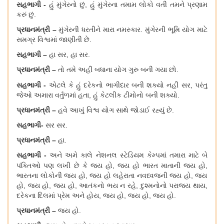
સહભાગી
-
હું મુંગેરનો છું
, હું મુંગેરના તમામ લોકો વતી તમને
પ્રણામ
કરું છું
.
પ્રધાનમંત્રી
–
મુંગેરની ધરતીને મારા નમસ્કાર
. મુંગેરની ભૂમિ યોગ માટે
સમગ્ર વિશ્વમાં જાણીતી છે.
સહભાગી
–
હા સર
, હા સર.
પ્રધાનમંત્રી
–
તો તમે અહીં બધાના યોગ ગુરુ બની ગયા છો
.
સહભાગી
-
એટલે
કે હું દરેકનો ભાગીદાર બની શક્યો નહીં સર
, પરંતુ
જેઓ અમારા વર્તુળમાં હતા, હું કેટલીક ટીમોનો બની શક્યો.
પ્રધાનમંત્રી
–
હવે આખું વિશ્વ યોગ સાથે જોડાઈ રહ્યું છે.
સહભાગી
-
સર સર.
પ્રધાનમંત્રી
–
હા.
સહભાગી
-
અને અમે કાલે નેશનલ સ્ટેડિયમ કેમ્પમાં તમારા માટે બે
પંક્તિઓ પણ લખી છે કે જય હો
, જય હો
ભારત
માતાન
જય હો
,
ભારતના લોકોન
જય હો
, જય હો લહેરાતા
નવધ્વજની
જય હો
, જય
હો, જય હો, જય હો, આતંકનો ભય ન રહે, દુશ્મનોન
ો પરાજય થાય,
દરેકના દિલમાં પ્રેમ અને
હોય
, જય હો, જય હો, જય હો.
પ્રધાનમંત્રી
–
જય હો
.