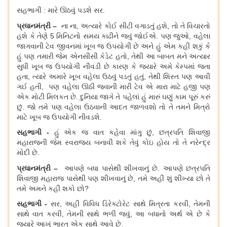
સહભાગી
: મારે ઊઠવું પડશે સર.
પ્રધાનમંત્રી
–
ના ના
, અત્યારે કોઈ સીટી વગાડતું હશે, તો તે વિચારતો
હશે કે તેણે 5 મિનિટનો સમય કાઢીને જવું જોઈએ. પણ જુઓ, વહેલા
જાગવાની ટેવ જીવનમાં ખૂબ જ ઉપયોગી છે અને હું એમ કહી શકું કે
હું પણ તમારી જેમ એનસીસી કેડેટ હતો, તેથી આ બાબત મને અત્યાર
સુધી ખૂબ જ ઉપયોગી નીવડી છે કારણ કે જ્યારે અમે કેમ્પમાં જતા
હતા, ત્યારે અમારે ખૂબ વહેલા ઉઠવું પડતું હતું, તેથી શિસ્ત પણ આવી
ગઈ હતી, પણ વહેલા ઊઠી જવાની મારી ટેવ એ મારા માટે હજી પણ
એક મોટી મિલકત છે. દુનિયા જાગે તે પહેલાં હું મારું ઘણું કામ પૂરું કરું
છું. જો તમે પણ વહેલા ઉઠવાની આદત જાળવશો તો તે તમને મિત્રો
માટે ખૂબ જ ઉપયોગી નીવડશે.
સહભાગી
-
હું એક જ વાત કહેવા માંગુ છું
, છત્રપતિ શિવાજી
મહારાજની જેમ સ્વરાજ્ય બનાવી શકે તેવું કોઇ હોય તો તે નરેન્દ્ર
મોદી છે.
પ્રધાનમંત્રી
–
આપણે બધા પાસેથી શીખવાનું છે
. આપણે છત્રપતિ
શિવાજી મહારાજ પાસેથી પણ શીખવાનું છે, તમે અહીં શું શીખ્યા છો તે
તમે અમને કહી શકો છો?
સહભાગી
-
સર
, અહીં વિવિધ ડિરેક્ટોરેટ સાથે મિત્રતા કરવી, તેમની
સાથે વાત કરવી, તેમની સાથે ભળી જવું, આ બધાનો અર્થ એ છે કે
જ્યારે આખું ભારત એક સાથે આવે છે.