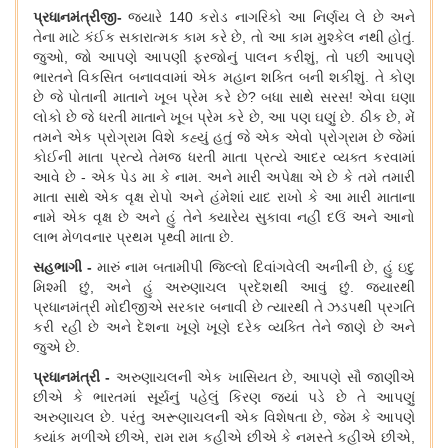
પ્રધાનમંત્રીજી
-
જ્યારે 140 કરોડ નાગરિકો આ નિર્ણય લે છે અને
તેના માટે કંઈક સકારાત્મક કામ કરે છે, તો આ કામ મુશ્કેલ નથી હોતું.
જુઓ, જો આપણે આપણી ફરજોનું પાલન કરીશું, તો પછી આપણે
ભારતને વિકસિત બનાવવામાં એક મહાન શક્તિ બની શકીશું. તે કોણ
છે જે પોતાની માતાને ખૂબ પ્રેમ કરે છે? બધા સાથે સરસ! એવા ઘણા
લોકો છે જે ધરતી માતાને ખૂબ પ્રેમ કરે છે, આ પણ ઘણું છે. ઠીક છે, મેં
તમને એક પ્રોગ્રામ વિશે કહ્યું હતું જે એક એવો પ્રોગ્રામ છે જેમાં
કોઈની માતા પ્રત્યે તેમજ ધરતી માતા પ્રત્યે આદર વ્યક્ત કરવામાં
આવે છે - એક પેડ મા કે નામ. અને મારી અપેક્ષા એ છે કે તમે તમારી
માતા સાથે એક વૃક્ષ રોપો અને હંમેશાં યાદ રાખો કે આ મારી માતાના
નામે એક વૃક્ષ છે અને હું તેને ક્યારેય સુકાવા નહીં દઉં અને આનો
લાભ મેળવનાર પ્રથમ પૃથ્વી માતા છે.
સહભાગી
-
મારું નામ બ
તા
મીપી જિલ્લો દિવાંગવ
ેલી
અનીની છે
, હું ઇદુ
મિશ્મી છું, અને હું અરુણાચલ પ્રદેશથી આવું છું. જ્યારથ
પ્રધાન
મંત્રી
મોદીજીએ સરકાર બનાવી છે ત્યારથી તે ઝડપથી પ્રગતિ
કરી રહી છે અને દેશના ખૂણે ખૂણે દરેક વ્યક્તિ તેને જાણે છે અને
જુએ છે
.
પ્રધાનમંત્રી
-
અરુણાચલની એક ખાસિયત છે
, આપણે સૌ જાણીએ
છીએ કે ભારતમાં સૂર્યનું પહેલું કિરણ જ્યાં પડે છે તે આપણું
અરુણાચલ છે. પરંતુ અરૂણાચલની એક વિશેષતા છે, જેમ કે આપણે
ક્યાંક મળીએ છીએ, રામ રામ કહીએ છીએ કે નમસ્તે કહીએ છીએ,