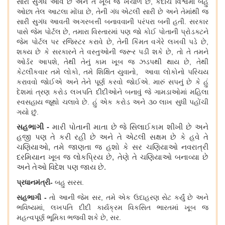
સારી સુગંધ આવે છે અને તે ખૂબ જ ખર્ચાળ છે
, કદાચ વિશ્વમાં બહુ
ઓછા તેલ આટલા મોંઘા છે, તેની ગંધ એટલી સારી છે અને તેમાંથી જ
સારી સુગંધ આવતી અગરબત્તી બનાવવાની પરંપરા બની હતી. સરકાર
પાસે જેમ પોર્ટલ છે, તમારા વિસ્તારમાં પણ જો કોઈ પોતાની પ્રોડક્ટને
જેમ પોર્ટલ પર રજિસ્ટર કરાવે છે, તેની કિંમત વગેરે લખવી પડે છે,
શક્ય છે કે સરકારને તે વસ્તુઓની જરૂર પડી શકે છે, તો તે તમને
ઓર્ડર આપશે, તેથી તેનું કામ ખૂબ જ ઝડપથી થાય છે, તેથી
કેટલીકવાર તમે લોકો, તમે શિક્ષિત યુવાનો, આવા લોકોનો પરિચય
કરાવવો જોઈએ અને તેને પૂર્ણ કરવો જોઈએ. મારું સપનું છે કે હું
દેશમાં ત્રણ કરોડ લખપતિ દીદીઓને બનાવું જે ગામડાઓમાં મહિલા
સ્વસહાય જૂથો ચલાવે છે. હું એક કરોડ અને ૩૦ લાખ સુધી પહોંચી
ગયો છું.
સહભાગી
-
મારી
પોતાની
માતા છે જે સિલાઈ
કામ
શીખી છે અને
હજી પણ તે કરી રહી છે અને તે એટલી સક્ષમ છે કે હવે તે
ચણિયાઓ
, તમે જાણતા જ હશો કે સર ચણિયાઓ નવરાત્રી
દરમિયાન ખૂબ જ લોકપ્રિય છે, તેણે તે ચણિયાઓ બનાવ્યા છે
અને તેઓ વિદેશ પણ જાય છે.
પ્રધાનમંત્રી
-
બહુ સરસ
.
સહભાગી
-
તો આની જેમ સર, તમે એક ઉદાહરણ
સેટ
કર્યું છે અને
ભવિષ્યમાં
, લખપતિ દીદી કાર્યક્રમ વિકસિત ભારતમાં ખૂબ જ
મહત્વપૂર્ણ ભૂમિકા ભજવી શકે છે, સર.