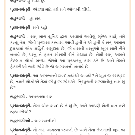
સહભાગી
-
હું મોદી છું
.
પ્રધાનમંત્રી
-
એટલા માટે તમે મને ઓળખી લીધો
.
સહભાગી
–
હા સર.
પ્રધાનમંત્રી
-
મને કહો
.
સહભાગી
-
સર
, મારા યુનિટ દ્વારા કરવામાં આવેલું શ્રેષ્ઠ કાર્ય, તમે
કહ્યું તેમ, જેની પ્રશંસા કરવામાં આવી હતી તે એ હતી કે સર, અમારા
દુમકામાં એક મહિરી સમુદાય છે, જે વાંસની વસ્તુઓ ખૂબ સારી રીતે
બનાવે છે, પરંતુ તે ફક્ત મોસમી રીતે વેચાય છે. તેથી સર, અમને
કેટલાક લોકો મળ્યા જેઓ આ પ્રકારનું કામ કરે છે અને તેમને
ફેક્ટરીઓ સાથે જોડે છે જે અગરબત્તી બનાવે છે.
પ્રધાનમંત્રી
-
આ અગરબત્તી શબ્દ ક્યાંથી આવ્યો
? તે ખૂબ જ રસપ્રદ
છે, તમારે લોકોએ તેમાં જોવું જ જોઇએ. ત્રિપુરાની રાજધાનીનું નામ શું
છે?
સહભાગી
-
અગરતલા સર
.
પ્રધાનમંત્રી
-
તેમાં
એક શબ્દ છે તે
શું છે
, અને આપણે શેની વાત કરી
રહ્યા છીએ?
સહભાગીઓ
-
અગરબત્તીની
.
પ્રધાનમંત્રી
-
તો ત્યાં અગરના જંગલો છે અને તેના તેલમાંથી ખૂબ જ