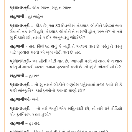
પ્રધાનમંત્રી
-
એક ભારત
, મહાન ભારત.
સહભાગી
-
હા સાહેબ
.
પ્રધાનમંત્રી
–
ઠીક છે
, આ 30 દિવસોમાં કેટલાક લોકોને પરેડમાં ભાગ
લેવાની તક મળી હશે, કેટલાક લોકોને તે ન મળી હોત, ખરું ને? તો તમે
શું વિચારો છો, તમારે કંઈક અનુભવવું જોઈએ?
સહભાગી
-
સર, સિલેક્ટ થવું કે નહીં તે અલગ વાત છે પરંતુ તે વસ્તુ
માટે પ્રયાસ કરવો એ ખૂબ મોટી વાત છે સર.
પ્રધાનમંત્રી
-
આ સૌથી મોટી વાત છે, આપણી પસંદગી થાય કે ન થાય
પરંતુ મેં મારાથી બનતા તમામ પ્રયાસો કર્યા છે. તો શું તે એનસીસી છે?
સહભાગી
–
હા સર
.
પ્રધાનમંત્રી
–
તો શું તમને લોકોને ગણવેશ પહેરવામાં મજા આવે છે કે
પછી સાંસ્કૃતિક કાર્યક્રમોનો આનંદ માણો છો?
સહભાગીઓ
-
બંને
.
પ્રધાનમંત્રી
–
તો તમે અહીં એક મહિનાથી છો
, તો તમે ઘરે વીડિયો
કોન્ફરન્સિંગ કરતા હશો?
સહભાગી
–
હા સર
.