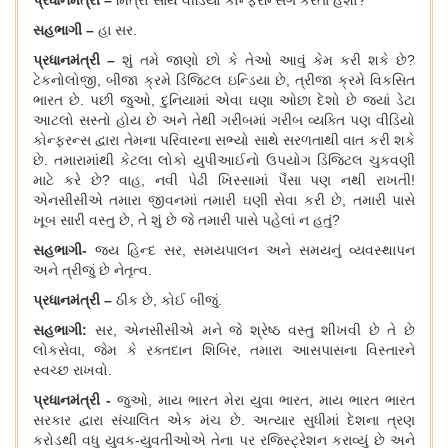
પ્રધાનમંત્રી
–
મિત્રો સાથે વીડિયો કોન્ફરન્સિંગ કરતા હશ
?
સહભાગી
–
હા સર
.
પ્રધાનમંત્રી
–
શું તમે જાણો છો કે તેઓ આવું કેમ કરી શકે છે
?
ટેકનોલોજી, બીજા ક્રમે ડિજિટલ ઇન્ડિયા છે, ત્રીજા ક્રમે વિકસિત
ભારત છે. પછી જુઓ, દુનિયામાં એવા ઘણા ઓછા દેશો છે જ્યાં ડેટા
આટલો સસ્તો હોય છે અને તેથી ગરીબમાં ગરીબ વ્યક્તિ પણ વીડિયો
કોન્ફરન્સ દ્વારા તેમના પરિવારના સભ્યો સાથે સરળતાથી વાત કરી શકે
છે. તમારામાંથી કેટલા લોકો યુપીઆઈનો ઉપયોગ ડિજિટલ ચુકવણી
માટે કરે છે? વાહ, નવી પેઢી ખિસ્સામાં પૈસા પણ નથી રાખતી!
એનસીસીએ તમારા જીવનમાં તમારી ઘણી સેવા કરી છે, તમારી પાસે
ખૂબ સારી વસ્તુ છે, તે શું છે જે તમારી પાસે પહેલાં ન હતું?
સહભાગી
-
જય હિન્દ સર
, સમયપાલન અને સમયનું વ્યવસ્થાપન
અને ત્રીજું છે નેતૃત્વ.
પ્રધાનમંત્રી
–
ઠીક છે
, કોઈ બીજું.
સહભાગી
:
સર
, એનસીસીએ મને જે શ્રેષ્ઠ વસ્તુ શીખવી છે તે છે
લોકસેવા, જેમ કે રક્તદાન શિબિર, તમારા આસપાસના વિસ્તારને
સ્વચ્છ રાખવો.
પ્રધાનમંત્રી
-
જુઓ
, માય ભારત મેરા યુવા ભારત, માય ભારત ભારત
સરકાર દ્વારા સંચાલિત એક મંચ છે. અત્યાર સુધીમાં દેશના ત્રણ
કરોડથી વધુ યુવક-યુવતીઓએ તેના પર રજિસ્ટ્રેશન કરાવ્યું છે અને