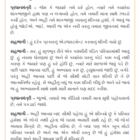
પ્રધાનમંત્રી
–
જેમ કે જ્યારે તમે ઘરે હોત
, ત્યારે તમે ક્યારેય
શાકભાજીને હાથ પણ ન લગાવ્યો હોત, તમે તમારી માતા સાથે ઝઘડો
કર્યો હોત, અને અહીં તમે શાકભાજી ખાવાનું શીખ્યા હશો, તે આવું જ
હોવું જોઈએ, ભાઈ, આવી જ એક નવી વસ્તુ તમારા જીવનમાં આવી
છે.
સહભાગી
:
હું દરેક પ્રકારનું એડજસ્ટમેન્ટ કરવાનું શીખી ગયો છું
.
સહભાગી
-
સર
, હું મૂળભૂત રીતે એક કાશ્મીરી પંડિત પરિવારમાંથી આવું
છું. હું નવમા ધોરણમાં છું અને મેં ક્યારેય ઘરનું કોઈ કામ કર્યું નથી
કારણ કે જ્યારે પણ હું ઘરે હોઉં છું, ત્યારે મારે શાળાએ જવું પડે છે.
પછી પાછા આવ્યા પછી, હું અભ્યાસ કરું છું, ટ્યુશનમાં જાઉં છું, વગેરે.
પરંતુ અહીં આવ્યા પછી મેં જે સૌથી મોટી વાત શીખી છે તે છે
આત્મનિર્ભર
રહેવું
. મેં અહીંનું બધું જ કામ શીખી લીધું છે અને ઘરે જતાં
જ હું અભ્યાસની સાથે સાથે મારી માતાને પણ મદદ કરીશ.
પ્રધાનમંત્રી
–
જુઓ
, તમારો આ વીડિયો તમારી માતા સુધી પહોંચવાનો
છે, તમે પકડાઈ જશો.
સહભાગી
-
અહીં આવ્યા બાદ સૌથી પહેલા હું એ શીખ્યો છું કે પરિવાર
હંમેશા એ લોકો નથી હોતા જે ઘરમાં અમારી સાથે રહે છે
, જે લોકો
અમારા મિત્રો છે, અહીંના વરિષ્ઠ છે, તે બધા પણ એક ખૂબ મોટો
પરિવાર બનાવે છે અને આ એક એવી વસ્તુ છે જે હું હંમેશા યાદ
રાખીશ અને અહીં આવ્યા પછી મેં શીખ્યું છે.