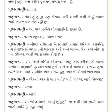
સપનું હતું
, ખાસ કરીને હું તમને મળવા આવ
છું
.
પ્રધાનમંત્રી
-
હા
, હા.
સહભાગી
-
તેથી હું હજી પણ વિશ્વાસ કરી શકત
નથી કે હું તમારી
સાથે રૂબરૂ વાત કરી રહ
છું
.
પ્રધાનમંત્રી
–
આ જ ભારતીય લોકશાહીની તાકાત છે
.
સહભાગી
-
તમારો ખૂબ ખૂબ આભાર સર
.
પ્રધાનમંત્રી
–
બીજા રાજ્યના મિત્ર સાથે તમારો પરિચય કરાવીને
,
તમે તે રાજ્યને જાણવાનો પ્રયાસ કર્યો અને ભાષામાં બે વાક્યો બોલતા
પણ શીખ્યા. અહીં
આવા કોણ
કોણ છે
?
સહભાગી
–
સર, અમે પશ્ચિમ બંગાળથી અહીં બેઠા છીએ, મેં તેમની
પાસેથી જાણવાનો પ્રયાસ કર્યો હતો અને અમે ચોખા ખાઈ રહ્યા હતા,
ત્યારે ચોખા સાથે સંબંધિત એક વાક્ય હતું, એકતો એકતો ભાત ખાવે.
પ્રધાનમંત્રી
–
એકતો એકતો ભાત ખાવે
?
ખાવે બોલ્યા, ખાબે બોલ્યા
?
સહભાગી
–
ખાબો
.
પ્રધાનમંત્રી
–
ખાબો
.
સહભાગી
–
સર જોલ ખાબો
, બીજું શું હતું?. તો અમી કેમો નાચો અમી
ભાલો
આ
ચિ
(બીજી ભાષા)