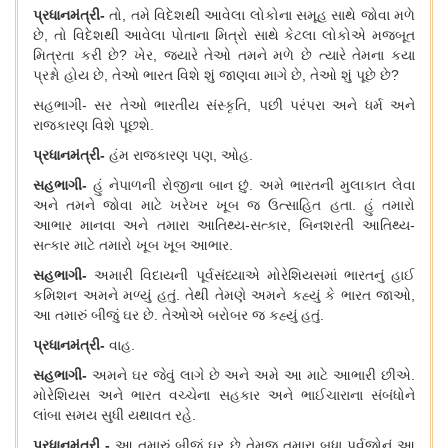
પ્રધાનમંત્રી
-
તો
, તમે વિદેશથી આવેલા લોકોના સમૂહ સાથે જોવા મળે
છે, તો વિદેશથી આવેલા પોતાના મિત્રો સાથે કેટલા લોકોએ મજબૂત
મિત્રતા કરી છે? ખેર, જ્યારે તેઓ તમને મળે છે ત્યારે તેમના કયા
પ્રશ્નો હોય છે, તેઓ ભારત વિશે શું જાણવા માગે છે, તેઓ શું પૂછે છે?
સહભાગી
- સર તેઓ ભારતીય સંસ્કૃતિ, પછી પરંપરા અને ધર્મ અને
રાજકારણ વિશે પૂછશે.
પ્રધાનમંત્રી
-
હંમ રાજકારણ પણ
, ઓહ.
સહભાગી
-
હું નેપાળની રોજીના બાન છું. અમે ભારતની મુલાકાત લેવા
અને તમને જોવા માટે ખરેખર ખૂબ જ ઉત્સાહિત હતા. હું તમારો
આભાર માનવા અને તમારા આતિથ્ય-સત્કાર, બિનશરતી આતિથ્ય-
સત્કાર માટે તમારો ખૂબ ખૂબ આભાર.
સહભાગી
-
અમારી વિદાયની પૂર્વસંધ્યાએ મોરેશિયસમાં ભારતનું હાઈ
કમિશન અમને મળ્યું હતું. તેથી તેમણે અમને કહ્યું કે ભારત જાઓ,
આ તમારું બીજું ઘર છે.
તેઓએ બરોબર જ કહ્યું હતું.
પ્રધાનમંત્રી
-
વાહ
.
સહભાગી
-
અમને ઘર જેવું લાગે છે અને અમે આ માટે આભારી છીએ.
મોરેશિયસ અને ભારત વચ્ચેના સહકાર અને ભાઈચારાના સંબંધોને
લાંબા સમય સુધી
યથાવત રહે.
પ્રધાનમંત્રી
-
આ તમારું બીજું ઘર છે તેમજ તમારા બધા પૂર્વજોનું આ