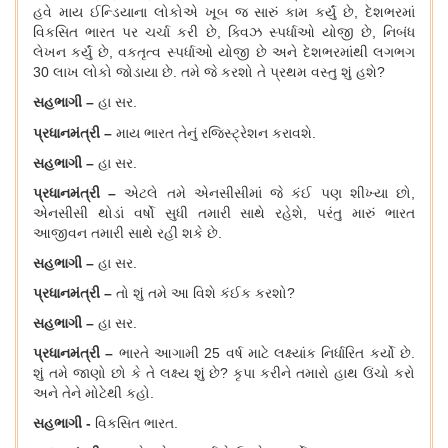
હવે માય ઈન્ડિયાના લોકોએ ખૂબ જ સારું કામ કર્યું છે, દેશભરમાં
વિકસિત ભારત પર ચર્ચા કરી છે, ક્વિઝ સ્પર્ધાઓ યોજી છે, નિબંધ
લેખન કર્યું છે, વકતૃત્વ સ્પર્ધાઓ યોજી છે અને દેશભરમાંથી લગભગ
30 લાખ લોકો જોડાયા છે. તમે જે કરશો તે પ્રથમ વસ્તુ શું હશે?
સહભાગી
–
હા સર
.
પ્રધાનમંત્રી
–
માય
ભારત તેનું રજિસ્ટ્રેશન કરાવશે
.
સહભાગી
–
હા સર
.
પ્રધાનમંત્રી
–
એટલે તમે એનસીસીમાં જે કંઈ પણ શીખ્યા છો,
એનસીસી થોડાં વર્ષો સુધી તમારી સાથે રહેશે, પરંતુ મારું ભારત
આજીવન તમારી સાથે રહી શકે છે.
સહભાગી
–
હા સર
.
પ્રધાનમંત્રી
–
તો શું તમે આ વિશે કંઈક કરશો?
સહભાગી
–
હા સર
.
પ્રધાનમંત્રી
–
ભારતે આગામી
25 વર્ષ માટે લક્ષ્યાંક નિર્ધારિત કર્યો છે.
શું તમે જાણો છો કે તે લક્ષ્ય શું છે? કૃપા કરીને તમારો હાથ ઉંચો કરો
અને તેને મોટેથી કહો.
સહભાગી
-
વિકસિત ભારત
.