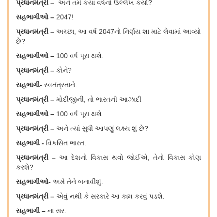
પ્રધાનમંત્રી
–
અને તમે કયા વર્ષનો ઉલ્લેખ કર્યો?
સહભાગીઓ
–
2047!
પ્રધાનમંત્રી
–
અચ્છા
, આ વર્ષ 2047નો નિર્ણય શા માટે લેવામાં આવ્યો
છે?
સહભાગીઓ
–
100 વર્ષ પૂરા થશે.
પ્રધાનમંત્રી
–
કોને?
સહભાગી
-
સ્વતંત્રત
ાને
.
પ્રધાનમંત્રી
–
મોદીજીની, તો ભારતની આઝાદી
સહભાગીઓ
–
100 વર્ષ પૂરા થશે.
પ્રધાનમંત્રી
–
અને ત્યાં સુધી
આપણું
લક્ષ્ય શું છે
?
સહભાગી
-
વિકસિત ભારત.
પ્રધાનમંત્રી
–
આ દેશનો વિકાસ થવો જોઈએ, તેનો વિકાસ કોણ
કરશે?
સહભાગીઓ
-
અમે તેને બનાવીશું
.
પ્રધાનમંત્રી
–
એવું નથી કે સરકારે આ કામ કરવું પડશે.
સહભાગી
–
ના સર
.