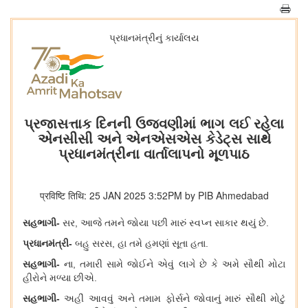
પ્રધાનમંત્રીનું કાર્યાલય
પ્રજાસત્તાક દિનની ઉજવણીમાં ભાગ લઈ રહેલા
એનસીસી અને એનએસએસ કેડેટ્સ સાથે
પ્રધાનમંત્રીના વાર્તાલાપનો મૂળપાઠ
प्रविष्टि तिथि: 25 JAN 2025 3:52PM by PIB Ahmedabad
સહભાગી
-
સર
, આજે તમને જોયા પછી મારું સ્વપ્ન સાકાર થયું છે.
પ્રધાનમંત્રી
-
બહુ સરસ
, હા તમે હમણાં સૂતા હતા.
સહભાગી
-
ના
, તમારી સામે જોઈને એવું લાગે છે કે અમે સૌથી મોટા
હીરોને મળ્યા છીએ.
સહભાગી-
અહીં આવવું અને તમામ
ફોર્સને
જોવાનું મારું સૌથી મોટું