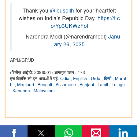
Thank you
@ibusolih
for your heartfelt
wishes on India’s Republic Day.
https://t.c
o/Yp3UKWzFol
— Narendra Modi (@narendramodi)
Janu
ary 26, 2025
AP/IJ/GP/JD
(रिलीज़ आईडी: 2096501)
आगंतुक पटल : 173
इस विज्ञप्ति को इन भाषाओं में पढ़ें:
Odia
,
English
,
Urdu
,
हिन्दी
,
Marat
hi
,
Manipuri
,
Bengali
,
Assamese
,
Punjabi
,
Tamil
,
Telugu
,
Kannada
,
Malayalam