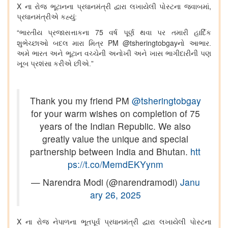
X
,
ના રોજ ભૂટાનના પ્રધાનમંત્રી દ્વારા લખાયેલી પોસ્ટના જવાબમાં
પ્રધાનમંત્રીએ કહ્યું:
“
75
ભારતીય પ્રજાસત્તાકના
વર્ષ પૂર્ણ થવા પર તમારી હાર્દિક
PM @tsheringtobgay
શુભેચ્છાઓ બદલ મારા મિત્ર
નો આભાર.
અમે ભારત અને ભૂટાન વચ્ચેની અનોખી અને ખાસ ભાગીદારીની પણ
ખૂબ પ્રશંસા કરીએ છીએ.”
Thank you my friend PM
@tsheringtobgay
for your warm wishes on completion of 75
years of the Indian Republic. We also
greatly value the unique and special
partnership between India and Bhutan.
htt
ps://t.co/MemdEKYynm
— Narendra Modi (@narendramodi)
Janu
ary 26, 2025
X
ના રોજ નેપાળના ભૂતપૂર્વ પ્રધાનમંત્રી દ્વારા લખાયેલી પોસ્ટના