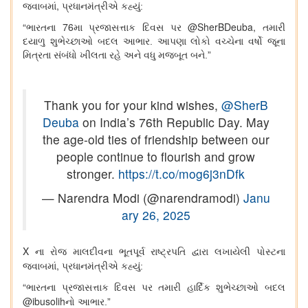
,
જવાબમાં
પ્રધાનમંત્રીએ કહ્યું:
“
76
@SherBDeuba,
ભારતના
મા પ્રજાસત્તાક દિવસ પર
તમારી
દયાળુ શુભેચ્છાઓ બદલ આભાર. આપણા લોકો વચ્ચેના વર્ષો જૂના
મિત્રતા સંબંધો ખીલતા રહે અને વધુ મજબૂત બને.”
Thank you for your kind wishes,
@SherB
Deuba
on India’s 76th Republic Day. May
the age-old ties of friendship between our
people continue to flourish and grow
stronger.
https://t.co/mog6j3nDfk
— Narendra Modi (@narendramodi)
Janu
ary 26, 2025
X
ના રોજ માલદીવના ભૂતપૂર્વ રાષ્ટ્રપતિ દ્વારા લખાયેલી પોસ્ટના
,
જવાબમાં
પ્રધાનમંત્રીએ કહ્યું:
“
ભારતના પ્રજાસત્તાક દિવસ પર તમારી હાર્દિક શુભેચ્છાઓ બદલ
@ibusolih
નો આભાર.”