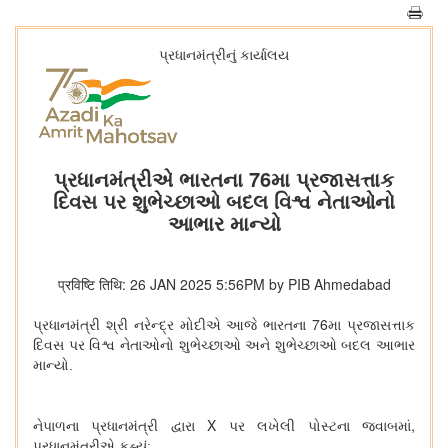
પ્રધાનમંત્રીનું કાર્યાલય
પ્રધાનમંત્રીએ ભારતના 76મા પ્રજાસત્તાક
દિવસ પર શુભેચ્છાઓ બદલ વિશ્વ નેતાઓનો
આભાર માન્યો
प्रविष्टि तिथि: 26 JAN 2025 5:56PM by PIB Ahmedabad
76
પ્રધાનમંત્રી શ્રી નરેન્દ્ર મોદીએ આજે ​​ભારતના
મા પ્રજાસત્તાક
દિવસ પર વિશ્વ નેતાઓનો શુભેચ્છાઓ અને શુભેચ્છાઓ બદલ આભાર
માન્યો.
X
,
નેપાળના પ્રધાનમંત્રી દ્વારા
પર લખેલી પોસ્ટના જવાબમાં
પ્રધાનમંત્રીએ કહ્યું: