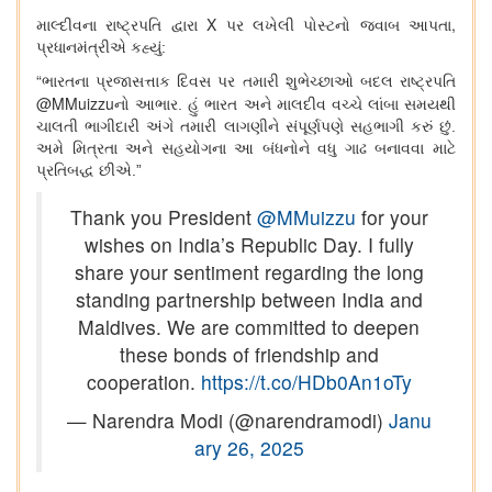
X
,
માલ્દીવના રાષ્ટ્રપતિ દ્વારા
પર લખેલી પોસ્ટનો જવાબ આપતા
પ્રધાનમંત્રીએ કહ્યું:
“
ભારતના પ્રજાસત્તાક દિવસ પર તમારી શુભેચ્છાઓ બદલ રાષ્ટ્રપતિ
@MMuizzu
નો આભાર. હું ભારત અને માલદીવ વચ્ચે લાંબા સમયથી
ચાલતી ભાગીદારી અંગે તમારી લાગણીને સંપૂર્ણપણે સહભાગી કરું છું.
અમે મિત્રતા અને સહયોગના આ બંધનોને વધુ ગાઢ બનાવવા માટે
પ્રતિબદ્ધ છીએ.”
Thank you President
@MMuizzu
for your
wishes on India’s Republic Day. I fully
share your sentiment regarding the long
standing partnership between India and
Maldives. We are committed to deepen
these bonds of friendship and
cooperation.
https://t.co/HDb0An1oTy
— Narendra Modi (@narendramodi)
Janu
ary 26, 2025