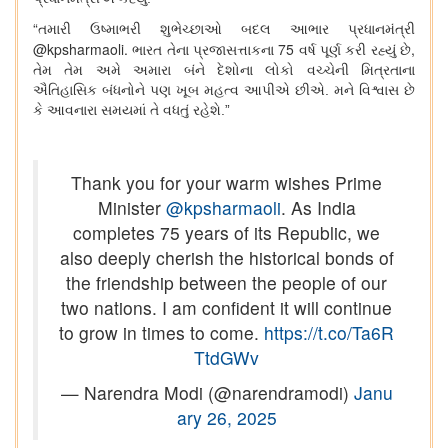
“
તમારી ઉષ્માભરી શુભેચ્છાઓ બદલ આભાર પ્રધાનમંત્રી
@kpsharmaoli.
75
,
ભારત તેના પ્રજાસત્તાકના
વર્ષ પૂર્ણ કરી રહ્યું છે
તેમ તેમ અમે અમારા બંને દેશોના લોકો વચ્ચેની મિત્રતાના
ઐતિહાસિક બંધનોને પણ ખૂબ મહત્વ આપીએ છીએ. મને વિશ્વાસ છે
કે આવનારા સમયમાં તે વધતું રહેશે.”
Thank you for your warm wishes Prime
Minister
@kpsharmaoli
. As India
completes 75 years of its Republic, we
also deeply cherish the historical bonds of
the friendship between the people of our
two nations. I am confident it will continue
to grow in times to come.
https://t.co/Ta6R
TtdGWv
— Narendra Modi (@narendramodi)
Janu
ary 26, 2025