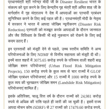
प्रधानमंत्री
श्री
नरेन्द्र
मोदी
जी
के
Disaster Resilient
भारत
के
संकल्प
को
पूरा
करने
के
लिए
केन्द्रीय
गृह
मंत्री
श्री
अमित
शाह
जी
के
मार्गदर्शन
में
गृह
मंत्रालय
ने
देश
में
आपदाओं
का
प्रभावी
प्रबंधन
सुनिश्चित
करने
के
लिए
कई
पहल
की
है।
प्रधानमंत्री
मोदी
के
नेतृत्व
में
सरकार
ने
भारत
में
आपदा
जोखिम
न्यूनीकरण
(Disaster Risk
Reduction)
प्रणाली
को
मजबूत
करके
आपदाओं
के
दौरान
जानमाल
और
जैव
विविधता
के
किसी
भी
बड़े
नुकसान
को
रोकने
के
लिए
कई
कदम
उठाए
हैं।
इन
प्रस्तावों
को
मंजूरी
देने
से
पहले
,
उच्च
स्तरीय
समिति
ने
अन्य
परियोजनाओं
के
लिए
NDMF
से
वित्तीय
सहायता
को
मंजूरी
दी
थी।
इनमें
सात
शहरों
में
3075.65
करोड़
रुपये
के
परिव्यय
वाली
शहरी
बाढ़
जोखिम
शमन
परियोजनाएं
(Urban Flood Risk Mitigation
Projects), 150
करोड़
रुपये
के
कुल
व्यय
से
चार
राज्यों
में
GLOF
जोखिम
प्रबंधन
परियोजनाएं
और
15
राज्यों
में
1000
करोड़
रुपये
के
कुल
व्यय
की भूस्खलन
जोखिम
शमन
(Landslide Risk Mitigation)
परियोजनाएं
शामिल
हैं।
इसके
अतिरिक्त
,
चालू
वित्त
वर्ष
के
दौरान
राज्यों
को
24,981
करोड़
रुपये
से
अधिक
की
राशि
पहले
ही
जारी
की
जा
चुकी
है।
इसमें
राज्य
आपदा
मोचन
कोष
(SDRF)
से
27
राज्यों
को
17479.60
करोड़
रुपये
,