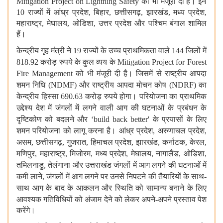
Mitigation Project on Lightning Safety
को
भी
मंजूरी
दी
है। इन
10 राज्यों में आंध्र प्रदेश
,
बिहार
,
छत्तीसगढ़
,
झारखंड
,
मध्य प्रदेश
,
महाराष्ट्र
,
मेघालय
,
ओडिशा
,
उत्तर प्रदेश और पश्चिम बंगाल शामिल
हैं।
केन्द्रीय
गृह
मंत्री
ने
19
राज्यों
के
उच्च
प्राथमिकता
वाले
144
जिलों
में
818.92
करोड़
रुपये के कुल व्यय के
Mitigation Project for Forest
Fire Management
को
भी
मंजूरी
दी
है। जिसमें
से
राष्ट्रीय
आपदा
शमन
निधि
(NDMF)
और
राष्ट्रीय
आपदा
मोचन
कोष
(NDRF)
का
केन्द्रीय
हिस्सा
690.63
करोड़
रुपये
होगा।
परियोजना
का
प्राथमिक
उद्देश्य
देश
में
जंगलों
में
लगने
वाली
आग
की
घटनाओं
के
प्रबंधन
के
दृष्टिकोण
को
बदलने
और
‘build back better'
के
प्रयासों
के
लिए
शमन
परियोजना
को
लागू
करना
है।
आंध्र
प्रदेश
,
अरुणाचल
प्रदेश
,
असम
,
छत्तीसगढ़
,
गुजरात
,
हिमाचल
प्रदेश
,
झारखंड
,
कर्नाटक
,
केरल
,
मणिपुर
,
महाराष्ट्र
,
मिजोरम
,
मध्य
प्रदेश
,
मेघालय
,
नागालैंड
,
ओडिशा
,
तमिलनाडु
,
तेलंगाना
और
उत्तराखंड
जंगलों
में
आग
लगने
की
घटनाओं
में
कमी
लाने
,
जंगलों
में
आग
लगने
पर
उनसे
निपटने
की
तैयारियों
के
साथ
-
साथ
आग
के
बाद
के
आकलन
और
स्थिति
को
सामान्य
बनाने
के
लिए
आवश्यक
गतिविधियों
को
अंजाम
देने
को
लेकर
अपने
-
अपने
प्रस्ताव
पेश
करेंगे।