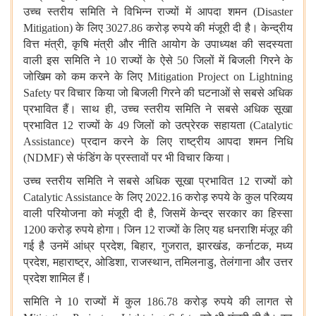
उच्च
स्तरीय
समिति
ने
विभिन्न
राज्यों
में
आपदा
शमन
(Disaster
Mitigation)
के
लिए
3027.86
करोड़
रुपये
की
मंजूरी
दी
है।
केन्द्रीय
वित्त
मंत्री
,
कृषि
मंत्री
और
नीति
आयोग
के
उपाध्यक्ष
की
सदस्यता
वाली
इस
समिति
ने
10
राज्यों
के
ऐसे
50
जिलों
में
बिजली
गिरने
के
जोखिम
को
कम
करने
के
लिए
Mitigation Project on Lightning
Safety
पर
विचार
किया
जो
बिजली
गिरने
की
घटनाओं
से
सबसे
अधिक
प्रभावित
हैं।
साथ
ही
,
उच्च
स्तरीय
समिति
ने
सबसे
अधिक
सूखा
प्रभावित
12
राज्यों
के
49
जिलों
को
उत्प्रेरक
सहायता
(Catalytic
Assistance)
प्रदान
करने
के
लिए
राष्ट्रीय
आपदा
शमन
निधि
(NDMF)
से
फंडिंग
के
प्रस्तावों
पर
भी
विचार
किया।
उच्च
स्तरीय
समिति
ने
सबसे
अधिक
सूखा
प्रभावित
12
राज्यों
को
Catalytic Assistance
के
लिए
2022.16
करोड़
रुपये
के
कुल
परिव्यय
वाली
परियोजना
को
मंजूरी
दी
है
,
जिसमें
केन्द्र
सरकार
का
हिस्सा
1200
करोड़
रुपये
होगा।
जिन
12
राज्यों
के
लिए
यह
धनराशि
मंजूर
की
गई
है
उनमें
आंध्र
प्रदेश
,
बिहार
,
गुजरात
,
झारखंड
,
कर्नाटक
,
मध्य
प्रदेश
,
महाराष्ट्र
,
ओडिशा
,
राजस्थान
,
तमिलनाडु
,
तेलंगाना
और
उत्तर
प्रदेश
शामिल
हैं।
समिति
ने
10
राज्यों
में
कुल
186.78
करोड़
रुपये
की
लागत
से