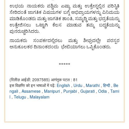
ಉಭಯ ನಾಯಕರು ಪಶ್ಚಿಮ ಏಷ್ಯಾ ಮತ್ತು ಉಕ್ರೇನ್ನಲ್ಲಿನ ಪರಿಸ್ಥಿತಿ
ಸೇರಿದಂತೆ ಜಾಗತಿಕ ವಿಷಯಗಳ ಬಗ್ಗೆ ಅಭಿಪ್ರಾಯಗಳನ್ನು ವಿನಿಮಯ
ಮಾಡಿಕೊಂಡರು ಮತ್ತು ಜಾಗತಿಕ ಶಾಂತಿ, ಸಮೃದ್ಧಿ ಮತ್ತು ಭದ್ರತೆಯನ್ನು
ಉತ್ತೇಜಿಸಲು ಒಟ್ಟಾಗಿ ಕೆಲಸ ಮಾಡುವ ತಮ್ಮ ಬದ್ಧತೆಯನ್ನು
ಪುನರುಚ್ಚರಿಸಿದರು.
ನಾಯಕರು ಸಂಪರ್ಕದಲ್ಲಿರಲು ಮತ್ತು ಶೀಘ್ರದಲ್ಲೇ ಪರಸ್ಪರ
ಅನುಕೂಲಕರ ದಿನಾಂಕದಂದು ಭೇಟಿಯಾಗಲು ಒಪ್ಪಿಕೊಂಡರು.
*****
(रिलीज़ आईडी: 2097585)
आगंतुक पटल : 81
इस विज्ञप्ति को इन भाषाओं में पढ़ें:
English
,
Urdu
,
Marathi
,
हिन्दी
,
Be
ngali
,
Assamese
,
Manipuri
,
Punjabi
,
Gujarati
,
Odia
,
Tami
l
,
Telugu
,
Malayalam