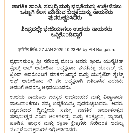
ಜಾಗತಿಕ ಶಾಂತಿ, ಸಮೃದ್ಧಿ ಮತ್ತು ಭದ್ರತೆಯನ್ನು ಉತ್ತೇಜಿಸಲು
ಒಟ್ಟಾಗಿ ಕೆಲಸ ಮಾಡುವ ಬದ್ಧತೆಯನ್ನು ನಾಯಕರು
ಪುನರುಚ್ಚರಿಸಿದರು
ಶೀಘ್ರದಲ್ಲೇ ಭೇಟಿಯಾಗಲು ಉಭಯ ನಾಯಕರು
ಒಪ್ಪಿಕೊಂಡಿದ್ದಾರೆ
प्रविष्टि तिथि: 27 JAN 2025 10:23PM by PIB Bengaluru
ಪ್ರಧಾನಮಂತ್ರಿ ಶ್ರೀ ನರೇಂದ್ರ ಮೋದಿ ಅವರು ಇಂದು ಯುನೈಟೆಡ್
ಸ್ಟೇಟ್ಸ್ ಆಫ್ ಅಮೇರಿಕಾ ಅಧ್ಯಕ್ಷರಾದ ಘನತೆವೆತ್ತ ಡೊನಾಲ್ಡ್ ಜೆ.
ಟ್ರಂಪ್ ಅವರೊಂದಿಗೆ ಮಾತನಾಡಿದ್ದಾರೆ ಮತ್ತು ಯುನೈಟೆಡ್ ಸ್ಟೇಟ್ಸ್
ಆಫ್ ಅಮೇರಿಕಾದ 47 ನೇ ಅಧ್ಯಕ್ಷರಾಗಿ ಐತಿಹಾಸಿಕ ಎರಡನೇ
ಅವಧಿಗೆ ಅವರನ್ನು ಅಭಿನಂದಿಸಿದರು.
ಉಭಯ ನಾಯಕರು ಪರಸ್ಪರ ಲಾಭದಾಯಕ ಮತ್ತು ವಿಶ್ವಾಸಾರ್ಹ
ಪಾಲುದಾರಿಕೆಗಾಗಿ ತಮ್ಮ ಬದ್ಧತೆಯನ್ನು ಪುನರುಚ್ಚರಿಸಿದರು. ಅವರು
ವ್ಯಾಪಕವಾದ ದ್ವಿಪಕ್ಷೀಯ ಸಮಗ್ರ ಜಾಗತಿಕ ಕಾರ್ಯತಂತ್ರದ
ಸಹಭಾಗಿತ್ವದ ವಿವಿಧ ಅಂಶಗಳನ್ನು ಮತ್ತು ತಂತ್ರಜ್ಞಾನ, ವ್ಯಾಪಾರ,
ಹೂಡಿಕೆ, ಇಂಧನ ಮತ್ತು ರಕ್ಷಣಾ ಕ್ಷೇತ್ರಗಳು ಸೇರಿದಂತೆ ಅದನ್ನು
ಮುನ್ನಡೆಸುವ ಕ್ರಮಗಳ ಬಗ್ಗೆ ಚರ್ಚಿಸಿದರು.