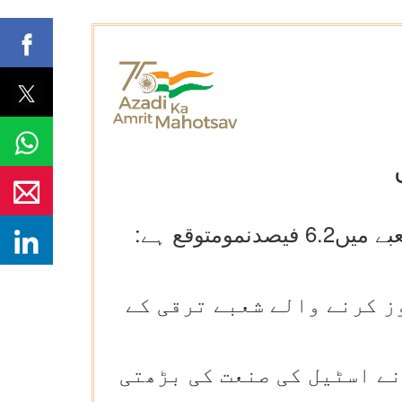
بجلی اور تعمیر میں مضبوط ترقی کی وجہ سے مالی سال 25 میں صنعتی شعبے میں6.2 فیصدنمومتوقع ہے:
ز کرنے والے شعبے ترقی کے
ے اسٹیل کی صنعت کی بڑھتی