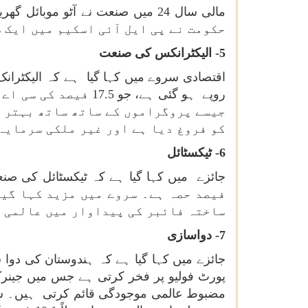
حکومت نے پی ایل آئی اسکیم میں ایک س
5- الیکٹرانکس کی صنعت
اقتصادی سروے میں کہا گیا ہے کہ الیکٹرانک
روپے ہو گئی ہے، جو
جیسے پروگراموں کے ساتھ ساتھ بہتر 
کو فروغ دیا ہے اور غیر ملکی سرمایہ
6- ٹیکسٹائل
فیصد حصہ ہے۔ سروے میں مزید کہا گیا
ساختہ فائبر کی پیداوار میں عالمی س
7- دواسازی
جائزے میں کہا گیا ہے کہ ہندوستان کی د
پورٹ فولیو پر فخر کرتی ہے جس میں جینرک ا