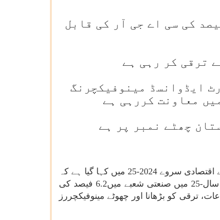
انک سامان کی گھریلو پیداوار مالی سال 15 سے مالی سال 24 تک 17.5 فیصد کی سی اے جی آر کی قابل
وغ دے رہی ہے ؛ اسمارٹ ایڈوانسڈ مینوفیکچرنگ
یں معاونت کررہی ہے
خزانہ اور کارپوریٹ امور کی مرکزی وزیرمحترمہ نرملا سیتا رمن کے ذریعہ آج پارلیمنٹ میں پیش کیے گئے اقتصادی سروے 2024-25 میں کہا گیا ہے کہ
بجلی اور تعمیرات میں مضبوط ترقی کی وجہ سے جی ڈی پی کے پہلے پیشگی تخمینوں کے مطابق مالی سال-25 میں صنعتی شعبے میں6.2 فیصد کی
ات، ترقی کو بڑھانا اور چھوٹے مینوفیکچررز