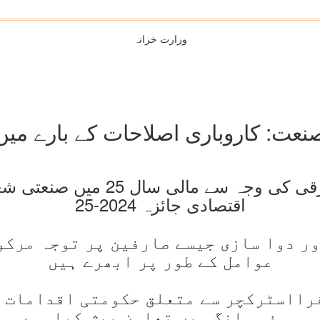
وزارت خزانہ
نعت: کاروباری اصلاحات کے بارے میں
اقتصادی جائزہ 2024-25
 دوا سازی جیسے صارفین پر توجہ مرکو
عوامل کے طور پر ابھرے ہیں
رااسٹرکچر سے متعلق حکومتی اقدامات ن
ہوئی مانگ میں تعاون پیش کیا ہے