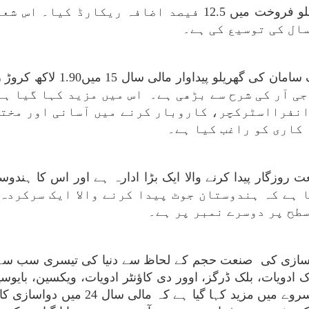
مالی سال 24 میں صنعت نے آٹو موبائل گھریلو فروخت میں 12.5
ال کی توسیع کی ہے۔
 سامان کی گھریلو پیداوار مالی سال
15
میں1.90 لاکھ کروڑ روپے سے مالی سال
 17.5 فیصد کی سی اے جی آر کی شرح سے بڑھی ہے۔ اس میں مزید ک
انفرااسٹرکچر، کاروبار کرنے میں آسانی اور مخت
 کاری کو راغب کیا ہے۔
 ہے کہ ہندوستان جوٹ پیدا کرنے والا ایک سرکردہ
طح پر دوسرے نمبر پر ہے۔
وا سازی کی صنعت حجم کے لحاظ سے دنیا کی تیسری سب س
دویات، بلک ڈرگز، اوور دی کاؤنٹر ادویات، ویکسین، بایوسی