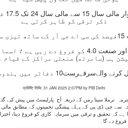
الیکٹر
ذکر ترقی کو ظاہر کرتی ہے
ی ہے
حکومت اسمارٹ مینوفیکچرنگ اور صنعت 4.0 کو فر
شن ہب (سامرتھ) صنعتی مراکز کے قیام م
1 دفاتر میں ہندوستان چھٹے نمبر پر ہے
प्रविष्टि तिथि: 31 JAN 2025 2:07PM by PIB Delhi
ے کہ تحقیق و ترقی میں سرمایہ کاری کو فروغ دینا، اختراع
فروغ دے گا۔