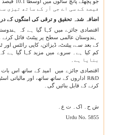
فیصد کے سی اے جی آر کے ساتھ تیزی سے
اضافہ شدہ تحقیق و ترقی کی امنگوں کے درمی
کے بعد سے، پیٹنٹ، ڈیزائن، کاپی رائٹس اور 
بنایا ہے۔
اقتصادی جائزے میں امید کے ساتھ اس بات پ
R&D
اداروں کے ساتھ ساتھ، اور مالیاتی اس
کرنے کے قابل بنائیں گی۔
ش ح۔ اک۔ ت ع۔
Urdu No. 5855