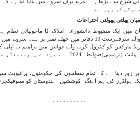
 ترقی کر رہی ہے۔
ان پھلتی پھولتی اختراعات
ٹریڈ مارکس کو کنٹرول کرنے والے قوانین میں ترامیم نے اپلی
کم کیا ہے۔ سروے میں مزید کہا گیا ہے کہ پیٹنٹ (تر
ر زور دیتا ہے کہ تمام سطحوں کی حکومتوں، پرائیویٹ سیکٹ
ٹیک ہولڈرز کی ہم آہنگ کوششیں ہندوستان کو مینوفیکچرنگ 
۔۔۔۔۔۔۔۔۔۔