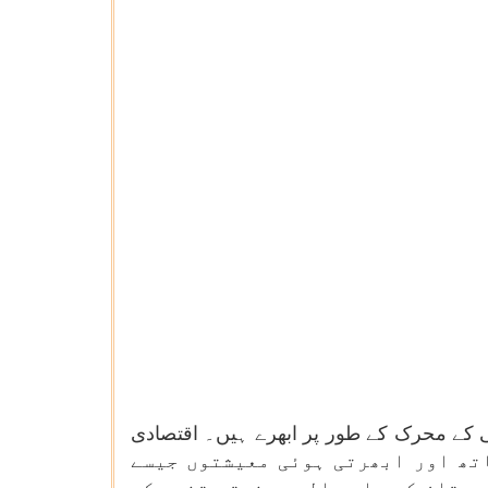
قی کے محرک کے طور پر ابھرے ہیں۔ اقتصادی
 گیا ہے کہ مینوفیکچرنگ میں عالمی حصہ داری کے 2.8 فیصد کے ساتھ اور ابھرتی ہوئی معیشتوں جیسے