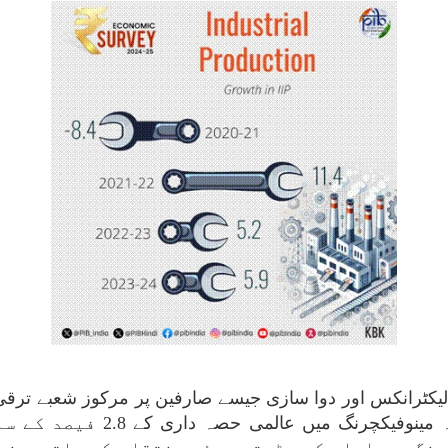
، الیکٹرانکس اور دوا سازی جیسے صارفین پر مرکوز شعبے تر
سروے پرامید طور پر مشاہدہ کیا