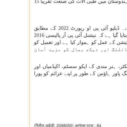
جو پچھلے پانچ سالوں میں اوسطاً 10.1 فیصد کی شرح سے بڑھا ہے۔ مزید برآں سروے میں بتایا گیا ہے کہ ہندوستان میں طبی آلات کی صنعت تقریباً 15
اقتصادی جائزے میں کہا گیا ہے کہ ہندوستان میں ایک مضبوط دانشورانہ املاک کا ماحولیاتی نظام ہے۔ ڈبلیو آئی پی او رپورٹ 2022 کے مطابق
ہندوستان عالمی سطح پر پیٹنٹ فائل کرنے والے سرفہرست 10 دفاتر میں چھٹے نمبر پر ہے۔ سروے میں بتایا گیا ہے کہ نیشنل آئی پی آر پالیسی 2016
 کیشن کے عمل کو ہموار کیا ہے اور تعمیل کو
میمی)ضوابط 2024 نے پیٹنٹ پروسیسنگ، فائلنگ اور دیکھ بھال کو مزید آسان
ر، ہنر مندی کے ایکو سسٹم، اکیڈمیاں اور
پاور ہاؤس کے طور پر اپنے عزائم کو پورا
(रिलीज़ आईडी: 2098050)
आगंतुक पटल : 84