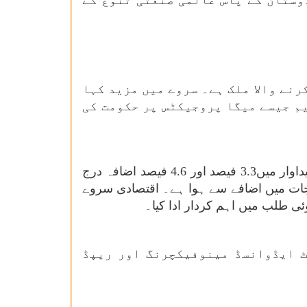
وستان کے پاس عالمی صنعتی تنوع کے
رنے والا ملک ہے۔ سروے میں مزید کہا
م جیسے میگا پروجیکٹس پر حکومت کی
کے اپریل-نومبر میں ملک کی خام اسٹیل اور تیارشدہ ا سٹیل کی پیداوار میں3.3 فیصد اور 4.6 فیصد اضافہ درج
اجات میں اضافے سے ہوا ہے۔ اقتصادی سروے
ی طلب میں اہم کردار ادا کیا۔
ے رہی ہے اور اسمارٹ ایڈوانسڈ مینوفیکچرنگ اور ریپڈ