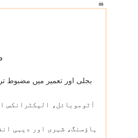
ص
آٹوموبائل، الیکٹرانکس اور
ہاؤسنگ، شہری اور دیہی انف