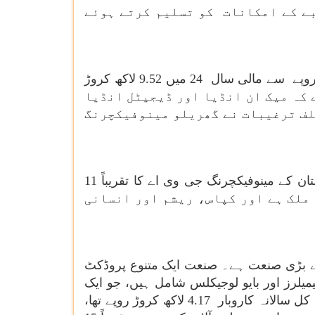
 فیصد اضافہ ریکارڈ کیا۔ اس شعبے کے امکانات کو تسلیم کرتے ہوئے
24
میں 9.52 لاکھ کروڑ
ہا گیا ہے کہ میک ان انڈیا اور ڈیجیٹل انڈیا
لف ترغیبات نے گھریلو مینوفیکچرنگ
جائزے میں کہا گیا ہے کہ ٹیکسٹائل کی صنعت روزگار پیدا کرنے والا ایک بڑا ادارہ ہے اور اس کا ہندوستان کے مینوفیکچرنگ جی وی اے کا تقریباً 11
 ملک ہے اور کپاس، ریشم اور انسانی
ے بڑی صنعت ہے۔ صنعت ایک متنوع پروڈکٹ
میلرز اور بایو لوجیکلس شامل ہیں، جو ایک
مضبوط عالمی موجودگی قائم کرتی ہیں۔ سروے میں مزید کہا گیا ہے کہ مالی سال 24 میں دواسازی کا کل سالانہ کاروبار 4.17 لاکھ کروڑ روپے تھا،