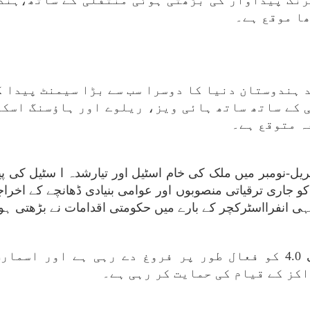
نگ پیداوار کی بڑھتی ہوئی منتقلی کے ساتھ،ہند
ا موقع ہے۔
 ہندوستان دنیا کا دوسرا سب سے بڑا سیمنٹ پیدا ک
ی کے ساتھ ساتھ ہائی ویز، ریلوے اور ہاؤسنگ اسکی
ہ متوقع ہے۔
و جاری ترقیاتی منصوبوں اور عوامی بنیادی ڈھانچے کے اخر
ہی انفرااسٹرکچر کے بارے میں حکومتی اقدامات نے بڑھتی ہوئ
حکومت اسمارٹ مینوفیکچرنگ اور انڈسٹری 4.0 کو فعال طور پر فروغ د
کز کے قیام کی حمایت کر رہی ہے۔