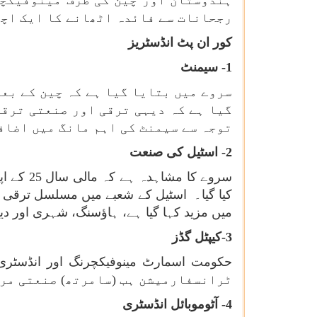
ہندوستان اور چین کی طرف مینوفیکچر
رجحانات سے فائدہ اٹھانے کا ایک اچھ
کور ان پٹ انڈسٹریز
1- سیمنٹ
سروے میں بتایا گیا ہے کہ چین کے بعد
گیا ہے کہ دیہی ترقی اور صنعتی ترق
توجہ سے سیمنٹ کی اہم مانگ میں اضاف
2- اسٹیل کی صنعت
سروے کا مشاہدہ ہے کہ مالی سال
25
کیا گیا۔ اسٹیل کے شعبے میں مسلسل ترقی ک
میں مزید کہا گیا ہے، ہاؤسنگ، شہری اور دی
3-کیپٹل گڈز
ٹرانسفارمیشن ہب (سامرتھ) صنعتی مرا
4- آٹوموبائل انڈسٹری