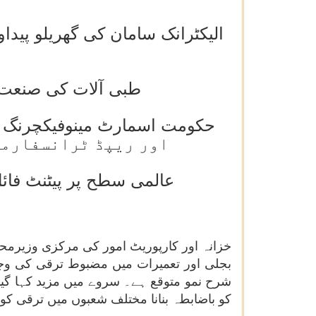
طبی آلات کی صنعت 15فیصد کی سی اے جی آر کے ساتھ تیزی سے ترقی کر رہ
اور ریپڈ ٹرانسفارمی
عالمی سطح پر پیٹنٹ فائل کرنے والےسرفہرست0
شرح نمو متوقع ہے۔ سروے میں مزید کہا گیا ہ
کو باضابطہ بنانا مختلف شعبوں میں ترقی کو 