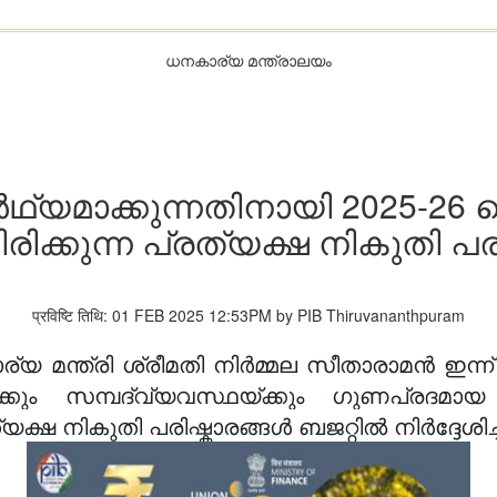
ധനകാര്യ മന്ത്രാലയം
യമാക്കുന്നതിനായി 2025-26 ലെ
്ചിരിക്കുന്ന പ്രത്യക്ഷ നികുതി പ
प्रविष्टि तिथि: 01 FEB 2025 12:53PM by PIB Thiruvananthpuram
ാര്യ മന്ത്രി ശ്രീമതി നിർമ്മല സീതാരാമൻ ഇന്ന
ൾക്കും സമ്പദ്‌വ്യവസ്ഥയ്ക്കും ഗുണപ്രദമാ
്ഷ നികുതി പരിഷ്കാരങ്ങൾ ബജറ്റിൽ നിർദ്ദേശിച്ചിട്