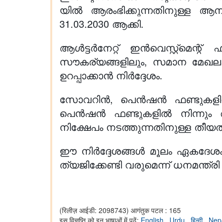
യിൽ ആരംഭിക്കുന്നതിനുള്ള ആ
31.03.2030 ആക്കി.
ആൾട്ടർനേറ്റ് ഇൻവെസ്റ്റ്‌മെന്
സൗകര്യങ്ങളിലും, സമാന മേഖലകളില
ഉറപ്പാക്കാൻ നിർദ്ദേശം.
സോവറിൻ, പെൻഷൻ ഫണ്ടുകളിൽ ന
പെൻഷൻ ഫണ്ടുകളിൽ നിന്നും അ
നിക്ഷേപം നടത്തുന്നതിനുള്ള തീയത
ഈ നിർദ്ദേശങ്ങൾ മൂലം ഏകദേശം ഒ
ത്യജിക്കേണ്ടി വരുമെന്ന് ധനമന്ത്ര
(रिलीज़ आईडी: 2098743)
आगंतुक पटल : 165
इस विज्ञप्ति को इन भाषाओं में पढ़ें:
English
,
Urdu
,
हिन्दी
,
Nep