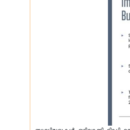
ബുദ്ധിമുട്ടുകൾ ഒഴിവാക്കി ടിഡി