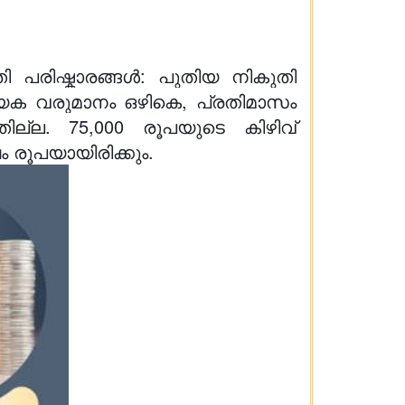
ി പരിഷ്കാരങ്ങൾ: പുതിയ നികുതി
േക വരുമാനം ഒഴികെ, പ്രതിമാസം
്ല. 75,000 രൂപയുടെ കിഴിവ്
 രൂപയായിരിക്കും.