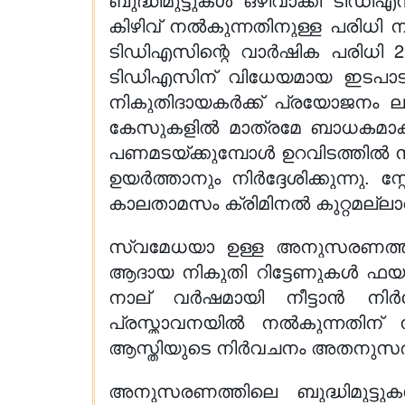
കിഴിവ് നൽകുന്നതിനുള്ള പരിധി നി
ടിഡിഎസിന്റെ വാർഷിക പരിധി 2.4
ടിഡിഎസിന് വിധേയമായ ഇടപാടു
നികുതിദായകർക്ക് പ്രയോജനം ല
കേസുകളിൽ മാത്രമേ ബാധകമാകൂ.
പണമടയ്ക്കുമ്പോൾ ഉറവിടത്തിൽ നിന
ഉയർത്താനും നിർദ്ദേശിക്കുന്നു. 
കാലതാമസം ക്രിമിനൽ കുറ്റമല്ലാതാക
സ്വമേധയാ ഉള്ള അനുസരണത്തിന
ആദായ നികുതി റിട്ടേണുകൾ ഫയൽ 
നാല് വർഷമായി നീട്ടാൻ നിർദ്ദേശ
പ്രസ്താവനയിൽ നൽകുന്നതിന് ന
ആസ്തിയുടെ നിർവചനം അതനുസരിച്ച് വി
അനുസരണത്തിലെ ബുദ്ധിമുട്ടുകൾ