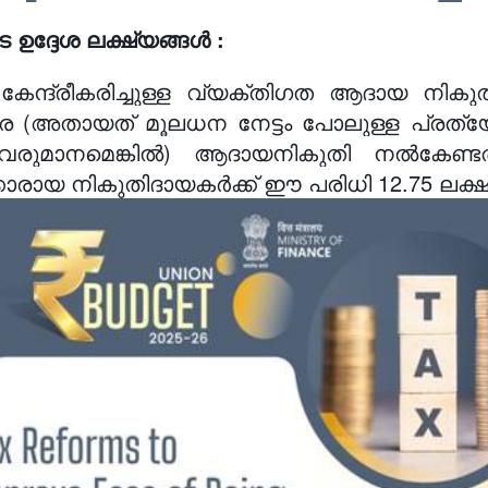
െ ഉദ്ദേശ ലക്ഷ്യങ്ങൾ :
കേന്ദ്രീകരിച്ചുള്ള വ്യക്തിഗത ആദായ നികുത
െ (അതായത് മൂലധന നേട്ടം പോലുള്ള പ്രത്യ
രുമാനമെങ്കിൽ) ആദായനികുതി നൽകേണ്ടതില
ാരായ നികുതിദായകർക്ക് ഈ പരിധി 12.75 ലക്ഷം