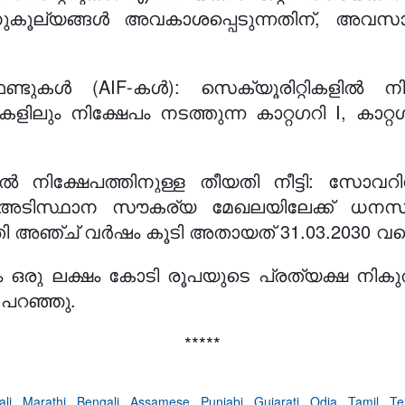
നുകൂല്യങ്ങൾ അവകാശപ്പെടുന്നതിന്, അവസ
റ് ഫണ്ടുകൾ (AIF-കൾ): സെക്യൂരിറ്റികളിൽ ന
ും നിക്ഷേപം നടത്തുന്ന കാറ്റഗറി I, കാറ്റഗ
ിക്ഷേപത്തിനുള്ള തീയതി നീട്ടി: സോവറിൻ
ടിസ്ഥാന സൗകര്യ മേഖലയിലേക്ക് ധനസഹായം 
ി അഞ്ച് വർഷം കൂടി അതായത് 31.03.2030 വരെ ന
രു ലക്ഷം കോടി രൂപയുടെ പ്രത്യക്ഷ നികുതി
ി പറഞ്ഞു.
*****
ali
,
Marathi
,
Bengali
,
Assamese
,
Punjabi
,
Gujarati
,
Odia
,
Tamil
,
Te