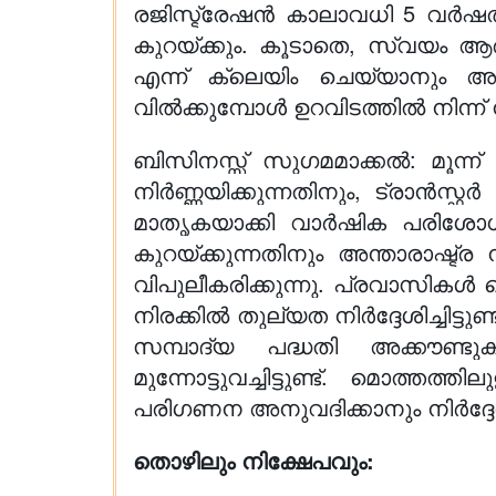
രജിസ്ട്രേഷൻ കാലാവധി 5 വർഷത്ത
കുറയ്ക്കും. കൂടാതെ, സ്വയം ആർ
എന്ന് ക്ലെയിം ചെയ്യാനും അനു
വിൽക്കുമ്പോൾ ഉറവിടത്തിൽ നിന്ന് ന
ബിസിനസ്സ് സുഗമമാക്കൽ: മൂന്ന
നിർണ്ണയിക്കുന്നതിനും, ട്രാൻസ്
മാതൃകയാക്കി വാർഷിക പരിശോധനയ
കുറയ്ക്കുന്നതിനും അന്താരാഷ്ട
വിപുലീകരിക്കുന്നു. പ്രവാസികൾ 
നിരക്കിൽ തുല്യത നിർദ്ദേശിച്ചിട
സമ്പാദ്യ പദ്ധതി അക്കൗണ്ടു
മുന്നോട്ടുവച്ചിട്ടുണ്ട്. മൊത്
പരിഗണന അനുവദിക്കാനും നിർദ്ദേശി
തൊഴിലും നിക്ഷേപവും: