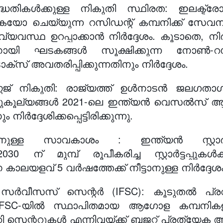
ദ്ധതികൾക്കുള്ള നികുതി സ്ഥിരത: ഇലക്ട്
ക്കുകയോ ചെയ്യുന്ന റസിഡന്റ് കമ്പനിക്ക് സ
യവസ്ഥ ഉറപ്പാക്കാൻ നിർദ്ദേശം. കൂടാതെ, നിർദ
തിനായി ഘടകങ്ങൾ സൂക്ഷിക്കുന്ന നോൺ-റസ
സ് അവതരിപ്പിക്കുന്നതിനും നിർദ്ദേശം.
ജ് നികുതി: രാജ്യത്ത് ഉൾനാടൻ ജലഗതാഗതം 
ൂല്യങ്ങൾ 2021-ലെ ഇന്ത്യൻ വെസൽസ് ആക്റ്റ് 
്ദേശിക്കപ്പെട്ടിരിക്കുന്നു.
്കുന്നതിനുള്ള സാവകാശം : ഇന്ത്യൻ സ്റ
4.2030 ന് മുമ്പ് രൂപീകരിച്ച സ്റ്റാർട്ടപ്
ാലയളവ് 5 വർഷത്തേക്ക് നീട്ടാനുള്ള നിർദ്ദേശം
ീസസ് സെന്റർ (IFSC): കൂടുതൽ പ്രവർത്ത
യി, IFSC-യിൽ സ്ഥാപിതമായ ആഗോള കമ്പനികളുട
്ററുകൾ എന്നിവയ്ക്ക് ബജറ്റ് പ്രത്യേക ആനുക