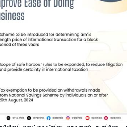
എസ്/ടിസിഎസ് യുക്തിസഹമാക്കൽ: മുതിർന്ന പൗര