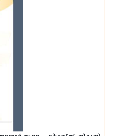
ന്മാർക്കുള്ള പലിശയ്ക്ക് നികുതി