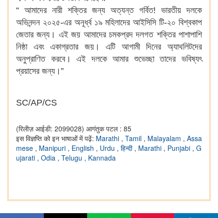
“ আমাদের নারী শক্তির জন্য অত্যন্ত গর্বিত! ভারতীয় দলকে
অভিনন্দন ২০২৫-এর অনূর্ধ্ব ১৯ মহিলাদের আইসিসি টি-২০ বিশ্বকাপ
জেতার জন্য। এই জয় আমাদের চমকপ্রদ দলগত শক্তির পাশাপাশি
নিষ্ঠা এবং একাগ্রতার জয়। এটি আগামী দিনের অ্যাথলিটদের
অনুপ্রাণিত করবে। এই দলকে আমার শুভেচ্ছা তাদের ভবিষ্যৎ
প্রয়াসের জন্য।”
SC/AP/CS
(रिलीज़ आईडी: 2099028)
आगंतुक पटल : 85
इस विज्ञप्ति को इन भाषाओं में पढ़ें:
Marathi
,
Tamil
,
Malayalam
,
Assa
mese
,
Manipuri
,
English
,
Urdu
,
हिन्दी
,
Marathi
,
Punjabi
,
G
ujarati
,
Odia
,
Telugu
,
Kannada