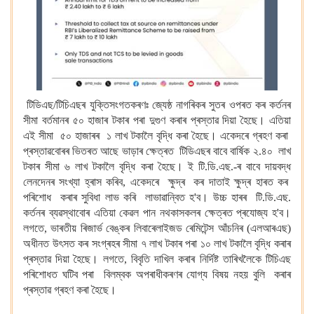
টিডিএছ/টিচিএছৰ যুক্তিসংগতকৰণঃ জ্যেষ্ঠ নাগৰিকৰ সুতৰ ওপৰত কৰ কৰ্তনৰ
সীমা বৰ্তমানৰ ৫০ হাজাৰ টকাৰ পৰা দুগুণ কৰাৰ প্ৰস্তাৱ দিয়া হৈছে। এতিয়া
এই সীমা ৫০ হাজাৰৰ ১ লাখ টকালৈ বৃদ্ধি কৰা হৈছে। একেদৰে গ্ৰহণ কৰা
প্ৰস্তাৱবোৰৰ ভিতৰত আছে ভাড়াৰ ক্ষেত্ৰত টিডিএছৰ বাবে বাৰ্ষিক ২.৪০ লাখ
টকাৰ সীমা ৬ লাখ টকালৈ বৃদ্ধি কৰা হৈছে। ই টি.ডি.এছ.-ৰ বাবে দায়বদ্ধ
লেনদেনৰ সংখ্যা হ্ৰাস কৰিব, একেদৰে ক্ষুদ্ৰ কৰ দাতাই ক্ষুদ্ৰ হাৰত কৰ
পৰিশোধ কৰাৰ সুবিধা লাভ কৰি লাভাৱান্বিত হ'ব। উচ্চ হাৰৰ টি.ডি.এছ.
কৰ্তনৰ ব্যৱস্থাবোৰ এতিয়া কেৱল পান নথকাসকলৰ ক্ষেত্ৰত প্ৰযোজ্য হ'ব।
লগতে, ভাৰতীয় ৰিজাৰ্ভ বেঙ্কৰ লিবাৰেলাইজড ৰেমিটেন্স আঁচনিৰ (এলআৰএছ)
অধীনত উৎসত কৰ সংগ্ৰহৰ সীমা ৭ লাখ টকাৰ পৰা ১০ লাখ টকালৈ বৃদ্ধি কৰাৰ
প্ৰস্তাৱ দিয়া হৈছে। লগতে, বিবৃতি দাখিল কৰাৰ নিৰ্দিষ্ট তাৰিখলৈকে টিচিএছ
পৰিশোধত ঘটিব পৰা বিলম্বক অপৰাধীকৰণৰ যোগ্য বিষয় নহয় বুলি কৰাৰ
প্ৰস্তাৱ গ্ৰহণ কৰা হৈছে।