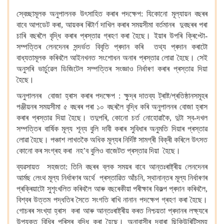
স্বেচ্ছামূলক অনুপালনক উৎসাহিত কৰাৰ পদক্ষেপ: যিকোনো মূল্যায়ন বছৰৰ
বাবে আপডেট কৰা, আয়কৰ ৰিটাৰ্ণ দাখিল কৰাৰ সময়সীমা বৰ্তমানৰ দুবছৰৰ পৰা
চাৰি বছৰলৈ বৃদ্ধি কৰাৰ প্ৰস্তাৱ গ্ৰহণ কৰা হৈছে। ইয়াৰ উপৰি ক্ৰিপ্টো-
সম্পত্তিৰ লেনদেনৰ সন্দৰ্ভত বিবৃতি প্ৰদান কৰি তথ্য প্ৰদান কৰাটো
বাধ্যতামূলক কৰিবলৈ আইনখনত সংশোধন অনাৰ প্ৰস্তাৱ লোৱা হৈছে। সেই
অনুসৰি ভাৰ্চুৱেল ডিজিটেল সম্পত্তিৰ সংজ্ঞাও নিৰ্ধাৰণ কৰাৰ প্ৰস্তাৱ দিয়া
হৈছে।
অনুপালনৰ বোজা হ্ৰাস কৰাৰ পদক্ষেপ : ক্ষুদ্ৰ দাতব্য ট্ৰাষ্ট/প্ৰতিষ্ঠানসমূহৰ
পঞ্জীয়নৰ সময়সীমা ৫ বছৰৰ পৰা ১০ বছৰলৈ বৃদ্ধি কৰি অনুপালনৰ বোজা হ্ৰাস
কৰাৰ প্ৰস্তাৱ দিয়া হৈছে। তদুপৰি, কোনো চৰ্ত নোহোৱাকৈ, দুটা স্ব-দখল
সম্পত্তিৰ বাৰ্ষিক মূল্য শূন্য বুলি দাবী কৰাৰ সুবিধাৰ অনুমতি দিয়াৰ প্ৰস্তাৱ
লোৱা হৈছে। পঞ্চাশ লাখতকৈ অধিক মূল্যৰ নিৰ্দিষ্ট সামগ্ৰী বিক্ৰী কৰিলে উৎসত
কোনো কৰ সংগ্ৰহ কৰা নহ’ব বুলিও বাজেটত প্ৰস্তাৱ দিয়া হৈছে।
ব্যৱসায়ত সহজতা: তিনি বছৰৰ ব্লক সময়ৰ বাবে আন্তঃৰাষ্ট্ৰীয় লেনদেনৰ
আৰ্মছ লেংথ মূল্য নিৰ্ধাৰণৰ অৰ্থে প্ৰস্তাৱিত আঁচনি, স্থানান্তৰ মূল্য নিৰ্ধাৰণৰ
প্ৰক্ৰিয়াটো সুশৃংখলিত কৰিবলৈ আৰু বছৰেকীয়া পৰীক্ষাৰ বিকল্প প্ৰদান কৰিবলৈ,
বিশ্বৰ উত্তম পদ্ধতিৰ সৈতে সংগতি ৰাখি নানান পদক্ষেপ গ্ৰহণ কৰা হৈছে।
গোচৰৰ সংখ্যা হ্ৰাস কৰা আৰু আন্তঃৰাষ্ট্ৰীয় কৰত নিশ্চয়তা প্ৰদানৰ লক্ষ্যৰে
উপযুক্ত বিধিৰ পৰিসৰ বৃদ্ধি কৰা হৈছে। অনাবাসীৰ দ্বাৰা ছিকিউৰিটিসমূহ