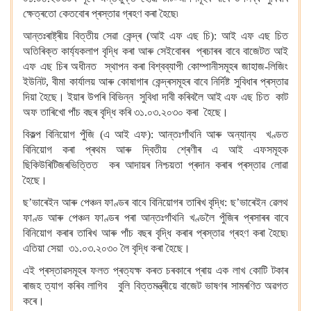
ক্ষেত্ৰতো কেতবোৰ প্ৰস্তাৱ গ্ৰহণ কৰা হৈছে৷
আন্তঃৰাষ্ট্ৰীয় বিত্তীয় সেৱা কেন্দ্ৰ (আই এফ এছ চি): আই এফ এছ চিত
অতিৰিক্ত কাৰ্য্যকলাপ বৃদ্ধি কৰা আৰু সেইবোৰৰ প্ৰচাৰৰ বাবে বাজেটত আই
এফ এছ চিৰ অধীনত স্থাপন কৰা বিশ্বব্যাপী কোম্পানীসমূহৰ জাহাজ-লিজিং
ইউনিট, বীমা কাৰ্যালয় আৰু কোষাগাৰ কেন্দ্ৰসমূহৰ বাবে নিৰ্দিষ্ট সুবিধাৰ প্ৰস্তাৱ
দিয়া হৈছে। ইয়াৰ উপৰি বিভিন্ন সুবিধা দাবী কৰিবলৈ আই এফ এছ চিত কাট
অফ তাৰিখো পাঁচ বছৰ বৃদ্ধি কৰি ৩১.০৩.২০৩০ কৰা হৈছে।
বিকল্প বিনিয়োগ পুঁজি (এ আই এফ): আন্তঃগাঁথনি আৰু অন্যান্য খণ্ডত
বিনিয়োগ কৰা প্ৰথম আৰু দ্বিতীয় শ্ৰেণীৰ এ আই এফসমূহক
ছিকিউৰিটিজৰভিত্তিত কৰ আদায়ৰ নিশ্চয়তা প্ৰদান কৰাৰ প্ৰস্তাৱ লোৱা
হৈছে।
ছ’ভাৰেইন আৰু পেঞ্চন ফাণ্ডৰ বাবে বিনিয়োগৰ তাৰিখ বৃদ্ধি: ছ’ভাৰেইন ৱেলথ
ফাণ্ড আৰু পেঞ্চন ফাণ্ডৰ পৰা আন্তঃগাঁথনি খণ্ডলৈ পুঁজিৰ প্ৰসাৰৰ বাবে
বিনিয়োগ কৰাৰ তাৰিখ আৰু পাঁচ বছৰ বৃদ্ধি কৰাৰ প্ৰস্তাৱ গ্ৰহণ কৰা হৈছে৷
এতিয়া সেয়া ৩১.০৩.২০৩০ লৈ বৃদ্ধি কৰা হৈছে।
এই প্ৰস্তাৱসমূহৰ ফলত প্ৰত্যক্ষ কৰত চৰকাৰে প্ৰায় এক লাখ কোটি টকাৰ
ৰাজহ ত্যাগ কৰিব লাগিব বুলি বিত্তমন্ত্ৰীয়ে বাজেট ভাষণৰ সামৰণিত অৱগত
কৰে।