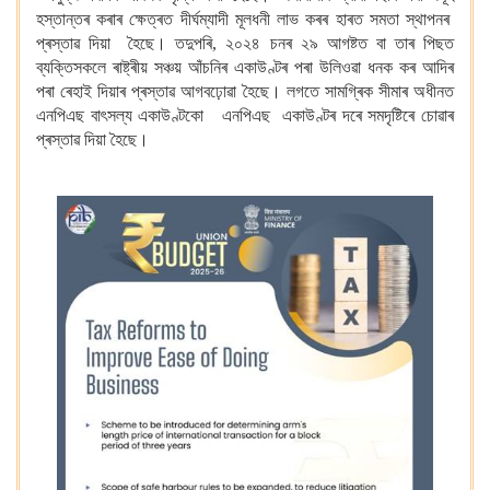
হস্তান্তৰ কৰাৰ ক্ষেত্ৰত দীৰ্ঘম্যাদী মূলধনী লাভ কৰৰ হাৰত সমতা স্থাপনৰ
প্ৰস্তাৱ দিয়া হৈছে। তদুপৰি, ২০২৪ চনৰ ২৯ আগষ্টত বা তাৰ পিছত
ব্যক্তিসকলে ৰাষ্ট্ৰীয় সঞ্চয় আঁচনিৰ একাউণ্টৰ পৰা উলিওৱা ধনক কৰ আদিৰ
পৰা ৰেহাই দিয়াৰ প্ৰস্তাৱ আগবঢ়োৱা হৈছে। লগতে সামগ্ৰিক সীমাৰ অধীনত
এনপিএছ বাৎসল্য একাউণ্টকো এনপিএছ একাউণ্টৰ দৰে সমদৃষ্টিৰে চোৱাৰ
প্ৰস্তাৱ দিয়া হৈছে।