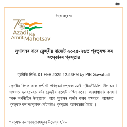
বিত্ত মন্ত্ৰালয়
সুশাসনৰ বাবে কেন্দ্ৰীয় বাজেট ২০২৫-২৬ত প্ৰত্যক্ষ কৰ
সংস্কাৰৰ প্ৰস্তাৱ
प्रविष्टि तिथि: 01 FEB 2025 12:53PM by PIB Guwahati
কেন্দ্ৰীয় বিত্ত আৰু কৰ্পৰেট পৰিক্ৰমা দপ্তৰৰ মন্ত্ৰী শ্ৰীমতীনিৰ্মলা সীতাৰমণে
সংসদত ২০২৫-২৬ বৰ্ষৰ কেন্দ্ৰীয় বাজেট দাখিল কৰে। জনসাধাৰণৰ কল্যাণ
আৰু অৰ্থনীতিৰ উন্নয়নৰ বাবে সুশাসন অৰ্জন কৰাৰ লক্ষ্যৰে বাজেটত ​​
প্ৰত্যক্ষ কৰ সংস্কাৰৰ কেইবাটাও প্ৰস্তাৱ আগবঢ়োৱা হৈছে ।
প্ৰত্যক্ষ কৰ প্ৰস্তাৱসমূহৰ উদ্দেশ্য হ’ল-