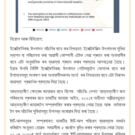
নিয়োগ আৰু বিনিয়োগ:
ইলেক্ট্ৰ'নিকছ উৎপাদন আঁচনিৰ বাবে কৰ নিশ্চয়তা: ইলেক্ট্ৰ'নিক্স উৎপাদনৰ সুবিধা
স্থাপন বা পৰিচালনা কৰা আৱাসী কোম্পানী এটাক সেৱা প্ৰদান কৰা অনাবাসীৰ
বাবে এটা অনুমানিক কৰ ব্যৱস্থা প্ৰদান কৰাৰ প্ৰস্তাৱ আগবঢ়োৱা হৈছে।
ইয়াৰ উপৰি নিৰ্দিষ্ট ইলেক্ট্ৰ'নিকছ উৎপাদন গোটসমূহলৈ যোগানৰ বাবে ৰখা
উপাদানসমূহ সংৰক্ষণ কৰা অনাবাসীসকলৰ অৰ্থে কৰ নিশ্চয়তাৰ বাবে এটা নিৰাপদ
ব্যৱস্থা প্ৰৱৰ্তনৰ প্ৰস্তাৱ দিয়া হৈছে।
আভ্যন্তৰীণ ক্ষেত্ৰৰ জাহাজৰ বাবে বিশেষ আঁচনিঃ দেশত আভ্যন্তৰীণ জল
পৰিবহণৰ প্ৰসাৰৰ বাবে ভাৰতীয় জাহাজ আইন, ২০২১ৰ অধীনত পঞ্জীয়নভুক্ত
আভ্যন্তৰীণ জাহাজলৈ সম্প্ৰসাৰিত কৰাৰ প্ৰস্তাৱ লোৱা হৈছে আৰু বৰ্তমানৰ
টন কৰ আঁচনিৰ সুবিধাসমূহ উপলব্ধ কৰোৱাৰ দিহা কৰা হৈছে।
ষ্টাৰ্ট-আপসমূহৰ সম্প্ৰসাৰণ: ভাৰতীয় ষ্টাৰ্ট-আপ পৰিৱেশ ব্যৱস্থাক সমৰ্থন
কৰিবলৈ সংযুক্ত হোৱাৰ সময়সীমা ৫ বছৰলৈ বৃদ্ধি কৰাৰ প্ৰস্তাৱ লোৱা হৈছে৷
০১.০৪.২০৩০ৰ পূৰ্বে অন্তৰ্ভুক্ত হোৱা ষ্টাৰ্ট-আপসমূহৰ বাবে উপলব্ধ সুবিধাৰ