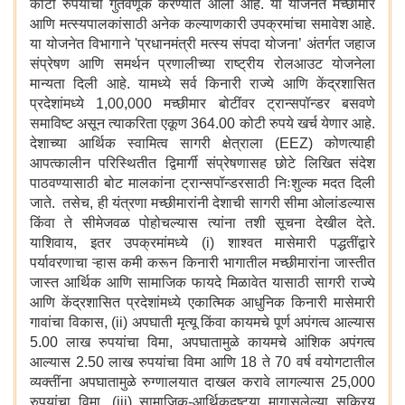
कोटी रुपयांची गुंतवणूक करण्यात आली आहे. या योजनेत मच्छीमार
आणि मत्स्यपालकांसाठी अनेक कल्याणकारी उपक्रमांचा समावेश आहे.
या योजनेत विभागाने 'प्रधानमंत्री मत्स्य संपदा योजना’ अंतर्गत जहाज
संप्रेषण आणि समर्थन प्रणालीच्या राष्ट्रीय रोलआउट योजनेला
मान्यता दिली आहे. यामध्ये सर्व किनारी राज्ये आणि केंद्रशासित
प्रदेशांमध्ये 1,00,000 मच्छीमार बोटींवर ट्रान्सपॉन्डर बसवणे
समाविष्ट असून त्याकरिता एकूण 364.00 कोटी रुपये खर्च येणार आहे.
देशाच्या आर्थिक स्वामित्व सागरी क्षेत्राला (EEZ) कोणत्याही
आपत्कालीन परिस्थितीत द्विमार्गी संप्रेषणासह छोटे लिखित संदेश
पाठवण्यासाठी बोट मालकांना ट्रान्सपॉन्डरसाठी निःशुल्क मदत दिली
जाते. तसेच, ही यंत्रणा मच्छीमारांनी देशाची सागरी सीमा ओलांडल्यास
किंवा ते सीमेजवळ पोहोचल्यास त्यांना तशी सूचना देखील देते.
याशिवाय, इतर उपक्रमांमध्ये (i) शाश्वत मासेमारी पद्धतींद्वारे
पर्यावरणाचा ऱ्हास कमी करून किनारी भागातील मच्छीमारांना जास्तीत
जास्त आर्थिक आणि सामाजिक फायदे मिळावेत यासाठी सागरी राज्ये
आणि केंद्रशासित प्रदेशांमध्ये एकात्मिक आधुनिक किनारी मासेमारी
गावांचा विकास, (ii) अपघाती मृत्यू किंवा कायमचे पूर्ण अपंगत्व आल्यास
5.00 लाख रुपयांचा विमा, अपघातामुळे कायमचे आंशिक अपंगत्व
आल्यास 2.50 लाख रुपयांचा विमा आणि 18 ते 70 वर्ष वयोगटातील
व्यक्तींना अपघातामुळे रुग्णालयात दाखल करावे लागल्यास 25,000
रुपयांचा विमा, (iii) सामाजिक-आर्थिकदृष्ट्या मागासलेल्या सक्रिय