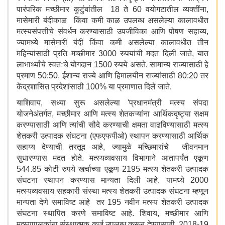
पारंपरिक मच्छीमार कुटुंबांतील 18 ते 60 वयोगटातील व्यक्तींना,
मासेमारी बंदीकाळ किंवा कमी काळ उपलब्ध असलेल्या कालावधीत
मत्स्यसंपत्तीचे संवर्धन करण्यासाठी उपजीविका आणि पोषण सहाय्य,
ज्यामध्ये मासेमारी बंदी किंवा कमी असलेल्या कालावधीत तीन
महिन्यांसाठी प्रति मच्छीमार 3000 रुपयांची मदत दिली जाते, यात
लाभार्थ्यांचे स्वतःचे योगदान 1500 रुपये असते. सामान्य राज्यासाठी हे
प्रमाण 50:50, ईशान्य राज्ये आणि हिमालयीन राज्यांसाठी 80:20 तर
केंद्रशासित प्रदेशांसाठी 100% या प्रमाणात दिले जाते.
याशिवाय, सध्या सुरू असलेल्या 'प्रधानमंत्री मत्स्य संपदा
योजनेअंतर्गत, मच्छीमार आणि मत्स्य शेतकऱ्यांना आर्थिकदृष्ट्या सक्षम
करण्यासाठी आणि त्यांची सौदे करण्याची क्षमता वाढविण्यासाठी मत्स्य
शेतकरी उत्पादक संघटना (एफएफपीओ) स्थापन करण्यासाठी आर्थिक
सहाय्य देण्याची तरतूद आहे, ज्यामुळे मच्छिमारांचे जीवनमान
सुधारण्यास मदत होते. मत्स्यव्यवसाय विभागाने आतापर्यंत एकूण
544.85 कोटी रुपये खर्चाच्या एकूण 2195 मत्स्य शेतकरी उत्पादक
संघटना स्थापन करण्यास मान्यता दिली आहे. यामध्ये 2000
मत्स्यव्यवसाय सहकारी संस्था मत्स्य शेतकरी उत्पादक संघटना म्हणून
मान्यता देणे समाविष्ट आहे तर 195 नवीन मत्स्य शेतकरी उत्पादक
संघटना स्थापित करणे समाविष्ट आहे. शिवाय, मच्छीमार आणि
मत्स्यपालकांना संस्थात्मक कर्ज उपलब्ध करून देण्यासाठी, 2018-19