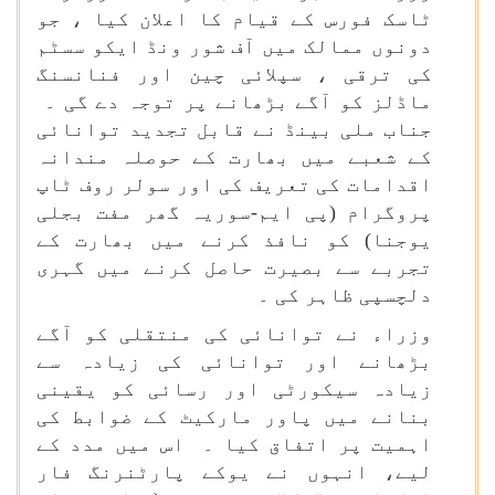
ٹاسک فورس کے قیام کا اعلان کیا ، جو
دونوں ممالک میں آف شور ونڈ ایکو سسٹم
کی ترقی ، سپلائی چین اور فنانسنگ
ماڈلز کو آگے بڑھانے پر توجہ دے گی ۔
جناب ملی بینڈ نے قابل تجدید توانائی
کے شعبے میں بھارت کے حوصلہ مندانہ
اقدامات کی تعریف کی اور سولر روف ٹاپ
پروگرام (پی ایم-سوریہ گھر مفت بجلی
یوجنا) کو نافذ کرنے میں بھارت کے
تجربے سے بصیرت حاصل کرنے میں گہری
دلچسپی ظاہر کی ۔
وزراء نے توانائی کی منتقلی کو آگے
بڑھانے اور توانائی کی زیادہ سے
زیادہ سیکورٹی اور رسائی کو یقینی
بنانے میں پاور مارکیٹ کے ضوابط کی
اہمیت پر اتفاق کیا ۔ اس میں مدد کے
لیے، انہوں نے یوکے پارٹنرنگ فار