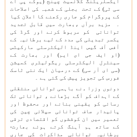
ایکسلریٹنگ کلائمیٹ چینج (یوکے پی اے
سی ٹی) کے تحت بجلی کے شعبہ کی اصلاحات
کے پروگرام کو جاری رکھنے کا اعلان کیا
۔ مزید برآں ،بھارت میں قابل تجدید
توانائی کو مربوط کرنے اور گرڈ کی
یکسر تبدیلی کی مدد کے لیے برطانیہ کے
آفس آف گیس اینڈ الیکٹرسٹی مارکیٹس
(او ایف جی ای ایم) اور بھارت کے
سینٹرل الیکٹرسٹی ریگولیٹری کمیشن
(سی ای آر سی) کے درمیان ایک نئی ٹاسک
فورس کی تجویز پیش کی گئی ہے ۔
دونوں وزرا ءنے باہمی توانائی منتقلی
کے اہداف کو آگے بڑھانے ، توانائی تک
رسائی کو یقینی بنانے اور محفوظ اور
پائیدار صاف توانائی سپلائی چین کی
تعمیر میں ان کوششوں کو اقتصادی ترقی
کے ساتھ ہم آہنگ کرتے ہوئے بھارت-
برطانیہ توانائی مذاکرات کی جاری