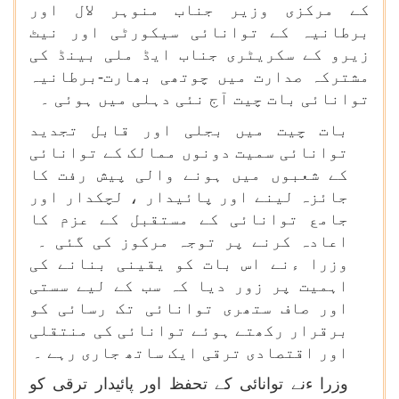
کے مرکزی وزیر جناب منوہر لال اور
برطانیہ کے توانائی سیکورٹی اور نیٹ
زیرو کے سکریٹری جناب ایڈ ملی بینڈ کی
مشترکہ صدارت میں چوتھی بھارت-برطانیہ
توانائی بات چیت آج نئی دہلی میں ہوئی ۔
بات چیت میں بجلی اور قابل تجدید
توانائی سمیت دونوں ممالک کے توانائی
کے شعبوں میں ہونے والی پیش رفت کا
جائزہ لینے اور پائیدار ، لچکدار اور
جامع توانائی کے مستقبل کے عزم کا
اعادہ کرنے پر توجہ مرکوز کی گئی ۔
وزرا ءنے اس بات کو یقینی بنانے کی
اہمیت پر زور دیا کہ سب کے لیے سستی
اور صاف ستھری توانائی تک رسائی کو
برقرار رکھتے ہوئے توانائی کی منتقلی
اور اقتصادی ترقی ایک ساتھ جاری رہے ۔
وزرا ءنے توانائی کے تحفظ اور پائیدار ترقی کو