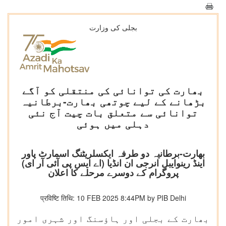
بجلی کی وزارت
بھارت کی توانائی کی منتقلی کو آگے
بڑھانے کے لیے چوتھی بھارت-برطانیہ
توانائی سے متعلق بات چیت آج نئی
دہلی میں ہوئی
بھارت-برطانیہ دو طرفہ ایکسلریٹنگ اسمارٹ پاور
اینڈ رینوایبل انرجی ان انڈیا (اے ایس پی آئی آر ای)
پروگرام کے دوسرے مرحلے کا اعلان
प्रविष्टि तिथि: 10 FEB 2025 8:44PM by PIB Delhi
بھارت کے بجلی اور ہاؤسنگ اور شہری امور