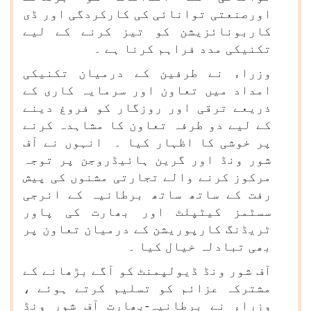
اورصنعتی توانائی کی کارکردگی اور ڈی
کاربونائزیشن کو تیز کرنے کے لیے
تکنیکی مدد فراہم کرنا ہے ۔
وزراء نے طرفین کے درمیان تکنیکی
امداد میں تعاون اور سرمایہ کاری کے
ذریعے ترقی اور روزگار کو فروغ دینے
کے لیے دو طرفہ تعاون کا مشاہدہ کرنے
پر خوشی کا اظہار کیا ۔ انہوں نے آف
شور ونڈ اور گرین ہائیڈروجن پر توجہ
مرکوز کرنے والے تجارتی مشنوں کی پیش
رفت کے ساتھ ساتھ برطانیہ کے انرجی
سسٹمز کیٹپلٹ اور بھارت کی پاور
ٹریڈنگ کارپوریشن کے درمیان تعاون پر
بھی تبادلہ خیال کیا ۔
آف شور ونڈ ڈیولپمنٹ کو آگے بڑھانے کے
مشترکہ عزائم کو تسلیم کرتے ہوئے ،
وزراء نے برطانیہ-بھارت آف شور ونڈ