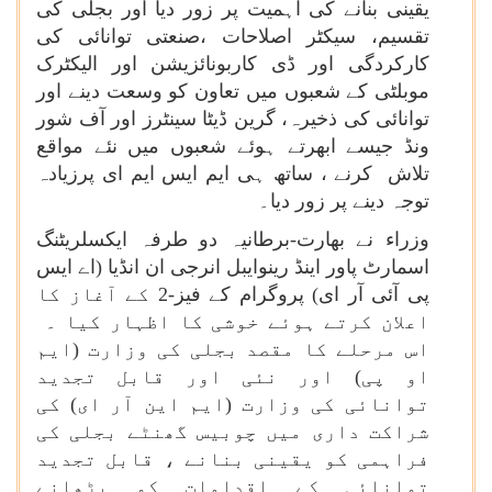
یقینی بنانے کی اہمیت پر زور دیا اور بجلی کی
تقسیم، سیکٹر اصلاحات ،صنعتی توانائی کی
کارکردگی اور ڈی کاربونائزیشن اور الیکٹرک
موبلٹی کے شعبوں میں تعاون کو وسعت دینے اور
توانائی کی ذخیرہ، گرین ڈیٹا سینٹرز اور آف شور
ونڈ جیسے ابھرتے ہوئے شعبوں میں نئے مواقع
تلاش کرنے ، ساتھ ہی ایم ایس ایم ای پرزیادہ
توجہ دینے پر زور دیا۔
وزراء نے بھارت-برطانیہ دو طرفہ ایکسلریٹنگ
اسمارٹ پاور اینڈ رینوایبل انرجی ان انڈیا (اے ایس
پی آئی آر ای) پروگرام کے فیز-2 کے آغاز کا
اعلان کرتے ہوئے خوشی کا اظہار کیا ۔
اس مرحلے کا مقصد بجلی کی وزارت (ایم
او پی) اور نئی اور قابل تجدید
توانائی کی وزارت (ایم این آر ای) کی
شراکت داری میں چوبیس گھنٹے بجلی کی
فراہمی کو یقینی بنانے ، قابل تجدید
توانائی کے اقدامات کو بڑھانے