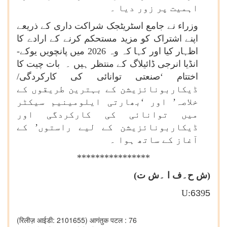
اہمیت پر زور دیا ۔
وزراء نے جامع اسٹریٹجک شراکت داری کے ذریعے
اپنے اشتراک کو مزید مستحکم کرنے کے ارادے کا
اظہار کیا اور کہا کہ وہ 2026 میں پانچویں یوکے-
انڈیا انرجی ڈائیلاگ کے منتظر ہیں ۔ بات چیت کا
اختتام ‘صنعتی توانائی کی کارکردگی
/
ڈیکاربونائزیشن کے بہترین طریقوں کے
خلاصہ’ اور ‘بھارتی ایلومینیم سیکٹر
میں توانائی کی کارکردگی اور
ڈیکاربونائزیشن کے لیے راستوں’ کے
آغاز کے ساتھ ہوا ۔
****************
(ش ح۔ف ا ۔ش ت)
U:
63
9
5
(रिलीज़ आईडी: 2101655)
आगंतुक पटल : 76