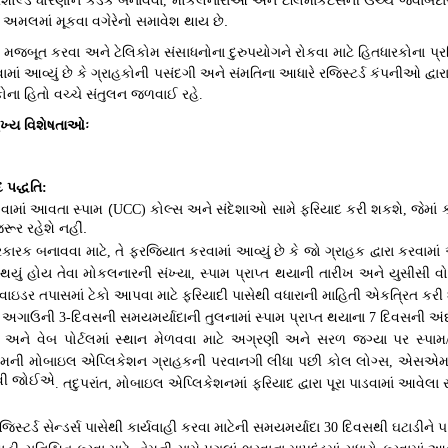
થ્રેશોલ્ડ ધોરણોને કડક બનાવવા
મોકલનારાઓ અને ટેલિમાર્કેટર્સની ઉચ્ચ જવાબદા
,
 અમલમાં મૂકવા વગેરેનો સમાવેશ થાય છે.
મજબૂત કરવા અને ટેલિકોમ સંસાધનોના દુરુપયોગને રોકવા માટે હિતધારકોના પ્ર
ામાં આવ્યું છે કે ગ્રાહકોની પસંદગી અને સંમતિના આધારે રજિસ્ટર્ડ કંપનીઓ દ્વ
કોના હિતો વચ્ચે સંતુલન જળવાઈ રહે
.
મુખ્ય વિશેષતાઓઃ
 પદ્ધતિ
:
કલવામાં આવતા સ્પામ (
કોલ્સ અને સંદેશાઓ સામે ફરિયાદ કરી શકશે
જેમાં
UCC)
,
ૂર રહેશે નહીં.
રકારક બનાવવા માટે
તે ફરજિયાત કરવામાં આવ્યું છે કે જો ગ્રાહક દ્વારા કરવ
,
ત થયું હોય તેવા મોકલનારની સંખ્યા
સ્પામ પ્રાપ્ત થયાની તારીખ અને યુસીસી
,
વાઇડર તપાસમાં ટેકો આપવા માટે ફરિયાદી પાસેથી વધારાની માહિતી એકત્રિત કરી 
શે અગાઉની
દિવસની સમયમર્યાદાની તુલનામાં સ્પામ પ્રાપ્ત થયાના
દિવસની અંદ
3-
7
 અને વેબ પોર્ટલમાં સ્થાન મેળવવા માટે અગ્રણી અને સરળ જગ્યા પર સ્પામ
ેમની મોબાઇલ એપ્લિકેશન ગ્રાહકની પરવાનગી લીધા પછી કોલ લોગ્સ
એસએમએસ 
,
 હોવી જોઈએ
તદુપરાંત
મોબાઇલ એપ્લિકેશનમાં ફરિયાદ દ્વારા પૂરા પાડવામાં આવેલા
.
,
િસ્ટર્ડ સેન્ડર્સ પાસેથી કાર્યવાહી કરવા માટેની સમયમર્યાદા
દિવસથી ઘટાડીને ૫
30