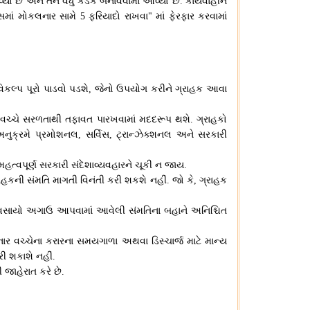
વ્યો છે અને તેને વધુ કડક બનાવવામાં આવ્યો છે
કાર્યવાહીને
.
સમાં મોકલનાર સામે
ફરિયાદો રાખવા
માં ફેરફાર કરવામાં
5
"
િકલ્પ પૂરો પાડવો પડશે
જેનો ઉપયોગ કરીને ગ્રાહક આવા
,
જ વચ્ચે સરળતાથી તફાવત પારખવામાં મદદરૂપ થશે
ગ્રાહકો
.
અનુક્રમે પ્રમોશનલ
સર્વિસ
ટ્રાન્ઝેક્શનલ અને સરકારી
,
,
હત્વપૂર્ણ સરકારી સંદેશાવ્યવહારને ચૂકી ન જાય
.
રાહકની સંમતિ માગતી વિનંતી કરી શકશે નહીં
જો કે
ગ્રાહક
.
,
્યવસાયો અગાઉ આપવામાં આવેલી સંમતિના બહાને અનિશ્ચિત
ાર વચ્ચેના કરારના સમયગાળા અથવા ડિસ્ચાર્જ માટે માન્ય
રી શકાશે નહીં
.
જાહેરાત કરે છે
.