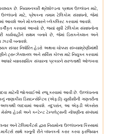
આવશ્યક છે
નિયમનકારી થ્રેશોલ્ડના પ્રથમ ઉલ્લંઘન માટે
.
,
 ઉલ્લંઘનો માટે
પ્રેષકના તમામ ટેલિકોમ સંસાધનો
જેમાં
,
,
ામાં આવશે અને મોકલનારને બ્લેકલિસ્ટ કરવામાં આવશે
.
ગીકૃત કરવામાં આવ્યો છે
જ્યાં સુધી ટેલિકોમ સંસાધનોના
,
કાર્યવાહીને સક્ષમ બનાવે છે
જેમાં ડિસકનેક્શન અને
,
ાણ ઝડપી બનાવશે
.
િક સંચાર નિર્ધારિત હેડરો અથવા ચોક્કસ સંખ્યાશ્રેણીમાંથી
ેણીને ટ્રાન્ઝેક્શનલ અને સર્વિસ કોલ્સ માટે નિયુક્ત કરવામાં
 આધારે વ્યાવસાયિક સંચારના પ્રકારને સરળતાથી ઓળખવા
સ લાદવા માટેની જોગવાઈઓ રજૂ કરવામાં આવી છે
ઉલ્લંઘનના
.
નું નાણાકીય ડિસઇન્સેન્ટિવ
એફડી
યુસીસીની ગણતરીના
(
)
ટે અલગથી લાદવામાં આવશે
તદુપરાંત
આ એફડી ઍક્સેસ
.
,
મેસેજ હેડર્સ અને કન્ટેન્ટ ટેમ્પલેટ્સની નોંધણીના સંબંધમાં
નાર અને ટેલિમાર્કેટર્સ દ્વારા નિયમોના ઉલ્લંઘનના કિસ્સામાં
િમાર્કેટર્સ સાથે કાનૂની રીતે બંધનકર્તા કરાર કરવા ફરજિયાત