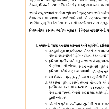
પદ્ધતિઓને મજબૂત બનાવવી
સામે કાર્યવાહી માટે 
, UCC
રોકવા
બિન-નોંધાયેલ ટેલિમાર્કેટર્સ (
સામે કડક પગલાં
,
UTM)
આજે રજૂ કરવામાં આવેલા સુધારાઓ ગ્રાહકોના અધિકારોને 
તૈયાર કરવામાં આવ્યા છે અને સાથે
સાથે એ પણ લક્ષ્ય રાખવ
-
આર્થિક પ્રવૃત્તિઓને ટેકો આપવાની જરૂરિયાત સાથે ગ્રાહ
નિયમનોમાં કરવામાં આવેલા ગ્રાહક
કેન્દ્રિત સુધારાઓની 
-
સ્પામની જાણ કરવામાં સરળતા અને સુધારેલી ફરિયાદ
ગ્રાહકો હવે વણનોંધાયેલ સેન્ડર્સ દ્વારા મો
તેમની પસંદગીઓ પહેલા નોંધણી કરાવવાની જર
ફરિયાદ પ્રક્રિયાને વધુ સરળ અને વધુ અસ
કે ફરિયાદીની સંખ્યા
સ્પામ
યુસીસી પ્રાપ્
,
/
ફરિયાદ તરીકે ગણવામાં આવશે
એક્સેસ પ્રો
.
આ ઉપરાંત
ગ્રાહક હવે સ્પામ
યુસીસી વિ
,
/
એક્સેસ પ્રોવાઇડર્સને તેમના મોબાઇલ એપ
ફરજિયાત કરવામાં આવ્યા છે
આ ઉપરાંત
ત
.
,
તેના દ્વારા જરૂરી વિગતો કાઢવા માટે સક્ષમ
હોવી જોઈએ
.
એક્સેસ પ્રોવાઇડર્સ દ્વારા યુસીસી સામે અનરજ