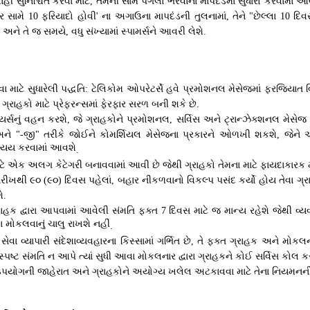
હી સુનિશ્ચિત કરવા માટે
તેમની સામે પગલાં ભરવાના માપદંડમાં સુધારો કરવામાં આ
,
ર સામે
ફરિયાદો હોવી
ના અગાઉના માપદંડની તુલનામાં
તેને
છેલ્લા
દિવ
10
'
,
"
10
ે અને તે જ સમયે
વધુ સંખ્યામાં સ્પામર્સને આવરી લેશે
,
.
માટે સુધારેલી પદ્ધતિ
ટેલિકોમ ઓપરેટર્સે હવે પ્રમોશનલ મેસેજમાં ફરજિયાત વ
:
 ગ્રાહકો માટે પ્રેફરન્સમાં ફેરફાર સરળ બની શકે છે
.
ાયર્સનું વહન કરશે
જે ગ્રાહકોને પ્રમોશનલ
સર્વિસ અને ટ્રાન્ઝેક્શનલ મેસે
,
,
અને
જી
તરીકે જોઈને કોમર્શિયલ મેસેજના પ્રકારને ઓળખી શકશે
જેને 
"-
"
,
ત્યય કરવામાં આવશે
.
ટે એક અલગ કેટેગરી બનાવવામાં આવી છે જેથી ગ્રાહકો તેમના માટે ફાયદાકારક મ
રીખથી ૯૦
૯૦
દિવસ પહેલાં
બહાર નીકળવાનો વિકલ્પ પસંદ કર્યો હોય તેવા ગ્
(
)
,
ે
.
્રાહક દ્વારા આપવામાં આવેલી સંમતિ ફક્ત
દિવસ માટે જ માન્ય રહેશે જેથી વ
7
 મોકલવાનું ચાલુ રાખશે નહીં
.
વા વ્યાપારી સંદેશાવ્યવહારના કિસ્સામાં ગર્ભિત છે
તે ફક્ત ગ્રાહક અને મોકલન
,
ે સ્પષ્ટ સંમતિ ન આપે ત્યાં સુધી આવા મોકલનાર દ્વારા ગ્રાહકને કોઈ સર્વિસ કોલ ક
ઉપયોગની જાહેરાત અને ગ્રાહકોને અયોગ્ય ખલેલ અટકાવવા માટે તેના નિયમનની 