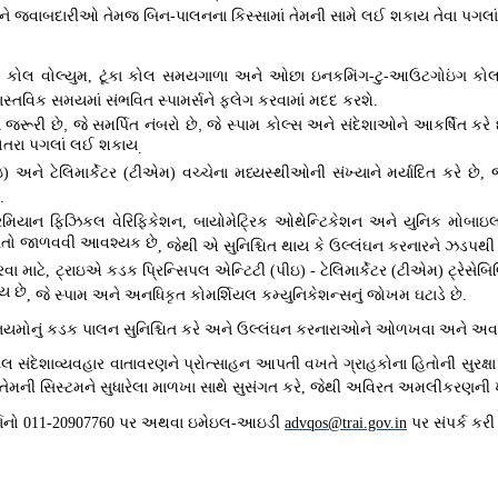
અને જવાબદારીઓ તેમજ બિન
પાલનના કિસ્સામાં તેમની સામે લઈ શકાય તેવા પગલ
-
ા કોલ વોલ્યુમ
ટૂંકા કોલ સમયગાળા અને ઓછા ઇનકમિંગ
ટુ
આઉટગોઇંગ કોલ
,
-
-
સ્તવિક સમયમાં સંભવિત સ્પામર્સને ફ્લેગ કરવામાં મદદ કરશે
.
 જરૂરી છે
,
જે સમર્પિત નંબરો છે
,
જે સ્પામ કોલ્સ અને સંદેશાઓને આકર્ષિત કરે 
ગોતરા પગલાં લઈ શકાય
.
ઇ
અને ટેલિમાર્કેટર
ટીએમ
વચ્ચેના મધ્યસ્થીઓની સંખ્યાને મર્યાદિત કરે છે
)
(
)
,
.
 દરમિયાન ફિઝિકલ વેરિફિકેશન
બાયોમેટ્રિક ઓથેન્ટિકેશન અને યુનિક મોબાઇલ ન
,
વિગતો જાળવવી આવશ્યક છે
જેથી એ સુનિશ્ચિત થાય કે ઉલ્લંઘન કરનારને ઝડપથી
,
વા માટે
ટ્રાઇએ કડક પ્રિન્સિપલ એન્ટિટી
પીઇ
ટેલિમાર્કેટર
ટીએમ
ટ્રેસેબ
,
(
) -
(
)
ાય છે
જે સ્પામ અને અનધિકૃત કોમર્શિયલ કમ્યુનિકેશન્સનું જોખમ ઘટાડે છે
,
.
યમોનું કડક પાલન સુનિશ્ચિત કરે અને ઉલ્લંઘન કરનારાઓને ઓળખવા અને અવરોધ
િટલ સંદેશાવ્યવહાર વાતાવરણને પ્રોત્સાહન આપતી વખતે ગ્રાહકોના હિતોની સુરક્ષા
મની સિસ્ટમને સુધારેલા માળખા સાથે સુસંગત કરે
જેથી અવિરત અમલીકરણની ખ
,
માનો
પર અથવા ઇમેઇલ
આઇડી
પર સંપર્ક કર
011-20907760
-
advqos@trai.gov.in