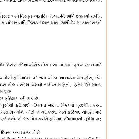
રી લાવવા
ટેલિમાર્કેટિંગ માટે 10-અંકના નંબરોના દુરુપયોગને
,
તિસાદ અને વિસ્તૃત આંતરિક વિચાર
વિમર્શને ધ્યાનમાં રાખીને
-
ારા કાયદેસર વાણિજ્યિક સંચાર થાય
જેથી દેશમાં કાયદેસરની
,
 કોમર્શિયલ સંદેશાઓને બ્લોક કરવા અથવા પ્રાપ્ત કરવા માટે
ામાં આવેલી ફરિયાદમાં ઓછામાં ઓછા આવશ્યક ડેટા હોય
જેમ
,
 વોઇસ કોલ
સંદેશ વિશેની સંક્ષિપ્ત માહિતી
ફરિયાદને માન્ય
/
,
શકે છે
.
ર ફરિયાદ કરી શકે છે
.
યુસીસી ફરિયાદો નોંધાવવા માટેના વિકલ્પો પ્રદર્શિત કરવા
/
વિગતોને ઓટો કેપ્ચર કરવા અને ફરિયાદ નોંધણી માટે
 સ્ક્રીનશોટનો ઉપયોગ કરીને ફરિયાદ નોંધાવવાની સુવિધા પણ
 દિવસ કરવામાં આવી છે
.