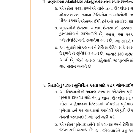
વણમાગ્યા કોમર્શિયલ કોમ્યુનિકેશનના સ્પામર્સ
સેન્
/
એક્સેસ પ્રદાતાઓએ વારંવારના ઉલ્લંઘન મ
મોકલનારના તમામ ટેલિકોમ સંસાધનોની
પીઆરઆઈ
એસઆઈપી ટ્રંકનો સમાવેશ થા
/
ગ્રાહકોને છેતરવા અથવા છેતરવાનો પ્રયાસ
દુરૂપયોગને લાગેવળગે છે
આમ
આ પ્રકા
,
,
બ્લેકલિસ્ટિંગનો સમાવેશ થાય છે
આ સુધારો 
.
આ સુધારો મોકલનારને ટેલિમાર્કેટિંગ માટે સા
ઉદ્ભવે તે સુનિશ્ચિત થાય છે
જ્યારે
શ્રે
.
140
આવી છે
જેનો અમલ પહેલાથી જ પ્રગતિમાં
,
માટે સક્ષમ બનાવે છે
.
નિયમોનું પાલન સુનિશ્ચિત કરવા માટે કડક જોગવા
આ નિયમનોનો અમલ કરવામાં એક્સેસ પ્રોવાઇ
પ્રથમ દાખલા માટે રૂ
લાખ
ઉલ્લંઘનના 
. 2
,
ખોટા અહેવાલના કિસ્સામાં એક્સેસ પ્રોવા
પ્રોવાઇડર્સ પર લાદવામાં આવેલી એફડી ઉપ
તેમની જવાબદારીઓ પૂરી નહીં કરે
.
એક્સેસ પ્રોવાઇડર્સને મોકલનાર અને ટેલિમાર્
જપ્ત કરી શકાય છે
આ જોગવાઈને વધુ અસ
.