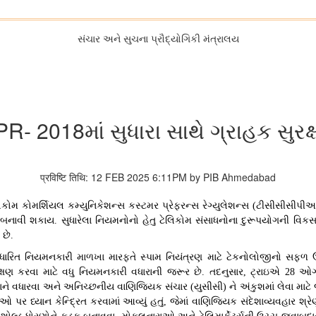
સંચાર અને સુચના પ્રૌદ્યોગિકી મંત્રાલય
 2018માં સુધારા સાથે ગ્રાહક સુરક
प्रविष्टि तिथि: 12 FEB 2025 6:11PM by PIB Ahmedabad
કોમ કોમર્શિયલ કમ્યુનિકેશન્સ કસ્ટમર પ્રેફરન્સ રેગ્યુલેશન્સ
ટીસીસીસીપી
(
ૂત બનાવી શકાય
સુધારેલા નિયમનોનો હેતુ ટેલિકોમ સંસાધનોના દુરૂપયોગની વિકસ
.
 છે
.
ારિત નિયમનકારી માળખા મારફતે સ્પામ નિયંત્રણ માટે ટેકનોલોજીનો સફળ ઉ
રક્ષણ કરવા માટે વધુ નિયમનકારી વધારાની જરૂર છે
તદનુસાર
ટ્રાઇએ
ઓગ
.
,
28
ક્ષાને વધારવા અને અનિચ્છનીય વાણિજ્યિક સંચાર
યુસીસી
ને અંકુશમાં લેવા મા
(
)
ાઓ પર ધ્યાન કેન્દ્રિત કરવામાં આવ્યું હતું
જેમાં વાણિજ્યિક સંદેશાવ્યવહાર શ્
,