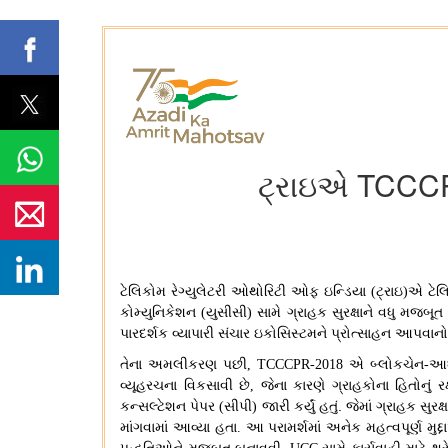
ટ્રાઇએ TCCCPR-
ટેલિકોમ રેગ્યુલેટરી ઓથોરિટી ઓફ ઇન્ડિયા
ટ્રાઇ
એ ટેલિ
(
)
કોમ્યુનિકેશન
યુસીસી
સામે ગ્રાહક સુરક્ષાને વધુ મજબ
(
)
પારદર્શક વ્યાપારી સંચાર ઇકોસિસ્ટમને પ્રોત્સાહન આપવાનો
તેના અમલીકરણ પછી
એ બ્લોકચેન
આધ
, TCCCPR-2018
-
વ્યૂહરચના વિકસાવી છે
જેના કારણે ગ્રાહકોના હિતોનું 
,
કન્સલ્ટેશન પેપર
સીપી
જારી કર્યું હતું
.
જેમાં ગ્રાહક સુર
(
)
માંગવામાં આવ્યા હતા
આ પરામર્શમાં અનેક મહત્વપૂર્ણ મુદ્દ
.