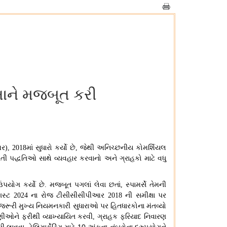
્ષાને મજબૂત કરી
આર
માં સુધારો કર્યો છે
જેથી અનિચ્છનીય કોમર્શિયલ
), 2018
,
તી પદ્ધતિઓ સાથે વ્યવહાર કરવાનો અને ગ્રાહકો માટે વધુ
પયોગ કર્યો છે
મજબૂત પગલાં લેવા છતાં
સ્પામર્સે તેમની
.
,
સ્ટ
ના રોજ ટીસીસીસીપીઆર
ની સમીક્ષા પર
2024
2018
ટે જરૂરી મુખ્ય નિયમનકારી સુધારાઓ પર હિતધારકોના મંતવ્યો
રેણીઓને ફરીથી વ્યાખ્યાયિત કરવી
ગ્રાહક ફરિયાદ નિવારણ
,