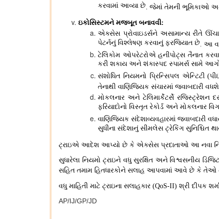
કરવામાં આવ્યા છે
.
જેમાં તેમની ભૂમિકાઓ 
ઇકોસિસ્ટમને મજબૂત બનાવવી
:
એક્સેસ પ્રોવાઇડર્સને અસામાન્ય રીતે ઊંચ
પેટર્નનું વિશ્લેષણ કરવાનું ફરજિયાત છે
આ વા
.
ટેલિકોમ ઓપરેટરોએ હનીપોટ્સ તૈનાત કરવા
કરી શકાય અને શંકાસ્પદ સ્પામર્સ સામે આ
સંશોધિત નિયમનો પ્રિન્સિપલ એન્ટિટી
પી
(
તેનાથી વાણિજ્યિક સંચારમાં જવાબદારી વધશે
મોકલનાર અને ટેલિમાર્કેટર્સે રજિસ્ટ્રેશન
ફરિયાદોનો વિસ્તૃત રેકોર્ડ અને મોકલનાર 
વાણિજ્યિક સંદેશાવ્યવહારમાં જવાબદારી વધાર
સુધીના સંદેશાનું સીમલેસ ટ્રેકિંગ સુનિશ્ચિત થ
ટ્રાઇએ આદેશ આપ્યો છે કે એક્સેસ પ્રદાતાઓ આ નવા નિ
સુધારેલા નિયમો ટ્રાઇને વધુ સુરક્ષિત અને વિશ્વસનીય ડિજ
સહિત તમામ હિતધારકોને સલાહ આપવામાં આવે છે કે તેઓ તે
વધુ માહિતી માટે ટ્રાઇના સલાહકાર
શ્રી દીપક શર્
(QoS-II)
AP/IJ/GP/JD