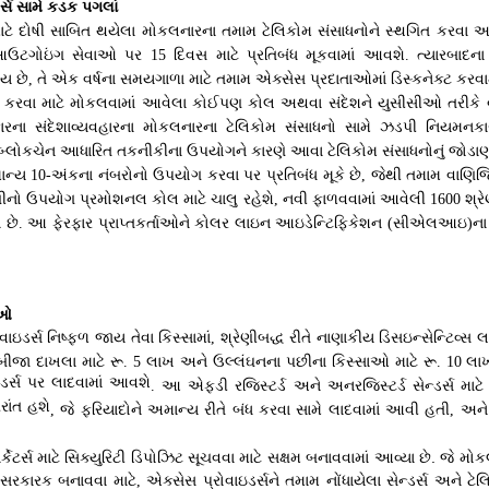
ડર્સ સામે કડક પગલાં
ાટે દોષી સાબિત થયેલા મોકલનારના તમામ ટેલિકોમ સંસાધનોને સ્થગિત કરવા 
 આઉટગોઇંગ સેવાઓ પર
દિવસ માટે પ્રતિબંધ મૂકવામાં આવશે
ત્યારબાદના
15
.
ય છે
તે એક વર્ષના સમયગાળા માટે તમામ એક્સેસ પ્રદાતાઓમાં ડિસ્કનેક્ટ કરવ
,
 કરવા માટે મોકલવામાં આવેલા કોઈપણ કોલ અથવા સંદેશને યુસીસીઓ તરીકે વર્
રના સંદેશાવ્યવહારના મોકલનારના ટેલિકોમ સંસાધનો સામે ઝડપી નિયમનકારી 
બ્લોકચેન આધારિત તકનીકીના ઉપયોગને કારણે આવા ટેલિકોમ સંસાધનોનું જોડ
માન્ય
અંકના નંબરોનો ઉપયોગ કરવા પર પ્રતિબંધ મૂકે છે
જેથી તમામ વાણિજ્ય
10-
,
ણીનો ઉપયોગ પ્રમોશનલ કોલ માટે ચાલુ રહેશે
નવી ફાળવવામાં આવેલી
શ્ર
,
1600
 છે
આ ફેરફાર પ્રાપ્તકર્તાઓને કોલર લાઇન આઇડેન્ટિફિકેશન
સીએલઆઇ
ના
.
(
)
ઈઓ
ડર્સ નિષ્ફળ જાય તેવા કિસ્સામાં
શ્રેણીબદ્ધ રીતે નાણાકીય ડિસઇન્સેન્ટિવ્
,
બીજા દાખલા માટે રૂ
લાખ અને ઉલ્લંઘનના પછીના કિસ્સાઓ માટે રૂ
લાખ
. 5
. 10
ઇડર્સ પર લાદવામાં આવશે
આ એફડી રજિસ્ટર્ડ અને અનરજિસ્ટર્ડ સેન્ડર્સ મા
.
રાંત હશે
જે ફરિયાદોને અમાન્ય રીતે બંધ કરવા સામે લાદવામાં આવી હતી
અને 
,
,
કેટર્સ માટે સિક્યુરિટી ડિપોઝિટ સૂચવવા માટે સક્ષમ બનાવવામાં આવ્યા છે
.
જે મોકલ
રકારક બનાવવા માટે
એક્સેસ પ્રોવાઇડર્સને તમામ નોંધાયેલા સેન્ડર્સ અને ટેલ
,