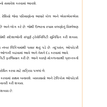
ાંનો સમાવેશ કરવામાં આવશે
.
 રેશિયો જેવા પરિમાણોના આધારે કોલ અને એસએમએસ
છે અને લોગ કરે છે
.
જેથી ઉભરતા સ્પામ વલણોનું વિશ્લેષણ
જેથી સંદેશાઓની સંપૂર્ણ ટ્રેસેબિલિટી સુનિશ્ચિત કરી શકાય
.
ંબર લિંકિંગમાંથી પસાર થવું પડે છે
તદુપરાંત
ઓપરેટર્સે
.
,
 ઓળખી કાઢવામાં આવે અને તેમને દંડ કરવામાં આવે
.
િલિટી ફરજિયાત કરી છે
આને કારણે મોકલનારથી પ્રાપ્તકર્તા
.
િત કરવા માટે સક્રિય પગલાં લે
.
 કરવામાં સક્ષમ બનાવશે
વ્યવસાયો અને ટેલિકોમ ઓપરેટર્સ
.
ાતરી કરી શકાય
.
ી શકાય
છે.