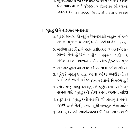
યુ
સી
સી
ના મોકલનારાઓ સામે ત્વરિત કાર્યવા
.
.
.
વેગ આપવા માટે
છેલ્લા
દિવસમાં મોકલના
'
7
આવ્યો છે
આ ઝડપી ક્રિયાને સક્ષમ બનાવશ
.
ગ્રાહકોને સશક્ત બનાવવાઃ
પ્રમોશનલ કોમ્યુનિકેશનમાંથી બહાર નીકળવા 
સંદેશા પ્રાપ્ત કરવાનું પસંદ કરી શકે છે
જેથી
,
મેસેજ હેડર્સ હવે સ્ટાન્ડર્ડાઇઝ્ડ આઇડેન્ટિફ
માત્ર તેના હેડરને
પી
એસ
ટી
"-
", "-
", "-
",
સંદેશાઓની ઓળખ માટે મેસેજ હેડર પર પ્ર
સરકાર દ્વારા મોકલવામાં આવેલા સંદેશાઓ મા
પ્રેષકે ગ્રાહક દ્વારા આવા ઓપ્ટ
આઉટની તા
-
પાસે ગમે ત્યારે ઓપ્ટ
ઇન કરવાનો વિકલ્પ હશ
-
કોઈ પણ ચાલુ વ્યવહારને પૂર્ણ કરવા માટે ગ
સમય માટે ગ્રાહકને કોલ કરવા અથવા સંદેશા
તદુપરાંત
ગ્રાહકની સંમતિ જે વ્યવહાર અને સે
,
રહેશે
અને તેથી
જ્યાં સુધી ગ્રાહક તેના માટ
,
આ સુધારાઓ ઓટો
ડાયલર્સ
રોબો કોલ્સના 
-
/