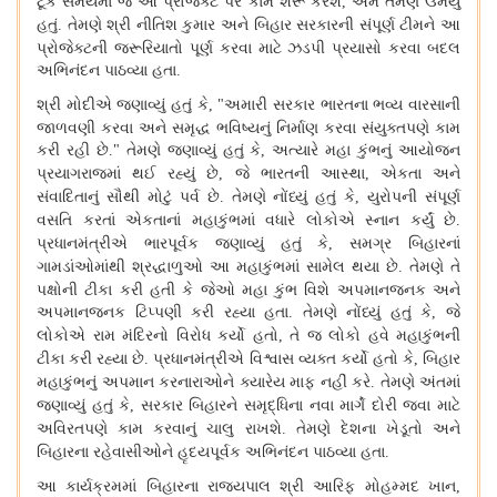
ટૂંક સમયમાં જ આ પ્રોજેક્ટ પર કામ શરૂ કરશે
એમ તેમણે ઉમેર્યું
,
હતું
તેમણે શ્રી નીતિશ કુમાર અને બિહાર સરકારની સંપૂર્ણ ટીમને આ
.
પ્રોજેક્ટની જરૂરિયાતો પૂર્ણ કરવા માટે ઝડપી પ્રયાસો કરવા બદલ
અભિનંદન પાઠવ્યા હતા
.
શ્રી મોદીએ જણાવ્યું હતું કે
અમારી સરકાર ભારતના ભવ્ય વારસાની
, "
જાળવણી કરવા અને સમૃદ્ધ ભવિષ્યનું નિર્માણ કરવા સંયુક્તપણે કામ
કરી રહી છે
તેમણે જણાવ્યું હતું કે
અત્યારે મહા કુંભનું આયોજન
."
,
પ્રયાગરાજમાં થઈ રહ્યું છે
જે ભારતની આસ્થા
એકતા અને
,
,
સંવાદિતાનું સૌથી મોટું પર્વ છે
તેમણે નોંધ્યું હતું કે
યુરોપની સંપૂર્ણ
.
,
વસતિ કરતાં એકતાનાં મહાકુંભમાં વધારે લોકોએ સ્નાન કર્યું છે
.
પ્રધાનમંત્રીએ ભારપૂર્વક જણાવ્યું હતું કે
સમગ્ર બિહારનાં
,
ગામડાંઓમાંથી શ્રદ્ધાળુઓ આ મહાકુંભમાં સામેલ થયા છે
તેમણે તે
.
પક્ષોની ટીકા કરી હતી કે જેઓ મહા કુંભ વિશે અપમાનજનક અને
અપમાનજનક ટિપ્પણી કરી રહ્યા હતા
તેમણે નોંધ્યું હતું કે
જે
.
,
લોકોએ રામ મંદિરનો વિરોધ કર્યો હતો
તે જ લોકો હવે મહાકુંભની
,
ટીકા કરી રહ્યા છે
પ્રધાનમંત્રીએ વિશ્વાસ વ્યક્ત કર્યો હતો કે
બિહાર
.
,
મહાકુંભનું અપમાન કરનારાઓને ક્યારેય માફ નહીં કરે
તેમણે અંતમાં
.
જણાવ્યું હતું કે
સરકાર બિહારને સમૃદ્ધિના નવા માર્ગે દોરી જવા માટે
,
અવિરતપણે કામ કરવાનું ચાલુ રાખશે
તેમણે દેશના ખેડૂતો અને
.
બિહારના રહેવાસીઓને હૃદયપૂર્વક અભિનંદન પાઠવ્યા હતા
.
આ કાર્યક્રમમાં બિહારના રાજ્યપાલ શ્રી આરિફ મોહમ્મદ ખાન
,