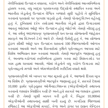
તેલીબિયાંમાં ઉત્પાદન વધારવા
કઠોળ અને તેલીબિયાંમાં આત્મનિર્ભરતા
,
હાંસલ કરવા
વધુ ખાદ્ય પ્રસંસ્કરણ ઉદ્યોગો સ્થાપિત કરવા અને
,
ભારતીય ખેડૂતોનું ઉત્પાદન વૈશ્વિક બજારો સુધી પહોંચે તે સુનિશ્ચિત
કરવાનાં પ્રયાસો પર પ્રકાશ પાડ્યો હતો
તેમણે પોતાનું વિઝન વહેંચ્યું
.
હતું કે
દુનિયામાં દરેક રસોડામાં ભારતીય ખેડૂતો દ્વારા ઉગાડવામાં
,
આવતું ઓછામાં ઓછું એક ઉત્પાદન હોવું જોઈએ
તેમણે નોંધ્યું હતું
.
કે
આ વર્ષનું અંદાજપત્ર પ્રધાનમંત્રી ધન ધન્યા યોજનાની જાહેરાત
,
મારફતે આ વિઝનને ટેકો આપે છે
તેમણે ઉમેર્યું હતું કે
આ યોજના
.
,
હેઠળ સૌથી ઓછું પાક ઉત્પાદન ધરાવતાં
જિલ્લાઓની ઓળખ
100
કરવામાં આવશે અને આ વિસ્તારોમાં કૃષિને પ્રોત્સાહન આપવા માટે
વિશેષ અભિયાન શરૂ કરવામાં આવશે
તેમણે ભારપૂર્વક જણાવ્યું હતું
.
કે
અનાજ
કઠોળમાં સ્વનિર્ભરતા હાંસલ કરવા માટે મિશન
મોડ પર
,
-
-
કામ હાથ ધરવામાં આવશે
જેમાં ખેડૂતોને વધુ કઠોળ ઉગાડવા માટે
,
પ્રોત્સાહનો મળશે અને એમએસપીની ખરીદીમાં વધારો થશે
.
પ્રધાનમંત્રીએ એ બાબત પર ભાર મૂક્યો હતો કે
આજનો દિવસ ખૂબ
,
જ વિશેષ છે
પ્રધાનમંત્રીએ ભારપૂર્વક જણાવ્યું હતું કે
સરકારે દેશમાં
.
,
ફાર્મર પ્રોડ્યુસર ઓર્ગેનાઇઝેશન્સ
એફપીઓ
ની સ્થાપના
10,000
(
)
કરવાનો લક્ષ્યાંક નિર્ધારિત કર્યો છે અને હવે સરકારે આ લક્ષ્યાંક હાંસલ
કર્યો છે
તેમણે ખુશી વ્યક્ત કરી હતી કે
બિહાર
માં
.
,
10,000
એફપીઓની સ્થાપનાનું સાક્ષી બની રહ્યું છે
ખગડિયા જિલ્લામાં
.
રજિસ્ટર્ડ આ એફપીઓ મકાઈ
કેળા અને ડાંગર પર ધ્યાન કેન્દ્રિત
,