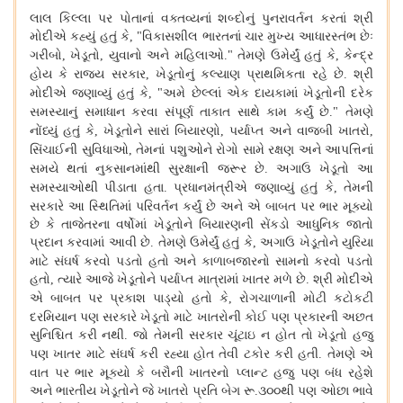
લાલ કિલ્લા પર પોતાનાં વક્તવ્યનાં શબ્દોનું પુનરાવર્તન કરતાં શ્રી
મોદીએ કહ્યું હતું કે
વિકાસશીલ ભારતનાં ચાર મુખ્ય આધારસ્તંભ છેઃ
, "
ગરીબો
ખેડૂતો
યુવાનો અને મહિલાઓ
તેમણે ઉમેર્યું હતું કે
કેન્દ્ર
,
,
."
,
હોય કે રાજ્ય સરકાર
ખેડૂતોનું કલ્યાણ પ્રાથમિકતા રહે છે
શ્રી
,
.
મોદીએ જણાવ્યું હતું કે
અમે છેલ્લાં એક દાયકામાં ખેડૂતોની દરેક
, "
સમસ્યાનું સમાધાન કરવા સંપૂર્ણ તાકાત સાથે કામ કર્યું છે
તેમણે
."
નોંધ્યું હતું કે
ખેડૂતોને સારાં બિયારણો
પર્યાપ્ત અને વાજબી ખાતરો
,
,
,
સિંચાઈની સુવિધાઓ
તેમનાં પશુઓને રોગો સામે રક્ષણ અને આપત્તિનાં
,
સમયે થતાં નુકસાનમાંથી સુરક્ષાની જરૂર છે
અગાઉ ખેડૂતો આ
.
સમસ્યાઓથી પીડાતા હતા
પ્રધાનમંત્રીએ જણાવ્યું હતું કે
તેમની
.
,
સરકારે આ સ્થિતિમાં પરિવર્તન કર્યું છે અને એ બાબત પર ભાર મૂક્યો
છે કે તાજેતરના વર્ષોમાં ખેડૂતોને બિયારણની સેંકડો આધુનિક જાતો
પ્રદાન કરવામાં આવી છે
તેમણે ઉમેર્યું હતું કે
અગાઉ ખેડૂતોને યુરિયા
.
,
માટે સંઘર્ષ કરવો પડતો હતો અને કાળાબજારનો સામનો કરવો પડતો
હતો
ત્યારે આજે ખેડૂતોને પર્યાપ્ત માત્રામાં ખાતર મળે છે
શ્રી મોદીએ
,
.
એ બાબત પર પ્રકાશ પાડ્યો હતો કે
રોગચાળાની મોટી કટોકટી
,
દરમિયાન પણ સરકારે ખેડૂતો માટે ખાતરોની કોઈ પણ પ્રકારની અછત
સુનિશ્ચિત કરી નથી
જો તેમની સરકાર ચૂંટાઇ ન હોત તો ખેડૂતો હજુ
.
પણ ખાતર માટે સંઘર્ષ કરી રહ્યા હોત તેવી ટકોર કરી હતી
તેમણે એ
.
વાત પર ભાર મૂક્યો કે બરૌની ખાતરનો પ્લાન્ટ હજુ પણ બંધ રહેશે
અને ભારતીય ખેડૂતોને જે ખાતરો પ્રતિ બેગ રૂ
૩૦૦થી પણ ઓછા ભાવે
.