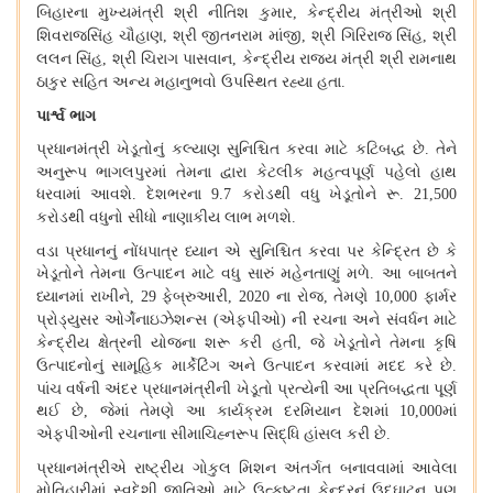
બિહારના મુખ્યમંત્રી શ્રી નીતિશ કુમાર
કેન્દ્રીય મંત્રીઓ શ્રી
,
શિવરાજસિંહ ચૌહાણ
શ્રી જીતનરામ
માં
જી
શ્રી ગિરિરાજ સિંહ
શ્રી
,
,
,
લલન સિંહ
શ્રી ચિરાગ પાસવાન
કેન્દ્રીય રાજ્ય મંત્રી શ્રી રામનાથ
,
,
ઠાકુર સહિત અન્ય મહાનુભવો ઉપસ્થિત રહ્યા હતા
.
પા
ર્શ્વ
ભાગ
પ્રધાનમંત્રી ખેડૂતોનું કલ્યાણ સુનિશ્ચિત કરવા માટે કટિબદ્ધ છે
તેને
.
અનુરૂપ ભાગલપુરમાં તેમના દ્વારા કેટલીક મહત્વપૂર્ણ પહેલો હાથ
ધરવામાં આવશે
દેશભરના
કરોડથી વધુ ખેડૂતોને રૂ
.
9.7
. 21,500
કરોડથી વધુનો સીધો નાણાકીય લાભ મળશે
.
વડા પ્રધાનનું નોંધપાત્ર ધ્યાન એ સુનિશ્ચિત કરવા પર કેન્દ્રિત છે કે
ખેડૂતોને તેમના ઉત્પાદન માટે વધુ સારું મહેનતાણું મળે
આ બાબતને
.
ધ્યાનમાં રાખીને
ફેબ્રુઆરી
ના રોજ
તેમણે
ફાર્મર
, 29
, 2020
,
10,000
પ્રોડ્યુસર ઓર્ગેનાઇઝેશન્સ
એફપીઓ
ની રચના અને સંવર્ધન માટે
(
)
કેન્દ્રીય ક્ષેત્રની યોજના શરૂ કરી હતી
જે ખેડૂતોને તેમના કૃષિ
,
ઉત્પાદનોનું સામૂહિક માર્કેટિંગ અને ઉત્પાદન કરવામાં મદદ કરે છે
.
પાંચ વર્ષની અંદર પ્રધાનમંત્રીની ખેડૂતો પ્રત્યેની આ પ્રતિબદ્ધતા પૂર્ણ
થઈ છે
જેમાં તેમણે આ કાર્યક્રમ દરમિયાન દેશમાં
માં
,
10,000
એફપીઓની રચનાના સીમાચિહ્નરૂપ સિદ્ધિ હાંસલ કરી છે
.
પ્રધાનમંત્રીએ રાષ્ટ્રીય ગોકુલ મિશન અંતર્ગત બનાવવામાં આવેલા
મોતિહારીમાં સ્વદેશી જાતિઓ માટે ઉત્કૃષ્ટતા કેન્દ્રનું ઉદઘાટન પણ