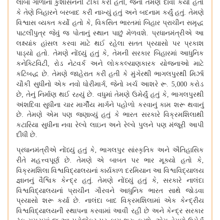
લાંબા ગાળાના કુશાસનની ટીકા કરી હતી
જેનો તેમણે દાવો કર્યો હતો
,
કે તેણે બિહારને બરબાદ કરી નાખ્યું હતું અને બદનામ કર્યું હતું
તેમણે
.
વિશ્વાસ વ્યક્ત કર્યો હતો કે
વિકસિત ભારતમાં બિહાર પ્રાચીન સમૃદ્ધ
,
પાટલીપુત્ર જેવું જ પોતાનું સ્થાન પાછું મેળવશે
પ્રધાનમંત્રીએ આ
.
લક્ષ્યાંક હાંસલ કરવા માટે થઈ રહેલા સતત પ્રયાસો પર પ્રકાશ
પાડ્યો હતો
તેમણે નોંધ્યું હતું કે
તેમની સરકાર બિહારમાં આધુનિક
.
,
કનેક્ટિવિટી
રોડ નેટવર્ક અને લોકકલ્યાણકારક યોજનાઓ માટે
,
કટિબદ્ધ છે
તેમણે જાહેરાત કરી હતી કે મુંગેરથી ભાગલપુરથી મિર્ઝા
.
ચૌકી સુધીનો એક નવો ધોરીમાર્ગ
જેનો ખર્ચ આશરે રૂ
કરોડ
,
. 5,000
છે
તેનું નિર્માણ થઈ રહ્યું છે
વધુમાં તેમણે ઉમેર્યું હતું કે
ભાગલપુરથી
,
.
,
અંશદિવા સુધીના ચાર માર્ગીય માર્ગને પહોળો કરવાનું કામ શરૂ થવાનું
છે
તેમણે એમ પણ જણાવ્યું હતું કે ભારત સરકારે વિક્રમશિલાથી
.
કટારિયા સુધીના નવા રેલ્વે લાઇન અને રેલ્વે પુલને પણ મંજૂરી આપી
દીધી છે
.
પ્રધાનમંત્રીએ નોંધ્યું હતું કે
ભાગલપુર સાંસ્કૃતિક અને ઐતિહાસિક
,
રીતે મહત્ત્વપૂર્ણ છે
તેમણે એ બાબત પર ભાર મૂક્યો હતો કે
.
,
વિક્રમશિલા વિશ્વવિદ્યાલયનાં કાર્યકાળ દરમિયાન આ વિશ્વવિદ્યાલય
જ્ઞાનનું વૈશ્વિક કેન્દ્ર હતું
તેમણે નોંધ્યું હતું કે
સરકારે નાલંદા
.
,
વિશ્વવિદ્યાલયનાં પ્રાચીન ગૌરવને આધુનિક ભારત સાથે જોડવા
પ્રયાસો શરૂ કર્યા છે
નાલંદા બાદ વિક્રમશિલામાં એક કેન્દ્રીય
.
વિશ્વવિદ્યાલયની સ્થાપના કરવામાં આવી રહી છે અને કેન્દ્ર સરકાર