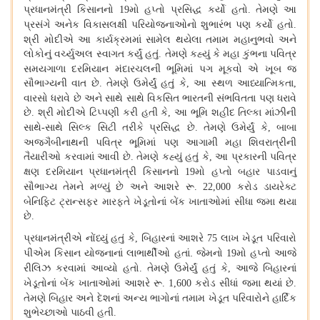
પ્રધાનમંત્રી કિસાનનો
મો હપ્તો પ્રસિદ્ધ કર્યો હતો
તેમણે આ
19
.
પ્રસંગે
અનેક
વિકાસલક્ષી પરિયોજનાઓનો શુભારંભ પણ કર્યો હતો
.
શ્રી મોદીએ આ કાર્યક્રમમાં સામેલ થયેલા તમામ મહાનુભવો અને
લોકોનું વર્ચ્યુઅલ સ્વાગત કર્યું હતું
તેમણે કહ્યું કે મહા કુંભના પવિત્ર
.
સમયગાળા દરમિયાન મંદારચલની ભૂમિમાં પગ મૂકવો એ ખૂબ જ
સૌભાગ્યની વાત છે
તેમણે ઉમેર્યું હતું કે
આ સ્થળ આધ્યાત્મિકતા
.
,
,
વારસો ધરાવે છે અને સાથે સાથે વિકસિત ભારતની સંભવિતતા પણ ધરાવે
છે
શ્રી મોદીએ ટિપ્પણી કરી હતી કે
આ ભૂમિ શહીદ તિલ્કા માંઝીની
.
,
સાથે
સાથે સિલ્ક સિટી તરીકે પ્રસિદ્ધ છે
તેમણે ઉમેર્યું કે
બાબા
-
.
,
અજગૈબીનાથની પવિત્ર ભૂમિમાં પણ આગામી મહા શિવરાત્રીની
તૈયારીઓ કરવામાં આવી છે
તેમણે કહ્યું હતું કે
આ પ્રકારની પવિત્ર
.
,
ક્ષણ દરમિયાન પ્રધાનમંત્રી કિસાનનો
મો હપ્તો બહાર પાડવાનું
19
સૌભાગ્ય તેમને મળ્યું છે અને આશરે રૂ
કરોડ ડાયરેક્ટ
. 22,000
બેનિફિટ ટ્રાન્સફર મારફતે ખેડૂતોનાં બેંક ખાતાઓમાં સીધા જમા થયા
છે
.
પ્રધાનમંત્રીએ નોંધ્યું હતું કે
બિહારનાં આશરે
લાખ ખેડૂત પરિવારો
,
75
પીએમ કિસાન યોજનાનાં લાભાર્થીઓ હતાં
.
જેમનો
મો હપ્તો આજે
19
રીલિઝ કરવામાં આવ્યો હતો
તેમણે ઉમેર્યું હતું કે
આજે બિહારનાં
.
,
ખેડૂતોનાં બેંક ખાતાઓમાં આશરે રૂ
કરોડ સીધાં જમા થયાં છે
. 1,600
.
તેમણે બિહાર અને દેશનાં અન્ય ભાગોનાં તમામ ખેડૂત પરિવારોને હાર્દિક
શુભેચ્છાઓ પાઠવી હતી
.