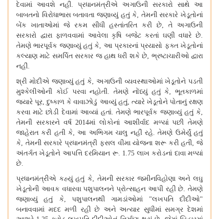
દેવામાં આવશે નહીં
પ્રધાનમંત્રીએ અગાઉની સરકારો સાથે આ
.
બાબતનો વિરોધાભાસ
બતાવતા
જણાવ્યું હતું કે
તેમની સરકારે ખેડૂતોનાં
,
બેંક ખાતાઓમાં જે રકમ સીધી હસ્તાંતરિત કરી છે
તે અગાઉની
,
સરકારો દ્વારા ફાળવવામાં આવેલા કૃષિ બજેટ કરતાં ઘણી વધારે છે
.
તેમણે ભારપૂર્વક જણાવ્યું હતું કે
આ પ્રકારનાં પ્રયાસો ફક્ત ખેડૂતોનાં
,
કલ્યાણ માટે સમર્પિત સરકાર જ હાથ ધરી શકે છે
ભ્રષ્ટાચારીઓ દ્વારા
,
નહીં
.
શ્રી મોદીએ જણાવ્યું હતું કે
અગાઉની વ્યવસ્થાઓમાં ખેડૂતોને પડતી
,
મુશ્કેલીઓની કોઈ પરવા નહોતી
તેમણે નોંધ્યું હતું કે
ભૂતકાળમાં
.
,
જ્યારે પૂર
દુષ્કાળ કે વાવાઝોડું આવ્યું હતું
ત્યારે ખેડૂતોને પોતાનું રક્ષણ
,
,
કરવા માટે છોડી દેવામાં આવ્યાં હતાં
તેમણે ભારપૂર્વક જણાવ્યું હતું કે
.
,
તેમની સરકારને વર્ષ
માં લોકોનાં આશીર્વાદ મળ્યાં પછી તેમણે
2014
જાહેરાત કરી હતી કે
આ અભિગમ ચાલુ નહીં રહે
તેમણે ઉમેર્યું હતું
,
.
કે
તેમની સરકારે પ્રધાનમંત્રી ફસલ વીમા યોજના શરૂ કરી હતી
જે
,
,
અંતર્ગત ખેડૂતોને આપત્તિ દરમિયાન રૂ
લાખ કરોડનાં દાવા મળ્યાં
. 1.75
છે
.
પ્રધાનમંત્રીએ કહ્યું હતું કે
તેમની સરકાર જમીનવિહોણા અને લઘુ
,
ખેડૂતોની આવક વધારવા પશુપાલનને પ્રોત્સાહન આપી રહી છે
તેમણે
.
જણાવ્યું હતું કે
પશુપાલનથી ગામડાંઓમાં
લખપતિ દીદીઓ
,
"
"
બનાવવામાં મદદ મળી રહી છે અને અત્યાર સુધીમાં સમગ્ર દેશમાં