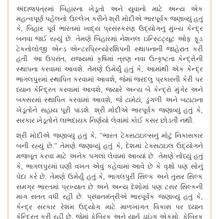
અંદાજપત્રમાં બિહારના ખેડૂતો અને યુવાનો માટે અન્ય એક
મહત્વપૂર્ણ પહેલનો ઉલ્લેખ કરીને શ્રી મોદીએ ભારપૂર્વક જણાવ્યું હતું
કે
બિહાર પૂર્વ ભારતમાં ખાદ્ય પ્રસંસ્કરણ ઉદ્યોગનું મુખ્ય કેન્દ્ર
,
બનવા જઈ રહ્યું છે
તેમણે બિહારમાં નેશનલ ઇન્સ્ટિટ્યૂટ ઓફ ફૂડ
.
ટેકનોલોજી એન્ડ એન્ટરપ્રિન્યોરશિપની સ્થાપનાની જાહેરાત કરી
હતી
આ ઉપરાંત
રાજ્યમાં કૃષિમાં ત્રણ નવા ઉત્કૃષ્ટતા કેન્દ્રોની
.
,
સ્થાપના કરવામાં આવશે
તેમણે ઉમેર્યું હતું કે
આમાંથી એક કેન્દ્ર
.
,
ભાગલપુરમાં સ્થાપિત કરવામાં આવશે
જેમાં જરદલુ પ્રકારની કેરી પર
,
ધ્યાન કેન્દ્રિત કરવામાં આવશે
જ્યારે અન્ય બે કેન્દ્રો મુંગેર અને
,
બક્સરમાં સ્થાપિત કરવામાં આવશે
જે ટામેટાં
ડુંગળી અને બટાટાના
,
,
ખેડૂતોને સહાય પૂરી પાડશે
શ્રી મોદીએ ભારપૂર્વક જણાવ્યું હતું કે
.
,
સરકાર ખેડૂતોને લાભદાયક નિર્ણયો લેવામાં કોઈ કસર છોડતી નથી
.
શ્રી મોદીએ જણાવ્યું હતું કે
ભારત ટેક્સટાઇલ્સનું મોટું નિકાસકાર
, "
બની રહ્યું છે
તેમણે જણાવ્યું હતું કે
દેશમાં ટેક્સટાઇલ ઉદ્યોગને
."
,
મજબૂત કરવા માટે અનેક પગલાં લેવામાં આવ્યાં છે
તેમણે નોંધ્યું હતું
.
કે
ભાગલપુરમાં ઘણી વખત એવું કહેવામાં આવે છે કે વૃક્ષો પણ સોનું
,
પેદા કરે છે
તેમણે ઉમેર્યું હતું કે
ભાગલપુરી સિલ્ક અને તુસર સિલ્ક
.
,
સમગ્ર ભારતમાં પ્રખ્યાત છે અને અન્ય દેશોમાં પણ ટસર સિલ્કની
માગ સતત વધી રહી છે
પ્રધાનમંત્રીએ ભારપૂર્વક જણાવ્યું હતું કે
.
,
કેન્દ્ર સરકાર રેશમ ઉદ્યોગ માટે માળખાગત વિકાસ પર ધ્યાન
કેન્દ્રિત કરી રહી છે
જેમાં ફેબ્રિક અને યાર્ન ડાઇંગ એકમો
ફેબ્રિક
,
,