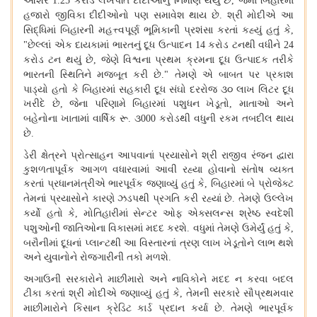
આશરે
કરોડ લખપતિ દીદીઓનું નિર્માણ થયું છે
જેમાં બિહારમાં
1.25
,
હજારો જીવિકા દીદીઓનો પણ સમાવેશ થાય છે
શ્રી મોદીએ આ
.
સિદ્ધિમાં બિહારની મહત્ત્વપૂર્ણ ભૂમિકાની પ્રશંસા કરતાં કહ્યું હતું કે
,
છેલ્લાં એક દાયકામાં ભારતનું દૂધ ઉત્પાદન
કરોડ ટનથી વધીને
"
14
24
કરોડ ટન થયું છે
જેણે વિશ્વના પ્રથમ ક્રમના દૂધ ઉત્પાદક તરીકે
,
ભારતની સ્થિતિને મજબૂત કરી છે
તેમણે એ બાબત પર પ્રકાશ
."
પાડ્યો હતો કે બિહારમાં સહકારી દૂધ સંઘો દરરોજ ૩૦ લાખ લિટર દૂધ
ખરીદે છે
જેના પરિણામે બિહારમાં પશુધન ખેડૂતો
માતાઓ
અને
,
,
બહેનોના ખાતામાં વાર્ષિક રૂ
૩
કરોડથી વધુની રકમ તબદીલ થાય
.
000
છે
.
ડેરી ક્ષેત્રને પ્રોત્સાહન આપવાનાં પ્રયાસોને શ્રી રાજીવ રંજન દ્વારા
કુશળતાપૂર્વક આગળ વધારવામાં આવી રહ્યા હોવાનો સંતોષ વ્યક્ત
કરતાં પ્રધાનમંત્રીએ ભારપૂર્વક જણાવ્યું હતું કે
બિહારમાં બે પ્રોજેક્ટ
,
તેમનાં પ્રયાસોને કારણે ઝડપથી પ્રગતિ કરી રહ્યાં છે
તેમણે ઉલ્લેખ
.
કર્યો હતો કે
મોતિહારીમાં સેન્ટર ઓફ એક્સલન્સ શ્રેષ્ઠ સ્વદેશી
,
પશુઓની જાતિઓના વિકાસમાં મદદ કરશે
વધુમાં તેમણે ઉમેર્યું હતું કે
.
,
બરૌનીમાં દૂધનાં પ્લાન્ટથી આ વિસ્તારનાં ત્રણ લાખ ખેડૂતોને લાભ થશે
અને યુવાનોને રોજગારીની તકો મળશે
.
અગાઉની સરકારોને માછીમારો અને નાવિકોને મદદ ન કરવા બદલ
ટીકા કરતાં શ્રી મોદીએ જણાવ્યું હતું કે
તેમની સરકારે સૌપ્રથમવાર
,
માછીમારોને કિસાન ક્રેડિટ કાર્ડ પ્રદાન કર્યા છે
તેમણે ભારપૂર્વક
.