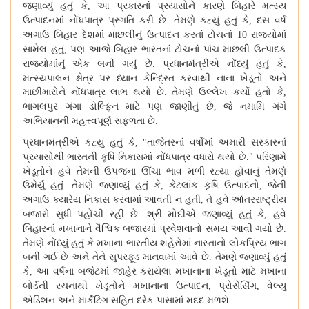
જણાવ્યું હતું કે
આ પ્રકારનાં પ્રયાસોને કારણે બિહારે મત્સ્ય
,
ઉત્પાદનમાં નોંધપાત્ર પ્રગતિ કરી છે
તેમણે કહ્યું હતું કે
દસ વર્ષ
.
,
અગાઉ બિહાર દેશમાં માછલીનું ઉત્પાદન કરતાં ટોચનાં
રાજ્યોમાં
10
સામેલ હતું
પણ આજે બિહાર ભારતનાં ટોચનાં પાંચ માછલી ઉત્પાદક
,
રાજ્યોમાંનું એક બની ગયું છે
પ્રધાનમંત્રીએ નોંધ્યું હતું કે
.
,
મત્સ્યપાલન ક્ષેત્ર પર ધ્યાન કેન્દ્રિત કરવાથી નાના ખેડૂતો અને
માછીમારોને નોંધપાત્ર લાભ થયો છે
તેમણે ઉલ્લેખ કર્યો હતો કે
.
,
ભાગલપુર ગંગા ડોલ્ફિન માટે પણ જાણીતું છે
જે નમામિ ગંગે
,
અભિયાનની મહત્ત્વપૂર્ણ સફળતા છે
.
પ્રધાનમંત્રીએ કહ્યું હતું કે
તાજેતરનાં વર્ષોમાં અમારી સરકારનાં
, "
પ્રયાસોથી ભારતની કૃષિ નિકાસમાં નોંધપાત્ર વધારો થયો છે
પરિણામે
."
ખેડૂતોને હવે તેમની ઉપજના ઊંચા ભાવ મળી રહ્યા હોવાનું તેમણે
ઉમેર્યું હતું
તેમણે જણાવ્યું હતું કે
કેટલાંક કૃષિ ઉત્પાદનો
જેની
.
,
,
અગાઉ ક્યારેય નિકાસ કરવામાં આવતી ન હતી
તે હવે આંતરરાષ્ટ્રીય
,
બજારો સુધી પહોંચી રહી છે
શ્રી મોદીએ જણાવ્યું હતું કે
હવે
.
,
બિહારનાં મખાનાને વૈશ્વિક બજારમાં પ્રવેશવાનો સમય આવી ગયો છે
.
તેમણે નોંધ્યું હતું કે મખાના ભારતીય શહેરોમાં નાસ્તાનો લોકપ્રિય ભાગ
બની ગઈ છે અને તેને સુપરફૂડ માનવામાં આવે છે
તેમણે જણાવ્યું હતું
.
કે
આ વર્ષના બજેટમાં જાહેર કરાયેલા મખાનાના ખેડૂતો માટે મખાના
,
બોર્ડની રચનાથી ખેડૂતોને મખાનાના ઉત્પાદન
પ્રોસેસિંગ
વેલ્યુ
,
,
એડિશન અને માર્કેટિંગ સહિત દરેક પાસામાં મદદ મળશે
.