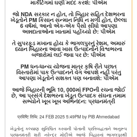
માર્કેટિંગમાં ઘણી મદદ કરશે: પીએમ
જો NDA સરકાર ન હોત, તો બિહાર સહિત દેશભરના
ખેડૂતોને PM કિસાન સન્માન નિધિ ન મળી હોત, છેલ્લા
6 વર્ષમાં, આનો એક-એક પૈસો સીધો આપણા
અન્નદાતાઓના ખાતામાં પહોંચ્યો છે: પીએમ
તે સુપરફૂડ મખાના હોય કે ભાગલપુરનું રેશમ, અમારું
ધ્યાન બિહારના આવા ખાસ ઉત્પાદનોને વિશ્વભરના
બજારોમાં લઈ જવા પર છે: પીએમ
PM ધન-ધાન્ય યોજના માત્ર કૃષિ રીતે પછાત
વિસ્તારોમાં પાક ઉત્પાદનને વેગ આપશે નહીં પરંતુ
આપણા ખેડૂતોને સશક્ત પણ બનાવશે: પીએમ
આજે બિહારની ભૂમિ 10, 000માં FPOની રચના જોઈ
છે, આ પ્રસંગે દેશભરના ખેડૂત ઉત્પાદક સંઘના તમામ
સભ્યોને ખૂબ ખૂબ અભિનંદન: પ્રધાનમંત્રી
प्रविष्टि तिथि: 24 FEB 2025 5:49PM by PIB Ahmedabad
ખેડૂતોનું કલ્યાણ સુનિશ્ચિત કરવાની પોતાની પ્રતિબદ્ધતાને અનુરૂપ
પ્રધાનમંત્રી શ્રી નરેન્દ્ર મોદીએ આજે બિહારનાં ભાગલપુરથી