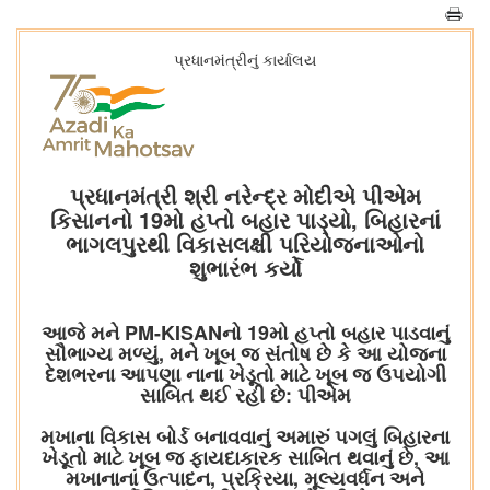
પ્રધાનમંત્રીનું કાર્યાલય
પ્રધાનમંત્રી શ્રી નરેન્દ્ર મોદીએ પીએમ
કિસાનનો 19મો હપ્તો બહાર પાડ્યો, બિહારનાં
ભાગલપુરથી વિકાસલક્ષી પરિયોજનાઓનો
શુભારંભ કર્યો
આજે મને PM-KISANનો 19મો હપ્તો બહાર પાડવાનું
સૌભાગ્ય મળ્યું, મને ખૂબ જ સંતોષ છે કે આ યોજના
દેશભરના આપણા નાના ખેડૂતો માટે ખૂબ જ ઉપયોગી
સાબિત થઈ રહી છે: પીએમ
મખાના વિકાસ બોર્ડ બનાવવાનું અમારું પગલું બિહારના
ખેડૂતો માટે ખૂબ જ ફાયદાકારક સાબિત થવાનું છે, આ
મખાનાનાં ઉત્પાદન, પ્રક્રિયા, મૂલ્યવર્ધન અને