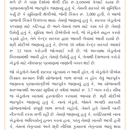
મળે છે તે ઘણા દેશોમાં થેલી દીઠ રૂ
૩
૦૦૦માં વેચાઈ રહ્યા છે
.
,
.
પ્રધાનમંત્રીએ ભારપૂર્વક જણાવ્યું હતું કે
તેમની સરકારે એ સુનિશ્ચિત
,
કર્યું છે કે યુરિયાની થેલીઓ
જેની કિંમત રૂ
હતી
તે આજે
,
. 3,000
,
વાજબી કિંમતે ઉપલબ્ધ થાય
તેમણે જણાવ્યું હતું કે
સરકાર ખેડૂતોનાં
.
,
કલ્યાણ માટે કટિબદ્ધ છે અને તેમનાં લાભ માટે કામ કરે છે
તેમણે
.
ઉમેર્યું હતું કે
યુરિયા અને ડીએપીનો ખર્ચ
જે ખેડૂતોને સહન કરવો
,
,
પડ્યો હોત
તેને કેન્દ્ર સરકાર દ્વારા આવરી લેવામાં આવી રહ્યો છે
,
.
શ્રી મોદીએ જણાવ્યું હતું કે
છેલ્લાં
વર્ષમાં કેન્દ્ર સરકારે આશરે
,
10
રૂ
લાખ કરોડની જોગવાઈ કરી છે
જે અન્યથા ખેડૂતોનાં
. 12
,
ખિસ્સામાંથી આવી હોત
તેમણે ઉમેર્યું હતું કે
તેનાથી દેશભરનાં કરોડો
.
,
ખેડૂતો માટે નોંધપાત્ર પ્રમાણમાં નાણાંની બચત થઈ છે
.
જો ખેડૂતોને તેમની સરકાર ચૂંટવામાં ન આવી હોત
તો ખેડૂતોને પીએમ
,
કિસાન સન્માન નિધિ યોજનાનો લાભ મળ્યો ન હોત તેવું ભારપૂર્વક
જણાવતા પ્રધાનમંત્રીએ ભારપૂર્વક જણાવ્યું હતું કે
આ યોજનાની
,
શરૂઆતથી અત્યાર સુધીમાં છ વર્ષમાં આશરે રૂ
લાખ કરોડ સીધા
. 3.7
જ ખેડૂતોના ખાતામાં હસ્તાંતરિત કરવામાં આવ્યા છે
શ્રી મોદીએ
.
ભારપૂર્વક જણાવ્યું હતું કે
નાનાં ખેડૂતો
જેમને અગાઉ સરકારી
,
,
યોજનાઓનો સંપૂર્ણ લાભ મળતો નહોતો
તેમને હવે તેમની બાકી
,
નીકળતી રકમ મળી રહી છે
તેમણે જણાવ્યું હતું કે
વચેટિયાઓ નાના
.
,
ખેડૂતોના અધિકારોનું હનન કરતા હતા
પરંતુ તેમણે ખાતરી આપી હતી
,
કે
તેમનાં નેતૃત્વમાં અને શ્રી નીતિશ કુમારનાં નેતૃત્વમાં આવું થવા
,