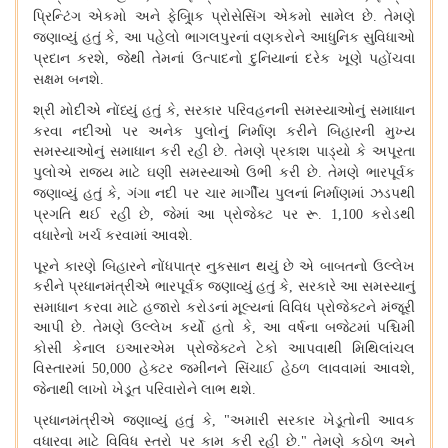
પ્રિન્ટિંગ એકમો અને ફેબ્રિ્ાક પ્રોસેસિંગ એકમો સામેલ છે
તેમણે
.
જણાવ્યું હતું કે
આ પહેલો ભાગલપુરનાં વણકરોને આધુનિક સુવિધાઓ
,
પ્રદાન કરશે
જેથી તેમનાં ઉત્પાદનો દુનિયાનાં દરેક ખૂણે પહોંચવા
,
સક્ષમ બનશે
.
શ્રી મોદીએ નોંધ્યું હતું કે
સરકાર પરિવહનની સમસ્યાઓનું સમાધાન
,
કરવા નદીઓ પર અનેક પુલોનું નિર્માણ કરીને બિહારની મુખ્ય
સમસ્યાઓનું સમાધાન કરી રહી છે
તેમણે પ્રકાશ પાડ્યો કે અપૂરતા
.
પુલોએ રાજ્ય માટે ઘણી સમસ્યાઓ ઉભી કરી છે
તેમણે ભારપૂર્વક
.
જણાવ્યું હતું કે
ગંગા નદી પર ચાર માર્ગીય પુલનાં નિર્માણમાં ઝડપથી
,
પ્રગતિ થઈ રહી છે
જેમાં આ પ્રોજેક્ટ પર રૂ
કરોડથી
,
. 1,100
વધારેનો ખર્ચ કરવામાં આવશે
.
પૂરને કારણે બિહારને નોંધપાત્ર નુકસાન થયું છે એ બાબતનો ઉલ્લેખ
કરીને પ્રધાનમંત્રીએ ભારપૂર્વક જણાવ્યું હતું કે
સરકારે આ સમસ્યાનું
,
સમાધાન કરવા માટે હજારો કરોડનાં મૂલ્યનાં વિવિધ પ્રોજેક્ટને મંજૂરી
આપી છે
તેમણે ઉલ્લેખ કર્યો હતો કે
આ વર્ષના બજેટમાં પશ્ચિમી
.
,
કોસી કેનાલ ઇઆરએમ પ્રોજેક્ટને ટેકો આપવાથી મિથિલાંચલ
વિસ્તારમાં
હેક્ટર જમીનને સિંચાઈ હેઠળ લાવવામાં આવશે
50,000
,
જેનાથી લાખો ખેડૂત પરિવારોને લાભ થશે
.
પ્રધાનમંત્રીએ જણાવ્યું હતું કે
અમારી સરકાર ખેડૂતોની આવક
, "
વધારવા માટે વિવિધ સ્તરો પર કામ કરી રહી છે
તેમણે કઠોળ અને
."