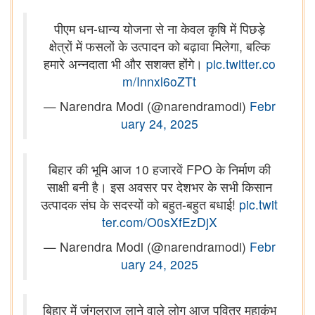
पीएम धन-धान्य योजना से ना केवल कृषि में पिछड़े
क्षेत्रों में फसलों के उत्पादन को बढ़ावा मिलेगा, बल्कि
हमारे अन्नदाता भी और सशक्त होंगे।
pic.twitter.co
m/Innxl6oZTt
— Narendra Modi (@narendramodi)
Febr
uary 24, 2025
बिहार की भूमि आज 10 हजारवें FPO के निर्माण की
साक्षी बनी है। इस अवसर पर देशभर के सभी किसान
उत्पादक संघ के सदस्यों को बहुत-बहुत बधाई!
pic.twit
ter.com/O0sXfEzDjX
— Narendra Modi (@narendramodi)
Febr
uary 24, 2025
बिहार में जंगलराज लाने वाले लोग आज पवित्र महाकुंभ