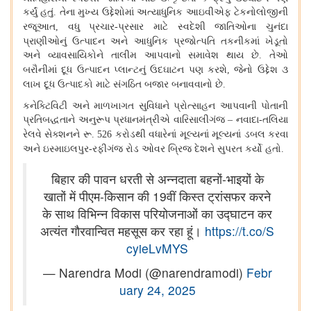
કર્યું હતું
તેના મુખ્ય ઉદ્દેશોમાં અત્યાધુનિક આઇવીએફ ટેકનોલોજીની
.
રજૂઆત
વધુ પ્રચાર
પ્રસાર માટે સ્વદેશી જાતિઓના ચુનંદા
,
-
પ્રાણીઓનું ઉત્પાદન અને આધુનિક પ્રજોત્પતિ તકનીકમાં ખેડૂતો
અને વ્યાવસાયિકોને તાલીમ આપવાનો સમાવેશ થાય છે
તેઓ
.
બરૌનીમાં દૂધ ઉત્પાદન પ્લાન્ટનું ઉદઘાટન પણ કરશે
જેનો ઉદ્દેશ ૩
,
લાખ દૂધ ઉત્પાદકો માટે સંગઠિત બજાર બનાવવાનો છે
.
કનેક્ટિવિટી અને માળખાગત સુવિધાને પ્રોત્સાહન આપવાની પોતાની
પ્રતિબદ્ધતાને અનુરૂપ પ્રધાનમંત્રીએ વારિસાલીગંજ
નવાદા
તલિયા
–
-
રેલવે સેક્શનને રૂ
કરોડથી વધારેનાં મૂલ્યનાં મૂલ્યનાં ડબલ કરવા
. 526
અને ઇસ્માઇલપુર
રફીગંજ રોડ ઓવર બ્રિજ દેશને સુપરત કર્યો હતો
-
.
बिहार की पावन धरती से अन्नदाता बहनों-भाइयों के
खातों में पीएम-किसान की 19वीं किस्त ट्रांसफर करने
के साथ विभिन्न विकास परियोजनाओं का उद्घाटन कर
अत्यंत गौरवान्वित महसूस कर रहा हूं।
https://t.co/S
cyieLvMYS
— Narendra Modi (@narendramodi)
Febr
uary 24, 2025