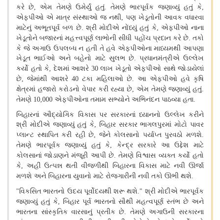
કરે છે
એમ તેમણે ઉમેર્યું હતું
તેમણે ભારપૂર્વક જણાવ્યું હતું કે
,
.
,
એફપીઓ એ માત્ર સંસ્થાઓ જ નથી
પણ ખેડૂતોની આવક વધારવા
,
માટેનું અભૂતપૂર્વ બળ છે
શ્રી મોદીએ નોંધ્યું હતું કે
એફપીઓ નાના
.
,
ખેડૂતોને બજારનાં મહત્ત્વપૂર્ણ લાભોની સીધી પહોંચ પ્રદાન કરે છે
તકો
.
કે જે અગાઉ ઉપલબ્ધ ન હતી તે હવે એફપીઓના માધ્યમથી આપણા
ખેડૂત ભાઈઓ અને બહેનો માટે સુલભ છે
પ્રધાનમંત્રીએ ઉલ્લેખ
.
કર્યો હતો કે
દેશમાં આશરે
લાખ ખેડૂતો એફપીઓ સાથે જોડાયેલાં
,
30
છે
જેમાંથી આશરે
ટકા મહિલાઓ છે
આ એફપીઓ હવે કૃષિ
,
40
.
ક્ષેત્રમાં હજારો કરોડનો વેપાર કરી રહ્યા છે
એમ તેમણે જણાવ્યું હતું
,
.
તેમણે
એફપીઓના તમામ સભ્યોને અભિનંદન પાઠવ્યા હતા
10,000
.
બિહારનાં ઔદ્યોગિક વિકાસ પર સરકારનાં ધ્યાનનો ઉલ્લેખ કરીને
શ્રી મોદીએ જણાવ્યું હતું કે
બિહાર સરકાર ભાગલપુરમાં મોટો પાવર
,
પ્લાન્ટ સ્થાપિત કરી રહી છે
જેને કોલસાનો પર્યાપ્ત પુરવઠો મળશે
,
.
તેમણે ભારપૂર્વક જણાવ્યું હતું કે
કેન્દ્ર સરકારે આ ઉદ્દેશ માટે
,
કોલસાનાં જોડાણને મંજૂરી આપી છે
તેમણે વિશ્વાસ વ્યક્ત કર્યો હતો
.
કે
અહીં ઉત્પન્ન થતી વીજળીથી બિહારના વિકાસ માટે નવી ઊર્જા
,
મળશે અને બિહારના યુવાનો માટે રોજગારીની નવી તકો ઊભી થશે
.
વિકસિત ભારતનો ઉદય પૂર્વોદયથી શરૂ થશે
શ્રી મોદીએ ભારપૂર્વક
"
."
જણાવ્યું હતું કે
બિહાર પૂર્વ ભારતનો સૌથી મહત્વપૂર્ણ સ્તંભ છે અને
,
ભારતના સાંસ્કૃતિક વારસાનું પ્રતીક છે
તેમણે અગાઉની સરકારના
.