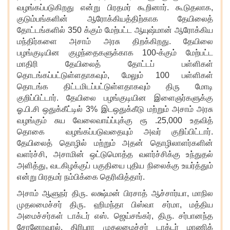
வழங்கப்படுகிறது என்று பிரதமர் கூறினார். கூடுதலாக,
குடும்பங்களின் ஆரோக்கியத்திற்காக தேயிலைத்
தோட்டங்களில் 350 க்கும் மேற்பட்ட ஆயுஷ்மான் ஆரோக்கிய
மந்திர்களை அசாம் அரசு திறக்கிறது. தேயிலை
பழங்குடியின குழந்தைகளுக்காக 100-க்கும் மேற்பட்ட
மாதிரி தேயிலைத் தோட்டப் பள்ளிகள்
தொடங்கப்பட்டுள்ளதாகவும், மேலும் 100 பள்ளிகள்
தொடங்க திட்டமிடப்பட்டுள்ளதாகவும் திரு மோடி
குறிப்பிட்டார். தேயிலை பழங்குடியின இளைஞர்களுக்கு
ஓ.பி.சி ஒதுக்கீட்டில் 3% இடஒதுக்கீடு மற்றும் அசாம் அரசு
வழங்கும் சுய வேலைவாய்ப்புக்கு ரூ .25,000 உதவித்
தொகை வழங்கப்படுவதையும் அவர் குறிப்பிட்டார்.
தேயிலைத் தொழில் மற்றும் அதன் தொழிலாளர்களின்
வளர்ச்சி, அசாமின் ஒட்டுமொத்த வளர்ச்சிக்கு உந்துதல்
அளித்து, வடகிழக்குப் பகுதியை புதிய நிலைக்கு உயர்த்தும்
என்று பிரதமர் நம்பிக்கை தெரிவித்தார்.
அசாம் ஆளுநர் திரு. லக்ஷ்மன் பிரசாத் ஆச்சார்யா
, மாநில
முதலமைச்சர் திரு. ஹிமந்தா பிஸ்வா சர்மா, மத்திய
அமைச்சர்கள் டாக்டர் எஸ். ஜெய்சங்கர், திரு. சர்பானந்த
சோனோவால், திரிபுரா முதலமைச்சர் டாக்டர் மாணிக்