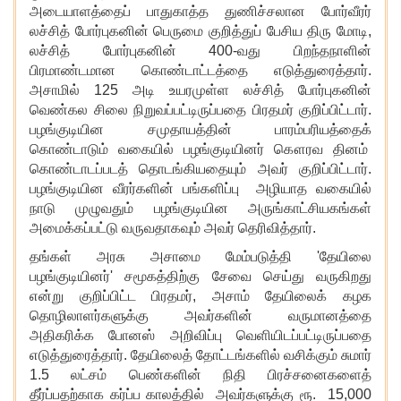
அடையாளத்தைப் பாதுகாத்த துணிச்சலான போர்வீரர்
லச்சித் போர்புகனின் பெருமை குறித்துப் பேசிய திரு மோடி
,
லச்சித் போர்புகனின் 400-வது பிறந்தநாளின்
பிரமாண்டமான கொண்டாட்டத்தை எடுத்துரைத்தார்.
அசாமில் 125 அடி உயரமுள்ள லச்சித் போர்புகனின்
வெண்கல சிலை நிறுவப்பட்டிருப்பதை பிரதமர் குறிப்பிட்டார்.
பழங்குடியின சமுதாயத்தின் பாரம்பரியத்தைக்
கொண்டாடும் வகையில் பழங்குடியினர் கௌரவ தினம்
கொண்டாடப்படத் தொடங்கியதையும் அவர் குறிப்பிட்டார்.
பழங்குடியின வீரர்களின் பங்களிப்பு அழியாத வகையில்
நாடு முழுவதும் பழங்குடியின அருங்காட்சியகங்கள்
அமைக்கப்பட்டு வருவதாகவும் அவர் தெரிவித்தார்.
தங்கள் அரசு அசாமை மேம்படுத்தி
'தேயிலை
பழங்குடியினர்' சமூகத்திற்கு சேவை செய்து வருகிறது
என்று குறிப்பிட்ட பிரதமர், அசாம் தேயிலைக் கழக
தொழிலாளர்களுக்கு அவர்களின் வருமானத்தை
அதிகரிக்க போனஸ் அறிவிப்பு வெளியிடப்பட்டிருப்பதை
எடுத்துரைத்தார். தேயிலைத் தோட்டங்களில் வசிக்கும் சுமார்
1.5 லட்சம் பெண்களின் நிதி பிரச்சனைகளைத்
தீர்ப்பதற்காக கர்ப்ப காலத்தில் அவர்களுக்கு ரூ. 15,000