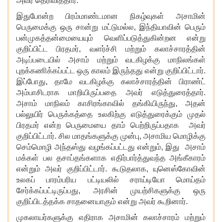
அவர் தெரிவித்தார்.
இதுபோன்ற பிரம்மாண்டமான நிகழ்வுகள் அசாமின்
பெருமைக்கு ஒரு சான்று மட்டுமல்ல
, இந்தியாவின் பெரும்
பன்முகத்தன்மையையும் வெளிப்படுத்துகின்றன என்று
குறிப்பிட்ட பிரதமர், வளர்ச்சி மற்றும் கலாச்சாரத்தின்
அடிப்படையில் அசாம் மற்றும் வடகிழக்கு மாநிலங்கள்
புறக்கணிக்கப்பட்ட ஒரு காலம் இருந்தது என்று குறிப்பிட்டார்.
இப்போது, தாமே வடகிழக்கு கலாச்சாரத்தின் பிராண்ட்
அம்பாசிடராக மாறியிருப்பதை அவர் எடுத்துரைத்தார்.
அசாம் மாநிலம் காசிரங்காவில் தங்கியிருந்து, அதன்
பல்லுயிர் பெருக்கத்தை உலகிற்கு எடுத்துரைக்கும் முதல்
பிரதமர் என்ற பெருமையை தாம் பெற்றிருப்பதாக அவர்
குறிப்பிட்டார். சில மாதங்களுக்கு முன்பு, அசாமிய மொழிக்கு
செம்மொழி அந்தஸ்து வழங்கப்பட்டது என்றும், இது அசாம்
மக்கள் பல தசாப்தங்களாக எதிர்பார்த்துவந்த அங்கீகாரம்
என்றும் அவர் குறிப்பிட்டார். கூடுதலாக, யுனெஸ்கோவின்
உலகப் பாரம்பரிய பட்டியலில் சராய்டியோ மொய்தம்
சேர்க்கப்பட்டிருப்பது, அரசின் முயற்சிகளுக்கு ஒரு
குறிப்பிடத்தக்க சாதனையாகும் என்று அவர் கூறினார்.
முகலாயர்களுக்கு எதிராக அசாமின் கலாச்சாரம் மற்றும்