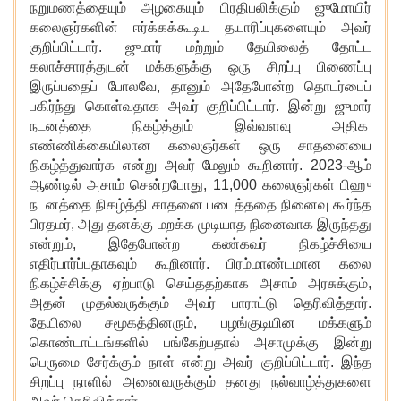
நறுமணத்தையும் அழகையும் பிரதிபலிக்கும் ஜுமோயிர்
கலைஞர்களின் ஈர்க்கக்கூடிய தயாரிப்புகளையும் அவர்
குறிப்பிட்டார். ஜுமார் மற்றும் தேயிலைத் தோட்ட
கலாச்சாரத்துடன் மக்களுக்கு ஒரு சிறப்பு பிணைப்பு
இருப்பதைப் போலவே, தானும் அதேபோன்ற தொடர்பைப்
பகிர்ந்து கொள்வதாக அவர் குறிப்பிட்டார். இன்று ஜுமார்
நடனத்தை நிகழ்த்தும் இவ்வளவு அதிக
எண்ணிக்கையிலான கலைஞர்கள் ஒரு சாதனையை
நிகழ்த்துவார்க என்று அவர் மேலும் கூறினார். 2023-ஆம்
ஆண்டில் அசாம் சென்றபோது, 11,000 கலைஞர்கள் பிஹு
நடனத்தை நிகழ்த்தி சாதனை படைத்ததை நினைவு கூர்ந்த
பிரதமர், அது தனக்கு மறக்க முடியாத நினைவாக இருந்தது
என்றும், இதேபோன்ற கண்கவர் நிகழ்ச்சியை
எதிர்பார்ப்பதாகவும் கூறினார். பிரம்மாண்டமான கலை
நிகழ்ச்சிக்கு ஏற்பாடு செய்ததற்காக அசாம் அரசுக்கும்,
அதன் முதல்வருக்கும் அவர் பாராட்டு தெரிவித்தார்.
தேயிலை சமூகத்தினரும், பழங்குடியின மக்களும்
கொண்டாட்டங்களில் பங்கேற்பதால் அசாமுக்கு இன்று
பெருமை சேர்க்கும் நாள் என்று அவர் குறிப்பிட்டார். இந்த
சிறப்பு நாளில் அனைவருக்கும் தனது நல்வாழ்த்துகளை