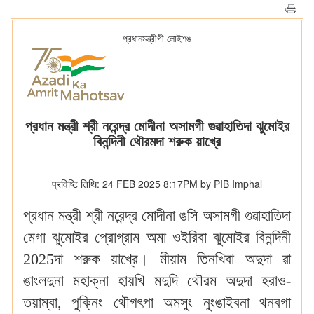
প্রধানমন্ত্রীগী লোইশঙ
প্রধান মন্ত্রী শ্রী নরেন্দ্র মোদীনা অসামগী গুৱাহাতিদা ঝুমোইর
বিনন্দিনী থৌরমদা শরুক য়াখ্রে
प्रविष्टि तिथि: 24 FEB 2025 8:17PM by PIB Imphal
প্রধান মন্ত্রী শ্রী নরেন্দ্র মোদীনা ঙসি অসামগী গুৱাহাতিদা
মেগা ঝুমোইর প্রোগ্রাম অমা ওইরিবা ঝুমোইর বিনন্দিনী
2025দা শরুক য়াখ্রে। মীয়াম তিনখিবা অদুদা ৱা
ঙাংলদুনা মহাক্না হায়খি মদুদি থৌরম অদুদা হরাও-
তয়াম্বা, পুক্নিং থৌগৎপা অমসুং নুংঙাইবনা থনবগা