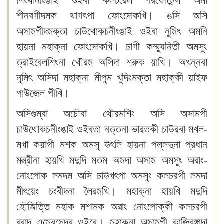
শিংথানীংঙাই ওইবা কলচরেল পরফোর্মেন্স অমা
শীনবগীদমক থাগৎপা ফোংদোকখি। ঙসি অসি
অসামগীদমক্তা চাউথোকচনীংঙাই ওইবা নুমিৎ অমনি
হায়না মহাক্না ফোংদোকখি। চাগী কম্ম্যুনিতী অমসুং
ত্রাইবেলশিংনা থৌরম অসিদা শরুক য়াখি। অখন্নবা
নুমিৎ অসিদা মহাক্না মীপুম খুদিংমক্তা মহাক্কী য়াইফ
পাউজেল পীখি।
অসিগুম্বা অচৌবা থৌরমশিং অসি অসামগী
চাউথোকচনীংঙাই ওইবতা নত্তনা ভারতকী চাউরবা মখল-
মখা কয়াগী মশক অমসু উৎলি হায়না পল্লদুনা প্রধান
মন্ত্রীনা হায়খি মদুদি মতম অমদা অসাম অমসুং অৱাং-
নোংপোক লমদম অসি চাউখৎপা অমসুং কলচরগী লমদা
মীৎয়েং চংবীদনা লৈরমখি। মহাক্না হায়খি মদুদি
হৌজিত্তি মহাক মশামক অৱাং নোংপোক্কী কলচরগী
ব্রান্দ এম্বেসেদর ওইরে। মহাক্না অসামগী কাজিরঙ্গাদা