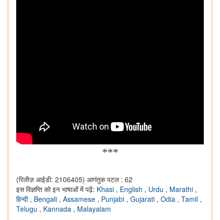
***
(रिलीज़ आईडी: 2106405)
आगंतुक पटल : 62
इस विज्ञप्ति को इन भाषाओं में पढ़ें:
Khasi
,
English
,
Urdu
,
Marathi
,
हिन्दी
,
Bengali
,
Assamese
,
Punjabi
,
Gujarati
,
Odia
,
Tamil
,
Telugu
,
Kannada
,
Malayalam