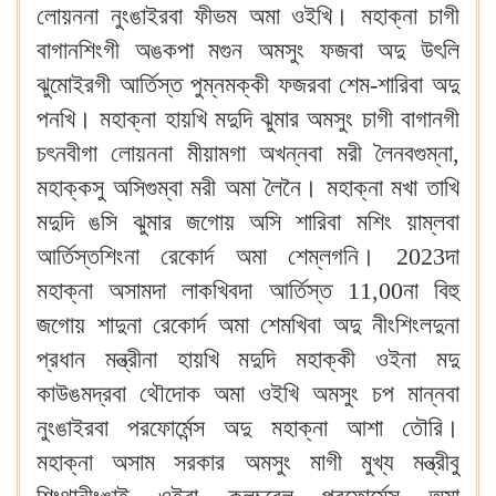
লোয়ননা নুংঙাইরবা ফীভম অমা ওইখি। মহাক্না চাগী
বাগানশিংগী অঙকপা মগুন অমসুং ফজবা অদু উৎলি
ঝুমোইরগী আর্তিস্ত পুম্নমক্কী ফজরবা শেম-শারিবা অদু
পনখি। মহাক্না হায়খি মদুদি ঝুমার অমসুং চাগী বাগানগী
চৎনবীগা লোয়ননা মীয়ামগা অখন্নবা মরী লৈনবগুম্না,
মহাক্কসু অসিগুম্বা মরী অমা লৈনৈ। মহাক্না মখা তাখি
মদুদি ঙসি ঝুমার জগোয় অসি শারিবা মশিং য়াম্লবা
আর্তিস্তশিংনা রেকোর্দ অমা শেম্লগনি। 2023দা
মহাক্না অসামদা লাকখিবদা আর্তিস্ত 11,00না বিহু
জগোয় শাদুনা রেকোর্দ অমা শেমখিবা অদু নীংশিংলদুনা
প্রধান মন্ত্রীনা হায়খি মদুদি মহাক্কী ওইনা মদু
কাউঙমদ্রবা থৌদোক অমা ওইখি অমসুং চপ মান্নবা
নুংঙাইরবা পরফোর্মেন্স অদু মহাক্না আশা তৌরি।
মহাক্না অসাম সরকার অমসুং মাগী মুখ্য মন্ত্রীবু