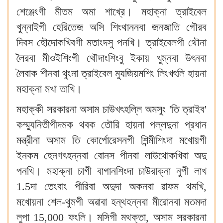
শেঞ্জেংগী মীতম অমা শাখ্রে। মহাক্না ত্রাইবেল
খুন্নাইগী হেরিতেজ অসি শিংথাননবা জনজাতি গৌরব
দিবস হৌদোকখিবগী মতাংদসু পনখি। ত্রাইবেলগী থৌনা
লৈরবা মীওইশিংগী থৌদাংশিংবু ইকায় খুম্নবা উৎনবা
লৈবাক শীনবা থুংনা ত্রাইবেল ম্যুজিয়মশিং লিংখৎলি হায়না
মহাক্না মখা তাখি।
মহাক্কী সরকারনা অসাম চাউখৎহল্লি অমসুং 'তি ত্রাইব'
কম্ম্যুনিতীগীদমক থবক তৌরি হায়না পল্লদুনা প্রধান
মন্ত্রীনা অসাম তি কোর্পোরেসনগী শিন্মীশিংদা মখোয়গী
ইনকম হেনগৎহন্নবা বোনস পীনবা লাউথোকখিবা অদু
পনখি। মহাক্না চাগী বাগানশিংদা চাউরাক্না নুপী লাখ
1.5দা তেংবাং পীরিবা অদুদা অকনবা ৱাফম থমখি,
মখোয়না শেল-থুমগী অৱাবা হন্থহন্নবা মীরোনবা মতমদা
লুপা 15,000 ফংলি। মসিগী মথক্তা, অসাম সরকারনা