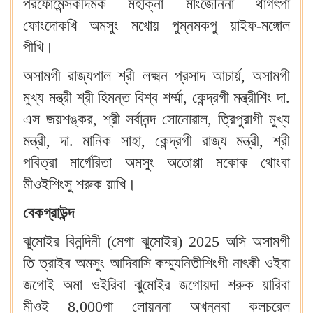
পরর্ফোমেন্সকীদমক মহাক্না মাংজৌননা থাগৎপা
ফোংদোকখি অমসুং মখোয় পুম্নমকপু য়াইফ-মঙ্গোল
পীখি।
অসামগী রাজ্যপাল শ্রী লক্ষ্মন প্রসাদ আচার্য়, অসামগী
মুখ্য মন্ত্রী শ্রী হিমন্ত বিশ্ব শর্ম্মা, কেন্দ্রগী মন্ত্রীশিং দা.
এস জয়শঙ্কর, শ্রী সর্বানন্দ সোনোৱাল, ত্রিপুরাগী মুখ্য
মন্ত্রী, দা. মানিক সাহা, কেন্দ্রগী রাজ্য মন্ত্রী, শ্রী
পবিত্রা মার্গেরিতা অমসুং অতোপ্পা মকোক থোংবা
মীওইশিংসু শরুক য়াখি।
বেকগ্রাউন্দ
ঝুমোইর বিনন্দিনী (মেগা ঝুমোইর) 2025 অসি অসামগী
তি ত্রাইব অমসুং আদিবাসি কম্ম্যুনিতীশিংগী নাৎকী ওইবা
জগোই অমা ওইরিবা ঝুমোইর জগোয়দা শরুক য়ারিবা
মীওই 8,000গা লোয়ননা অখন্নবা কলচরেল