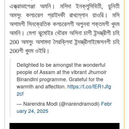
এক্ত্রাভাগেঞ্জা অমনি। মসিদা ইনক্লুসিবিতী, য়ুনিতী
অমসুং কলচরেল প্রাইদকী ৱাখল্লোন য়াওরি। মসি
অসামগী সিনক্রেতিক কলচরেলগী অপুনবা শক্তমগী খুদম
অমনি। মেগা ঝুমোইর থৌরম অসিনা চাগী ইন্দস্ত্রীগী চহি
200 অমসুং অসামদা লৈরক্লিবা ইন্দস্ত্রীলাইজেসনগী চহি
200গী খুদম ওইরি।
Delighted to be amongst the wonderful
people of Assam at the vibrant Jhumoir
Binandini programme. Grateful for the
warmth and affection.
https://t.co/fER1Jfg
2cf
— Narendra Modi (@narendramodi)
Febr
uary 24, 2025