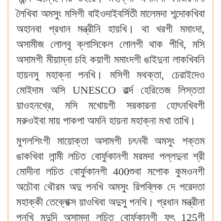
লৈখিবা অমসুং মসিগী বাইওদাইবর্সিতী মালেমদা শন্দোকখিবা
অহানবা প্রধান মন্ত্রীনি হায়খি। থা খরগী মমাংদা,
অসামীজ লোলবু ক্লাসিকেল লোলগী থাক পীখি, মসি
অসামগী মীয়াম্না চহি কয়াগী মমাংদগী ঙাইদুনা লাকখিবনি
হায়নসু মহাক্না পনখি। মসিগী মথক্তা, চেরাইদেও
মোইদাম অসি UNESCO ৱার্ল্দ হেরিতেজ লিস্ততা
য়াওহনখ্রে, মসি মখোয়গী সরকারনা হোৎনখিবগী
মরুওইবা মায় পাকপা অমনি হায়না মহাক্না মখা তাখি।
মুগলশিংগী মায়োক্তা অসামগী চৎনবী অমসুং শক্তম
ঙাকখিবা লান্মী লচিত বোর্ফুকানগী মরমদা পল্লদুনা শ্রী
মোদীনা লচিত বোর্ফুকানগী 400শুবা মপোক কুমওনগী
অচৌবা থৌরম অদু পনখি অমসুং রিপব্লিক দে পরেদতা
মহাক্কী তেব্লোক্স য়াওখিবা অদুসু পনখি। প্রধান মন্ত্রীনা
পনখি মদুদি অসামদা লচিত বোর্ফুকানগী ফুৎ 125গী