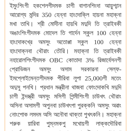
ইমুংশিংগী হকশেলগীদমক চাগী বাগানশিংদা আয়ুশ্মান
আরোগ্য মন্দির 350 হেন্না হাংদোক্লি হায়না মহাক্না
মখা তাখি। শ্রী মোদীনা হায়খি মদুদি তি ত্রাইবকী
অঙাংশিংগীদমক মোদেল তি গার্দেন স্কুল 100 হেন্না
হাংদোকখ্রে অমসুং অতোপ্পা স্কুল 100 হেন্না
হাংদোক্নবা থৌরাং তৌরি। মহাক্না তি ত্রাইবকী
নহারোলশিংগীদমক OBC কোতাদা 3% রিজার্বেসনগী
প্রোভিজন অমসুং অসাম সরকারনা সেল্ফ-
ইমপ্লোইমেন্তগীদমক পীরিবা লুপা 25,000গী মতেং
অদুসু পনখি। প্রধান মন্ত্রীনা থাজবা ফোংদোকখি মদুদি
চাগী ইন্দস্ত্রী অমসুং মসিগী শিন্মীশিংগী চাউখৎ থৌরাং
অসিনা অসামগী অপুনবা চাউখৎপা পুরক্কনি অমসুং অৱাং
নোংপোক লমদম অসি অনৌবা থাক্তা পুখৎকনি। মহাক্না
শরুক য়ারিবা পুম্নমকপু মখোয়গী লাক্কদৌরিবা