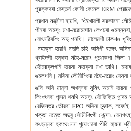
পুরক্কদবা ৱেস্তর্ন কোসী কেনেল ERM প্রোজেক
প্রধান মন্ত্রীনা হায়খি, "ঐখোয়গী সরকারনা 
পীনবা অমসুং মশা-মরোমদোম লেপচবা ঙমহন্নবা, ফ
হোৎনরিবশিং অদু পনখি। মালেমগী চাকশঙ খুদি
মহাক্না হায়খি মদুদি চহি অসিগী বজেৎ অসি
খ্বাইদগী হন্থবা মহৈ-মরোং পুথোকপা জিলা 
হৌদোক্লগনি হায়না মহাক্না মখা তাখি। মহ
ঙম্লগনি। মসিনা লৌমীশিংদা মহৈ-মরোং হেন্না 
ঙসি অসি য়াম্না অখন্নবা নুমিৎ অমনি হায়না 
লিংখৎনবা পান্দম থমখি অমসুং হৌজিক্তি পান্দ
রেজিস্তর তৌরবা FPO অসিনা চুজাক, লফোই অমস
খক্তা নত্তে অদুবু লৌমীশিংগী শেন্দোং হেনগৎ
ফংহন্নবা হকথেংননা খুদোংচাবা পীরি হায়না 