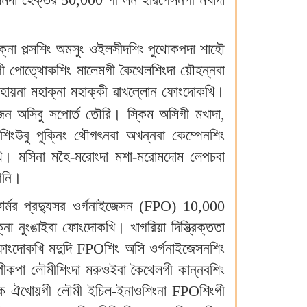
।
াক্না পল্সশিং অমসুং ওইলসীদশিং পুথোকপদা শাহৌ
ংগী পোত্থোকশিং মালেমগী কৈথেলশিংদা য়ৌহন্নবা
ায়না মহাক্না মহাক্কী ৱাখল্লোন ফোংদোকখি।
িজন অসিবু সপোর্ত তৌরি। স্কিম অসিগী মখাদা,
ংউবু পুক্নিং থৌগৎনবা অখন্নবা কেম্পেনশিং
খি। মসিনা মহৈ-মরোংদা মশা-মরোমদোম লেপচবা
নগনি।
া ফার্মর প্রদ্যুসর ওর্গনাইজেসন (FPO) 10,000
 নুংঙাইবা ফোংদোকখি। খাগরিয়া দিস্ত্রিক্ততা
 ফোংদোকখি মদুদি FPOশিং অসি ওর্গনাইজেসনশিং
পীকপা লৌমীশিংদা মরুওইবা কৈথেলগী কান্নবশিং
ৌজিক ঐখোয়গী লৌমী ইচিল-ইনাওশিংনা FPOশিংগী