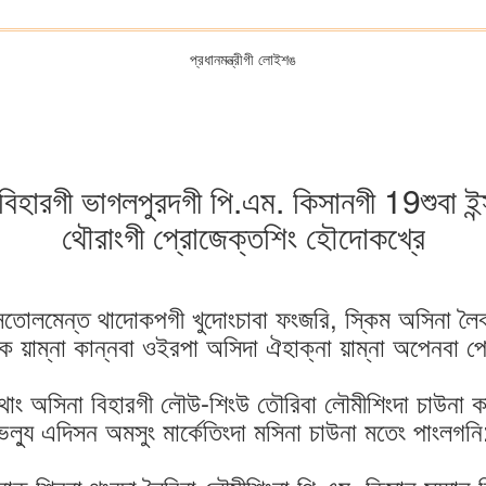
প্রধানমন্ত্রীগী লোইশঙ
োদীনা বিহারগী ভাগলপুরদগী পি.এম. কিসানগী 19শুবা
থৌরাংগী প্রোজেক্তশিং হৌদোকখ্রে
্সতোলমেন্ত থাদোকপগী খুদোংচাবা ফংজরি, স্কিম অসিনা লৈ
ক য়াম্না কান্নবা ওইরপা অসিদা ঐহাক্না য়াম্না অপেনবা 
থাং অসিনা বিহারগী লৌউ-শিংউ তৌরিবা লৌমীশিংদা চাউনা ক
েল্যু এদিসন অমসুং মার্কেতিংদা মসিনা চাউনা মতেং পাংলগনি