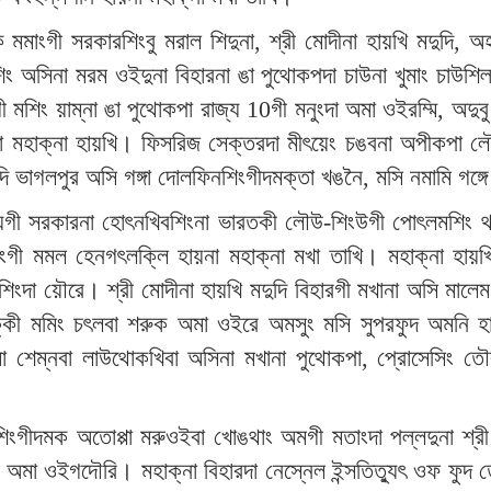
মমাংগী সরকারশিংবু মরাল শিদুনা, শ্রী মোদীনা হায়খি মদুদি, 
শিং অসিনা মরম ওইদুনা বিহারনা ঙা পুথোকপদা চাউনা খুমাং চাউশি
মশিং য়াম্না ঙা পুথোকপা রাজ্য 10গী মনুংদা অমা ওইরম্মি, অদুবু
া মহাক্না হায়খি। ফিসরিজ সেক্তরদা মীৎয়েং চঙবনা অপীকপা লৌম
দুদি ভাগলপুর অসি গঙ্গা দোলফিনশিংগীদমক্তা খঙনৈ, মসি নমামি গঙ্
া ঐখোয়গী সরকারনা হোৎনখিবশিংনা ভারতকী লৌউ-শিংউগী পোৎলমশি
ী মমল হেনগৎলক্লি হায়না মহাক্না মখা তাখি। মহাক্না হায়খি
ংদা য়ৌরে। শ্রী মোদীনা হায়খি মদুদি বিহারগী মখানা অসি মা
জাক্কী মমিং চৎলবা শরুক অমা ওইরে অমসুং মসি সুপরফুদ অমনি হা
 শেম্নবা লাউথোকখিবা অসিনা মখানা পুথোকপা, প্রোসেসিং তৌবা,
ংগীদমক অতোপ্পা মরুওইবা খোঙথাং অমগী মতাংদা পল্লদুনা শ্রী 
মফম অমা ওইগদৌরি। মহাক্না বিহারদা নেস্নেল ইন্সতিত্যুৎ ওফ ফুদ