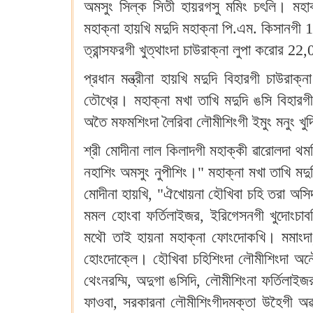
অমসুং সিল্ক সিতী হায়রগসু মমিং চৎলি। মহা
মহাক্না হায়খি মদুদি মহাক্না পি.এম. কিসানগী
ত্রান্সফরগী খুত্থাংদা চাউরাক্না লুপা করোর 
প্রধান মন্ত্রীনা হায়খি মদুদি বিহারগী চাউ
তৌখ্রে। মহাক্না মখা তাখি মদুদি ঙসি বিহার
অতৈ মফমশিংদা লৈরিবা লৌমীশিংগী ইমুং মনুং খু
শ্রী মোদীনা লাল কিলাদগী মহাক্কী ৱারোলদা থমখ
নহাশিং অমসুং নুপীশিং।" মহাক্না মখা তাখি মদ
মোদীনা হায়খি, "ঐখোয়না হৌখিবা চহি তরা অস
মমল হোংবা ফর্তিলাইজর, ইরিগেসনগী খুদোংচা
মথৌ তাই হায়না মহাক্না ফোংদোকখি। মমাংদা, 
হোংদোক্লে। হৌখিবা চহিশিংদা লৌমীশিংদা অনৌবা
থেংনরম্মি, অদুগা ঙসিদি, লৌমীশিংনা ফর্তিলাইজ
ফাওবা, সরকারনা লৌমীশিংগীদমক্তা উহৈগী অৱা