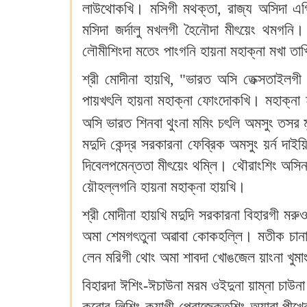
লাউথোকখি। মসিগী মথক্তা, রাজ্য অসিদা এগ্
মসিদা জর্দালু মখলগী হৈনৌদা মীৎয়েং থমগনি।
লৌমীশিংদা মতেং পাংগনি হায়না মহাক্না মখা ত
শ্রী মোদীনা হায়খি, "ভারত অসি তেক্সতাইলগী
পায়খৎলি হায়না মহাক্না ফোংদোকখি। মহাক্না 
অসি ভারত শিনবা থুংনা মমিং চৎলি অমসুং তসর মু
মদুদি কেন্দ্র সরকারনা ফেব্রিক অমসুং য়র্ন দাইয়ি
দিবেলপমেন্ততা মীৎয়েং থম্লি। থৌরাংশিং অসি
য়ৌহল্লগনি হায়না মহাক্না হায়খি।
শ্রী মোদীনা হায়খি মদুদি সরকারনা বিহারগী মর
অমা শেমগৎতুনা অৱাবা কোকহল্লি। মতীক চানা থ
লেন মরিগী থোং অমা শাবদা খোঙজেল য়াংনা খুমা
বিহারদা ঈশিং-ঈচাউনা মরম ওইদুনা য়াম্না চাউনা
করোর লিশিং কয়াগী প্রোজেক্তশিং অয়াবা পীখ