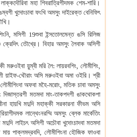
 লাক্কদৌরিবা মহা শিবরাত্রিগীদমক শেম-শারি।
ঙম্বগী খুদোংচাবা ফংখি অমসুং দাইরেক্ত বেনিফিৎ
তৌখি।
শিংনি, মসিগী 19শুবা ইন্সতোলমেন্ত ঙসি রিলিজ
0 ক্রেদিৎ তৌখ্রে। বিহার অমসুং লৈবাক অসিগী
 মরুওইবা য়ুম্বী মরি লৈ: লায়রবশিং, লৌমীশিং,
িংগী য়াইফ-থৌরাং অসি মরুওইবা অমা ওইরি। শ্রী
" লৌমীশিংদা অফবা মহৈ-মরোং, মতিক চাবা অমসুং
ুং দিজাস্তরগী মতমদা মাং-তাকপদগী ঙাকথোকপা
রীনা হায়খি মদুদি মহাক্কী সরকারনা ফীভম অসি
়াগীদমক লান্থেংনরম্মি অমসুং ব্লেক মার্কেতিং
়খি মদুদি লাইচৎ অসিগী অচৌবা খুদোংচাদবা মতমদা
 মায় পাক্লমদ্রবদি, লৌমীশিংনা হৌজিক ফাওবা