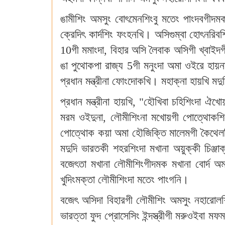
ঙামীশিং অমসুং বোৎমেনশিংবু মতেং পাংদবগীদমক 
ক্রেদিৎ কার্দশিং ফংহনখি। অসিগুম্বা হোৎনরিব
10গী মমাংদা, বিহার অসি লৈবাক অসিগী খ্বাইদগী 
ঙা পুথোকপা রাজ্য 5গী মনুংদা অমা ওইরে হায়ন
প্রধান মন্ত্রীনা ফোংদোকখি। মহাক্না হায়খি ম
প্রধান মন্ত্রীনা হায়খি, "হৌখিবা চহিশিংদ
মরম ওইদুনা, লৌমীশিংনা মখোয়গী পোত্থোকশিংগ
পোত্থোক কয়া অমা হৌজিক্তি মালেমগী কৈথেলশি
মদুদি ভারতকী শহরশিংদা মখানা অয়ুক্কী চিঞ্
বজেৎতা মখানা লৌমীশিংগীদমক মখানা বোর্দ অমা
খুদিংমক্তা লৌমীশিংদা মতেং পাংগনি।
বজেৎ অসিদা বিহারগী লৌমীশিং অমসুং নহারোলশি
ভারত্তা ফুদ প্রোসেসিং ইন্দস্ত্রীগী মরুওইবা 