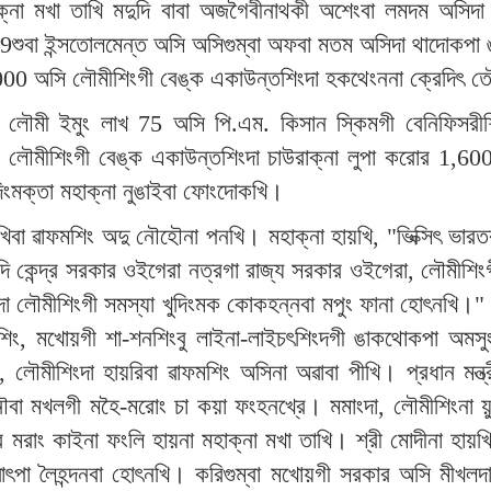
ক্না মখা তাখি মদুদি বাবা অজগৈবীনাথকী অশেংবা লমদম অসিদা
 19শুবা ইন্সতোলমেন্ত অসি অসিগুম্বা অফবা মতম অসিদা থাদোকপা 
22,000 অসি লৌমীশিংগী বেঙ্ক একাউন্তশিংদা হকথেংননা ক্রেদিৎ 
রাক্না লৌমী ইমুং লাখ 75 অসি পি.এম. কিসান স্কিমগী বেনিফিসরী
গী লৌমীশিংগী বেঙ্ক একাউন্তশিংদা চাউরাক্না লুপা করোর 1,60
দিংমক্তা মহাক্না নুঙাইবা ফোংদোকখি।
িবা ৱাফমশিং অদু নৌহৌনা পনখি। মহাক্না হায়খি, "ভিক্সিৎ ভারতকী
ুদি কেন্দ্র সরকার ওইগেরা নত্রগা রাজ্য সরকার ওইগেরা, লৌমীশ
িদা লৌমীশিংগী সমস্যা খুদিংমক কোকহন্নবা মপুং ফানা হোৎনখি।
বশিং, মখোয়গী শা-শনশিংবু লাইনা-লাইচৎশিংদগী ঙাকথোকপা অমস
লৌমীশিংদা হায়রিবা ৱাফমশিং অসিনা অৱাবা পীখি। প্রধান মন্ত্
 মখলগী মহৈ-মরোং চা কয়া ফংহনখ্রে। মমাংদা, লৌমীশিংনা য়ুরিয
র মরাং কাইনা ফংলি হায়না মহাক্না মখা তাখি। শ্রী মোদীনা হায
ৎপা লৈহন্দনবা হোৎনখি। করিগুম্বা মখোয়গী সরকার অসি মীখলদা