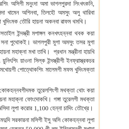
শিং অসিগী মনুংদা অমা ভাগলপুরদা লিংখৎকনি,
সিদা খামেন অশিনবা, তিলহৌ অমসুং অলু থারিবা
াবা খুদিংমক তৌরি হায়না অকনবা ৱাফম থমখি।
াইল ইন্দস্ত্রী মপাঙ্গল কনখৎহন্নবা থবক কয়া
সু সনা পুথোকই। ভাগলপুরী মুগা অমসুং তসর মুগা
 হায়না মহাক্না মখা তাখি।
প্রধান মন্ত্রীনা হায়খি
়ুনিৎশিং য়াওনা সিল্ক ইন্দস্ত্রীগী ইনফ্রাস্ত্রকচর
 মখোয়গী পোত্থোকশিং মালেমগী মফম খুদিংমক্তা
শিং কোকহন্নবগীদমক তুরেলশিংগী মথক্তা থোং কয়া
়না মহাক্না ফোংদোকখি। গঙ্গা তুরেলগী মথক্তা
অসিদা লুপা করোর 1,100 হেন্না চাদিং তৌখ্রে।
খি মদুদি সরকারনা মসিগী ইসু অসি কোকহন্নবা লুপা
লমদমদা হেক্তর 50,000 গী লম ইরিগেসনগী মখাদা