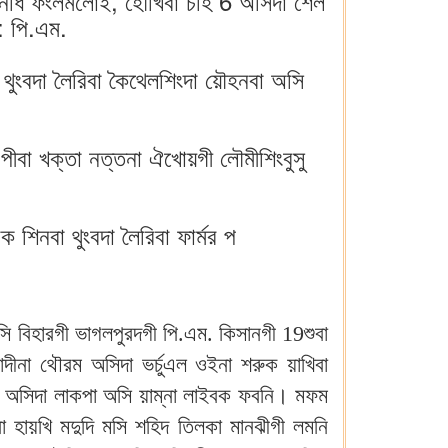
 নিধি ফংলমলোই, হৌখিবা চহি 6 অসিদা শেল
: পি.এম.
 থুংবদা লৈরিবা কৈথেলশিংদা য়ৌহনবা অসি
ীবা খক্তা নত্তনা ঐখোয়গী লৌমীশিংবুসু
িনবা থুংবদা লৈরিবা ফার্মর প
 ঙসি বিহারগী ভাগলপুরদগী পি.এম. কিসানগী 19শুবা
ীনা থৌরম অসিদা ভর্চুএল ওইনা শরুক য়াখিবা
লমদম অসিদা লাকপা অসি য়াম্না লাইবক ফবনি। মফম
না হায়খি মদুদি মসি শহিদ তিলকা মানঝীগী লমনি