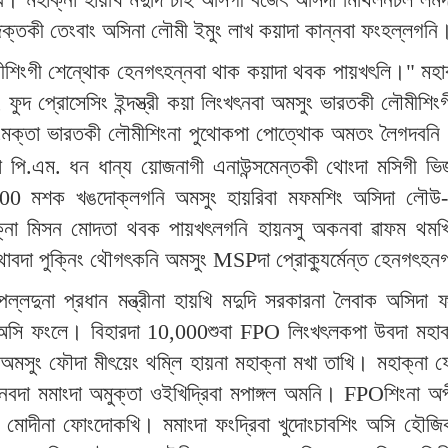
্তকী তেংবাং অসিনা লৌমী ইমুং লাখ কয়াদা কান্নবা ফংহল্লগনি
লৌমীশিংগী শেন্থোক হেনগৎহন্নবা থাক কয়াদা থবক পায়খৎলি।" মহ
ুদ প্রোসেসিং ইন্দস্ত্রী কয়া লিংখৎনবা অমসুং ভারতকী লৌমীশি
ংমক্তা ভারতকী লৌমীশিংনা পুথোকপা পোত্থোক অমতং লৈগদবনি হ
না পি.এম. ধন ধান্য য়োজনাগী এনাউন্সমেন্তকী থোংদা মসিগী ভ
100 মশক খঙদোক্লগনি অমসুং হায়রিবা মফমশিং অসিদা লৌউ-শি
াক্না মিসন মোদতা থবক পায়খৎলগনি হায়নসু অকনবা ৱাফম থম
থাবদা পুক্নিং থৌগৎকনি অমসুং MSPদা প্রোক্যুর্মেন্ত হেনগৎহ
পল্লদুনা প্রধান মন্ত্রীনা হায়খি মদুদি সরকারনা লৈবাক অসিদ
ম অসি ফংলে। বিহারদা 10,000শুবা FPO লিংখৎলকপা উবদা মহাক্না
ুং ফৌদা মীৎয়েং থম্লি হায়না মহাক্না মখা তাখি। মহাক্না
হনবদা মমাংদা অমুক্তা ওইখিদ্রিবা মপাঙ্গল অমনি। FPOশিংনা অ
শ্রী মোদীনা ফোংদোকখি। মমাংদা ফংদ্রিবা খুদোংচাবশিং অসি হ