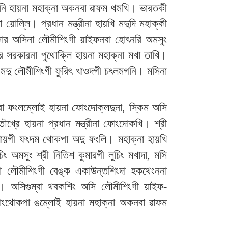
গনি হায়না মহাক্না অকনবা ৱাফম থমখি। ভারতকী
ল্লি। প্রধান মন্ত্রীনা হায়খি মদুদি মহাক্কী
রকার অসিনা লৌমীশিংগী য়াইফনবা হোৎনরি অমসুং
সরকারনা পুথোক্লি হায়না মহাক্না মখা তাখি।
দি মদু লৌমীশিংগী ফুরিৎ খাওদগী চৎলমগনি। মসিনা
নবা ফংলম্লোই হায়না ফোংদোক্লদুনা, স্কিম অসি
্রে হায়না প্রধান মন্ত্রীনা ফোংদোকখি। শ্রী
োয়গী ফংদম থোকপা অদু ফংলি। মহাক্না হায়খি
িং অমসুং শ্রী নিতিশ কুমারগী লুচিং মখাদা, মসি
রনা লৌমীশিংগী বেঙ্ক একাউন্তশিংদা হকথেংননা
ি। অসিগুম্বা থবকশিং অসি লৌমীশিংগী য়াইফ-
পাংথোকপা ঙম্লোই হায়না মহাক্না অকনবা ৱাফম