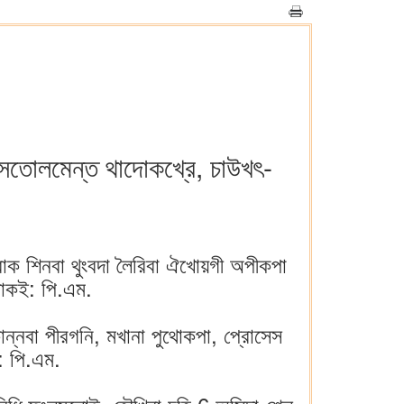
 ইন্সতোলমেন্ত থাদোকখ্রে, চাউখৎ-
বাক শিনবা থুংবদা লৈরিবা ঐখোয়গী অপীকপা
পোকই: পি.এম.
ান্নবা পীরগনি, মখানা পুথোকপা, প্রোসেস
: পি.এম.