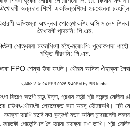
াক শিনবা থুংবদা লৈরিবা লৌমীশিংনা পি.এম. কিসান সম্মান
 ঐখোয়গী অন্নদাতাশিংগী একাউন্তশিংদা হকথেংননা চংহল্লি
ু বিহারগী অসিগুম্বা অখন্নবা পোত্থোকশিং অসি মালেম শিনবা
ঐখোয়গী পান্দমনি: পি.এম.
ংউদা শোত্থরবা মফমশিংদা মহৈ-মরোংশিং পুথোকপদা শাহৌ প
শক্তি পীরগনি: পি.এম.
ুবা FPO শেম্বা উবা ফংলি। থৌরম অসিদা ঐহাক্না লৈবাক শ
प्रविष्टि तिथि: 24 FEB 2025 5:49PM by PIB Imphal
া ফিরেপ অদুগী মতুং ইন্না, প্রধান মন্ত্রী শ্রী নরেন্দ্র মোদীনা
ুদা চাউখৎ-থৌরাংগী প্রোজেক্ত কয়া অমসু হৌদোকখি। শ্রী মোদ
ি। মহাক্না হায়খি মদুদি মহা কুম্ভগী মতম অসিদা মান্দরাচলগী 
ৎ ভারতকী পোতেন্সিএল লৈ হায়না মহাক্না মখা তাখি। শ্রী মোদী