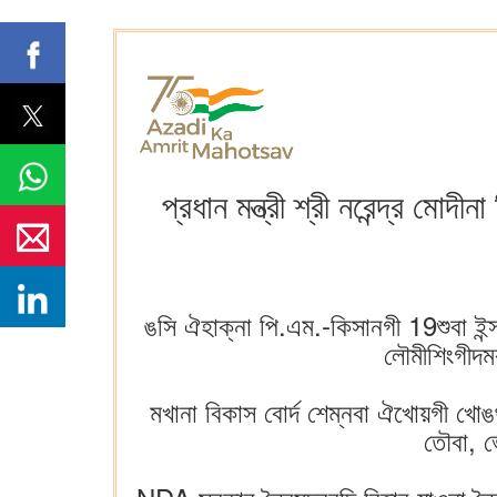
প্রধান মন্ত্রী শ্রী নরেন্দ্র ম
ঙসি ঐহাক্না পি.এম.-কিসানগী 19শুবা ইন
লৌমীশিংগীদম
মখানা বিকাস বোর্দ শেম্নবা ঐখোয়গী খোঙ
তৌবা, ভ