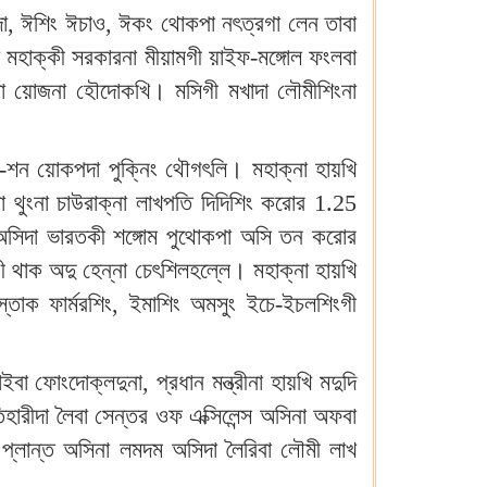
মাংদা, ঈশিং ঈচাও, ঈকং থোকপা নৎত্রগা লেন তাবা
মহাক্কী সরকারনা মীয়ামগী য়াইফ-মঙ্গোল ফংলবা
মা য়োজনা হৌদোকখি। মসিগী মখাদা লৌমীশিংনা
া-শন য়োকপদা পুক্নিং থৌগৎলি। মহাক্না হায়খি
বা থুংনা চাউরাক্না লাখপতি দিদিশিং করোর 1.25
রা অসিদা ভারতকী শঙ্গোম পুথোকপা অসি তন করোর
থাক অদু হেন্না চেৎশিলহল্লে। মহাক্না হায়খি
্তোক ফার্মরশিং, ইমাশিং অমসুং ইচে-ইচলশিংগী
া ফোংদোক্লদুনা, প্রধান মন্ত্রীনা হায়খি মদুদি
ারীদা লৈবা সেন্তর ওফ এক্সিলেন্স অসিনা অফবা
 প্লান্ত অসিনা লমদম অসিদা লৈরিবা লৌমী লাখ