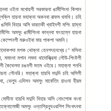
অহানবা ওইনা মখোয়গী সরকারনা ঙামীশিংদা কিসান
ল্লক্লি হায়না মহাক্না অকনবা ৱাফম থমখি। চহি
 ঙসিদি বিহার অসি ভারতকী খ্বাইদগী মশিং য়াম্না
ীশিং অমসুং ঙামীশিংদা কান্নবা ফংহল্লে হায়না
গে কেম্পেনগী মরুওইবা মায় পাকপা অমনি।
ং থাদোকপদা মশক থোক্না হেনগৎহনখ্রে।" মসিনা
, মমাংদা মপান লমদা থাদোক্ত্রিবা লৌউ-শিংউগী
লেমগী কৈথেলদা চঙবগী মতম ওইরে। মহাক্না পনখি
য়না লৌনরি। মহাক্না হায়খি মদুদি চহি অসিগী
 ভেল্যু এদিসন অমসুং মার্কেতিং য়াওনা হীরম
মোদীনা হায়খি মদুদি বিহার অসি নোংপোক থংবা
 তেক্নোলোজী অমসুং ওন্তপ্রিন্যুওরশিপ লিংখৎনবা