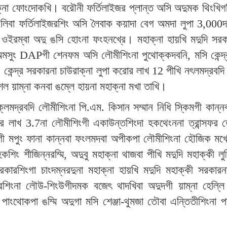
াক্না ফোংদোকখি। বরৌনী ফর্তিলাইজর প্লান্ত অসি অদুমক থিংখি
বা ফর্তিলাইজরশিং অসি লৈবাক কয়াদা বেগ অমদা লুপা 3,000দা য়ো
ল ওইরম্বা অদু ঙসি হোংনা ফংহনখ্রে। মহাক্না হায়খি মদুদি স
মসুং DAPগী শেনফম অসি লৌমীশিংনা পুথোক্কদবনি, মসি কেন্দ্র 
া, কেন্দ্র সরকারনা চাউরাক্না লুপা করোর লাখ 12 পীখি নৎলমদ্রব
ল য়াম্না কনবা ঙম্লে হায়না মহাক্না মখা তাখি।
ক্লমদ্রবদি লৌমীশিংনা পি.এম. কিসান সম্মান নিধি স্কিমগী কান্
 লাখ 3.7না লৌমীশিংগী একাউন্তশিংদা হকথেংননা ত্রান্সফর তৌখ
িংগী মপুং ফানা কান্নবা ফংলমদবা অপীকপা লৌমীশিংনা হৌজিক মখ
শিং শীজিন্নরম্মি, অদুবু মহাক্না থাজবা পীখি মদুদি মহাক্কী লুচ
রকারশিংগা চাংদম্নরদুনা মহাক্না হায়খি মদুদি মহাক্কী সরকা
শিংনা লৌউ-শিংউগীদমক বজেৎ থাদখিবা অদুদগী য়াম্না হেল্ল
পাংথোকপা ঙম্মি অদুগা মসি শেঞ্জা-থুমজা তৌবা এন্তিতীশিংনা 