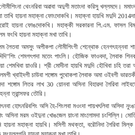
িংনা লৌমীশিংনা থেংনরিবা অৱাবা অদুগী মতাংদা করিসু খল্লমদে। ম
তাখি হায়না মহাক্না ফোংদোকখি। মহাক্না হায়খি মদুদি 2014দা 
ত্থরোই হায়না ফোঙদোকখি। মহাক্কী সরকারনা পি.এম. ফাসল বি
ম ফংখি হায়না মহাক্না মখা তাখি।
রনা লম লৈতবা অমসুং অপীকপা লৌমীশিংগী শেন্থোক হেনগৎহন্নবা শ
পতি দিদি"শিং শেমগৎপদা মতেং পাংলি। হৌজিক ফাওবদা, লৈবাক শিন
 কয়া শেমখিবা য়াওরি। শ্রী মোদীনা হায়খি মদুদি হৌখিবা চহি ত
গী খ্বাইদগী চাউবা শঙ্গোম পুথোকপা লৈবাক অমা ওইবগী ভারতকী 
মদা শঙ্গোম লিতর লাখ 30 য়োনবা অসিনা বিহারদা লৈরিবা লাইবস
েন্না ত্রান্সফর তৌরি।
গৎনবা হোৎনরিবশিং অসি হৈ-শিংলবা মওংদা পায়খৎলিবা অসিদা নুংঙাইব
ং অসিনা মরম ওইদুনা খোঙজেল য়াংনা মাংলোমদা চংশিল্লি। মোতিহ
ায়না মহাক্না হায়খি। মসিগী মথক্তা, বরৌনিদা লৈরিবা মিল্ক
 ফংহল্লগনি হায়না মহাক্না মখা তাখি।