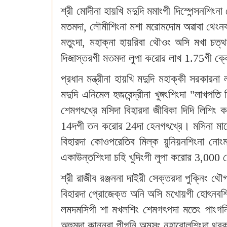
শ্রী মোদীনা হায়খি মদুদি মমাংগী দিস্পেন্সনশ
মতমদা, লৌমীশিংনা মশা মরোমদোম অৱাবা থেংনবা 
মতুংদা, মহাক্না হায়রিবা থৌওং অসি মখা চ
দিজাস্তরগী মতমদা লুপা করোর লাখ 1.75গী ক্লে
প্রধান মন্ত্রীনা হায়খি মদুদি মহাক্কী সরকা
মদুদি এনিমেল হজবেন্দ্রীনা খুঙ্গংশিংদা "লাখ
শেমগৎখ্রে মসিদা বিহারদা জীবিকা দিদি লিশিং
14দগী তন করোর 24দা হেনগৎখ্রে। মসিনা মালেম
বিহারদা কোওপরেতিব মিল্ক য়ুনিয়নশিংনা নোং
একাউন্তশিংদা চহি খুদিংগী লুপা করোর 3,000 হ
শ্রী রাজীব রঞ্জননা দাইরী সেক্তরদা পুক্নিং থৌ
বিহারদা প্রোজেক্ত অনি অসি মখোয়গী হোৎনবশি
লমদমসিগী শা মখলশিং শেমগৎপদা মতেং পাংগনি হ
অহুমদা কান্নবা পীগনি অমসুং নহারোলশিংদা থবক