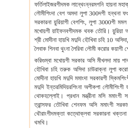
ফর্তিলাইজরগীদমক লান্থেংন্নরমগনি হায়না মহ
লৌমীশিংদা বেগ অমদা লুপা 300দগী হন্থনা ফংলি
সরকারনা য়ুরিয়াগী বেগশিং, লুপা 3000গী মম
মখোয়গী য়াইফনবগীদমক থবক তৌরি। য়ুরিয়া অ
শ্রী মোদীনা হায়খি মদুদি হৌখিবা চহি 10 অসিদ
লৈবাক শিনবা থুংনা লৈরিবা লৌমী করোর কয়াগী শে
করিগুম্বা মখোয়গী সরকার অসি মীখলদা মায় পা
হৌখিবা চহি তরুক অসিদা চাউরাক্না লুপা করোর
মোদীনা হায়খি মদুদি মমাংদা সরকারগী স্কিমশ
মদুদি ইন্তরমিদিয়রশিংনা অপীকপা লৌমীশিংগী হক
থোকহল্লোই। প্রধান মন্ত্রীনা মসি মমাংগী স
ত্রান্সফর তৌখিবা শেনফম অসি মমাংগী সরকার
থৌরাংগীদমক্তা কত্থোক্লবা সরকারনা খক্তনা 
থমখি।