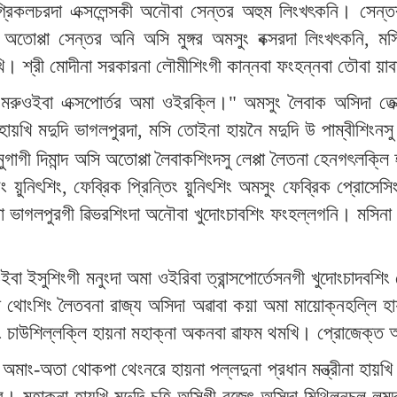
রিকলচরদা এক্সলেন্সকী অনৌবা সেন্তর অহুম লিংখৎকনি। সেন্তর
 অতোপ্পা সেন্তর অনি অসি মুঙ্গর অমসুং বক্সরদা লিংখৎকনি, ম
াখি। শ্রী মোদীনা সরকারনা লৌমীশিংগী কান্নবা ফংহন্নবা তৌবা য়
 মরুওইবা এক্সপোর্তর অমা ওইরক্লি।" অমসুং লৈবাক অসিদা তেক্সত
হায়খি মদুদি ভাগলপুরদা, মসি তোইনা হায়নৈ মদুদি উ পাম্বীশিংন
গাগী দিমান্দ অসি অতোপ্পা লৈবাকশিংদসু লেপ্পা লৈতনা হেনগৎলক্লি
ং য়ুনিৎশিং, ফেব্রিক প্রিন্তিং য়ুনিৎশিং অমসুং ফেব্রিক প্রোসেসিং য
না ভাগলপুরগী ৱিভরশিংদা অনৌবা খুদোংচাবশিং ফংহল্লগনি। মসিনা
ুওইবা ইসুশিংগী মনুংদা অমা ওইরিবা ত্রান্সপোর্তেসনগী খুদোংচাদব
োংশিং লৈতবনা রাজ্য অসিদা অৱাবা কয়া অমা মায়োক্নহল্লি হায
ং চাউশিল্লক্লি হায়না মহাক্না অকনবা ৱাফম থমখি। প্রোজেক্ত 
 অমাং-অতা থোকপা থেংনরে হায়না পল্লদুনা প্রধান মন্ত্রীনা হায়
্রে। মহাক্না হায়খি মদুদি চহি অসিগী বজেৎ অসিদা মিথিলনচল 