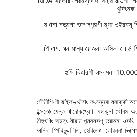
NDA সরকার লৈরমদ্রবদি বিহার য়াওনা লৈব
খুদিংমক
মখানা নত্ত্রগা ভাগলপুরগী মুগা ওইরবস
পি.এম. ধন-ধান্য য়োজনা অসিনা লৌউ-শি
ঙসি বিহারগী লমদমনা 10,000শ
লৌমীশিংগী য়াইফ-থৌরাং ফংহন্নবা মহাক্কী অচেৎপ
ইন্সতোলমেন্ত থাদোকখ্রে। মহাক্না থৌরম অদ
মীহুৎশিং অমসুং মীয়াম পুম্নমকপু তরাম্না ওকখ
অসিদা স্পিরিচুএলিতি, হেরিতেজ লোয়ননা ভিক্সি