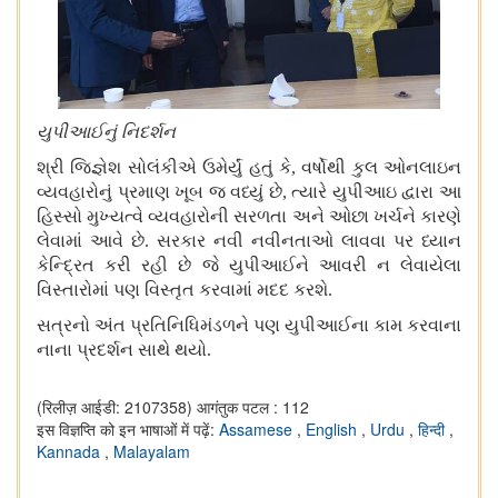
યુપીઆઈનું નિદર્શન
શ્રી જિજ્ઞેશ સોલંકીએ ઉમેર્યું હતું કે
,
વર્ષોથી કુલ ઓનલાઇન
વ્યવહારોનું પ્રમાણ ખૂબ જ વધ્યું છે
,
ત્યારે યુપીઆઇ દ્વારા આ
હિસ્સો મુખ્યત્વે વ્યવહારોની સરળતા અને ઓછા ખર્ચને કારણે
લેવામાં આવે છે
.
સરકાર નવી નવીનતાઓ લાવવા પર ધ્યાન
કેન્દ્રિત કરી રહી છે જે યુપીઆઈને આવરી ન લેવાયેલા
વિસ્તારોમાં પણ વિસ્તૃત કરવામાં મદદ કરશે
.
સત્રનો અંત પ્રતિનિધિમંડળને પણ યુપીઆઈના કામ કરવાના
નાના પ્રદર્શન સાથે થયો
.
(रिलीज़ आईडी: 2107358)
आगंतुक पटल : 112
इस विज्ञप्ति को इन भाषाओं में पढ़ें:
Assamese
,
English
,
Urdu
,
हिन्दी
,
Kannada
,
Malayalam