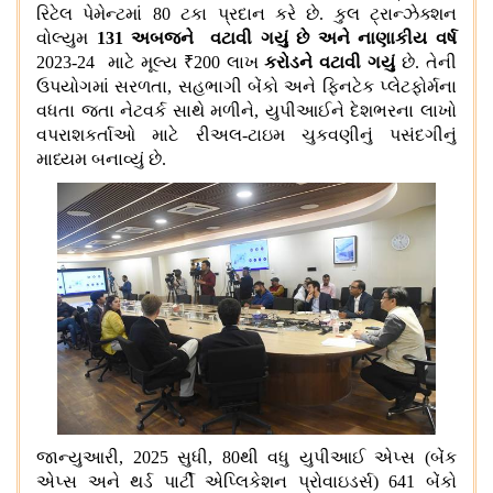
રિટેલ પેમેન્ટમાં
80
ટકા પ્રદાન કરે છે
.
કુલ ટ્રાન્ઝેક્શન
વોલ્યુમ
131
અબજને વટાવી ગયું છે અને નાણાકીય વર્ષ
2023-24
માટે મૂલ્ય
₹200
લાખ
કરોડને વટાવી ગયું
છે
.
તેની
ઉપયોગમાં સરળતા
,
સહભાગી બેંકો અને ફિનટેક પ્લેટફોર્મના
વધતા જતા નેટવર્ક સાથે મળીને
,
યુપીઆઈને દેશભરના લાખો
વપરાશકર્તાઓ માટે રીઅલ
-
ટાઇમ ચુકવણીનું પસંદગીનું
માધ્યમ બનાવ્યું છે
.
જાન્યુઆરી
, 2025
સુધી
, 80
થી વધુ યુપીઆઈ એપ્સ
(
બેંક
એપ્સ અને થર્ડ પાર્ટી એપ્લિકેશન પ્રોવાઇડર્સ
) 641
બેંકો