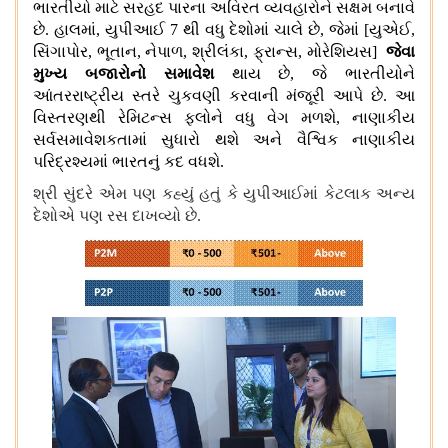
ભારતીયો માટે સરહદ પારના અવિરત વ્યવહારોને સક્ષમ બનાવે
છે
.
હાલમાં
,
યુપીઆઈ
7
થી વધુ દેશોમાં
ચાલે
છે
,
જેમાં
[
યુએઈ
,
સિંગાપોર
,
ભૂતાન
,
નેપાળ
,
શ્રીલંકા
,
ફ્રાન્સ
,
મોરેશિયસ
]
જેવા
મુખ્ય બજારોનો સમાવેશ
થાય છે
,
જે ભારતીયોને
આંતરરાષ્ટ્રીય સ્તરે ચુકવણી કરવાની મંજૂરી આપે છે
.
આ
વિસ્તરણથી રેમિટન્સ ફ્લોને વધુ વેગ મળશે
,
નાણાકીય
સર્વસમાવેશકતામાં સુધારો થશે અને વૈશ્વિક નાણાકીય
પરિદ્રશ્યમાં ભારતનું કદ વધશે
.
શ્રી સુંદરે એમ પણ કહ્યું હતું કે યુપીઆઈમાં કેટલાક અન્ય
દેશોએ પણ રસ દાખવ્યો છે
.