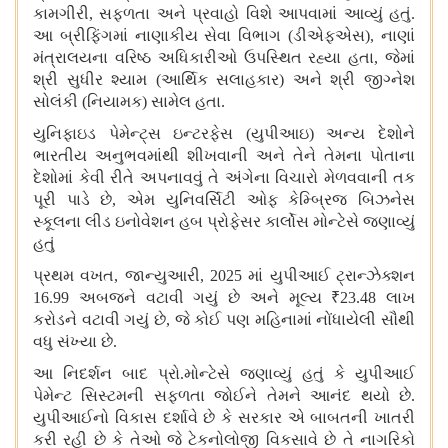
કામગીરી
,
સફળતા અને પ્રવાહો વિશે આપવામાં આવ્યું હતું
.
આ બ્રીફિંગમાં નાણાકીય સેવા વિભાગ
(
ડીએફએસ
),
નાણાં
મંત્રાલયના વરિષ્ઠ અધિકારીઓ ઉપસ્થિત રહ્યા હતા
,
જેમાં
શ્રી સુધીર શ્યામ
(
આર્થિક સલાહકાર
)
અને શ્રી જીગ્નેશ
સોલંકી
(
નિયામક
)
સામેલ હતા
.
યુનિફાઇડ પેમેન્ટ્સ ઇન્ટરફેસ
(
યુપીઆઇ
)
અન્ય દેશોને
ભારતીય અનુભવમાંથી શીખવાની અને તેને તેમના પોતાના
દેશોમાં કેવી રીતે અપનાવવું તે અંગેના વિચારો મેળવવાની તક
પૂરી પાડે છે
,
એમ યુનિવર્સિટી ઓફ કેમ્બ્રિજ બિઝનેસ
સ્કૂલના લીડ ઇનોવેશન હબ પ્રોફેસર કાર્લોસ મોન્ટેસે જણાવ્યું
હતું
પ્રથમ વખત
,
જાન્યુઆરી
, 2025
માં યુપીઆઈ ટ્રાન્ઝેક્શન
16.99
અબજને વટાવી ગયું છે અને મૂલ્ય
₹23.48
લાખ
કરોડને વટાવી ગયું છે
,
જે કોઈ પણ મહિનામાં નોંધાયેલી સૌથી
વધુ સંખ્યા છે
.
આ નિદર્શન બાદ પ્રો
.
મોન્ટેસે જણાવ્યું હતું કે યુપીઆઈ
પેમેન્ટ સિસ્ટમની સફળતા જોઈને તેમને આનંદ થયો છે
.
યુપીઆઈનો વિકાસ દર્શાવે છે કે સરકાર એ બાબતની ખાતરી
કરી રહી છે કે તેઓ જે ટેકનોલોજી વિકસાવે છે તે નાગરિકો