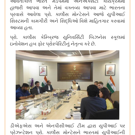
આવતીકાલે ભારત મંડપમમાં એનએક્સટી કાર્યક્રમમાં
હાજરી આપવા અને તેમાં વક્તવ્ય આપવા માટે ભારતના
પ્રવાસે આવેલા પ્રો
.
કાર્લોસ મોન્ટેસને આજે યુપીઆઈ
સિસ્ટમની કામગીરી અને સિદ્ધિઓ વિશે માહિતગાર કરવામાં
આવ્યા હતા
.
પ્રો
.
કાર્લોસ કેમ્બ્રિજ યુનિવર્સિટી બિઝનેસ સ્કૂલમાં
ઇનોવેશન હબ ફોર પ્રોસ્પેરિટીનું નેતૃત્વ કરે છે
.
ડીએફએસ અને એનપીસીઆઈ ટીમ દ્વારા યુપીઆઈ પર
પ્રેઝન્ટેશન પ્રો
.
કાર્લોસ મોન્ટેસને ભારતમાં યુપીઆઈની