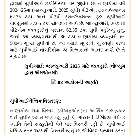
હાલમાં યુપીઆઈ ઇકોસિસ્ટમ પર જીવંત છે
.
નાણાકીય વર્ષ
2024-25
માં
(
જાન્યુઆરી
, 2025
સુધી
)
પી
2
એમ ટ્રાન્ઝેક્શન્સ
62.35
ટકા અને પી
2
પી ટ્રાન્ઝેક્શન્સ કુલ યુપીઆઈ
વોલ્યુમમાં
37.65
ટકા યોગદાન આપે છે
.
જાન્યુઆરી
, 2025
માં
પી
2
એમ વ્યવહારોનું પ્રદાન
62.35
ટકા સુધી પહોંચ્યું હતું
,
જ્યાં આ વ્યવહારોમાંથી
86
ટકા નાણાકીય વ્યવહારો રૂ
.
500
ના મૂલ્ય સુધીનાં છે
.
આ ઓછા મૂલ્યની ચુકવણી કરવા
માટે યુપીઆઈ નાગરિકોમાં જે વિશ્વાસનો આનંદ માણે છે તે
સૂચવે છે
.
યુપીઆઈ
:
જાન્યુઆરી
2025
માટે વ્યવહારો
(
વોલ્યુમ
દ્વારા એમએનમાં
)
યુપીઆઈ વૈશ્વિક વિસ્તરણ
:
નાણાકીય સેવા વિભાગ
(
ડીએફએસ
)
ના આર્થિક સલાહકાર
શ્રી સુધીર શ્યામે જણાવ્યું હતું કે
,
ભારતની ડિજિટલ પેમેન્ટ
ક્રાંતિ તેની સરહદોની પેલે પાર વિસ્તરી રહી છે
.
યુપીઆઈ
વૈશ્વિક સ્તરે ઝડપથી વિસ્તરી રહ્યું છે
,
જે વિદેશ પ્રવાસ કરતા