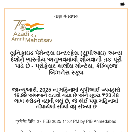
નાણા મંત્રાલય
યુનિફાઇડ પેમેન્ટ્સ ઇન્ટરફેસ (યુપીઆઇ) અન્ય
દેશોને ભારતીય અનુભવમાંથી શીખવાની તક પૂરી
પાડે છે - પ્રોફેસર કાર્લોસ મોન્ટેસ, કેમ્બ્રિજ
બિઝનેસ સ્કૂલ
જાન્યુઆરી, 2025 ના મહિનામાં યુપીઆઈ વ્યવહારો
16.99 અબજને વટાવી ગયા છે અને મૂલ્ય ₹23.48
લાખ કરોડને વટાવી ગયું છે, જે કોઈ પણ મહિનામાં
નોંધાયેલી સૌથી વધુ સંખ્યા છે
प्रविष्टि तिथि: 27 FEB 2025 11:01PM by PIB Ahmedabad