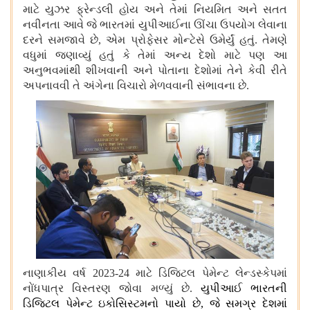
માટે યુઝર ફ્રેન્ડલી હોય અને તેમાં નિયમિત અને સતત
નવીનતા આવે જે ભારતમાં યુપીઆઈના ઊંચા
ઉપયોગ
લેવાના
દરને સમજાવે છે
,
એમ પ્રોફેસર મોન્ટેસે ઉમેર્યું હતું
.
તેમણે
વધુમાં જણાવ્યું હતું કે તેમાં અન્ય દેશો માટે પણ આ
અનુભવમાંથી શીખવાની અને પોતાના દેશોમાં તેને કેવી રીતે
અપનાવવી તે અંગેના વિચારો મેળવવાની સંભાવના છે
.
નાણાકીય વર્ષ
2023-24
માટે ડિજિટલ પેમેન્ટ લેન્ડસ્કેપમાં
નોંધપાત્ર વિસ્તરણ જોવા મળ્યું છે
.
યુપીઆઈ ભારતની
ડિજિટલ પેમેન્ટ ઇકોસિસ્ટમનો પાયો છે
,
જે સમગ્ર દેશમાં