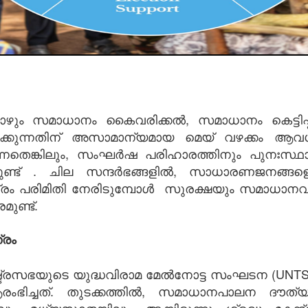
ം സമാധാനം കൈവരിക്കൽ, സമാധാനം കെട്ടിപ്പട
ിക്കുന്നതിന് അസാമാന്യമായ മെയ് വഴക്കം ആ
ടുന്നതെങ്കിലും, സംഘർഷ പരിഹാരത്തിനും പുനഃസ
ണ്ട് . ചില സന്ദർഭങ്ങളിൽ, സാധാരണജനങ്ങളെ സ
ാഷ്ട്രം പരിമിതി നേരിടുമ്പോൾ സുരക്ഷയും സമാധാ
ുണ്ട്.
്രം
ട്രസഭയുടെ യുദ്ധവിരാമ മേൽനോട്ട സംഘടന (UN
ംഭിച്ചത്. തുടക്കത്തിൽ, സമാധാനപാലന ദൗത്യ