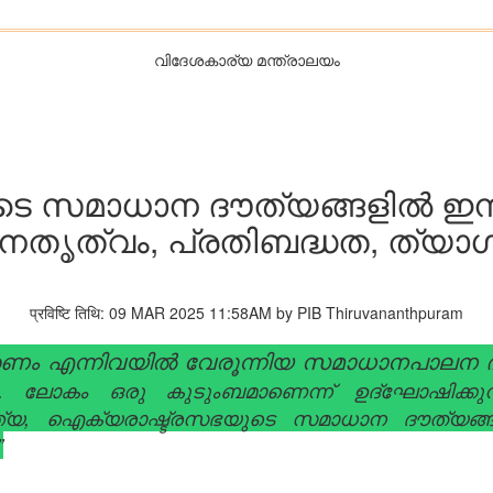
വിദേശകാര്യ മന്ത്രാലയം
 സമാധാന ദൗത്യങ്ങളിൽ ഇന്ത്
േതൃത്വം, പ്രതിബദ്ധത, ത്യാ
प्रविष्टि तिथि: 09 MAR 2025 11:58AM by PIB Thiruvananthpuram
 എന്നിവയിൽ വേരൂന്നിയ സമാധാനപാലന ദൗത
ൽ. ലോകം ഒരു കുടുംബമാണെന്ന് ഉദ്‌ഘോഷിക്
ന്ത്യ, ഐക്യരാഷ്ട്രസഭയുടെ സമാധാന ദൗത്യങ
”