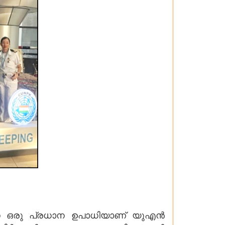
ന ഒരു പ്രധാന ഉപാധിയാണ് യുഎൻ