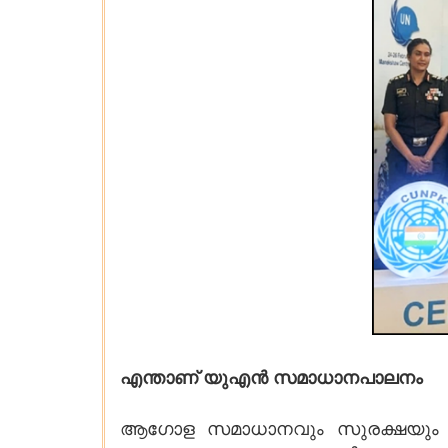
എന്താണ് യുഎൻ സമാധാനപാലനം
ആഗോള സമാധാനവും സുരക്ഷയും ന