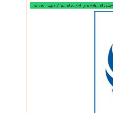
- ഡോ. എസ്. ജയ്ശങ്കർ, ഇന്ത്യൻ വിദേ