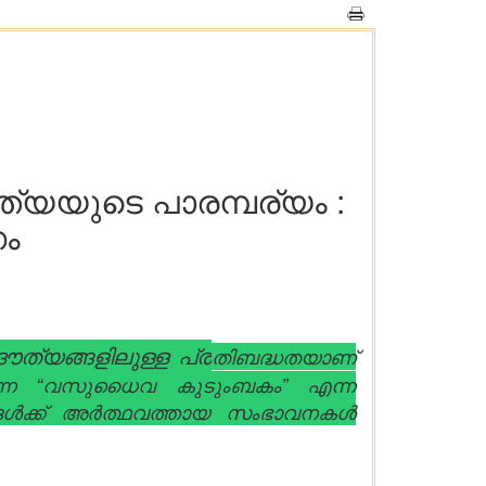
യയുടെ പാരമ്പര്യം :
ഗം
്യങ്ങളിലുള്ള പ്ര
തിബദ്ധതയാണ്
കുന്ന “വസുധൈവ കുടുംബകം” എന്ന
്ങൾക്ക് അർത്ഥവത്തായ സംഭാവനകൾ