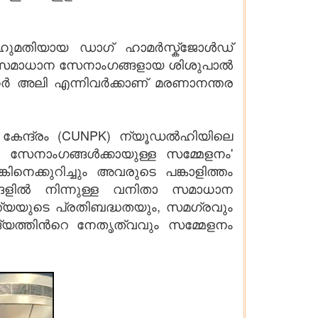
ബഹുമതിയായ ഡാഗ് ഹാമർസ്ക്ജോൾഡ്
്ത്യൻ സമാധാന സേനാംഗങ്ങളായ ശിശുപാൽ
 അലി എന്നിവർക്കാണ് മരണാനന്തര
േന്ദ്രം (CUNPK) ന്യൂഡൽഹിയിലെ
സേനാംഗങ്ങൾക്കായുള്ള സമ്മേളനം'
െക്കുറിച്ചും അവരുടെ പങ്കാളിത്തം
ജ്യങ്ങളിൽ നിന്നുള്ള വനിതാ സമാധാന
്ത്യയുടെ പ്രതിബദ്ധതയും, സമഗ്രവും
ജ്യത്തിൻറെ നേതൃത്വവും സമ്മേളനം