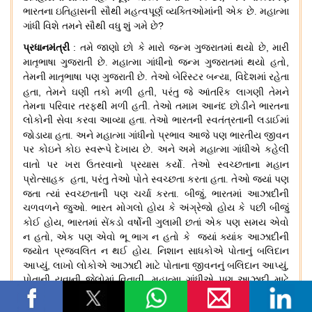
ભારતના ઇતિહાસની સૌથી મહત્વપૂર્ણ વ્યક્તિઓમાંની એક છે
.
મહાત્મા
?
ગાંધી વિશે તમને સૌથી વધુ શું ગમે છે
:
,
પ્રધાનમંત્રી
તમે જાણો છો કે મારો જન્મ ગુજરાતમાં થયો છે
મારી
,
માતૃભાષા ગુજરાતી છે
.
મહાત્મા ગાંધીનો જન્મ ગુજરાતમાં થયો હતો
,
તેમની માતૃભાષા પણ ગુજરાતી છે
.
તેઓ બેરિસ્ટર બન્યા
વિદેશમાં રહેતા
,
,
હતા
તેમને ઘણી તકો મળી હતી
પરંતુ જે આંતરિક લાગણી
તેમને
તેમના પરિવાર તરફથી મળી હતી
.
તેઓ તમામ આનંદ છોડીને ભારતના
લોકોની સેવા કરવા આવ્યા હતા
.
તેઓ ભારતની સ્વતંત્રતાની લડાઈમાં
જોડાયા હતા
.
અને મહાત્મા ગાંધીનો પ્રભાવ
આજે પણ ભારતીય જીવન
પર કોઇને કોઇ સ્વરૂપે દેખાય છે
.
અને અમે મહાત્મા ગાંધીએ કહેલી
.
વાતો પર ખરા ઉતરવાનો પ્રયાસ કર્યો
તેઓ સ્વચ્છતાના મહાન
,
પ્રોત્સાહક હતા
પરંતુ તેઓ પોતે સ્વચ્છતા કરતા હતા
.
તેઓ જ્યાં પણ
,
જતા ત્યાં સ્વચ્છતાની પણ ચર્ચા કરતા
.
બીજું
ભારતમાં આઝાદીની
ચળવળને જુઓ
.
ભારત મોગલો હોય કે અંગ્રેજો હોય કે પછી બીજું
,
કોઈ હોય
ભારતમાં સેંકડો વર્ષોની ગુલામી છતાં એક પણ સમય એવો
,
ન હતો
એક પણ એવો ભૂ ભાગ ન હતો કે જ્યાં ક્યાંક આઝાદીની
જ્યોત પ્રજ્વલિત ન થઈ હોય
.
નિશાન સાધકોએ પોતાનું બલિદાન
,
આપ્યું
લાખો લોકોએ આઝાદી માટે પોતાના જીવનનું બલિદાન આપ્યું
,
પોતાની યુવાની જેલોમાં વિતાવી
.
મહાત્મા ગાંધીએ પણ આઝાદી માટે
,
?
,
,
કામ કર્યું
પરંતુ ફરક શું હતો
તેઓ તપસ્વી
બહાદુર પુરુષો
ત્યાગીઓ
અને દેશ માટે પોતાના જીવનનું બલિદાન આપનારા લોકો હતા
.
પરંતુ