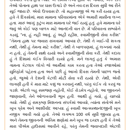
તેઓ પોતાના હાથ પર ઘાસ ઉગાડે છે અને નવ
-
દસ દિવસ સુધી આ રીતે
સૂઈ જાય છે
.
એવો ઉપવાસ છે
.
તો મહાત્માજી એ જ કરી રહ્યા હતા
.
હવે તે દિવસોમાં
,
મારા મામાના પરિવારમાંના એકે અમારી માસીના લગ્ન
હતા
.
મારું આખું કુટુંબ મારા મામાના ઘરે જઈ રહ્યું હતું
.
હવે મામાના ઘરે
જવું એ કોઈ પણ બાળક માટે આનંદની વાત છે
.
મેં પરિવારના સભ્યોને
, "
,
,
,
કહ્યું
ના
હું નહીં આવું
હું અહીં રહીશ
સ્વામીજીની સેવા કરીશ
"
,
"
તેમના હાથ પર જવારા રાખવામાં આવ્યા છે
તેથી તે ખાઈ
-
પી શકતા
,
,
,
નથી
તેથી હું તેમના માટે કરીશ
"
તેથી તે બાળપણમાં
હું લગ્નમાં ગયો
,
ન હતો
હું તેમની સાથે રહ્યો અને સ્વામીજીની સેવા કરી
.
તેથી કદાચ
હું તે દિશામાં કંઈક વિચારી રહ્યો હતો
.
મને લાગતું હતું કે અમારા
ગામના કેટલાક લોકો જે આર્મીમાં
કામ કરતા હતા તેઓ રજાઓમાં
યુનિફોર્મ પહેરતા હતા અને
પછી હું આખો દિવસ તેમની પાછળ જતો
,
,
હતો
જુઓ
તે દેશની કેટલી મોટી સેવા કરી રહ્યો છે
.
તેથી
એવી
,
લાગણી હતી કે મારા માટે કશું જ કરવાનું નથી
પરંતુ કંઈક તો કરવું જ
,
,
પડશે
.
એટલે બહુ સમજણ નહોતી
કોઈ રોડમેપ નહોતો
આ જીવનને
,
જાણવાની
,
તેને ઓળખવાની ભૂખ હતી
.
આથી હું ગયો
હું ચાલ્યો
,
ગયો
.
તેથી હું રામકૃષ્ણ મિશનના સંપર્કમાં આવ્યો
ત્યાંના સંતોએ મને
ખૂબ પ્રેમ અને આશીર્વાદ આપ્યા
.
હું સ્વામી આત્મસ્થાનંદજીની ખૂબ
100
નજીક આવી ગયો હતો
.
તેઓ લગભગ
વર્ષ સુધી જીવ્યા હતા
.
અને તેમના જીવનની અંતિમ ક્ષણોમાં મને ખૂબ જ ઇચ્છા હતી કે તેઓ
,
મારા પીએમ હાઉસમાં આવીને રહે
પરંતુ તેમની જવાબદારી એટલી