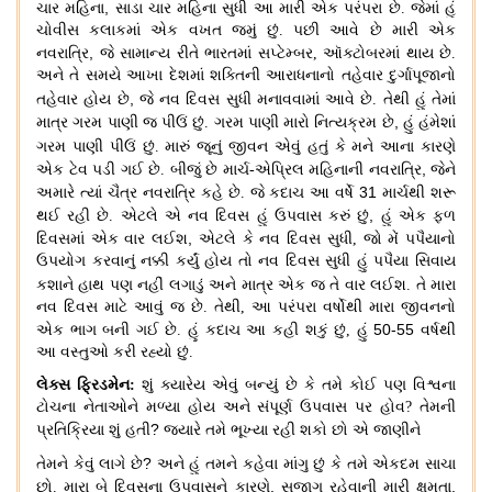
,
ચાર મહિના
સાડા ચાર મહિના સુધી આ મારી એક પરંપરા છે
.
જેમાં હું
ચોવીસ કલાકમાં એક વખત જમું છું
.
પછી આવે છે મારી એક
,
નવરાત્રિ
જે સામાન્ય રીતે ભારતમાં સપ્ટેમ્બર
,
ઑક્ટોબરમાં થાય છે
.
અને તે સમયે આખા દેશમાં શક્તિની આરાધનાનો તહેવાર દુર્ગાપૂજાનો
,
તહેવાર હોય
છે
જે નવ દિવસ સુધી મનાવવામાં આવે છે
.
તેથી હું તેમાં
,
માત્ર ગરમ પાણી જ પીઉં છું
.
ગરમ પાણી મારો નિત્યક્રમ છે
હું હંમેશાં
ગરમ પાણી પીઉં છું
.
મારું જૂનું જીવન એવું
હતું કે મને આના કારણે
,
એક ટેવ પડી ગઈ છે
.
બીજું છે માર્ચ
-
એપ્રિલ મહિનાની નવરાત્રિ
જેને
31
અમારે ત્યાં ચૈત્ર નવરાત્રિ કહે છે
.
જે કદાચ આ વર્ષે
માર્ચથી શરૂ
,
થઈ રહી છે
.
એટલે એ નવ દિવસ હું ઉપવાસ કરું છું
હું એક ફળ
,
દિવસમાં એક વાર લઈશ
એટલે કે નવ દિવસ સુધી
,
જો મેં પપૈયાનો
ઉપયોગ કરવાનું નક્કી કર્યું હોય તો નવ દિવસ સુધી હું પપૈયા સિવાય
કશાને હાથ પણ નહીં લગાડું અને માત્ર એક જ તે વાર લઈશ
.
તે મારા
નવ દિવસ માટે આવું જ છે
.
તેથી
,
આ પરંપરા વર્ષોથી મારા જીવનનો
50-55
એક ભાગ બની ગઈ છે
.
હું કદાચ આ કહી શકું છું
,
હું
વર્ષથી
આ વસ્તુઓ કરી રહ્યો છું
.
લેક્સ ફ્રિડમેન
:
શું ક્યારેય એવું બન્યું છે કે તમે કોઈ પણ વિશ્વના
ટોચના નેતાઓને મળ્યા હોય અને સંપૂર્ણ ઉપવાસ પર હોવ
?
તેમની
?
પ્રતિક્રિયા શું હતી
જ્યારે તમે ભૂખ્યા રહી શકો છો એ જાણીને
?
તેમને કેવું લાગે છે
અને હું તમને કહેવા માંગુ છું કે તમે એકદમ સાચા
,
,
છો
.
મારા બે દિવસના ઉપવાસને કારણે
સજાગ રહેવાની મારી ક્ષમતા