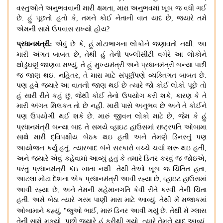
,
વસ્તુઓને અનુભવવાની મારી ક્ષમતા
મારા અનુભવમાં ખૂબ જ વધી ગઈ
છે
.
હું પૂછતો હતો કે
,
તમને કોઈ નેતાની વાત યાદ છે, જયારે તમે
એમની સામે ઉપવાસ રાખ્યો હોય?
પ્રધાનમંત્રી
:
એવું છે કે,
હું મોટાભાગના લોકોને જણાવતો નથી
.
આ
,
મારી અંગત બાબત છે
તેથી હું તેની પબ્લીસીટી વગેરે આ લોકોને
,
થોડુંઘણું જાણવા મળ્યું
તે હું મુખ્યમંત્રી અને પ્રધાનમંત્રી બન્યા પછી
,
જ જાણ થઇ
.
નહિતર
તે મારા માટે સંપૂર્ણપણે વ્યક્તિગત બાબત છે
.
પણ હવે જ્યારે આ વાતની જાણ થઈ છે ત્યારે જો કોઈ લોકો પૂછે તો
,
,
હું સારી રીતે કહું છું
જેથી કોઈ તેનો ઉપયોગ કરી શકે
કારણ કે તે
મારી અંગત મિલકત તો છે નહીં
.
મારી પાસે અનુભવ છે અને તે કોઈને
,
પણ ઉપયોગી થઈ શકે છે
.
મારું જીવન લોકો માટે છે
જેમ કે હું
પ્રધાનમંત્રી બન્યા બાદ
તે સમયે વ્હાઇટ હાઉસમાં રાષ્ટ્રપતિ ઓબામા
સાથે મારી દ્વિપક્ષીય બેઠક થઇ હતી અને તેમણે ડિનરનું પણ
,
આયોજન કર્યું હતું
ત્યારબાદ બંને સરકારો વચ્ચે ચર્ચા શરૂ થઇ
હતી
,
,
અને જ્યારે એવું કહેવામાં આવ્યું હતું કે તમારે ડિનર કરવું જ જોઇએ
,
પરંતુ પ્રધાનમંત્રી કંઇ ખાતા નથી
.
તેથી તેઓ ખૂબ જ ચિંતિત હતા
આટલા મોટા દેશના એક પ્રધાનમંત્રી આવી રહ્યા છે, વ્હાઇટ હાઉસમાં
,
આવી રહ્યા
છે
અને તેમની મહેમાનગતિ કેવી રીતે કરવી તેની ચિંતા
હતી
.
અમે બેઠા ત્યારે ગરમ પાણી મારા માટે આવ્યું
.
તેથી મેં મજાકમાં
ઓબામાને કહ્યું
,
"
જુઓ ભાઈ
,
મારું ડિનર આવી ગયું છે
.
તેથી મેં ગ્લાસ
,
તેની સામે મૂક્યો
.
પછી જ્યારે હું ફરીથી ગયો
ત્યારે તેમને યાદ આવ્યું
.