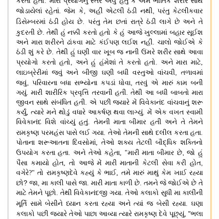
કરતો હતો
.
મારા પ્રયોગનું સ્તર એવું હતું કે અમે ભૌતિક શરીર સાથે
,
,
જોડાયેલાં રહેતાં
.
જેમ કે
અહીં એટલી ઠંડી નથી
પરંતુ કેટલીકવાર
ડિસેમ્બરમાં ઠંડી હોય છે
.
પરંતુ તેમ છતાં રાત્રે ઠંડી લાગે છે અને
તે
કુદરતી છે
.
તેથી હું નક્કી
કરતો હતો કે હું આજે ખુલ્લામાં બહાર સૂઈશ
અને મારા શરીરને ઢાંકવા માટે કંઈપણ લઈશ નહીં
.
ચાલો જોઈએ કે
ઠંડી શું કરે છે
.
તેથી હું ઘણી વાર ખૂબ જ નાની ઉંમરે શરીર સાથે આવા
,
પ્રયોગો કરતો હતો
અને હું હંમેશાં તે કરતો હતો
.
અને મારા માટે
,
,
લાઇબ્રેરીમાં જવું અને બીજી ઘણી બધી વસ્તુઓ વાંચવી
તળાવમાં
,
,
જવું
પરિવારના બધા સભ્યોના કપડાં ધોવા
તરવું એ મારું કામ બની
ગયું
.
મારી શારીરિક પ્રવૃત્તિ તરવાની હતી
.
તેથી આ બધી બાબતો મારા
જીવન સાથે સંબંધિત હતી
.
એ પછી જ્યારે મેં વિવેકાનંદ વાંચવાનું શરૂ
કર્યું
,
ત્યારે મને થોડું વધારે આકર્ષણ થવા લાગ્યું
.
મેં એક વખત સ્વામી
વિવેકાનંદ વિશે વાંચ્યું હતું
.
તેમની માતા બીમાર હતી અને તે તેમને
રામકૃષ્ણ પરમહંસ પાસે લઈ ગયા
.
તેઓ તેમની સાથે દલીલ કરતા હતા
.
પોતાના શરૂઆતના દિવસોમાં
,
તેઓ શક્ય તેટલી બૌદ્ધિક શક્તિનો
,
ઉપયોગ કરતા હતા
.
અને તેઓ કહેતા
, "
મારી માતા બીમાર છે
જો હું
,
પૈસા કમાયો હોત
,
તો આજે મેં મારી માતાની કેટલી સેવા કરી હોત
વગેરે
?"
તો રામકૃષ્ણદેવે કહ્યું કે ભાઈ
,
તમે મારું માથું કેમ ખાઈ રહ્યા
?
,
છો
જા
મા કાલી પાસે જા
.
મારી માતા કાળી છે
.
તમને જે જોઈએ છે તે
માટે તેમને પૂછો
.
તેથી વિવેકાનંદજી ગયા
.
તેઓ કલાકો સુધી મા કાલીની
મૂર્તિ સામે બેસીને
ધ્યાન કરતા રહ્યા અને ત્યાં જ બેસી રહ્યા
.
ઘણા
, "
કલાકો પછી જ્યારે તેઓ પાછા આવ્યા ત્યારે રામકૃષ્ણ દેવે પૂછ્યું
ભલા