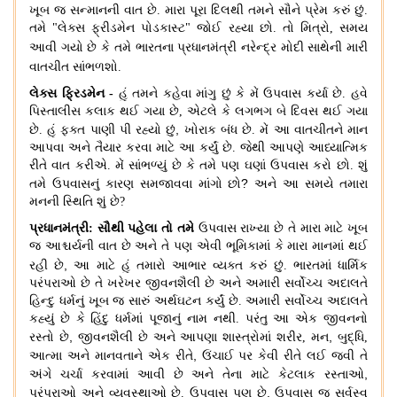
ખૂબ જ સન્માનની વાત છે
.
મારા પૂરા દિલથી તમને સૌને પ્રેમ કરું છું
.
તમે
"
લેક્સ ફ્રીડમેન પોડકાસ્ટ
"
જોઈ રહ્યા છો
.
તો મિત્રો
,
સમય
આવી ગયો છે કે તમે ભારતના પ્રધાનમંત્રી
નરેન્દ્ર મોદી સાથેની મારી
વાતચીત
સાંભળશો
.
લેક્સ ફ્રિડમેન
-
હું તમને કહેવા માંગુ છું કે મેં ઉપવાસ કર્યા છે
.
હવે
પિસ્તાલીસ કલાક થઈ ગયા છે
,
એટલે કે લગભગ બે દિવસ થઈ ગયા
,
છે
.
હું ફક્ત પાણી પી રહ્યો છું
ખોરાક બંધ છે
.
મેં આ વાતચીતને માન
આપવા અને તૈયાર કરવા માટે આ કર્યું છે
.
જેથી આપણે આધ્યાત્મિક
રીતે વાત કરીએ
.
મેં સાંભળ્યું છે કે તમે પણ ઘણાં ઉપવાસ કરો છો
.
શું
?
તમે ઉપવાસનું કારણ સમજાવવા માંગો છો
અને આ સમયે તમારા
મનની સ્થિતિ શું છે
?
પ્રધાનમંત્રી: સૌથી પહેલા તો તમે
ઉપવાસ રાખ્યા છે તે મારા માટે ખૂબ
જ આશ્ચર્યની વાત છે અને તે પણ એવી ભૂમિકામાં કે મારા માનમાં થઈ
,
રહી છે
આ માટે હું તમારો આભાર વ્યક્ત કરું છું
.
ભારતમાં
ધાર્મિક
પરંપરાઓ છે તે ખરેખર જીવનશૈલી છે અને અમારી સર્વોચ્ચ અદાલતે
હિન્દુ ધર્મનું ખૂબ જ સારું અર્થઘટન કર્યું છે
.
અમારી સર્વોચ્ચ અદાલતે
કહ્યું છે કે હિંદુ ધર્મમાં પૂજાનું નામ નથી
.
પરંતુ આ એક જીવનનો
,
,
રસ્તો છે
જીવનશૈલી છે અને આપણા શાસ્ત્રોમાં શરીર
,
મન
બુદ્ધિ
,
,
આત્મા અને માનવતાને એક રીતે
ઉંચાઈ પર કેવી રીતે લઈ જવી તે
,
અંગે ચર્ચા કરવામાં આવી છે અને તેના માટે કેટલાક રસ્તાઓ
,
પરંપરાઓ અને વ્યવસ્થાઓ છે
.
ઉપવાસ પણ છે
ઉપવાસ જ સર્વસ્વ