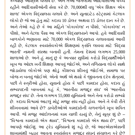
કલ્યાણ આશ્રમ ચલાવે છે
.
અને તેઓ જંગલોમાં આદિવાસીઓ વચ્ચે
.
'
રહીને આદિવાસીઓની સેવા કરે છે
70,000
થી વધુ
એક શિક્ષક એક
'
શાળા
એકલ વિદ્યાલય ચલાવે છે.
અને યુનાઇટેડ સ્ટેટ્સમાં
કેટલાક
લોકો છે જે આ હેતુ માટે કદાચ 10 ડોલર અથવા
15 ડોલર
દાન કરે છે
.
'
'
, '
'
અને તેઓ કહે છે કે આ મહિને
કોકાકોલા
ન પીશો
કોકાકોલા
ન
,
પીશો
અને તેટલા પૈસા આ એકલ વિદ્યાલયને આપો
.
હવે આદિવાસી
બાળકોને ભણાવવા માટે
70,000
એકલ વિદ્યાલય ચલાવવામાં આવી
,
'
રહી છે
કેટલાક સ્વયંસેવકોએ શિક્ષણમાં ક્રાંતિ લાવવા માટે
વિદ્યા
'
ભારતી
નામની સંસ્થા બનાવી હતી
.
તેમના દેશમાં લગભગ
25,000
શાળાઓ છે
.
અને હું માનું છું કે અત્યાર સુધીમાં કરોડો વિદ્યાર્થીઓને
,
ખૂબ જ ઓછા ખર્ચે શિક્ષણ આપવું જોઈએ
અને તળિયાના લોકો સાથે
,
જોડાયેલા લોકોએ પણ થોડું કૌશલ્ય શીખવું જોઈએ
સમાજ પર
,
બોજ ન બનવું જોઈએ
.
એનો અર્થ એ થયો કે જીવનના દરેક ક્ષેત્રમાં
,
,
પછી તે સ્ત્રીઓ હોય
યુવાનો હોય કે પછી કામદાર હોય
કદાચ હું
, '
'
સભ્યપદની બાબતમાં કહું કે
ભારતીય મજદૂર સંઘ
એ
'
ભારતીય
મજદૂર સંઘ
'
છે
.
તેના લગભગ
55,000
યુનિયનો અને તેના કરોડો સભ્યો
છે
.
કદાચ વિશ્વમાં આટલું મોટું મજૂર સંઘ નહીં હોય
.
અને તે કેવી રીતે
?
શીખવવામાં આવે છે
ડાબેરીઓએ કામદારોની ચળવળોને ખૂબ શક્તિ
–
આપી
.
જે મજૂર આંદોલનમાં કામ ચાલી રહ્યું છે
,
તેનું સૂત્ર શું છે
"
",
",
વિશ્વના કામદારો એક થાય
"
વિશ્વના કામદારો એક થાય છે
પછી
.
,
આપણે જોઈશું
આ ટ્રેડ યુનિયનો શું કહે છે
જે આરએસએસની
?
શાખામાંથી બહાર આવતા સ્વયંસેવક મજદૂર સંઘનું સંચાલન કરે છે