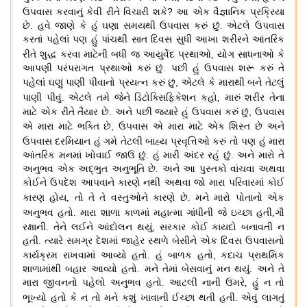
?
ઉપવાસ કરવાનું કેવી રીતે વિચારી શકે
આ એક વૈજ્ઞાનિક પ્રક્રિયા
છે
.
હવે જાણે કે હું ઘણા સમયથી ઉપવાસ કરું છું
.
એટલે ઉપવાસ
કરતાં પહેલાં પણ હું પાંચથી સાત દિવસ સુધી આખા શરીરને આંતરિક
રીતે શુદ્ધ કરવા માટેની બધી જ આયુર્વેદ પ્રથાઓ
,
યોગ સાધનાઓ
કે
આપણી પરંપરાગત પ્રથાઓ કરું છું
.
પછી હું ઉપવાસ શરૂ કરું તે
,
પહેલાં ઘણું પાણી પીવાનો પ્રયત્ન કરું છું
એટલે કે મારાથી બને તેટલું
પાણી પીવું
.
એટલે તમે જેને ડિટોક્સિફિકેશન કહો
,
મારું શરીર તેના
,
માટે એક રીતે તૈયાર છે
.
અને પછી જ્યારે હું ઉપવાસ કરું છું
ઉપવાસ
,
એ મારા માટે ભક્તિ છે
ઉપવાસ એ મારા માટે એક શિસ્ત છે અને
ઉપવાસ દરમિયાન હું ગમે તેટલી બાહ્ય પ્રવૃત્તિઓ કરું તો પણ
હું મારા
આંતરિક મનમાં ખોવાઈ જાઉં છું
.
હું મારી અંદર રહું છું
.
અને મારો તે
અનુભવ એક અદ્ભુત અનુભૂતિ છે
.
અને આ પુસ્તકો વાંચવા અથવા
કોઈને ઉપદેશ આપવાને કારણે નથી અથવા જો મારા પરિવારમાં કોઈ
કારણ હોય
,
તો
તે તે વસ્તુઓને કારણે છે
.
મને મારો પોતાનો એક
અનુભવ હતો
.
મારા શાળા કાળમાં મહાત્મા ગાંધીની જે ઇચ્છા
હતી,ગૌ
,
રક્ષાની
.
તેને લઈને આંદોલન થયું
સરકાર કોઈ કાયદો બનાવતી ન
હતી
.
ત્યારે સમગ્ર દેશમાં જાહેર સ્થળે બેસીને એક દિવસ ઉપવાસનો
,
કાર્યક્રમ રાખવામાં આવ્યો હતો
.
હું બાળક હતો
કદાચ પ્રાથમિક
શાળામાંથી બહાર આવ્યો હતો
.
મને તેમાં બેસવાનું મન થયું
.
અને તે
મારા જીવનનો પહેલો અનુભવ હતો
.
આટલી નાની ઉંમરે
,
હું ન તો
ભૂખ્યો હતો કે ન તો મને કશું ખાવાની ઈચ્છા થતી હતી.
એવું લાગતું