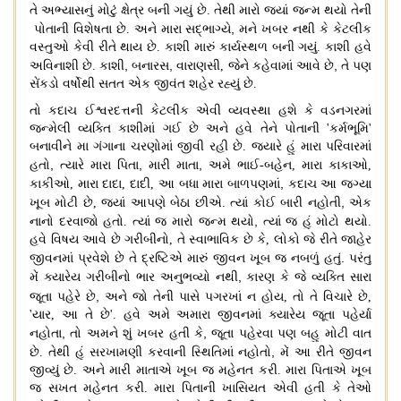
તે અભ્યાસનું મોટું ક્ષેત્ર બની ગયું છે
.
તેથી મારો જ્યાં જન્મ થયો તેની
,
પોતાની વિશેષતા છે
.
અને મારા સદ્ભાગ્યે
મને ખબર નથી કે કેટલીક
વસ્તુઓ કેવી રીતે થાય છે
.
કાશી મારું કાર્યસ્થળ બની ગયું
.
કાશી હવે
,
,
,
અવિનાશી છે
.
કાશી
બનારસ
વારાણસી
,
જેને કહેવામાં આવે છે
તે પણ
સેંકડો વર્ષોથી સતત એક જીવંત શહેર રહ્યું છે
.
તો કદાચ ઈશ્વરદત્તની કેટલીક એવી વ્યવસ્થા હશે કે વડનગરમાં
જન્મેલી વ્યક્તિ કાશીમાં ગઈ છે અને હવે તેને પોતાની
'
કર્મભૂમિ
'
બનાવીને મા ગંગાના ચરણોમાં જીવી રહી છે
.
જ્યારે હું મારા પરિવારમાં
,
,
,
હતો
ત્યારે મારા પિતા
મારી માતા
અમે ભાઈ
-
બહેન
,
મારા કાકાઓ
,
,
કાકીઓ
,
મારા દાદા
,
દાદી
,
આ બધા મારા બાળપણમાં
કદાચ આ જગ્યા
,
ખૂબ મોટી છે
,
જ્યાં આપણે બેઠા છીએ
.
ત્યાં કોઈ બારી નહોતી
એક
,
નાનો દરવાજો હતો
.
ત્યાં જ મારો જન્મ થયો
ત્યાં જ હું મોટો થયો
.
હવે વિષય આવે છે ગરીબીનો, તે સ્વાભાવિક છે કે, લોકો જે રીતે જાહેર
.
જીવનમાં પ્રવેશે છે તે દ્રષ્ટિએ મારું જીવન ખૂબ જ નબળું હતું
પરંતુ
,
મેં ક્યારેય ગરીબીનો ભાર અનુભવ્યો નથી
કારણ કે જે વ્યક્તિ સારા
,
જૂતા પહેરે છે
અને જો તેની પાસે પગરખાં ન હોય
,
તો
તે વિચારે છે
,
'
યાર
,
આ તે છે
'.
હવે અમે અમારા જીવનમાં ક્યારેય જૂતા પહેર્યા
,
,
નહોતા
તો અમને શું ખબર હતી કે
જૂતા પહેરવા પણ બહુ મોટી વાત
,
છે
.
તેથી હું સરખામણી કરવાની સ્થિતિમાં નહોતો
મેં આ રીતે જીવન
જીવ્યું છે
.
અને મારી માતાએ ખૂબ જ મહેનત કરી
.
મારા પિતાએ ખૂબ
જ સખત મહેનત કરી
.
મારા પિતાની ખાસિયત એવી હતી કે તેઓ