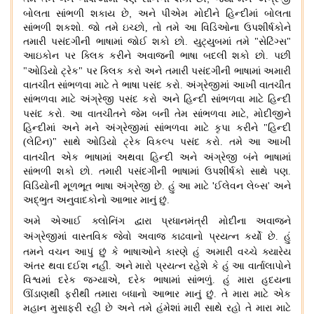
,
બોલતા સાંભળી શકાય છે
અને પીએમ મોદીને હિન્દીમાં બોલતા
સાંભળી શકશો
.
જો તમે ઇચ્છો
,
તો તમે આ વિડિઓના ઉપશીર્ષકોને
તમારી પસંદગીની ભાષામાં જોઈ શકો છો
.
યુટ્યુબમાં તમે
"
સેટિંગ્સ
"
આઇકોન પર ક્લિક કરીને અવાજની ભાષા બદલી શકો છો
.
પછી
"
ઓડિયો ટ્રેક
"
પર ક્લિક કરો
અને તમારી પસંદગીની ભાષામાં અમારી
વાતચીત સાંભળવા માટે તે ભાષા પસંદ કરો
.
અંગ્રેજીમાં આખી વાતચીત
સાંભળવા માટે અંગ્રેજી પસંદ કરો અને હિન્દી સાંભળવા માટે હિન્દી
,
પસંદ કરો
.
આ વાતચીતને જેમ બની તેમ સાંભળવા માટે
મોદીજીને
હિન્દીમાં અને મને અંગ્રેજીમાં સાંભળવા માટે કૃપા કરીને
"
હિન્દી
(
લેટિન
)"
સાથે ઓડિયો ટ્રેક વિકલ્પ પસંદ કરો
.
તમે આ આખી
વાતચીત એક ભાષામાં
અથવા હિન્દી અને અંગ્રેજી બંને ભાષામાં
સાંભળી શકો છો
.
તમારી પસંદગીની ભાષામાં ઉપશીર્ષકો સાથે પણ
.
'
વિડિયોની મૂળભૂત ભાષા અંગ્રેજી છે
.
હું આ માટે
ઈલેવન લેબ્સ
'
અને
અદ્ભુત અનુવાદકોનો આભાર માનું છું
.
અમે એઆઈ ક્લોનિંગ દ્વારા પ્રધાનમંત્રી મોદીના અવાજને
અંગ્રેજીમાં વાસ્તવિક જેવો અવાજ કાઢવાનો પ્રયત્ન કર્યો
છે
.
હું
તમને
વચન આપું છું કે ભાષાઓને કારણે હું અમારી વચ્ચે ક્યારેય
અંતર થવા દઈશ નહીં
.
અને મારો પ્રયત્ન રહેશે કે હું આ વાર્તાલાપોને
વિશ્વમાં દરેક જગ્યાએ
,
દરેક ભાષામાં સાંભળું
.
હું મારા હૃદયના
ઊંડાણથી ફરીથી તમારા બધાનો આભાર માનું છું
.
તે મારા માટે એક
મહાન મુસાફરી રહી છે અને તમે હંમેશાં મારી સાથે રહો તે મારા માટે