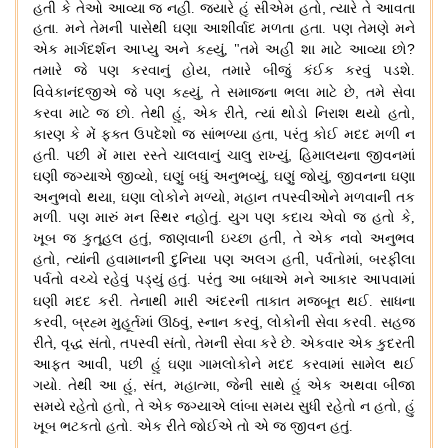
,
હતી કે તેઓ આવ્યા જ નહીં
.
જ્યારે હું સીએમ હતો
ત્યારે તે આવતા
હતા
.
મને તેમની પાસેથી ઘણા આશીર્વાદ મળતા હતા
.
પણ તેમણે મને
?
એક માર્ગદર્શન આપ્યુ અને કહ્યું
, "
તમે અહીં શા માટે આવ્યા છો
,
તમારે જે પણ કરવાનું હોય
તમારે બીજું કંઈક કરવું પડશે
.
,
,
વિવેકાનંદજીએ જે પણ
કહ્યું
તે સમાજના ભલા માટે છે
તમે સેવા
,
,
કરવા માટે જ છો
.
તેથી હું
એક રીતે
,
ત્યાં થોડો નિરાશ થયો હતો
,
કારણ કે મેં ફક્ત ઉપદેશો જ સાંભળ્યા હતા
પરંતુ કોઈ મદદ મળી ન
,
હતી
.
પછી મેં મારા રસ્તે ચાલવાનું ચાલુ રાખ્યું
હિમાલયના જીવનમાં
,
,
,
ઘણી જગ્યાએ જીવ્યો
ઘણું બધું અનુભવ્યું
ઘણું જોયું
જીવનના ઘણા
,
,
અનુભવો થયા
ઘણા લોકોને મળ્યો
મહાન તપસ્વીઓને મળવાની તક
મળી
.
પણ મારું મન સ્થિર નહોતું
.
યુગ પણ કદાચ એવો જ હતો કે
,
,
,
ખૂબ જ કુતૂહલ હતું
જાણવાની ઇચ્છા હતી
તે એક નવો અનુભવ
,
,
,
હતો
ત્યાંની હવામાનની દુનિયા પણ અલગ હતી
પર્વતોમાં
બરફીલા
પર્વતો વચ્ચે રહેવું પડ્યું હતું
.
પરંતુ આ બધાએ મને આકાર આપવામાં
ઘણી મદદ કરી
.
તેનાથી મારી
અંદરની તાકાત મજબૂત થઈ
.
સાધના
,
,
,
કરવી
બ્રહ્મ મુહૂર્તમાં ઊઠવું
સ્નાન કરવું
લોકોની સેવા કરવી
.
સહજ
,
,
રીતે
,
વૃદ્ધ સંતો
તપસ્વી સંતો
તેમની સેવા કરે છે
.
એકવાર એક કુદરતી
,
આફત આવી
પછી હું ઘણા ગામલોકોને મદદ કરવામાં સામેલ થઈ
,
,
ગયો
.
તેથી આ હું
સંત
,
મહાત્મા
જેની સાથે હું એક અથવા બીજા
,
,
સમયે રહેતો હતો
તે એક જગ્યાએ લાંબા સમય સુધી રહેતો ન હતો
હું
ખૂબ ભટકતો હતો
.
એક રીતે જોઈએ તો એ જ જીવન હતું
.