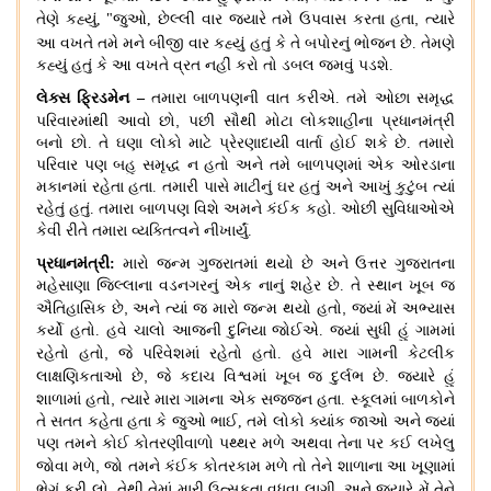
,
તેણે કહ્યું
, "
જુઓ
,
છેલ્લી વાર જ્યારે તમે ઉપવાસ કરતા હતા
ત્યારે
આ વખતે તમે
મને બીજી વાર કહ્યું હતું કે તે બપોરનું ભોજન છે
.
તેમણે
કહ્યું હતું કે આ વખતે વ્રત નહીં કરો તો ડબલ જમવું પડશે
.
લેક્સ ફ્રિડમેન
–
તમારા બાળપણની વાત કરીએ
.
તમે ઓછા સમૃદ્ધ
,
પરિવારમાંથી આવો છો
પછી સૌથી મોટા લોકશાહીના પ્રધાનમંત્રી
બનો છો
.
તે ઘણા લોકો માટે પ્રેરણાદાયી વાર્તા હોઈ શકે છે
.
તમારો
પરિવાર પણ બહુ સમૃદ્ધ ન હતો અને તમે બાળપણમાં એક ઓરડાના
મકાનમાં રહેતા હતા
.
તમારી પાસે માટીનું ઘર હતું અને આખું કુટુંબ ત્યાં
રહેતું હતું
.
તમારા બાળપણ વિશે અમને કંઈક કહો
.
ઓછી સુવિધાઓએ
કેવી રીતે તમારા વ્યક્તિત્વને નીખાર્યું
.
પ્રધાનમંત્રી:
મારો જન્મ ગુજરાતમાં થયો છે અને ઉત્તર ગુજરાતના
મહેસાણા જિલ્લાના વડનગરનું એક નાનું શહેર
છે
.
તે સ્થાન ખૂબ જ
,
,
ઐતિહાસિક છે
અને ત્યાં જ મારો જન્મ થયો હતો
જ્યાં મેં અભ્યાસ
કર્યો હતો
.
હવે ચાલો આજની દુનિયા જોઈએ. જ્યાં સુધી હું ગામમાં
,
રહેતો હતો
જે પરિવેશમાં રહેતો હતો
.
હવે મારા ગામની કેટલીક
,
લાક્ષણિકતાઓ છે
જે કદાચ વિશ્વમાં ખૂબ જ દુર્લભ છે
.
જ્યારે હું
,
શાળામાં હતો
ત્યારે મારા ગામના એક સજ્જન હતા
.
સ્કૂલમાં બાળકોને
તે સતત કહેતા હતા કે જુઓ ભાઈ
,
તમે લોકો ક્યાંક જાઓ અને જ્યાં
પણ તમને કોઈ કોતરણીવાળો પથ્થર મળે અથવા તેના પર કઈ લખેલુ
,
જોવા મળે
જો તમને કંઈક કોતરકામ મળે તો તેને શાળાના આ ખૂણામાં
,
ભેગું કરી લો
.
તેથી તેમાં મારી ઉત્સુકતા વધવા લાગી
અને જ્યારે મેં તેને