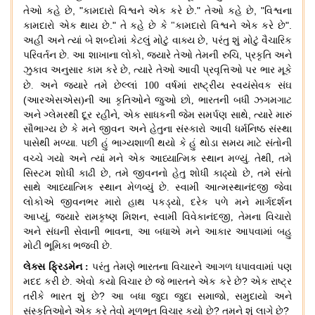
, "
."
, "
તેઓ કહે છે
કામદારો વિશ્વને એક કરે છે
તેઓ કહે છે
વિશ્વના
."
".
કામદારો એક થાય છે
તે કહે છે કે
"
કામદારો વિશ્વને એક કરે છે
,
અહીં અને ત્યાં બે શબ્દોમાં કેટલું મોટું વાક્ય છે
પરંતુ શું મોટું વૈચારિક
,
,
પરિવર્તન છે
.
આ શાખાના લોકો
જ્યારે તેઓ તેમની રુચિ
પ્રકૃતિ અને
,
ઝુકાવ અનુસાર કામ કરે છે
ત્યારે તેઓ આવી પ્રવૃત્તિઓ પર ભાર મૂકે
છે
.
અને જ્યારે તમે
છેલ્લાં 100 વર્ષમાં રાષ્ટ્રીય સ્વયંસેવક સંઘ
(
આરએસએસ
)
ની આ કૃતિઓને જુઓ છો
,
ભારતની બધી ઝગમગાટ
,
અને ગ્લેમરથી દૂર રહીને
,
એક સાધકની જેમ સમર્પણ સાથે
ત્યારે મારું
સૌભાગ્ય છે કે મને જીવન અને હેતુના સંસ્કારો આવી ધર્મનિષ્ઠ સંસ્થા
પાસેથી મળ્યા
.
પછી હું ભાગ્યશાળી થયો કે હું થોડા સમય માટે સંતોની
વચ્ચે ગયો
અને ત્યાં મને એક આધ્યાત્મિક સ્થાન મળ્યું
.
તેથી
,
તમે
,
,
સિસ્ટમ શોધી કાઢી છે
તમે જીવનનો હેતુ શોધી કાઢ્યો છે
તમે સંતો
સાથે આધ્યાત્મિક સ્થાન મેળવ્યું છે
.
સ્વામી આત્મસ્થાનંદજી જેવા
,
લોકોએ જીવનભર મારો હાથ પકડ્યો
દરેક પળે મને માર્ગદર્શન
,
,
આપ્યું
જ્યારે રામકૃષ્ણ મિશન
સ્વામી વિવેકાનંદજી
,
તેમના વિચારો
,
અને સંઘની સેવાની ભાવના
આ બધાએ મને આકાર આપવામાં બહુ
મોટી ભૂમિકા ભજવી છે
.
લેક્સ ફ્રિડમેન
:
પરંતુ તેમણે ભારતના વિચારને આગળ ધપાવવામાં પણ
?
મદદ કરી છે
.
એવો કયો વિચાર છે જે ભારતને એક કરે છે
એક રાષ્ટ્ર
?
,
તરીકે ભારત શું છે
આ બધા જુદા જુદા સમાજો
સમુદાયો અને
?
?
સંસ્કૃતિઓને એક કરે તેવો મૂળભૂત વિચાર કયો છે
તમને શું લાગે છે