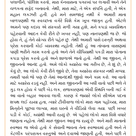
,
,
પલાળીને
પોલિશ કરતો
મારા કેનવાસના પગરખાં પર લગાવી અને તેને
,
ચળકતા સફેદ બનાવતો
.
તેથી
,
મારા માટે
,
તે એક સંપત્તિ હતી
તે એક
મહાન લક્ઝરી હતી
.
હવે મને સમજાતું નથી કે અમારી માતા
બાળપણથી જ સ્વચ્છતા વગેરે વિશે કેમ ખૂબ જાગૃત હતી
.
એટલે
,
અમને પણ કદાચ એ સંસ્કારો મળી ગયા હશે
મને કપડાં વ્યવસ્થિત
પહેરવાની આદત કેવી રીતે છે ખબર નહીં,
પણ નાનપણથી જ છે
.
જે
હોય તે
,
હું તેને યોગ્ય રીતે પહેરું છું
.
તેથી અમારી પાસે ઇસ્ત્રી અથવા
પ્રેસ કરવાની કોઈ વ્યવસ્થા નહોતી
.
તેથી હું આ તાંબાના વાસણમાં
પાણી ભરીને ગરમ કરતો હતો અને તેને ચીપિયાથી પકડી મારા પોતાના
,
કપડા પ્રેસ કરતો હતો અને શાળાએ જતો હતો
.
તેથી આ જીવન
તે
જીવનનો આનંદ હતો
.
અમે લોકો ક્યારેય આ ગરીબ છે
,
તે શું છે
,
તે
કેવું છે
,
આ લોકો કેવી રીતે જીવે છે
,
તેવા ક્યારેય સંસ્કાર નથી મળ્યા.
તમારી પાસે જે પણ છે તેમાં આનંદથી જીવો અને કામ કરો
.
આ વાતો
માટે ક્યારેય રડવું નહીં
.
અને મારા જીવનની આ બધી વાતો પછી ભલે તે
,
ગુડ લક હોય કે પછી બેડ લક
રાજકારણમાં એવી સ્થિતિ બની ગઈ કે
આ વાતો બહાર આવવા લાગી
.
કારણ કે જ્યારે લોકો સીએમ પદના
,
,
શપથ લઈ રહ્યા હતા
ત્યારે ટીવીવાળા લોકો મારા ગામ પહોંચ્યા
મારા
,
મિત્રોને પૂછવા લાગ્યા
મારા ઘરનો તે વીડિયો લેવા ગયા
.
પછી ખબર
,
પડી કે કોઈ
ક્યાંથી આવી રહ્યું છે
.
એ પહેલાં લોકો મારા વિશે વધારે
જાણતા નહોતા
.
તેથી મારું જીવન આવું જ રહ્યું છે
.
અને મારી માતાનો
સ્વભાવ જ એવો હતો કે સેવાની ભાવના તેના સ્વભાવમાં હતી અને
તે
કેટલીક પરંપરાગત વસ્તુઓ અને દવાઓ જાણતી હતી
,
અને પછી તે