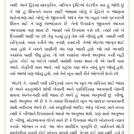
નથી
.
અને હિંદમાં
સાંસ્કૃતિક
,
તાત્ત્વિક દૃષ્ટિએ કેટલીક વાર હું જોઉં છું
કે જો હું શિસ્તને ખાતર સાદી ભાષામાં બોલું
કે હિંદને ન જાણતા
શ્રોતાગણ માટે બોલું તો જીવનની અંદર તેમ જ બહાર બન્ને પ્રકારની
શિસ્ત માટે તે ઘણું લાભદાયક છે
.
તેનો ઉપયોગ જીવનને આકાર
આપવામાં પણ થાય છે
.
જ્યારે તમે ઉપવાસ કરો છો
,
ત્યારે તમે બે
દિવસથી પાણી પર છો તેવું કહ્યું હતું તેમ તમે નોંધ્યું હશે
.
તમારી બધી
,
,
ઇન્દ્રિયો
ખાસ કરીને ગંધ
સ્પર્શ
,
સ્વાદની
.
તેઓ એટલા જાગૃત થઈ
ગયા હશે
કે તમને પાણીની ગંધ પણ આવી હશે
.
જો તમે અગાઉ
ક્યારેય પાણી પીધું હોય
,
તો તમે ક્યારેય ગંધનો અનુભવ કર્યો નહી
હોય
.
કોઈ ચા લઈને તમારી પાસેથી પસાર થાય તો એ ચાની વાસ
,
,
આવે
કોફીની વાસ આવે
.
તમે પહેલા પણ એક નાનું ફૂલ જોયું હશે
,
તમે આજે પણ જોયું હશે
તમે તેને ખૂબ સારી રીતે ઓળખી શકો છો
.
એટલે કે
,
તમારી બધી ઇન્દ્રિયો
તરત જ ખૂબ જ સક્રિય થઈ જાય
છે અને વસ્તુઓને શોષી લેવાની અને પ્રતિક્રિયા આપવાની તેમની
ક્ષમતા અનેકગણી વધી જાય છે અને હું આમાં અનુભવી છું
.
બીજું
,
મારો અનુભવ એ છે કે તે તમારા વિચારોને ખૂબ જ ધારદાર બનાવવાની
,
,
સાથે નવીનતા આપે છે
તમે સંપૂર્ણપણે આઉટ ઓફ બોક્સ
મને ખબર
,
નથી કે બીજાને ઉપવાસનો આવો જ અનુભવ થશે
પણ મારો અનુભવ
છે
.
બીજું
,
મોટાભાગના લોકો માને છે
કે ઉપવાસ એટલે ખોરાકનો ત્યાગ
,
કરવો
.
ભોજન ન કરો
.
આ એક શારીરિક પ્રવૃત્તિ છે
વ્યક્તિને થોડી
,
,
મુશ્કેલીના કારણે કોઈ ખોરાક મળ્યો નથી
પેટમાં કંઈ ગયું નથી
હવે તે