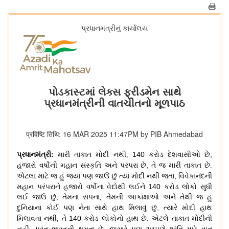
પ્રધાનમંત્રીનું કાર્યાલય
પોડકાસ્ટમાં લેક્સ ફ્રીડમેન સાથે
પ્રધાનમંત્રીની વાતચીતનો મૂળપાઠ
प्रविष्टि तिथि: 16 MAR 2025 11:47PM by PIB Ahmedabad
140
,
પ્રધાનમંત્રી
:
મારી તાકાત મોદી નથી
,
કરોડ દેશવાસીઓ છે
,
હજારો વર્ષોની મહાન સંસ્કૃતિ અને પરંપરા છે
તે જ મારી તાકાત છે
.
,
એટલા માટે જ હું જ્યાં પણ જાઉં છું ત્યાં મોદી નથી જતા
વિવેકાનંદની
140
મહાન પરંપરાને હજારો વર્ષોના વેદોથી લઈને
કરોડ લોકો સુધી
લઈ જાઉ છું
,
તેમના સપના
,
તેમની આકાંક્ષાઓ અને તેથી જ હું
,
દુનિયાના કોઈ પણ નેતા સાથે હાથ મિલાવું છું
ત્યારે મોદી હાથ
140
મિલાવતા નથી
,
તે
કરોડ લોકોનો હાથ છે
.
એટલે તાકાત મોદીની