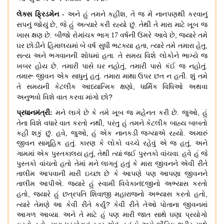
,
લેક્સ ફ્રિડમેન
-
અને હું તમને કહીશ
તે જ મેં નાનપણથી કરવાનું
,
સપનું જોયું છે
જે હું અત્યારે કરી રહ્યો છું
.
તેથી તે મારા માટે ખૂબ જ
,
ખાસ ક્ષણ છે
.
બીજો રોમાંચક ભાગ
17
વર્ષની ઉંમરે આવે છે
જ્યારે તમે
,
,
ઘર છોડીને હિમાલયમાં બે વર્ષ સુધી ભટક્યા હતા
ત્યારે તમે તમારા હેતુ
સત્ય અને ભગવાનની શોધમાં હતા
.
તે સમય વિશે લોકોને ભાગ્યે જ
,
ખબર હોય છે
.
તમારી પાસે ઘર નહોતું
તમારી પાસે કંઈ જ નહોતું
.
તમારૂ જીવન એક સાધુનું હતું
.
તમારા માથા ઉપર છત ન હતી
.
શું તમે
,
તે સમયની કેટલીક આધ્યાત્મિક ક્ષણો
ધાર્મિક વિધિઓ અથવા
?
અનુભવો વિશે વાત કરવા માંગો છો
,
પ્રધાનમંત્રી
:
મને લાગે છે કે તમે ખૂબ જ મહેનત કરી છે
.
જુઓ
હું
,
તેના વિશે વધારે વાત કરતો નથી
પરંતુ હું તમને કેટલીક બાહ્ય બાબતો
કહી શકું છું
.
હવે
,
જુઓ
,
હું એક નાનકડી જગ્યાએ રહ્યો
.
અમારું
જીવન સામૂહિક હતું
.
કારણ કે લોકો વચ્ચે રહેવું એ જ હતું
,
અને
,
ગામમાં એક પુસ્તકાલય હતું
તેથી ત્યાં જઈ પુસ્તકો વાંચવા
.
હવે હું જે
પુસ્તકો વાંચતો હતો તેમાં મને લાગતું હતું કે મારા જીવનને એવી રીતે
તાલીમ આપવાની મારી ઇચ્છા છે કે આપણે પણ આપણા જીવનને
તાલીમ આપીએ
.
જ્યારે હું સ્વામી વિવેકાનંદજીનો અભ્યાસ કરતો
,
,
હતો
જ્યારે હું છત્રપતિ શિવાજી મહારાજનો અભ્યાસ કરતો હતો
?
ત્યારે તેમણે આ કેવી રીતે કર્યું
કેવી રીતે તેઓ પોતાના જીવનમાં
આગળ આવ્યા
.
અને તે માટે હું પણ મારી જાત સાથે ઘણા પ્રયોગો