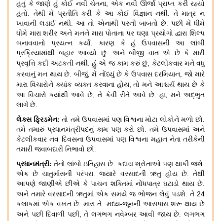
,
હતું કે જાણે હું કોઈ નવી ચેતના
એક નવી ઊર્જા પ્રાપ્ત કરી રહ્યો
હતો
.
તેથી મેં પ્રતીતિ કરી કે આ કોઈ વિજ્ઞાન નથી
.
તે માત્ર ન
ખાવાની લડાઈ નથી
.
આ તો એનાથી પરની બાબતો છે
.
પછી મેં ધીમે
ધીમે મારા શરીર અને મનને મારા પોતાના પર ઘણા પ્રયોગો દ્વારા શિલ્પ
બનાવવાનો પ્રયત્ન કર્યો
.
કારણ કે હું ઉપવાસની આ લાંબી
પ્રક્રિયામાંથી બહાર આવ્યો છું
.
અને બીજી વાત એ છે કે મારી
,
પ્રવૃત્તિ કદી અટકતી નથી
.
હું એ જ કામ કરું છું
કેટલીકવાર મને વધુ
કરવાનું મન થાય છે
.
બીજું
,
મેં નોંધ્યું છે કે
ઉપવાસ દરમિયાન
,
જો મારે
,
મારા વિચારોને ક્યાંક વ્યક્ત કરવાના હોય
તો મને આશ્ચર્ય થાય છે કે
,
આ વિચારો ક્યાંથી આવે છે
તે કેવી રીતે આવે છે
.
હા
,
મને અદ્ભુત
લાગે છે
.
લેક્સ ફ્રિડમેન
:
તો તમે ઉપવાસમાં પણ વિશ્વના મોટા લોકોને મળો છો
.
તમે તમારું પ્રધાનમંત્રીપદનું કામ પણ કરો છો
.
તમે ઉપવાસમાં અને
કેટલીકવાર નવ દિવસના ઉપવાસમાં પણ વિશ્વના મહાન નેતા તરીકેની
તમારી જવાબદારી નિભાવો છો
.
પ્રધાનમંત્રી:
તેનો લાંબો ઇતિહાસ છે
.
કદાચ શ્રોતાઓ પણ થાકી જશે
.
એક છે ચાતુર્માસની પરંપરા
.
જ્યારે વરસાદની ઋતુ હોય છે
.
તેથી
આપણે જાણીએ છીએ કે પાચન શક્તિમાં નોંધપાત્ર ઘટાડો થાય છે
.
24
અને તમારે વરસાદની ઋતુમાં એક સમયે જ ભોજન લેવું પડશે
.
તે
કલાકમાં એક વખત છે
.
મારા તે મધ્ય
-
જૂનની આસપાસ શરૂ થાય છે
,
અને પછી દિવાળી પછી
તે લગભગ નવેમ્બર આવી જાય છે
.
લગભગ