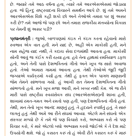
,
છે
.
જ્યારે તમે આઠ વર્ષના હતા
ત્યારે તમે આરએસએસમાં જોડાયા
હતા
.
જે હિન્દુ રાષ્ટ્રવાદના વિચારને સમર્થન આપે છે
.
શું તમે અમને
આરએસએસ વિશે કહી શકો છો અને તેઓએ તમારા પર શું અસર
?
કરી છે
તમે આજે જે પણ છો અને તમારા રાજકીય મંતવ્યોના વિકાસ
?
પર તેમની શું અસર પડી
,
પ્રધાનમંત્રી
:
જુઓ
બાળપણમાં કંઇક ને કંઇક કરતા રહેવાનો મારો
.
,
,
સ્વભાવ એક વાત હતી
મને યાદ છે
અહીં એક માકોસી હતી
મને
,
નામ સહેજ યાદ નથી
તે કદાચ સેવા દળમાંથી આવતા હતા
.
માકોસી
સોની આવું જ કંઈક કરી રહ્યા હતા
.
હવે તેના હાથમાં રમતિયાળ ડફલ
,
હતો
અને તેની પાસે દેશભક્તિનાં ગીતો અને ખૂબ જ સારો અવાજ
હતો
.
તેઓ અમારા ગામમાં આવતા હતા
.
તેથી તેઓએ જુદી જુદી
જગ્યાએ કાર્યક્રમો કર્યા હતા
.
તેથી હું ફક્ત એક પાગલ માણસની
જેમ તેમને સાંભળવા ગયો
.
હું આખી રાત તેમના દેશભક્તિના ગીતો
,
સાંભળતો હતો
.
મને ખૂબ મજા આવી
મને ખબર નથી કેમ
.
એ જ રીતે
,
મારી પાસે રાષ્ટ્રીય સ્વયંસેવક સંઘ
(
આરએસએસ
)
ની શાખા હતી
,
શાખામાં રમત
-
ગમત અને રમતો પણ હતી
પણ દેશભક્તિનાં ગીતો હતાં
.
,
,
તેથી
,
મન તેનો ખૂબ આનંદ માણતું હતું
તે હૃદયને સ્પર્શતું હતું
તે સારું
લાગતું હતું
.
તેથી અમે આ રીતે સંઘમાં આવ્યા
.
એટલે મને સંઘનો એક
સંસ્કાર મળ્યો છે કે તમે જે પણ વિચારો કરો
,
અભ્યાસ કરો તો પણ
વિચાર કરો
,
કે મારે
એટલો બધો અભ્યાસ કરવો જોઈએ કે તે દેશ માટે
ઉપયોગી થશે
.
જો હું કસરત કરું
તો હું એવી
રીતે કસરત કરું કે મારું