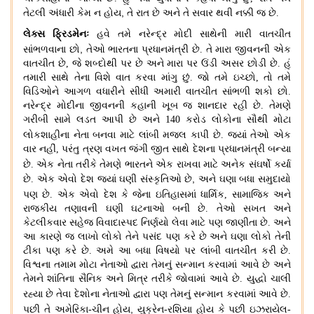
,
તેટલી અંધારી કેમ ન હોય
તે રાત છે અને તે સવાર થવી નક્કી જ છે
.
લેક્સ ફ્રિડમેનઃ
હવે તમે નરેન્દ્ર મોદી સાથેની મારી વાતચીત
,
સાંભળવાના છો
તેઓ ભારતના પ્રધાનમંત્રી છે
.
તે મારા જીવનની
એક
વાતચીત છે, જે શબ્દોથી પર છે અને મારા પર ઉંડી અસર છોડી છે
.
હું
તમારી સાથે તેના વિશે વાત કરવા માંગુ છું
.
જો તમે ઇચ્છો
,
તો તમે
વિડિઓને આગળ વધારીને સીધી અમારી વાતચીત સાંભળી શકો છો
.
નરેન્દ્ર મોદીના જીવનની કહાની ખૂબ જ શાનદાર રહી છે
.
તેમણે
ગરીબી સામે લડત આપી છે અને 140 કરોડ લોકોના સૌથી મોટા
લોકશાહીના નેતા બનવા માટે લાંબી મજલ કાપી છે
.
જ્યાં તેઓ
એક
વાર નહીં
,
પરંતુ ત્રણ વખત જંગી જીત સાથે દેશના પ્રધાનમંત્રી બન્યા
છે
.
એક નેતા તરીકે
તેમણે ભારતને એક રાખવા માટે અનેક સંઘર્ષો કર્યા
,
છે
.
એક એવો દેશ જ્યાં ઘણી સંસ્કૃતિઓ છે
અને ઘણા બધા સમુદાયો
પણ છે
.
એક એવો દેશ કે જેના
ઇતિહાસમાં ધાર્મિક
,
સામાજિક અને
રાજકીય તણાવની ઘણી ઘટનાઓ બની છે
.
તેઓ સખત અને
કેટલીકવાર સહેજ વિવાદાસ્પદ નિર્ણયો લેવા માટે પણ જાણીતા છે
.
અને
આ કારણે જ લાખો લોકો તેને પસંદ પણ કરે છે અને ઘણા લોકો તેની
ટીકા પણ કરે છે
.
અમે આ બધા વિષયો પર લાંબી વાતચીત કરી છે
.
વિશ્વના તમામ મોટા નેતાઓ દ્વારા તેમનું સન્માન કરવામાં આવે છે અને
તેમને શાંતિના સૈનિક અને મિત્ર તરીકે જોવામાં આવે છે
.
યુદ્ધો ચાલી
રહ્યા છે તેવા દેશોના
નેતાઓ દ્વારા પણ તેમનું સન્માન કરવામાં આવે છે
.
,
પછી તે અમેરિકા
-
ચીન હોય
યુક્રેન
-
રશિયા
હોય કે પછી ઇઝરાયેલ
-