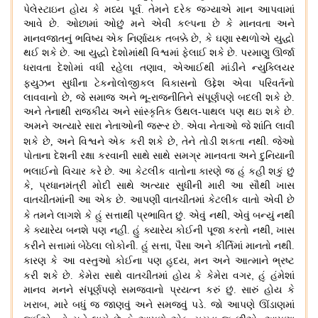
પેલેસ્ટાઇન હોય કે મધ્ય પૂર્વ
.
તેમને દરેક જગ્યાએ માન આપવામાં
આવે છે
.
ઓછામાં ઓછું મને એવી કલ્પના છે કે માનવતા અને
,
માનવજાતનું ભવિષ્ય એક નિર્ણાયક તબક્કે છે
કે ઘણા સ્થળોએ યુદ્ધો
થઈ શકે છે
.
આ યુદ્ધો દેશોમાંથી વિશ્વમાં ફેલાઈ શકે છે
.
પરમાણુ ઊર્જા
,
ધરાવતા દેશોમાં વધી રહેલા તણાવ
એઆઈથી માંડીને ન્યુક્લિયર
ફ્યુઝન સુધીના ટેકનોલોજીકલ વિકાસનો
ઉદ્દેશ એવા પરિવર્તનો
લાવવાનો છે, જે સમાજ અને ભૂ
-
રાજનીતિને સંપૂર્ણપણે બદલી શકે છે
.
અને તેનાથી રાજકીય અને સાંસ્કૃતિક ઉથલ-પાથલ પણ થઇ શકે છે
.
અમને અત્યારે સારા નેતાઓની જરૂર છે
.
એવા નેતાઓ જે શાંતિ લાવી
,
શકે
છે
,
અને વિશ્વને એક કરી શકે છે
તેને તોડી શકતા નથી
.
જેઓ
પોતાના દેશની રક્ષા કરવાની સાથે સાથે સમગ્ર માનવતા અને દુનિયાની
ભલાઈનો વિચાર કરે છે
.
આ કેટલીક વાતોના કારણે જ હું કહી
શકું છું
કે
,
પ્રધાનમંત્રી મોદી સાથે અત્યાર સુધીની મારી આ સૌથી ખાસ
વાતચીતમાંની આ એક છે
.
આપણી વાતચીતમાં કેટલીક વાતો એવી છે
,
કે તમને લાગશે કે હું સત્તાથી પ્રભાવિત છું
.
એવું નથી
એવું બન્યું નથી
,
કે ક્યારેય બનશે પણ નહીં
.
હું ક્યારેય કોઈની પૂજા કરતો નથી
ખાસ
કરીને સત્તામાં બેઠેલા લોકોની
.
હું
સત્તા
,
પૈસા અને કીર્તિમાં માનતો નથી.
,
કારણ કે આ વસ્તુઓ કોઈના પણ હૃદય
મન અને આત્માને ભ્રષ્ટ
,
કરી શકે છે
.
કેમેરા સાથે વાતચીતમાં હોય કે કેમેરા વગર
હું હંમેશાં
માનવ મનને સંપૂર્ણપણે સમજવાનો પ્રયત્ન કરું છું
.
સારું હોય કે
,
ખરાબ
મારે બધું જ જાણવું અને સમજવું પડે
.
જો આપણે ઊંડાણમાં