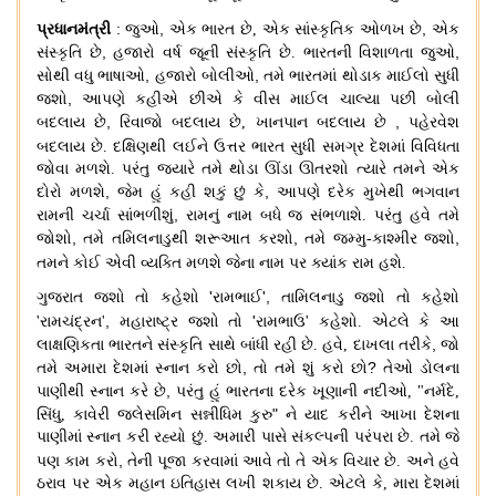
:
,
,
પ્રધાનમંત્રી
જુઓ
એક
ભારત છે
,
એક સાંસ્કૃતિક ઓળખ છે
એક
,
,
સંસ્કૃતિ છે
હજારો વર્ષ જૂની સંસ્કૃતિ છે
.
ભારતની વિશાળતા જુઓ
,
,
સોથી વધુ ભાષાઓ
હજારો બોલીઓ
તમે ભારતમાં થોડાક માઈલો સુધી
,
જશો
આપણે કહીએ છીએ કે વીસ માઈલ ચાલ્યા પછી બોલી
,
,
બદલાય છે
રિવાજો બદલાય છે
,
ખાનપાન બદલાય છે
પહેરવેશ
બદલાય છે
.
દક્ષિણથી લઈને ઉત્તર ભારત સુધી
સમગ્ર દેશમાં વિવિધતા
જોવા મળશે
.
પરંતુ જ્યારે તમે થોડા ઊંડા ઊતરશો ત્યારે તમને એક
,
,
દોરો મળશે
જેમ હું કહી શકું છું કે
આપણે દરેક મુખેથી ભગવાન
,
રામની ચર્ચા સાંભળીશું
રામનું નામ બધે જ સંભળાશે
.
પરંતુ હવે તમે
,
,
,
જોશો
તમે તમિલનાડુથી શરૂઆત કરશો
તમે જમ્મુ
-
કાશ્મીર જશો
તમને કોઈ એવી વ્યક્તિ
મળશે જેના નામ પર ક્યાંક રામ હશે
.
'
',
ગુજરાત જશો તો કહેશો
રામભાઈ
તામિલનાડુ જશો તો કહેશો
,
'
'
રામચંદ્રન
'
મહારાષ્ટ્ર જશો તો
રામભાઉ
'
કહેશો
.
એટલે કે
આ
,
લાક્ષણિકતા ભારતને સંસ્કૃતિ સાથે બાંધી રહી છે
.
હવે
,
દાખલા તરીકે
જો
,
?
તમે અમારા દેશમાં સ્નાન કરો છો
તો તમે શું કરો છો
તેઓ ડોલના
,
પાણીથી સ્નાન કરે છે
પરંતુ હું ભારતના દરેક ખૂણાની નદીઓ
, "
નર્મદે
,
"
સિંધુ
,
કાવેરી જલેસમિન સન્નીધિમ કુરુ
ને યાદ કરીને આખા દેશના
પાણીમાં સ્નાન કરી રહ્યો છું
.
અમારી પાસે સંકલ્પની પરંપરા છે
.
તમે જે
,
પણ કામ કરો
તેની પૂજા કરવામાં આવે તો
તે એક વિચાર છે
.
અને હવે
ઠરાવ પર એક મહાન ઇતિહાસ લખી શકાય છે
.
એટલે કે
,
મારા દેશમાં