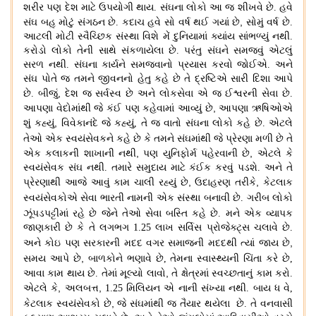
શરીર પણ દેશ માટે ઉપયોગી થાય
.
સંઘના લોકો આ જ શીખવે છે
.
હવે
,
સંઘ બહુ મોટું સંગઠન છે
.
કદાચ હવે સો વર્ષ થઈ ગયાં છે
સોમું વર્ષ છે
.
આટલી મોટી સ્વૈચ્છિક સંસ્થા વિશે મેં દુનિયામાં ક્યાંય સાંભળ્યું નથી
.
કરોડો લોકો તેની સાથે સંકળાયેલા છે
.
પરંતુ સંઘને સમજવું એટલું
સરળ નથી
.
સંઘના કાર્યને સમજવાનો પ્રયાસ કરવો જોઈએ
.
અને
સંઘ પોતે જ તમને જીવનનો હેતુ કહે છે તે દ્રષ્ટિએ સારી દિશા આપે
,
છે
.
બીજું
દેશ જ સર્વસ્વ છે અને લોકસેવા એ જ ઈશ્વરની સેવા છે
.
,
આપણા વેદોમાંથી જે કંઈ પણ કહેવામાં આવ્યું છે
આપણા ઋષિઓએ
,
શું કહ્યું
વિવેકાનંદે જે કહ્યું
,
તે જ વાતો સંઘના લોકો કહે છે
.
એટલે
તેઓ એક સ્વયંસેવકને કહે છે કે તમને સંઘમાંથી
જે પ્રેરણા મળી છે તે
,
,
એક કલાકની શાખાની નથી
પણ યુનિફોર્મ પહેરવાની છે
એટલે કે
સ્વયંસેવક સંઘ નથી
.
તમારે સમુદાય માટે કંઈક કરવું પડશે
.
અને તે
,
,
પ્રેરણાથી આજે આવું કામ ચાલી રહ્યું છે
ઉદાહરણ તરીકે
કેટલાક
સ્વયંસેવકોએ સેવા ભારતી નામની એક સંસ્થા બનાવી છે
.
ગરીબ
લોકો
ઝૂંપડપટ્ટીમાં રહે છે
જેને તેઓ સેવા બસ્તિ કહે છે
.
મને એક વ્યાપક
જાણકારી છે કે તે લગભગ 1.25 લાખ સર્વિસ પ્રોજેક્ટ્સ ચલાવે છે
.
,
અને કોઇ પણ સરકારની મદદ વગર
સમાજની મદદથી
ત્યાં જાય છે
,
સમય આપે છે
બાળકોને ભણાવે છે
,
તેમના સ્વાસ્થ્યની ચિંતા
કરે છે
,
,
આવા કામ થાય છે
.
તેમાં મૂલ્યો લાવો
તે ક્ષેત્રમાં સ્વચ્છતાનું કામ કરો
.
,
,
એટલે કે
અલબત્ત
1.25
મિલિયન એ નાની સંખ્યા નથી
.
બાય ધ વે
,
,
કેટલાક સ્વયંસેવકો છે
જે સંઘમાંથી જ તૈયાર થયેલા છે
.
તે વનવાસી