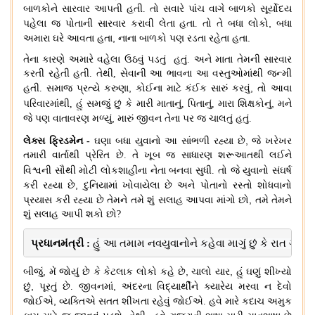
બાળકોને સારવાર આપતી હતી
.
તો સવારે પાંચ વાગે બાળકો સૂર્યોદય
,
પહેલા જ પોતાની સારવાર કરાવી લેતા હતા
.
તો તે બધા લોકો
બધા
,
.
અમારા ઘરે આવતા હતા
નાના બાળકો પણ રડતા રહેતા હતા
તેના કારણે અમારે વહેલા ઉઠવું પડતું હતું
.
અને માતા તેમની સારવાર
કરતી રહેતી હતી
.
તેથી
,
સેવાની આ ભાવના આ વસ્તુઓમાંથી જન્મી
,
,
હતી
.
સમાજ પ્રત્યે કરુણા
કોઈના માટે કંઈક સારું કરવું
તો આવા
,
પરિવારમાંથી
,
હું સમજું
છું કે મારી
માતાનું
,
પિતાનું
,
મારા શિક્ષકોનું
મને
,
જે પણ વાતાવરણ મળ્યું
મારું જીવન તેના પર જ ચાલતું હતું
.
,
લેક્સ ફ્રિડમેન
-
ઘણા બધા યુવાનો
આ સાંભળી રહ્યા છે
જે ખરેખર
તમારી વાર્તાથી પ્રેરિત છે
.
તે ખૂબ જ સાધારણ શરૂઆતથી લઈને
વિશ્વની સૌથી મોટી લોકશાહીના નેતા બનવા સુધી
.
તો જે યુવાનો
સંઘર્ષ
,
કરી રહ્યા છે
દુનિયામાં ખોવાયેલા છે અને પોતાનો રસ્તો શોધવાનો
,
પ્રયાસ કરી રહ્યા છે તેમને તમે શું સલાહ આપવા માંગો છો
તમે તેમને
શું સલાહ આપી શકો છો
?
પ્રધાનમંત્રી 
: 
હું આ તમામ નવયુવાનોને કહેવા માગું છું કે રાત ગમે 
,
,
,
બીજું
મેં જોયું છે કે કેટલાક લોકો કહે છે
ચાલો યાર
હું ઘણું શીખ્યો
,
,
છું
પૂરતું છે. જીવનમાં
અંદરના વિદ્યાર્થીને ક્યારેય મરવા ન દેવો
,
જોઈએ
વ્યક્તિએ સતત શીખતા રહેવું જોઈએ. હવે મારે કદાચ અમુક