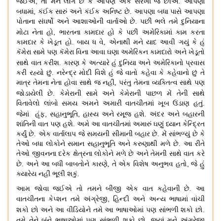
,
જઈએ
તો મને લાગે છે કે આપણે એક સરખા જ છીએ
.
આપણા
,
બધામાં
કંઈક સારું અને કંઈક અનિષ્ટ છે
.
આપણા બધા પાસે આપણા
પોતાના સંઘર્ષો અને આશાઓની વાર્તાઓ છે
.
પછી ભલે તમે દુનિયાના
,
મોટા નેતા હો
ભારતના કામદાર
હો કે પછી અમેરિકામાં કામ કરતા
કામદાર કે ખેડૂત હો
.
બાય ધ વે
,
એનાથી મને યાદ આવી ગયું કે હું
કૅમેરા સામે પણ કૅમેરા વિના આવા ઘણા અમેરિકન કામદારો અને ખેડૂતો
સાથે વાત કરીશ.
કારણ કે અત્યારે હું દુનિયા અને અમેરિકાનો પ્રવાસ
કરી રહ્યો છું
.
નરેન્દ્ર મોદી વિશે હું જે વાતો કહેવા કે કહેવાનો છું તે
માત્ર તેમના નેતા હોવા સાથે જ નહીં
,
પરંતુ તેમના વ્યક્તિત્વ સાથે પણ
જોડાયેલી છે
.
કેમેરાની સામે અને કેમેરાની પાછળ મેં તેની સાથે
વિતાવેલો લાંબો સમય અમને અમારી વાતચીતમાં ખૂબ ઉંડાણ હતું.
,
,
જેમાં
હૂંફ
સહાનુભૂતિ
હાસ્ય અને રમૂજ હશે
.
અંદર અને બહારની
શાંતિની વાત પણ હશે
.
અમે આ વાતચીતમાં અમારું ઘણું ધ્યાન કેન્દ્રિત
કર્યું છે
.
એક વાર્તાલાપ જે સમયની સીમાની બહાર છે
.
મેં સાંભળ્યું છે કે
તેઓ બધા લોકોને સમાન સહાનુભૂતિ અને કરુણાથી મળે છે
.
આ રીતે
તેઓ જીવનના દરેક ક્ષેત્રના લોકોને મળે છે અને તેમની સાથે વાત કરે
,
છે
.
અને આ બધી બાબતોને કારણે
,
તે એક વિશેષ અનુભવ હતો
જે હું
ક્યારેય નહીં ભૂલી શકું
.
આમ જોવા જઈએ તો તમને બીજી એક વાત કહેવાની છે. આ
,
વાતચીતના કેપ્શન તમે અંગ્રેજી
હિન્દી અને અન્ય ભાષામાં વાંચી
શકો છો
અને આ વીડિયોને તમે આ ભાષાઓમાં પણ સાંભળી શકો છો
.
,
તમે તેને બંને ભાષાઓમાં પણ સાંભળી શકો છો
જ્યાં મને અંગ્રેજી