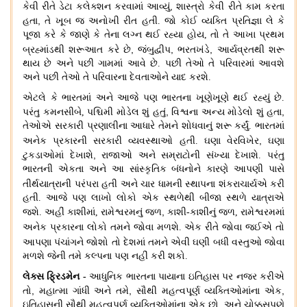
,
કેવી રીતે ડેટા કલેક્શન કરવામાં આવ્યું
શાસ્ત્રો કેવી રીતે કામ કરતા
,
હતા
તે ખૂબ જ અનોખી રીત હતી
.
જો કોઈ વ્યક્તિ પ્રતિજ્ઞા લે કે
પૂજા કરે કે જાણે કે તેના લગ્ન થઈ રહ્યા હોય
,
તો તે આખા પ્રથમ
,
,
,
બ્રહ્માંડથી શરૂઆત કરે છે
જંબુદ્વીપ
ભરતખંડે
આર્યવ્રતથી
શરૂ
થાય છે અને પછી ગામમાં આવે છે
.
પછી તેઓ તે પરિવારમાં આવશે
અને પછી તેઓ તે પરિવારના દેવતાઓને યાદ કરશે
.
એટલે કે ભારતમાં અને આજે પણ ભારતના ખૂણેખૂણે થઈ રહ્યું છે
.
,
,
પરંતુ કમનસીબે
,
પશ્ચિમી મોડેલ શું હતું
વિશ્વના અન્ય મોડેલો શું હતા
તેઓએ સરકારી પ્રણાલીના આધારે તેમને શોધવાનું શરૂ કર્યું
.
ભારતમાં
,
અનેક પ્રકારની સરકારી વ્યવસ્થાઓ હતી
.
ઘણા વેરવિખેર
ઘણા
,
ટુકડાઓમાં દેખાશે
રાજાઓ અને સમ્રાટોની સંખ્યા દેખાશે
.
પરંતુ
ભારતની એકતા અને આ સાંસ્કૃતિક બંધનોને કારણે આપણી પાસે
તીર્થયાત્રાની પરંપરા હતી અને
ચાર ધામની સ્થાપના શંકરાચાર્યએ કરી
હતી
.
આજે પણ લાખો લોકો એક સ્થળેથી બીજા સ્થળે યાત્રાએ
,
જશે
.
અહીં કાશીમાં
,
રામેશ્વરમનું જળ
કાશી-કાશીનું જળ
,
રામેશ્વરમમાં
અનેક પ્રકારના લોકો તમને જોવા મળશે
.
એક રીતે
જોવા જઈએ તો
આપણા પંચાંગને
જોશો તો દેશમાં તમને એવી ઘણી બધી વસ્તુઓ જોવા
મળશે જેની તમે કલ્પના પણ નહીં કરી શકો
.
લેક્સ ફ્રિડમેન
-
આધુનિક ભારતના પાયાના ઇતિહાસ પર નજર કરીએ
,
,
,
તો
મહાત્મા ગાંધી અને તમે
સૌથી મહત્વપૂર્ણ વ્યક્તિઓમાંના એક
ઇતિહાસની સૌથી મહત્વપૂર્ણ વ્યક્તિઓમાંના એક છો
,
અને ચોક્કસપણે