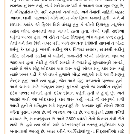
,
સમજવાનું શરૂ કર્યું
,
ત્યારે મને ખબર પડી કે અમારું ગામ ખૂબ જૂનું છે
,
તે ઐતિહાસિક છે
.
પછી સ્કૂલમાં ચર્ચા થઈ
અને તેમાંથી માહિતી બહાર
આવવા લાગી
.
પાછળથી ચીને કદાચ એક ફિલ્મ બનાવી હતી
.
અને મેં
છાપામાં ક્યાંક એ ફિલ્મ વિશે વાંચ્યું હતું
કે ચીની ફિલસૂફ હ્યુએન
ત્સાંગ
લાંબા સમયથી મારા ગામમાં રહ્યા હતા. તેઓ ઘણી સદીઓ
પહેલાં આવ્યા હતા
.
એ રીતે તે બૌદ્ધ શિક્ષણનું એક મહાન કેન્દ્ર હતું
.
તેથી મને તેના વિશે ખબર પડી
.
અને સંભવતઃ 1400ની સાલમાં તે બૌદ્ધ
,
ધર્મનું કેન્દ્ર હતું
.
બારમી સદીનું એક વિજય સ્મારક
સત્તરમી સદીનું
મંદિર
,
સોળમી સદીમાં બે બહેનો
,
તાના-રીરી જેઓ સંગીતના ખૂબ જ
,
જાણકાર હતા
.
તેથી હું
જોઈ શક્યો કે જ્યારે હું મુખ્યમંત્રી બન્યો
ત્યારે મેં એક મોટું ખોદકામ કામ શરૂ કર્યું
.
ખોદકામનું કામ શરૂ કર્યું
ત્યારે ખબર પડી કે એ વખતે હજારો બૌદ્ધ સાધુઓ માટે આ શિક્ષણનું
,
કેન્દ્ર હતું
.
અને ત્યાં બુદ્ધ
જૈન અને હિંદુ પરંપરાનો પ્રભાવ હતો
.
અને અમારા માટે ઇતિહાસ માત્ર પુસ્તકો પૂરતો જ મર્યાદિત નહોતો
.
,
દરેક પથ્થર બોલતો હતો
દરેક દીવાલ કહેતી હતી કે હું શું છું
.
અને
,
જ્યારે અમે આ ખોદકામનું કામ શરૂ કર્યું
ત્યારે જે વસ્તુઓ મળી
2800
આવી હતી તે ઇતિહાસ માટે મહત્વપૂર્ણ છે
.
અત્યાર સુધી તેમને
,
,
વર્ષના પુરાવા મળ્યા છે
જે એકદમ અખંડ છે
આ શહેરમાં
2800
વર્ષથી
2800
વસવાટ છે
,
માનવજીવન છે
અને
વર્ષથી તેનો વિકાસ કેવી રીતે
થયો છે
.
હવે ત્યાં લોકો માટે આંતરરાષ્ટ્રીય સ્તરનું મ્યુઝિયમ પણ
બનાવવામાં
આવ્યું છે
.
ખાસ કરીને આર્કિયોલોજીના
વિદ્યાર્થીઓ માટે