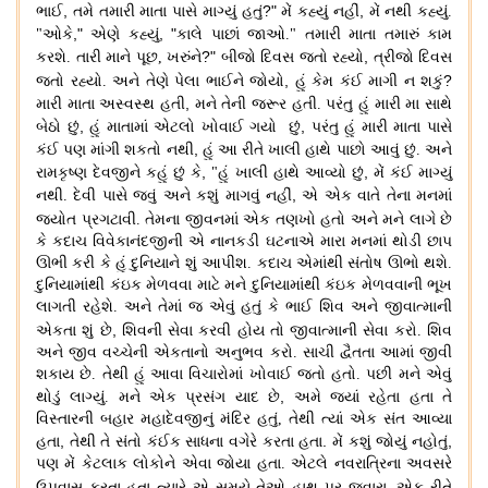
,
?"
,
ભાઈ
તમે તમારી માતા પાસે માગ્યું હતું
મેં કહ્યું નહીં
મેં નથી કહ્યું
.
,"
, "
"
ઓકે
એણે કહ્યું
કાલે પાછાં જાઓ
."
તમારી માતા તમારું કામ
?"
,
કરશે
.
તારી માને પૂછ
,
ખરુંને
બીજો દિવસ જતો રહ્યો
ત્રીજો દિવસ
,
?
જતો રહ્યો
.
અને તેણે
પેલા ભાઈને જોયો
હું કેમ કંઈ માગી ન શકું
,
મારી માતા અસ્વસ્થ હતી
મને તેની જરૂર હતી
.
પરંતુ હું મારી મા સાથે
,
,
બેઠો છું
હું માતામાં એટલો ખોવાઈ ગયો છું
પરંતુ હું મારી માતા પાસે
,
કંઈ પણ માંગી શકતો નથી
હું આ રીતે ખાલી હાથે પાછો આવું છું
.
અને
,
,
રામકૃષ્ણ દેવજીને કહું છું કે
"
હું ખાલી હાથે આવ્યો છું
મેં કંઈ માગ્યું
,
નથી
.
દેવી પાસે જવું અને કશું માગવું નહીં
એ એક વાતે તેના મનમાં
જ્યોત પ્રગટાવી
.
તેમના જીવનમાં એક તણખો હતો
અને
મને લાગે છે
કે કદાચ વિવેકાનંદજીની એ નાનકડી ઘટનાએ મારા મનમાં થોડી છાપ
ઊભી કરી કે હું દુનિયાને શું આપીશ
.
કદાચ એમાંથી સંતોષ ઊભો થશે
.
દુનિયામાંથી કંઇક મેળવવા માટે મને દુનિયામાંથી કંઇક મેળવવાની ભૂખ
લાગતી રહેશે
.
અને તેમાં જ એવું હતું કે ભાઈ શિવ અને જીવાત્માની
,
એકતા શું છે
શિવની સેવા કરવી હોય
તો જીવાત્માની સેવા કરો
.
શિવ
અને જીવ વચ્ચેની એકતાનો અનુભવ કરો
.
સાચી દ્વૈતતા આમાં જીવી
શકાય છે
.
તેથી હું આવા વિચારોમાં ખોવાઈ જતો હતો
.
પછી મને એવું
,
થોડું લાગ્યું
.
મને એક પ્રસંગ યાદ છે
અમે જ્યાં રહેતા હતા તે
વિસ્તારની બહાર મહાદેવજીનું મંદિર હતું
,
તેથી ત્યાં એક સંત આવ્યા
,
.
,
હતા
તેથી તે સંતો કંઈક સાધના વગેરે કરતા હતા
મેં કશું જોયું નહોતું
પણ મેં કેટલાક લોકોને એવા જોયા હતા
.
એટલે નવરાત્રિના અવસરે
ઉપવાસ કરતા હતા ત્યારે
એ સમયે તેઓ હાથ પર જવારા
,
એક રીતે