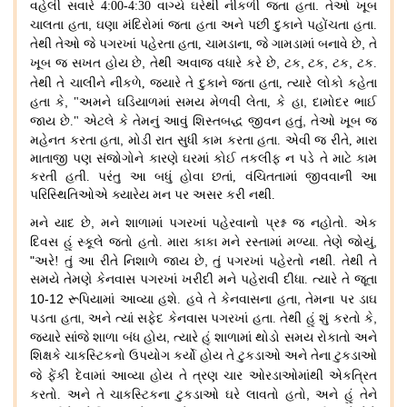
.
વહેલી સવારે
4:00-4:30
વાગ્યે ઘરેથી નીકળી જતા હતા
તેઓ ખૂબ
,
ચાલતા હતા
ઘણા મંદિરોમાં જતા હતા અને પછી દુકાને પહોંચતા હતા
.
,
તેથી તેઓ જે પગરખાં પહેરતા હતા
,
ચામડાના, જે ગામડામાં બનાવે છે
તે
,
,
,
,
,
ખૂબ જ સખત હોય છે
તેથી અવાજ વધારે કરે છે
ટક
ટક
ટક
ટક
.
તેથી તે ચાલીને નીકળે
,
જ્યારે તે દુકાને જતા હતા,
ત્યારે લોકો કહેતા
,
,
હતા કે
"
અમને ઘડિયાળમાં સમય મેળવી લેતા, કે હા
દામોદર ભાઈ
,
જાય છે
."
એટલે કે તેમનું આવું શિસ્તબદ્ધ જીવન હતું
તેઓ ખૂબ જ
,
મહેનત કરતા હતા
મોડી રાત સુધી કામ કરતા હતા
.
એવી જ રીતે
,
મારા
માતાજી પણ સંજોગોને કારણે ઘરમાં કોઈ તકલીફ ન પડે તે માટે કામ
કરતી હતી
.
પરંતુ આ બધું હોવા છતાં
,
વંચિતતામાં જીવવાની આ
પરિસ્થિતિઓએ ક્યારેય મન પર અસર કરી નથી
.
,
મને યાદ છે
મને શાળામાં પગરખાં પહેરવાનો પ્રશ્ન જ નહોતો
.
એક
,
દિવસ હું સ્કૂલે જતો હતો
.
મારા કાકા મને રસ્તામાં મળ્યા
.
તેણે જોયું
"
,
અરે
!
તું આ રીતે નિશાળે જાય છે
તું પગરખાં પહેરતો નથી
.
તેથી તે
સમયે તેમણે કેનવાસ પગરખાં ખરીદી મને પહેરાવી દીધા
.
ત્યારે તે જૂતા
10-12
,
રૂપિયામાં આવ્યા
હશે
.
હવે તે કેનવાસના હતા
તેમના પર ડાઘ
,
,
પડતા હતા
અને ત્યાં સફેદ કેનવાસ પગરખાં હતા
.
તેથી હું શું કરતો કે
,
જ્યારે સાંજે શાળા બંધ હોય
ત્યારે હું શાળામાં થોડો સમય રોકાતો અને
શિક્ષકે ચાકસ્ટિકનો ઉપયોગ કર્યો હોય તે ટુકડાઓ અને તેના ટુકડાઓ
જે ફેંકી દેવામાં
આવ્યા હોય તે ત્રણ ચાર ઓરડાઓમાંથી એકત્રિત
,
કરતો
.
અને તે ચાકસ્ટિકના ટુકડાઓ ઘરે લાવતો હતો
અને હું તેને