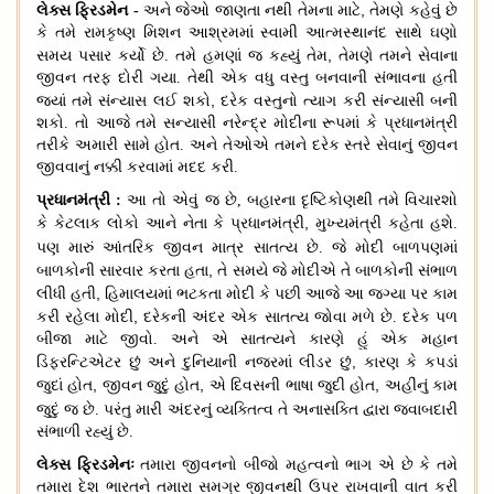
,
લેક્સ ફ્રિડમેન
-
અને જેઓ જાણતા નથી તેમના માટે
તેમણે કહેવું છે
કે તમે રામકૃષ્ણ મિશન આશ્રમમાં સ્વામી આત્મસ્થાનંદ સાથે ઘણો
,
સમય પસાર કર્યો છે
.
તમે હમણાં જ કહ્યું તેમ
તેમણે તમને સેવાના
જીવન તરફ દોરી ગયા
.
તેથી એક વધુ વસ્તુ બનવાની સંભાવના હતી
,
જ્યાં તમે સંન્યાસ લઈ શકો
દરેક વસ્તુનો ત્યાગ કરી સંન્યાસી બની
શકો
.
તો આજે તમે સન્યાસી નરેન્દ્ર મોદીના રૂપમાં કે પ્રધાનમંત્રી
તરીકે અમારી સામે હોત
.
અને તેઓએ તમને દરેક સ્તરે સેવાનું જીવન
જીવવાનું નક્કી કરવામાં મદદ કરી
.
પ્રધાનમંત્રી
:
આ તો એવું જ છે
,
બહારના દૃષ્ટિકોણથી તમે વિચારશો
,
કે કેટલાક લોકો આને નેતા કે પ્રધાનમંત્રી
મુખ્યમંત્રી કહેતા હશે
.
પણ મારું આંતરિક જીવન
માત્ર સાતત્ય છે
.
જે મોદી બાળપણમાં
,
બાળકોની સારવાર કરતા હતા
તે સમયે જે મોદીએ તે બાળકોની સંભાળ
,
લીધી હતી
હિમાલયમાં ભટકતા મોદી કે પછી આજે આ જગ્યા પર કામ
,
કરી રહેલા મોદી
દરેકની અંદર એક સાતત્ય જોવા મળે છે
.
દરેક પળ
બીજા માટે જીવો
.
અને એ સાતત્યને કારણે હું એક મહાન
,
ડિફરન્ટિએટર છું અને દુનિયાની નજરમાં લીડર છું
કારણ કે કપડાં
,
,
,
જુદાં હોત
જીવન જુદું હોત
એ દિવસની ભાષા જુદી હોત
અહીંનું કામ
જુદું જ છે
.
પરંતુ મારી
અંદરનું વ્યક્તિત્વ તે અનાસક્તિ દ્વારા જવાબદારી
સંભાળી રહ્યું છે
.
લેક્સ ફ્રિડમેનઃ
તમારા જીવનનો બીજો મહત્વનો ભાગ એ છે કે તમે
તમારા દેશ ભારતને તમારા સમગ્ર જીવનથી ઉપર રાખવાની વાત કરી