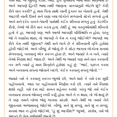
,
,
કામ માટે જ જીવવું પડશે
તેથી
હવે ગુજરાતી ભાષા મારી માતૃભાષા છે
?
અને આપણે હિન્દી ભાષા નથી જાણતા. વાક્ચાતુર્ય એટલે શું
કેવી
?
રીતે વાત કરવી
હું મારા પિતા સાથે ચાની દુકાન પર બેસતો હતો
.
તેથી
આટલી નાની ઉંમરે મને ઘણા બધા લોકોને મળવાનો મોકો મળતો હતો
અને મને દરેક વખતે તેમની પાસેથી કંઈક શીખવા મળતું હતું
.
કેટલીક
,
,
રીતો
તેઓ જે રીતે વાત કરતા હતા
તેથી હું આ વસ્તુઓમાંથી શીખતો
,
,
,
હતો કે હા
આપણે પણ
ભલે આજે આપણી પરિસ્થિતિ ન હોય
પરંતુ
?
જો તે ક્યારેય થાય
,
તો આપણે તે કેમ ન કરવું જોઈએ
આપણે આ
?
રીતે કેમ નથી જીવતા
તેથી મને લાગે છે કે શીખવાની વૃત્તિ હંમેશાં
હોવી જોઈએ
.
અને બીજું
,
મેં જોયું છે કે મોટા ભાગના લોકોના મનમાં
મેળવવાનું
,
બનવાનું એક સ્વપ્ન હોય છે, અને જ્યારે તે ન બને
,
ત્યારે
તેઓ નિરાશ થઈ જાય છે
.
અને તેથી જ જ્યારે પણ મને વાત કરવાની
,
,
તક મળે ત્યારે હું મારા મિત્રોને હંમેશાં કહું છું
"
ભાઈ
પ્રાપ્ત કરવા
,
અને બનવાના સપના જોવાને બદલે
કંઈક કરવાનું સપનું જોવો
." "
જ્યારે તમે તે કરવાનું સ્વપ્ન જુઓ
છો
,
અને ધારો કે તમે દસ સુધી
,
,
પહોંચવાનો
આઠ પર પહોંચવાનો નિર્ણય કરો છો
ત્યારે તમે નિરાશ
થશો નહીં
.
તમે દસ માટે સખત મહેનત કરશો
.
પરંતુ જો તમે કંઈક
,
બનવાના સપના જોવાનું નક્કી કર્યું હોય અને તે ન થાય
તો જે થયું છે
તે પણ તમને બોજ જેવું લાગવા માંડશે
.
અને તેથી જ તમારે તેને
,
,
,
જીવનમાં અજમાવવું જોઈએ
.
બીજું
મને શું મળ્યું
મને શું ન મળ્યું
, "
?"
,
મનમાં ભાવ ન હોવો જોઈએ
હું શું આપીશ
જુઓ
સંતોષ, તમે જે
આપ્યું છે તેના ગર્ભમાંથી જન્મે છે
.