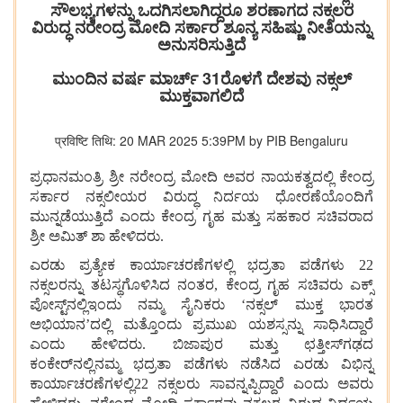
ಸೌಲಭ್ಯಗಳನ್ನು ಒದಗಿಸಲಾಗಿದ್ದರೂ ಶರಣಾಗದ ನಕ್ಸಲರ
ವಿರುದ್ಧ ನರೇಂದ್ರ ಮೋದಿ ಸರ್ಕಾರ ಶೂನ್ಯ ಸಹಿಷ್ಣು ನೀತಿಯನ್ನು
ಅನುಸರಿಸುತ್ತಿದೆ
ಮುಂದಿನ ವರ್ಷ ಮಾರ್ಚ್‌ 31ರೊಳಗೆ ದೇಶವು ನಕ್ಸಲ್‌
ಮುಕ್ತವಾಗಲಿದೆ
प्रविष्टि तिथि: 20 MAR 2025 5:39PM by PIB Bengaluru
ಪ್ರಧಾನಮಂತ್ರಿ ಶ್ರೀ ನರೇಂದ್ರ ಮೋದಿ ಅವರ ನಾಯಕತ್ವದಲ್ಲಿ ಕೇಂದ್ರ
ಸರ್ಕಾರ ನಕ್ಸಲೀಯರ ವಿರುದ್ಧ ನಿರ್ದಯ ಧೋರಣೆಯೊಂದಿಗೆ
ಮುನ್ನಡೆಯುತ್ತಿದೆ ಎಂದು ಕೇಂದ್ರ ಗೃಹ ಮತ್ತು ಸಹಕಾರ ಸಚಿವರಾದ
ಶ್ರೀ ಅಮಿತ್‌ ಶಾ ಹೇಳಿದರು.
ಎರಡು ಪ್ರತ್ಯೇಕ ಕಾರ್ಯಾಚರಣೆಗಳಲ್ಲಿ ಭದ್ರತಾ ಪಡೆಗಳು 22
ನಕ್ಸಲರನ್ನು ತಟಸ್ಥಗೊಳಿಸಿದ ನಂತರ, ಕೇಂದ್ರ ಗೃಹ ಸಚಿವರು ಎಕ್ಸ್‌
ಪೋಸ್ಟ್‌ನಲ್ಲಿಇಂದು ನಮ್ಮ ಸೈನಿಕರು ‘ನಕ್ಸಲ್‌ ಮುಕ್ತ ಭಾರತ
ಅಭಿಯಾನ’ದಲ್ಲಿ ಮತ್ತೊಂದು ಪ್ರಮುಖ ಯಶಸ್ಸನ್ನು ಸಾಧಿಸಿದ್ದಾರೆ
ಎಂದು ಹೇಳಿದರು. ಬಿಜಾಪುರ ಮತ್ತು ಛತ್ತೀಸ್‌ಗಢದ
ಕಂಕೇರ್‌ನಲ್ಲಿನಮ್ಮ ಭದ್ರತಾ ಪಡೆಗಳು ನಡೆಸಿದ ಎರಡು ವಿಭಿನ್ನ
ಕಾರ್ಯಾಚರಣೆಗಳಲ್ಲಿ22 ನಕ್ಸಲರು ಸಾವನ್ನಪ್ಪಿದ್ದಾರೆ ಎಂದು ಅವರು