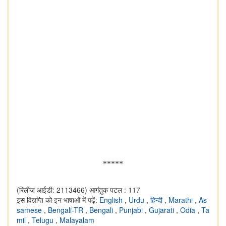
*****
(रिलीज़ आईडी: 2113466)
आगंतुक पटल : 117
इस विज्ञप्ति को इन भाषाओं में पढ़ें:
English
,
Urdu
,
हिन्दी
,
Marathi
,
As
samese
,
Bengali-TR
,
Bengali
,
Punjabi
,
Gujarati
,
Odia
,
Ta
mil
,
Telugu
,
Malayalam