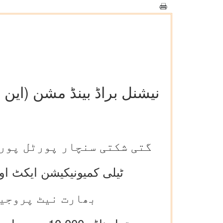
نیشنل براڈ بینڈ مشن (این ب
گتی شکتی سنچار پورٹل پور
ٹیلی کمیونیکیشن ایکٹ اور آر او ڈبلیو قواعد 
بھارت نیٹ پروجیک