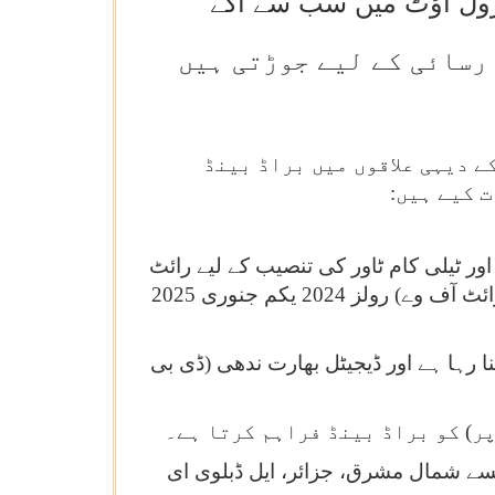
 رسائی کے لیے جوڑتی ہیں
ے دیہی علاقوں میں براڈ بینڈ
 کیے ہیں:
نے اور ٹیلی کام ٹاور کی تنصیب کے لیے رائٹ
آف وے (آر او ڈبلیو ) اجازتوں کو ہموار کیا گیا۔ ٹیلی کمیونیکیشن ایکٹ، 2023، اور ٹیلی کمیونیکیشنز (رائٹ آف وے) رولز 2024 یکم جنوری 2025
ا رہا ہے اور ڈیجیٹل بھارت ندھی (ڈی بی
ر) کو براڈ بینڈ فراہم کرتا ہے۔
مول 4جی ) کے لیے مختلف اسکیمیں، جیسے شمال مشرق، جزائر، ایل ڈبلوی ای