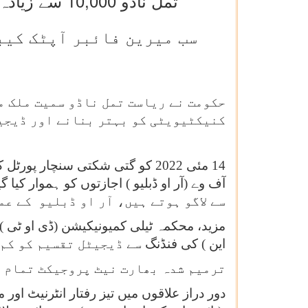
تمل ناڈو 10,000 سے زیادہ گرام پنچایتوں کی خدمات کے ساتھ براڈ بینڈ رول آؤٹ میں سب سے آگے
سب میرین فائبر آپٹک کیبل
حکومت نے ریاست تمل ناڈو سمیت ملک می
کنیکٹیویٹی کو بہتر بنانے اور ڈیجیٹ
14 مئی 2022 کو گتی شکتی سنچار پ
سے لاگو ہوتے ہیں، آر او ڈبلیو کے ع
مزید، محکمہ ٹیلی کمیونیکیشن (ڈی او ٹی ) 
این ) کی فنڈنگ
سے ڈیجیٹل تقسیم کو کم 
ترمیم شدہ بھارت نیٹ پروجیکٹ تمام گ