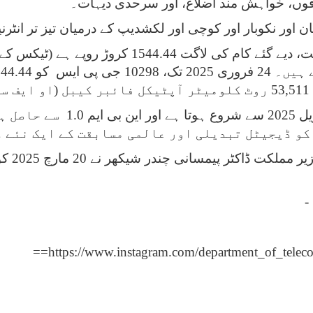
لاقوں، خواہش مند اضلاع، اور سرحدی دیہات۔
ان اور نکوبار اور کوچی اور لکشدیپ کے درمیان تیز تر انٹرن
۔
تا ہے اور این بی ایم
1.0
سے حاصل ہ
کو ڈیجیٹل تبدیلی اور عالمی مسابقت کے ایک نئے د
یہ معلو
-
==
https://www.instagram.com/department_of_t