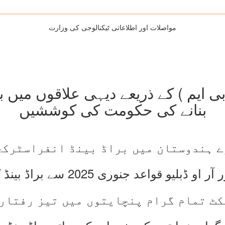
مواصلات اور اطلاعاتی ٹیکنالوجی کی وزارت
ی ایم ) کے ذریعے دیہی علاقوں میں برا
بنانے کی حکومت کی کوششیں
ے ہندوستان میں براڈ بینڈ انفراسٹرکچر
جنوری 2025 سے براڈ بینڈ کی توسیع کو ہموار کریں
ٹ تمام گرام پنچایتوں میں تیز رفتار 