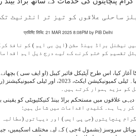
ز ساحلی علاقوں کو تیز تر انٹرنیٹ تک
प्रविष्टि तिथि: 21 MAR 2025 8:08PM by PIB Delhi
ں نیشنل براڈ بینڈ مشن (این بی ایم ) کو نافذ کرک
ل تقسیم کو ختم کرنے کے لیے درج ذیل اہم اقدامات
ورٹل کا آغاز کیا، اس طرح آپٹیکل فائبر کیبل (او ایف سی ) بچھا
مل کو مزید ہموار کرتے ہیں۔
دیہی علاقوں میں مستحکم براڈ بینڈ کنیکٹیویٹی کو یقینی بن
کر رہا ہے۔ کلیدی اقدامات میں شامل ہیں:
رام پنچایتوں (جی پی ایس ) اور دیہاتوں (مطالبہ پ
دور دراز علاقوں میں تیز رفتار انٹرنیٹ اور موبائل سروسز (بش