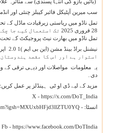
(بائیں بازو کی انتہا پسندی) سے متاثرہ ع
سب میرین آپٹیکل فائبر کیبلز چنئی اور انڈم
تمل ناڈو میں بھارت نیٹ پروجیکٹ کے تحت 53,511 روٹ کلومیٹر آپٹیکل فائبر کیبل (او ایف سی ) بچھائی گئی ہے
نیشنل براڈ بینڈ مشن (این بی ایم )
2.0 1
اپریل 2025 سے شروع ہو
استوار ہے اور اس کا مقصد ہندوستان 
دی۔
مزید کے لیے ڈی او ٹی ہینڈلز پر عمل کریں: 
X - https://x.com/DoT_India
انسٹا: -
elecom?igsh=MXUxbHFjd3llZTU0YQ
Fb - https://www.facebook.com/DoTIndia