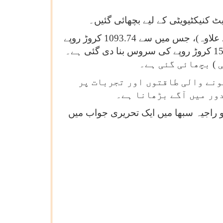
یٹ کنیکٹیویٹی کے لیے بچھائی گئیں۔
تمل ناڈو میں ریاستی زیرقیادت ماڈل کے تحت، دیے گئے کام کی لاگت 1544.44 کروڑ روپے ہے (ٹیکس کے علاوہ)، جس میں سے 1093.74 کروڑ روپے
28 فروری 2025 تک استعمال کیے جا چکے ہیں۔ 24 فروری 2025 تک، 10298 جی پی ایس کو 1544.44 کروڑ روپے کی سروس بنا دی گئی ہے۔
ونے والی طاقتوں اور تجربات پر
ور میں آگے بڑھانا ہے۔
مات مواصلات اور دیہی ترقی کے وزیر مملکت ڈاکٹر پیمسانی چندر شیکھر نے 20 مارچ 2025 کو راجیہ سبھا میں ایک تحریری جواب میں